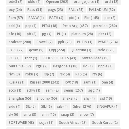
oibr3
(2)
oklo
(1)
Opinion
(202)
orange juice
(1)
orcl
(12)
oxy
(24)
Paas
(31)
pags
(23)
PALL
(25)
PALLADIUM
(32)
Pam
(57)
PANW
(1)
PATH
(4)
pbi
(1)
Pbr
(145)
pce
(2)
pdd
(6)
pep
(1)
PERU
(18)
Peso Arg.
(457)
petroleo
(280)
pfe
(10)
pff
(3)
pg
(4)
PL
(1)
platinum
(28)
pltr
(12)
podcast
(200)
Powell
(7)
pplt
(20)
PUTIN
(1)
PYMES
(234)
PYPL
(27)
qcom
(9)
Qqq
(224)
Quantum
(3)
Ratio
(920)
RCL
(1)
rddt
(1)
REDES SOCIALES
(41)
rentabilidad
(19)
renta fija
(57)
rgti
(2)
riesgopais
(18)
rio
(1)
ripple
(1)
rivn
(9)
roku
(7)
rsp
(7)
rsx
(4)
RTS
(5)
rty
(6)
Rusia
(21)
Russell 2000
(242)
RVX
(18)
sami
(1)
San
(4)
scco
(1)
schw
(1)
semi
(2)
semis
(267)
sgg
(1)
Shanghai
(65)
Shcomp
(65)
Shekel
(5)
shy
(4)
sid
(19)
sidu
(4)
SIL
(5)
SILJ
(6)
silv
(4)
Silver
(276)
SINGAPUR
(1)
slv
(6)
smci
(3)
smh
(10)
snap
(2)
snow
(7)
SOFTWARE
(48)
soja
(99)
South Africa
(28)
South Korea
(2)