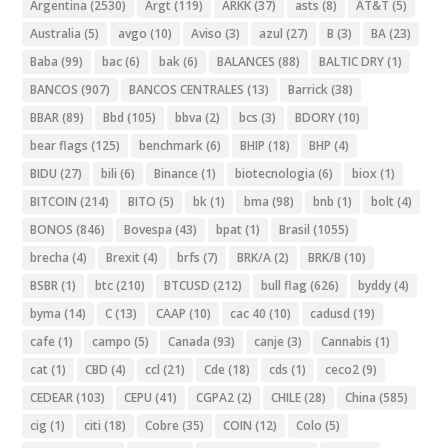
Argentina
(2530)
Argt
(119)
ARKK
(37)
asts
(8)
AT&T
(5)
Australia
(5)
avgo
(10)
Aviso
(3)
azul
(27)
B
(3)
BA
(23)
Baba
(99)
bac
(6)
bak
(6)
BALANCES
(88)
BALTIC DRY
(1)
BANCOS
(907)
BANCOS CENTRALES
(13)
Barrick
(38)
BBAR
(89)
Bbd
(105)
bbva
(2)
bcs
(3)
BDORY
(10)
bear flags
(125)
benchmark
(6)
BHIP
(18)
BHP
(4)
BIDU
(27)
bili
(6)
Binance
(1)
biotecnologia
(6)
biox
(1)
BITCOIN
(214)
BITO
(5)
bk
(1)
bma
(98)
bnb
(1)
bolt
(4)
BONOS
(846)
Bovespa
(43)
bpat
(1)
Brasil
(1055)
brecha
(4)
Brexit
(4)
brfs
(7)
BRK/A
(2)
BRK/B
(10)
BSBR
(1)
btc
(210)
BTCUSD
(212)
bull flag
(626)
byddy
(4)
byma
(14)
C
(13)
CAAP
(10)
cac 40
(10)
cadusd
(19)
cafe
(1)
campo
(5)
Canada
(93)
canje
(3)
Cannabis
(1)
cat
(1)
CBD
(4)
ccl
(21)
Cde
(18)
cds
(1)
ceco2
(9)
CEDEAR
(103)
CEPU
(41)
CGPA2
(2)
CHILE
(28)
China
(585)
cig
(1)
citi
(18)
Cobre
(35)
COIN
(12)
Colo
(5)