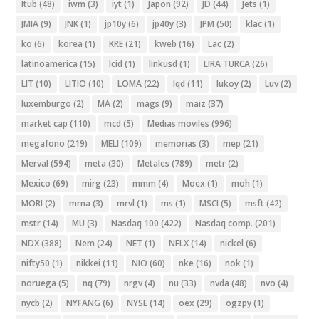
Itub
(48)
iwm
(3)
iyt
(1)
Japon
(92)
JD
(44)
Jets
(1)
JMIA
(9)
JNK
(1)
jp10y
(6)
jp40y
(3)
JPM
(50)
klac
(1)
ko
(6)
korea
(1)
KRE
(21)
kweb
(16)
Lac
(2)
latinoamerica
(15)
lcid
(1)
linkusd
(1)
LIRA TURCA
(26)
LIT
(10)
LITIO
(10)
LOMA
(22)
lqd
(11)
lukoy
(2)
Luv
(2)
luxemburgo
(2)
MA
(2)
mags
(9)
maiz
(37)
market cap
(110)
mcd
(5)
Medias moviles
(996)
megafono
(219)
MELI
(109)
memorias
(3)
mep
(21)
Merval
(594)
meta
(30)
Metales
(789)
metr
(2)
Mexico
(69)
mirg
(23)
mmm
(4)
Moex
(1)
moh
(1)
MORI
(2)
mrna
(3)
mrvl
(1)
ms
(1)
MSCI
(5)
msft
(42)
mstr
(14)
MU
(3)
Nasdaq 100
(422)
Nasdaq comp.
(201)
NDX
(388)
Nem
(24)
NET
(1)
NFLX
(14)
nickel
(6)
nifty50
(1)
nikkei
(11)
NIO
(60)
nke
(16)
nok
(1)
noruega
(5)
nq
(79)
nrgv
(4)
nu
(33)
nvda
(48)
nvo
(4)
nycb
(2)
NYFANG
(6)
NYSE
(14)
oex
(29)
ogzpy
(1)