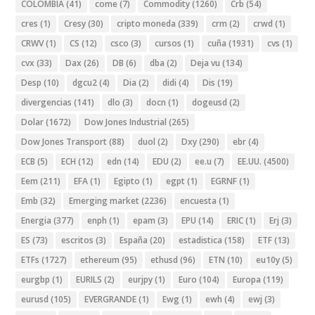
COLOMBIA
(41)
come
(7)
Commodity
(1260)
Crb
(54)
cres
(1)
Cresy
(30)
cripto moneda
(339)
crm
(2)
crwd
(1)
CRWV
(1)
CS
(12)
csco
(3)
cursos
(1)
cuña
(1931)
cvs
(1)
cvx
(33)
Dax
(26)
DB
(6)
dba
(2)
Deja vu
(134)
Desp
(10)
dgcu2
(4)
Dia
(2)
didi
(4)
Dis
(19)
divergencias
(141)
dlo
(3)
docn
(1)
dogeusd
(2)
Dolar
(1672)
Dow Jones Industrial
(265)
Dow Jones Transport
(88)
duol
(2)
Dxy
(290)
ebr
(4)
ECB
(5)
ECH
(12)
edn
(14)
EDU
(2)
ee.u
(7)
EE.UU.
(4500)
Eem
(211)
EFA
(1)
Egipto
(1)
egpt
(1)
EGRNF
(1)
Emb
(32)
Emerging market
(2236)
encuesta
(1)
Energia
(377)
enph
(1)
epam
(3)
EPU
(14)
ERIC
(1)
Erj
(3)
ES
(73)
escritos
(3)
España
(20)
estadistica
(158)
ETF
(13)
ETFs
(1727)
ethereum
(95)
ethusd
(96)
ETN
(10)
eu10y
(5)
eurgbp
(1)
EURILS
(2)
eurjpy
(1)
Euro
(104)
Europa
(119)
eurusd
(105)
EVERGRANDE
(1)
Ewg
(1)
ewh
(4)
ewj
(3)