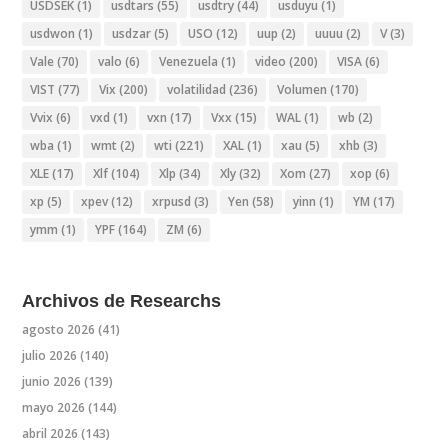
USDSEK
(1)
usdtars
(55)
usdtry
(44)
usduyu
(1)
usdwon
(1)
usdzar
(5)
USO
(12)
uup
(2)
uuuu
(2)
V
(3)
Vale
(70)
valo
(6)
Venezuela
(1)
video
(200)
VISA
(6)
VIST
(77)
Vix
(200)
volatilidad
(236)
Volumen
(170)
Vvix
(6)
vxd
(1)
vxn
(17)
Vxx
(15)
WAL
(1)
wb
(2)
wba
(1)
wmt
(2)
wti
(221)
XAL
(1)
xau
(5)
xhb
(3)
XLE
(17)
Xlf
(104)
Xlp
(34)
Xly
(32)
Xom
(27)
xop
(6)
xp
(5)
xpev
(12)
xrpusd
(3)
Yen
(58)
yinn
(1)
YM
(17)
ymm
(1)
YPF
(164)
ZM
(6)
Archivos de Researchs
agosto 2026
(41)
julio 2026
(140)
junio 2026
(139)
mayo 2026
(144)
abril 2026
(143)