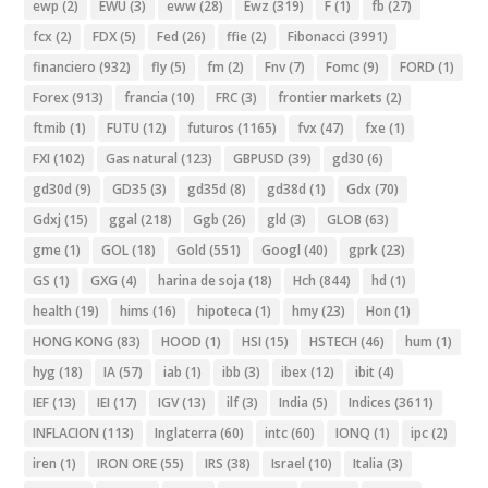
ewp
(2)
EWU
(3)
eww
(28)
Ewz
(319)
F
(1)
fb
(27)
fcx
(2)
FDX
(5)
Fed
(26)
ffie
(2)
Fibonacci
(3991)
financiero
(932)
fly
(5)
fm
(2)
Fnv
(7)
Fomc
(9)
FORD
(1)
Forex
(913)
francia
(10)
FRC
(3)
frontier markets
(2)
ftmib
(1)
FUTU
(12)
futuros
(1165)
fvx
(47)
fxe
(1)
FXI
(102)
Gas natural
(123)
GBPUSD
(39)
gd30
(6)
gd30d
(9)
GD35
(3)
gd35d
(8)
gd38d
(1)
Gdx
(70)
Gdxj
(15)
ggal
(218)
Ggb
(26)
gld
(3)
GLOB
(63)
gme
(1)
GOL
(18)
Gold
(551)
Googl
(40)
gprk
(23)
GS
(1)
GXG
(4)
harina de soja
(18)
Hch
(844)
hd
(1)
health
(19)
hims
(16)
hipoteca
(1)
hmy
(23)
Hon
(1)
HONG KONG
(83)
HOOD
(1)
HSI
(15)
HSTECH
(46)
hum
(1)
hyg
(18)
IA
(57)
iab
(1)
ibb
(3)
ibex
(12)
ibit
(4)
IEF
(13)
IEI
(17)
IGV
(13)
ilf
(3)
India
(5)
Indices
(3611)
INFLACION
(113)
Inglaterra
(60)
intc
(60)
IONQ
(1)
ipc
(2)
iren
(1)
IRON ORE
(55)
IRS
(38)
Israel
(10)
Italia
(3)