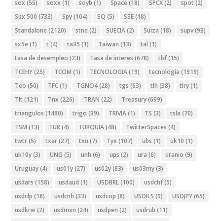
sox
(55)
soxx
(1)
soyb
(1)
Space
(18)
SPCX
(2)
spot
(2)
Spx 500
(733)
Spy
(104)
SQ
(5)
SSE
(18)
Standalone
(2120)
stne
(2)
SUECIA
(2)
Suiza
(18)
supv
(93)
sx5e
(1)
t
(4)
ta35
(1)
Taiwan
(13)
tal
(1)
tasa de desempleo
(23)
Tasa de interes
(678)
tbf
(15)
TCEHY
(25)
TCOM
(1)
TECNOLOGIA
(19)
tecnología
(1919)
Teo
(50)
TFC
(1)
TGNO4
(28)
tgs
(63)
tlh
(38)
tlry
(1)
Tlt
(121)
Tnx
(226)
TRAN
(22)
Treasury
(699)
triangulos
(1480)
trigo
(39)
TRIVIA
(1)
TS
(3)
tsla
(70)
TSM
(13)
TUR
(4)
TURQUIA
(48)
TwitterSpaces
(4)
twtr
(5)
txar
(27)
txn
(7)
Tyx
(107)
ubs
(1)
uk10
(1)
uk10y
(3)
UNG
(5)
unh
(6)
ups
(2)
ura
(6)
uranio
(9)
Uruguay
(4)
us01y
(27)
us02y
(83)
us03my
(3)
usdars
(158)
usdaud
(1)
USDBRL
(100)
usdchf
(5)
usdclp
(18)
usdcnh
(33)
usdcop
(8)
USDILS
(9)
USDJPY
(65)
usdkrw
(2)
usdmxn
(24)
usdpen
(2)
usdrub
(11)