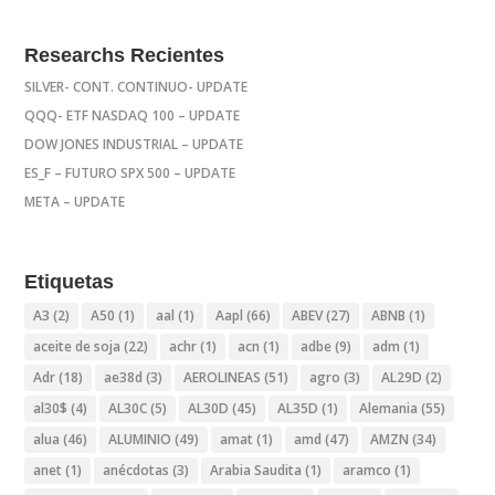
Researchs Recientes
SILVER- CONT. CONTINUO- UPDATE
QQQ- ETF NASDAQ 100 – UPDATE
DOW JONES INDUSTRIAL – UPDATE
ES_F – FUTURO SPX 500 – UPDATE
META – UPDATE
Etiquetas
A3
(2)
A50
(1)
aal
(1)
Aapl
(66)
ABEV
(27)
ABNB
(1)
aceite de soja
(22)
achr
(1)
acn
(1)
adbe
(9)
adm
(1)
Adr
(18)
ae38d
(3)
AEROLINEAS
(51)
agro
(3)
AL29D
(2)
al30$
(4)
AL30C
(5)
AL30D
(45)
AL35D
(1)
Alemania
(55)
alua
(46)
ALUMINIO
(49)
amat
(1)
amd
(47)
AMZN
(34)
anet
(1)
anécdotas
(3)
Arabia Saudita
(1)
aramco
(1)