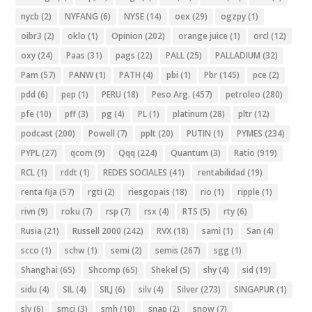
nycb
(2)
NYFANG
(6)
NYSE
(14)
oex
(29)
ogzpy
(1)
oibr3
(2)
oklo
(1)
Opinion
(202)
orange juice
(1)
orcl
(12)
oxy
(24)
Paas
(31)
pags
(22)
PALL
(25)
PALLADIUM
(32)
Pam
(57)
PANW
(1)
PATH
(4)
pbi
(1)
Pbr
(145)
pce
(2)
pdd
(6)
pep
(1)
PERU
(18)
Peso Arg.
(457)
petroleo
(280)
pfe
(10)
pff
(3)
pg
(4)
PL
(1)
platinum
(28)
pltr
(12)
podcast
(200)
Powell
(7)
pplt
(20)
PUTIN
(1)
PYMES
(234)
PYPL
(27)
qcom
(9)
Qqq
(224)
Quantum
(3)
Ratio
(919)
RCL
(1)
rddt
(1)
REDES SOCIALES
(41)
rentabilidad
(19)
renta fija
(57)
rgti
(2)
riesgopais
(18)
rio
(1)
ripple
(1)
rivn
(9)
roku
(7)
rsp
(7)
rsx
(4)
RTS
(5)
rty
(6)
Rusia
(21)
Russell 2000
(242)
RVX
(18)
sami
(1)
San
(4)
scco
(1)
schw
(1)
semi
(2)
semis
(267)
sgg
(1)
Shanghai
(65)
Shcomp
(65)
Shekel
(5)
shy
(4)
sid
(19)
sidu
(4)
SIL
(4)
SILJ
(6)
silv
(4)
Silver
(273)
SINGAPUR
(1)
slv
(6)
smci
(3)
smh
(10)
snap
(2)
snow
(7)