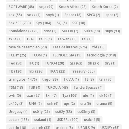
SOFTWARE
(48)
soja
(99)
South Africa
(28)
South Korea
(2)
sox
(55)
soxx
(1)
soyb
(1)
Space
(18)
SPCX
(2)
spot
(2)
Spx 500
(733)
Spy
(104)
SQ
(5)
SSE
(18)
Standalone
(2120)
stne
(2)
SUECIA
(2)
Suiza
(18)
supv
(93)
sx5e
(1)
t
(4)
ta35
(1)
Taiwan
(13)
tal
(1)
tasa de desempleo
(23)
Tasa de interes
(676)
tbf
(15)
TCEHY
(25)
TCOM
(1)
TECNOLOGIA
(19)
tecnología
(1918)
Teo
(50)
TFC
(1)
TGNO4
(28)
tgs
(63)
tlh
(37)
tlry
(1)
Tlt
(120)
Tnx
(226)
TRAN
(22)
Treasury
(695)
triangulos
(1476)
trigo
(39)
TRIVIA
(1)
TS
(3)
tsla
(70)
TSM
(13)
TUR
(4)
TURQUIA
(48)
TwitterSpaces
(4)
twtr
(5)
txar
(27)
txn
(7)
Tyx
(106)
ubs
(1)
uk10
(1)
uk10y
(3)
UNG
(5)
unh
(6)
ups
(2)
ura
(6)
uranio
(9)
Uruguay
(4)
us01y
(26)
us02y
(83)
us03my
(3)
usdars
(158)
usdaud
(1)
USDBRL
(100)
usdchf
(5)
usdclp
(18)
usdcnh
(33)
usdcop
(8)
USDILS
(9)
USDJPY
(65)