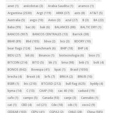
anet
(1)
anécdotas
(3)
Arabia Saudita
(1)
aramco
(1)
Argentina
(2530)
Argt
(119)
ARKK
(37)
asts
(8)
AT&T
(5)
Australia
(5)
avgo
(10)
Aviso
(3)
azul
(27)
B
(3)
BA
(23)
Baba
(99)
bac
(6)
bak
(6)
BALANCES
(88)
BALTIC DRY
(1)
BANCOS
(907)
BANCOS CENTRALES
(13)
Barrick
(38)
BBAR
(89)
Bbd
(105)
bbva
(2)
bcs
(3)
BDORY
(10)
bear flags
(124)
benchmark
(6)
BHIP
(18)
BHP
(4)
BIDU
(27)
bili
(6)
Binance
(1)
biotecnologia
(6)
biox
(1)
BITCOIN
(214)
BITO
(5)
bk
(1)
bma
(98)
bnb
(1)
bolt
(4)
BONOS
(842)
Bovespa
(41)
bpat
(1)
Brasil
(1050)
brecha
(4)
Brexit
(4)
brfs
(7)
BRK/A
(2)
BRK/B
(10)
BSBR
(1)
btc
(210)
BTCUSD
(212)
bull flag
(625)
byddy
(4)
byma
(14)
C
(13)
CAAP
(10)
cac 40
(10)
cadusd
(19)
cafe
(1)
campo
(5)
Canada
(93)
canje
(3)
Cannabis
(1)
cat
(1)
CBD
(4)
ccl
(21)
Cde
(18)
cds
(1)
ceco2
(9)
CEDEAR
(103)
CEPU
(41)
CGPA2
(2)
CHILE
(28)
China
(585)