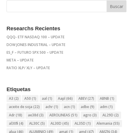
Researchs Recientes
QQQ- ETF NASDAQ 100 – UPDATE
DOW JONES INDUSTRIAL – UPDATE
ES_F – FUTURO SPX 500 – UPDATE
META – UPDATE
RATIO XLP/ XLY – UPDATE
Etiquetas
A3
(2)
A50
(1)
aal
(1)
Aapl
(66)
ABEV
(27)
ABNB
(1)
aceite de soja
(22)
achr
(1)
acn
(1)
adbe
(9)
adm
(1)
Adr
(18)
ae38d
(3)
AEROLINEAS
(51)
agro
(3)
AL29D
(2)
al30$
(4)
AL30C
(5)
AL30D
(45)
AL35D
(1)
Alemania
(55)
alua
(46)
ALUMINIO
(49)
amat
(1)
amd
(47)
AMZN
(34)