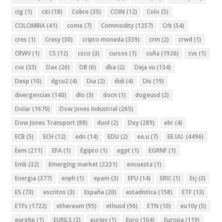
cig
(1)
citi
(18)
Cobre
(35)
COIN
(12)
Colo
(5)
COLOMBIA
(41)
come
(7)
Commodity
(1257)
Crb
(54)
cres
(1)
Cresy
(30)
cripto moneda
(339)
crm
(2)
crwd
(1)
CRWV
(1)
CS
(12)
csco
(3)
cursos
(1)
cuña
(1926)
cvs
(1)
cvx
(33)
Dax
(26)
DB
(6)
dba
(2)
Deja vu
(134)
Desp
(10)
dgcu2
(4)
Dia
(2)
didi
(4)
Dis
(19)
divergencias
(140)
dlo
(3)
docn
(1)
dogeusd
(2)
Dolar
(1670)
Dow Jones Industrial
(265)
Dow Jones Transport
(88)
duol
(2)
Dxy
(289)
ebr
(4)
ECB
(5)
ECH
(12)
edn
(14)
EDU
(2)
ee.u
(7)
EE.UU.
(4496)
Eem
(211)
EFA
(1)
Egipto
(1)
egpt
(1)
EGRNF
(1)
Emb
(32)
Emerging market
(2231)
encuesta
(1)
Energia
(377)
enph
(1)
epam
(3)
EPU
(14)
ERIC
(1)
Erj
(3)
ES
(73)
escritos
(3)
España
(20)
estadistica
(158)
ETF
(13)
ETFs
(1722)
ethereum
(95)
ethusd
(96)
ETN
(10)
eu10y
(5)
eurgbp
(1)
EURILS
(2)
eurjpy
(1)
Euro
(104)
Europa
(119)