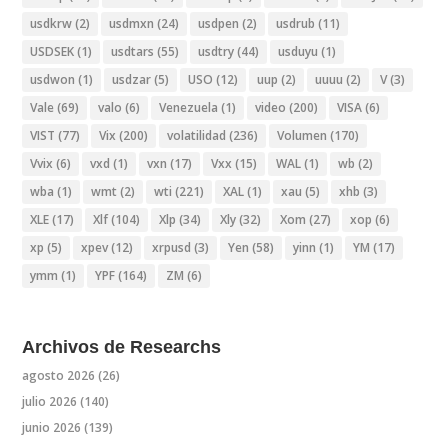
usdkrw
(2)
usdmxn
(24)
usdpen
(2)
usdrub
(11)
USDSEK
(1)
usdtars
(55)
usdtry
(44)
usduyu
(1)
usdwon
(1)
usdzar
(5)
USO
(12)
uup
(2)
uuuu
(2)
V
(3)
Vale
(69)
valo
(6)
Venezuela
(1)
video
(200)
VISA
(6)
VIST
(77)
Vix
(200)
volatilidad
(236)
Volumen
(170)
Vvix
(6)
vxd
(1)
vxn
(17)
Vxx
(15)
WAL
(1)
wb
(2)
wba
(1)
wmt
(2)
wti
(221)
XAL
(1)
xau
(5)
xhb
(3)
XLE
(17)
Xlf
(104)
Xlp
(34)
Xly
(32)
Xom
(27)
xop
(6)
xp
(5)
xpev
(12)
xrpusd
(3)
Yen
(58)
yinn
(1)
YM
(17)
ymm
(1)
YPF
(164)
ZM
(6)
Archivos de Researchs
agosto 2026
(26)
julio 2026
(140)
junio 2026
(139)