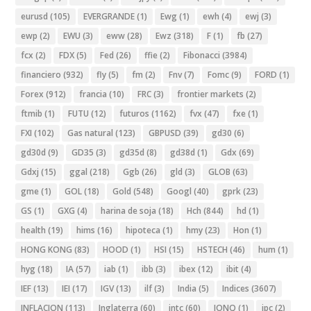
eurusd
(105)
EVERGRANDE
(1)
Ewg
(1)
ewh
(4)
ewj
(3)
ewp
(2)
EWU
(3)
eww
(28)
Ewz
(318)
F
(1)
fb
(27)
fcx
(2)
FDX
(5)
Fed
(26)
ffie
(2)
Fibonacci
(3984)
financiero
(932)
fly
(5)
fm
(2)
Fnv
(7)
Fomc
(9)
FORD
(1)
Forex
(912)
francia
(10)
FRC
(3)
frontier markets
(2)
ftmib
(1)
FUTU
(12)
futuros
(1162)
fvx
(47)
fxe
(1)
FXI
(102)
Gas natural
(123)
GBPUSD
(39)
gd30
(6)
gd30d
(9)
GD35
(3)
gd35d
(8)
gd38d
(1)
Gdx
(69)
Gdxj
(15)
ggal
(218)
Ggb
(26)
gld
(3)
GLOB
(63)
gme
(1)
GOL
(18)
Gold
(548)
Googl
(40)
gprk
(23)
GS
(1)
GXG
(4)
harina de soja
(18)
Hch
(844)
hd
(1)
health
(19)
hims
(16)
hipoteca
(1)
hmy
(23)
Hon
(1)
HONG KONG
(83)
HOOD
(1)
HSI
(15)
HSTECH
(46)
hum
(1)
hyg
(18)
IA
(57)
iab
(1)
ibb
(3)
ibex
(12)
ibit
(4)
IEF
(13)
IEI
(17)
IGV
(13)
ilf
(3)
India
(5)
Indices
(3607)
INFLACION
(113)
Inglaterra
(60)
intc
(60)
IONQ
(1)
ipc
(2)