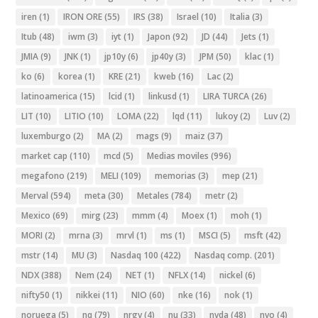
iren
(1)
IRON ORE
(55)
IRS
(38)
Israel
(10)
Italia
(3)
Itub
(48)
iwm
(3)
iyt
(1)
Japon
(92)
JD
(44)
Jets
(1)
JMIA
(9)
JNK
(1)
jp10y
(6)
jp40y
(3)
JPM
(50)
klac
(1)
ko
(6)
korea
(1)
KRE
(21)
kweb
(16)
Lac
(2)
latinoamerica
(15)
lcid
(1)
linkusd
(1)
LIRA TURCA
(26)
LIT
(10)
LITIO
(10)
LOMA
(22)
lqd
(11)
lukoy
(2)
Luv
(2)
luxemburgo
(2)
MA
(2)
mags
(9)
maiz
(37)
market cap
(110)
mcd
(5)
Medias moviles
(996)
megafono
(219)
MELI
(109)
memorias
(3)
mep
(21)
Merval
(594)
meta
(30)
Metales
(784)
metr
(2)
Mexico
(69)
mirg
(23)
mmm
(4)
Moex
(1)
moh
(1)
MORI
(2)
mrna
(3)
mrvl
(1)
ms
(1)
MSCI
(5)
msft
(42)
mstr
(14)
MU
(3)
Nasdaq 100
(422)
Nasdaq comp.
(201)
NDX
(388)
Nem
(24)
NET
(1)
NFLX
(14)
nickel
(6)
nifty50
(1)
nikkei
(11)
NIO
(60)
nke
(16)
nok
(1)
noruega
(5)
nq
(79)
nrgv
(4)
nu
(33)
nvda
(48)
nvo
(4)