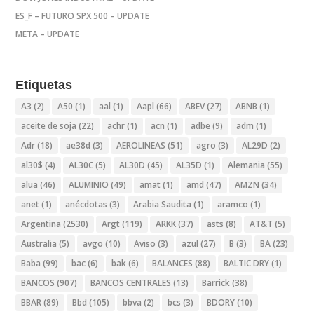
ES_F – FUTURO SPX 500 – UPDATE
META – UPDATE
Etiquetas
A3
(2)
A50
(1)
aal
(1)
Aapl
(66)
ABEV
(27)
ABNB
(1)
aceite de soja
(22)
achr
(1)
acn
(1)
adbe
(9)
adm
(1)
Adr
(18)
ae38d
(3)
AEROLINEAS
(51)
agro
(3)
AL29D
(2)
al30$
(4)
AL30C
(5)
AL30D
(45)
AL35D
(1)
Alemania
(55)
alua
(46)
ALUMINIO
(49)
amat
(1)
amd
(47)
AMZN
(34)
anet
(1)
anécdotas
(3)
Arabia Saudita
(1)
aramco
(1)
Argentina
(2530)
Argt
(119)
ARKK
(37)
asts
(8)
AT&T
(5)
Australia
(5)
avgo
(10)
Aviso
(3)
azul
(27)
B
(3)
BA
(23)
Baba
(99)
bac
(6)
bak
(6)
BALANCES
(88)
BALTIC DRY
(1)
BANCOS
(907)
BANCOS CENTRALES
(13)
Barrick
(38)
BBAR
(89)
Bbd
(105)
bbva
(2)
bcs
(3)
BDORY
(10)