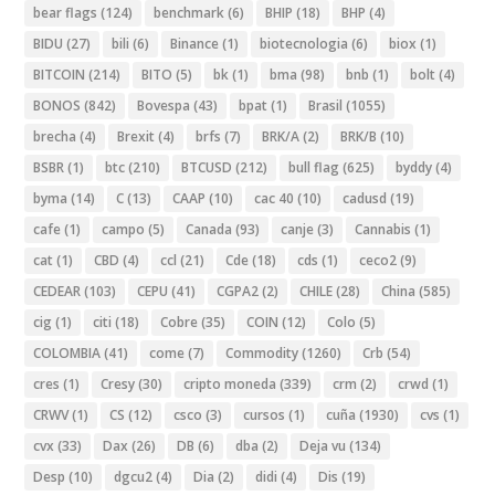
bear flags
(124)
benchmark
(6)
BHIP
(18)
BHP
(4)
BIDU
(27)
bili
(6)
Binance
(1)
biotecnologia
(6)
biox
(1)
BITCOIN
(214)
BITO
(5)
bk
(1)
bma
(98)
bnb
(1)
bolt
(4)
BONOS
(842)
Bovespa
(43)
bpat
(1)
Brasil
(1055)
brecha
(4)
Brexit
(4)
brfs
(7)
BRK/A
(2)
BRK/B
(10)
BSBR
(1)
btc
(210)
BTCUSD
(212)
bull flag
(625)
byddy
(4)
byma
(14)
C
(13)
CAAP
(10)
cac 40
(10)
cadusd
(19)
cafe
(1)
campo
(5)
Canada
(93)
canje
(3)
Cannabis
(1)
cat
(1)
CBD
(4)
ccl
(21)
Cde
(18)
cds
(1)
ceco2
(9)
CEDEAR
(103)
CEPU
(41)
CGPA2
(2)
CHILE
(28)
China
(585)
cig
(1)
citi
(18)
Cobre
(35)
COIN
(12)
Colo
(5)
COLOMBIA
(41)
come
(7)
Commodity
(1260)
Crb
(54)
cres
(1)
Cresy
(30)
cripto moneda
(339)
crm
(2)
crwd
(1)
CRWV
(1)
CS
(12)
csco
(3)
cursos
(1)
cuña
(1930)
cvs
(1)
cvx
(33)
Dax
(26)
DB
(6)
dba
(2)
Deja vu
(134)
Desp
(10)
dgcu2
(4)
Dia
(2)
didi
(4)
Dis
(19)