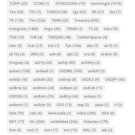
TCEHY
(25)
TCOM
(1)
TECNOLOGIA
(19)
tecnología
(1919)
Teo
(50)
TFC
(1)
TGNO4
(28)
tgs
(63)
tlh
(37)
tlry
(1)
Tlt
(120)
Tnx
(226)
TRAN
(22)
Treasury
(695)
triangulos
(1480)
trigo
(39)
TRIVIA
(1)
TS
(3)
tsla
(70)
TSM
(13)
TUR
(4)
TURQUIA
(48)
TwitterSpaces
(4)
twtr
(5)
txar
(27)
txn
(7)
Tyx
(106)
ubs
(1)
uk10
(1)
uk10y
(3)
UNG
(5)
unh
(6)
ups
(2)
ura
(6)
uranio
(9)
Uruguay
(4)
us01y
(26)
us02y
(83)
us03my
(3)
usdars
(158)
usdaud
(1)
USDBRL
(100)
usdchf
(5)
usdclp
(18)
usdcnh
(33)
usdcop
(8)
USDILS
(9)
USDJPY
(65)
usdkrw
(2)
usdmxn
(24)
usdpen
(2)
usdrub
(11)
USDSEK
(1)
usdtars
(55)
usdtry
(44)
usduyu
(1)
usdwon
(1)
usdzar
(5)
USO
(12)
uup
(2)
uuuu
(2)
V
(3)
Vale
(70)
valo
(6)
Venezuela
(1)
video
(200)
VISA
(6)
VIST
(77)
Vix
(200)
volatilidad
(236)
Volumen
(170)
Vvix
(6)
vxd
(1)
vxn
(17)
Vxx
(15)
WAL
(1)
wb
(2)