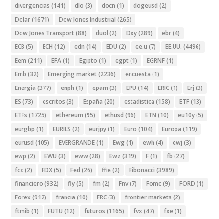
divergencias
(141)
dlo
(3)
docn
(1)
dogeusd
(2)
Dolar
(1671)
Dow Jones Industrial
(265)
Dow Jones Transport
(88)
duol
(2)
Dxy
(289)
ebr
(4)
ECB
(5)
ECH
(12)
edn
(14)
EDU
(2)
ee.u
(7)
EE.UU.
(4496)
Eem
(211)
EFA
(1)
Egipto
(1)
egpt
(1)
EGRNF
(1)
Emb
(32)
Emerging market
(2236)
encuesta
(1)
Energia
(377)
enph
(1)
epam
(3)
EPU
(14)
ERIC
(1)
Erj
(3)
ES
(73)
escritos
(3)
España
(20)
estadistica
(158)
ETF
(13)
ETFs
(1725)
ethereum
(95)
ethusd
(96)
ETN
(10)
eu10y
(5)
eurgbp
(1)
EURILS
(2)
eurjpy
(1)
Euro
(104)
Europa
(119)
eurusd
(105)
EVERGRANDE
(1)
Ewg
(1)
ewh
(4)
ewj
(3)
ewp
(2)
EWU
(3)
eww
(28)
Ewz
(319)
F
(1)
fb
(27)
fcx
(2)
FDX
(5)
Fed
(26)
ffie
(2)
Fibonacci
(3989)
financiero
(932)
fly
(5)
fm
(2)
Fnv
(7)
Fomc
(9)
FORD
(1)
Forex
(912)
francia
(10)
FRC
(3)
frontier markets
(2)
ftmib
(1)
FUTU
(12)
futuros
(1165)
fvx
(47)
fxe
(1)