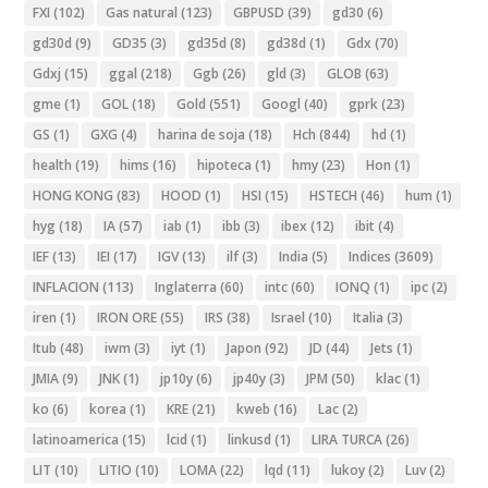
FXI
(102)
Gas natural
(123)
GBPUSD
(39)
gd30
(6)
gd30d
(9)
GD35
(3)
gd35d
(8)
gd38d
(1)
Gdx
(70)
Gdxj
(15)
ggal
(218)
Ggb
(26)
gld
(3)
GLOB
(63)
gme
(1)
GOL
(18)
Gold
(551)
Googl
(40)
gprk
(23)
GS
(1)
GXG
(4)
harina de soja
(18)
Hch
(844)
hd
(1)
health
(19)
hims
(16)
hipoteca
(1)
hmy
(23)
Hon
(1)
HONG KONG
(83)
HOOD
(1)
HSI
(15)
HSTECH
(46)
hum
(1)
hyg
(18)
IA
(57)
iab
(1)
ibb
(3)
ibex
(12)
ibit
(4)
IEF
(13)
IEI
(17)
IGV
(13)
ilf
(3)
India
(5)
Indices
(3609)
INFLACION
(113)
Inglaterra
(60)
intc
(60)
IONQ
(1)
ipc
(2)
iren
(1)
IRON ORE
(55)
IRS
(38)
Israel
(10)
Italia
(3)
Itub
(48)
iwm
(3)
iyt
(1)
Japon
(92)
JD
(44)
Jets
(1)
JMIA
(9)
JNK
(1)
jp10y
(6)
jp40y
(3)
JPM
(50)
klac
(1)
ko
(6)
korea
(1)
KRE
(21)
kweb
(16)
Lac
(2)
latinoamerica
(15)
lcid
(1)
linkusd
(1)
LIRA TURCA
(26)
LIT
(10)
LITIO
(10)
LOMA
(22)
lqd
(11)
lukoy
(2)
Luv
(2)