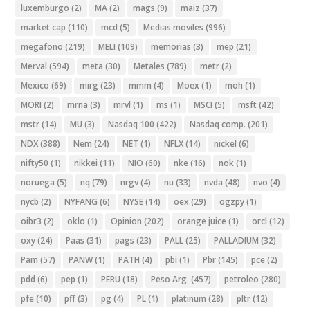
luxemburgo
(2)
MA
(2)
mags
(9)
maiz
(37)
market cap
(110)
mcd
(5)
Medias moviles
(996)
megafono
(219)
MELI
(109)
memorias
(3)
mep
(21)
Merval
(594)
meta
(30)
Metales
(789)
metr
(2)
Mexico
(69)
mirg
(23)
mmm
(4)
Moex
(1)
moh
(1)
MORI
(2)
mrna
(3)
mrvl
(1)
ms
(1)
MSCI
(5)
msft
(42)
mstr
(14)
MU
(3)
Nasdaq 100
(422)
Nasdaq comp.
(201)
NDX
(388)
Nem
(24)
NET
(1)
NFLX
(14)
nickel
(6)
nifty50
(1)
nikkei
(11)
NIO
(60)
nke
(16)
nok
(1)
noruega
(5)
nq
(79)
nrgv
(4)
nu
(33)
nvda
(48)
nvo
(4)
nycb
(2)
NYFANG
(6)
NYSE
(14)
oex
(29)
ogzpy
(1)
oibr3
(2)
oklo
(1)
Opinion
(202)
orange juice
(1)
orcl
(12)
oxy
(24)
Paas
(31)
pags
(23)
PALL
(25)
PALLADIUM
(32)
Pam
(57)
PANW
(1)
PATH
(4)
pbi
(1)
Pbr
(145)
pce
(2)
pdd
(6)
pep
(1)
PERU
(18)
Peso Arg.
(457)
petroleo
(280)
pfe
(10)
pff
(3)
pg
(4)
PL
(1)
platinum
(28)
pltr
(12)