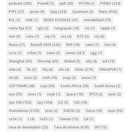
podcast
(200)
Powell
(7)
pplt
(20)
PUTIN
(1)
PYMES
(234)
PYPL
(27)
qcom
(9)
Qqq
(224)
Quantum
(3)
Ratio
(920)
RCL
(1)
rddt
(1)
REDES SOCIALES
(41)
rentabilidad
(19)
renta fija
(57)
rgti
(2)
riesgopais
(18)
rio
(1)
ripple
(1)
rivn
(9)
roku
(7)
rsp
(7)
rsx
(4)
RTS
(5)
rty
(6)
Rusia
(21)
Russell 2000
(242)
RVX
(18)
sami
(1)
San
(4)
scco
(1)
schw
(1)
semi
(2)
semis
(267)
sgg
(1)
Shanghai
(65)
Shcomp
(65)
Shekel
(5)
shy
(4)
sid
(19)
sidu
(4)
SIL
(5)
SILJ
(6)
silv
(4)
Silver
(276)
SINGAPUR
(1)
slv
(6)
smci
(3)
smh
(10)
snap
(2)
snow
(7)
SOFTWARE
(48)
soja
(99)
South Africa
(28)
South Korea
(2)
sox
(55)
soxx
(1)
soyb
(1)
Space
(18)
SPCX
(2)
spot
(2)
Spx 500
(733)
Spy
(104)
SQ
(5)
SSE
(18)
Standalone
(2120)
stne
(2)
SUECIA
(2)
Suiza
(18)
supv
(93)
sx5e
(1)
t
(4)
ta35
(1)
Taiwan
(13)
tal
(1)
tasa de desempleo
(23)
Tasa de interes
(676)
tbf
(15)