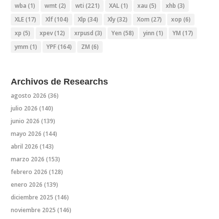
wba
(1)
wmt
(2)
wti
(221)
XAL
(1)
xau
(5)
xhb
(3)
XLE
(17)
Xlf
(104)
Xlp
(34)
Xly
(32)
Xom
(27)
xop
(6)
xp
(5)
xpev
(12)
xrpusd
(3)
Yen
(58)
yinn
(1)
YM
(17)
ymm
(1)
YPF
(164)
ZM
(6)
Archivos de Researchs
agosto 2026
(36)
julio 2026
(140)
junio 2026
(139)
mayo 2026
(144)
abril 2026
(143)
marzo 2026
(153)
febrero 2026
(128)
enero 2026
(139)
diciembre 2025
(146)
noviembre 2025
(146)