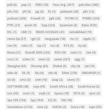
pdd
(6)
pep
(1)
PERU
(18)
Peso Arg.
(457)
petroleo
(280)
pfe
(10)
pff
(3)
pg
(4)
PL
(1)
platinum
(28)
pltr
(12)
podcast
(200)
Powell
(7)
pplt
(20)
PUTIN
(1)
PYMES
(234)
PYPL
(27)
qcom
(9)
Qqq
(224)
Quantum
(3)
Ratio
(920)
RCL
(1)
rddt
(1)
REDES SOCIALES
(41)
rentabilidad
(19)
renta fija
(57)
rgti
(2)
riesgopais
(18)
rio
(1)
ripple
(1)
rivn
(9)
roku
(7)
rsp
(7)
rsx
(4)
RTS
(5)
rty
(6)
Rusia
(21)
Russell 2000
(242)
RVX
(18)
sami
(1)
San
(4)
scco
(1)
schw
(1)
semi
(2)
semis
(267)
sgg
(1)
Shanghai
(65)
Shcomp
(65)
Shekel
(5)
shy
(4)
sid
(19)
sidu
(4)
SIL
(5)
SILJ
(6)
silv
(4)
Silver
(276)
SINGAPUR
(1)
slv
(6)
smci
(3)
smh
(10)
snap
(2)
snow
(7)
SOFTWARE
(48)
soja
(99)
South Africa
(28)
South Korea
(2)
sox
(55)
soxx
(1)
soyb
(1)
Space
(18)
SPCX
(2)
spot
(2)
Spx 500
(733)
Spy
(104)
SQ
(5)
SSE
(18)
Standalone
(2120)
stne
(2)
SUECIA
(2)
Suiza
(18)
supv
(93)