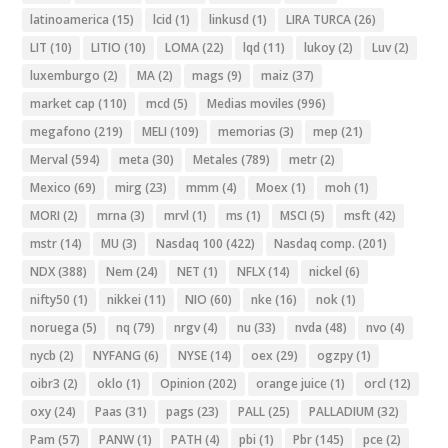
latinoamerica
(15)
lcid
(1)
linkusd
(1)
LIRA TURCA
(26)
LIT
(10)
LITIO
(10)
LOMA
(22)
lqd
(11)
lukoy
(2)
Luv
(2)
luxemburgo
(2)
MA
(2)
mags
(9)
maiz
(37)
market cap
(110)
mcd
(5)
Medias moviles
(996)
megafono
(219)
MELI
(109)
memorias
(3)
mep
(21)
Merval
(594)
meta
(30)
Metales
(789)
metr
(2)
Mexico
(69)
mirg
(23)
mmm
(4)
Moex
(1)
moh
(1)
MORI
(2)
mrna
(3)
mrvl
(1)
ms
(1)
MSCI
(5)
msft
(42)
mstr
(14)
MU
(3)
Nasdaq 100
(422)
Nasdaq comp.
(201)
NDX
(388)
Nem
(24)
NET
(1)
NFLX
(14)
nickel
(6)
nifty50
(1)
nikkei
(11)
NIO
(60)
nke
(16)
nok
(1)
noruega
(5)
nq
(79)
nrgv
(4)
nu
(33)
nvda
(48)
nvo
(4)
nycb
(2)
NYFANG
(6)
NYSE
(14)
oex
(29)
ogzpy
(1)
oibr3
(2)
oklo
(1)
Opinion
(202)
orange juice
(1)
orcl
(12)
oxy
(24)
Paas
(31)
pags
(23)
PALL
(25)
PALLADIUM
(32)
Pam
(57)
PANW
(1)
PATH
(4)
pbi
(1)
Pbr
(145)
pce
(2)