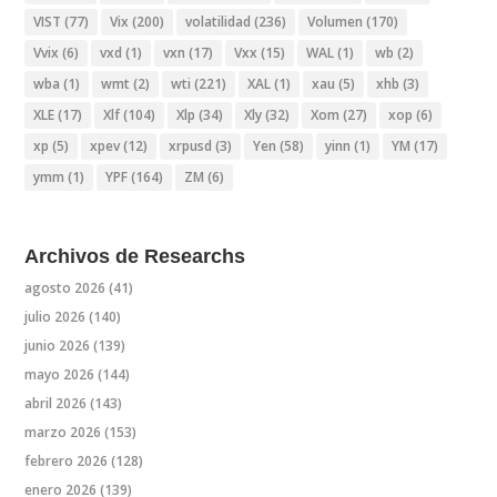
VIST
(77)
Vix
(200)
volatilidad
(236)
Volumen
(170)
Vvix
(6)
vxd
(1)
vxn
(17)
Vxx
(15)
WAL
(1)
wb
(2)
wba
(1)
wmt
(2)
wti
(221)
XAL
(1)
xau
(5)
xhb
(3)
XLE
(17)
Xlf
(104)
Xlp
(34)
Xly
(32)
Xom
(27)
xop
(6)
xp
(5)
xpev
(12)
xrpusd
(3)
Yen
(58)
yinn
(1)
YM
(17)
ymm
(1)
YPF
(164)
ZM
(6)
Archivos de Researchs
agosto 2026
(41)
julio 2026
(140)
junio 2026
(139)
mayo 2026
(144)
abril 2026
(143)
marzo 2026
(153)
febrero 2026
(128)
enero 2026
(139)