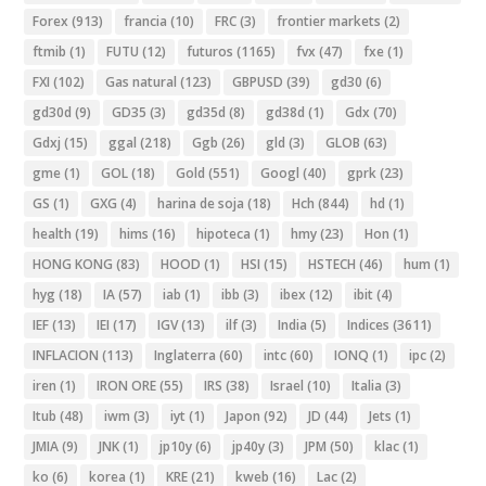
Forex
(913)
francia
(10)
FRC
(3)
frontier markets
(2)
ftmib
(1)
FUTU
(12)
futuros
(1165)
fvx
(47)
fxe
(1)
FXI
(102)
Gas natural
(123)
GBPUSD
(39)
gd30
(6)
gd30d
(9)
GD35
(3)
gd35d
(8)
gd38d
(1)
Gdx
(70)
Gdxj
(15)
ggal
(218)
Ggb
(26)
gld
(3)
GLOB
(63)
gme
(1)
GOL
(18)
Gold
(551)
Googl
(40)
gprk
(23)
GS
(1)
GXG
(4)
harina de soja
(18)
Hch
(844)
hd
(1)
health
(19)
hims
(16)
hipoteca
(1)
hmy
(23)
Hon
(1)
HONG KONG
(83)
HOOD
(1)
HSI
(15)
HSTECH
(46)
hum
(1)
hyg
(18)
IA
(57)
iab
(1)
ibb
(3)
ibex
(12)
ibit
(4)
IEF
(13)
IEI
(17)
IGV
(13)
ilf
(3)
India
(5)
Indices
(3611)
INFLACION
(113)
Inglaterra
(60)
intc
(60)
IONQ
(1)
ipc
(2)
iren
(1)
IRON ORE
(55)
IRS
(38)
Israel
(10)
Italia
(3)
Itub
(48)
iwm
(3)
iyt
(1)
Japon
(92)
JD
(44)
Jets
(1)
JMIA
(9)
JNK
(1)
jp10y
(6)
jp40y
(3)
JPM
(50)
klac
(1)
ko
(6)
korea
(1)
KRE
(21)
kweb
(16)
Lac
(2)