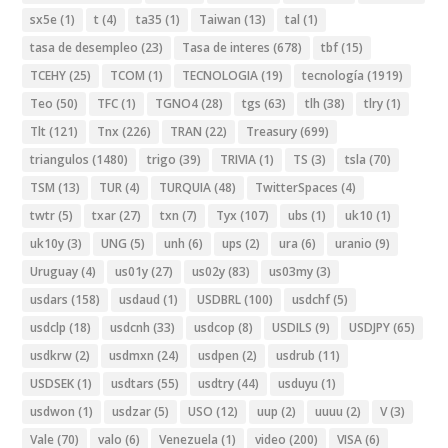
sx5e
(1)
t
(4)
ta35
(1)
Taiwan
(13)
tal
(1)
tasa de desempleo
(23)
Tasa de interes
(678)
tbf
(15)
TCEHY
(25)
TCOM
(1)
TECNOLOGIA
(19)
tecnología
(1919)
Teo
(50)
TFC
(1)
TGNO4
(28)
tgs
(63)
tlh
(38)
tlry
(1)
Tlt
(121)
Tnx
(226)
TRAN
(22)
Treasury
(699)
triangulos
(1480)
trigo
(39)
TRIVIA
(1)
TS
(3)
tsla
(70)
TSM
(13)
TUR
(4)
TURQUIA
(48)
TwitterSpaces
(4)
twtr
(5)
txar
(27)
txn
(7)
Tyx
(107)
ubs
(1)
uk10
(1)
uk10y
(3)
UNG
(5)
unh
(6)
ups
(2)
ura
(6)
uranio
(9)
Uruguay
(4)
us01y
(27)
us02y
(83)
us03my
(3)
usdars
(158)
usdaud
(1)
USDBRL
(100)
usdchf
(5)
usdclp
(18)
usdcnh
(33)
usdcop
(8)
USDILS
(9)
USDJPY
(65)
usdkrw
(2)
usdmxn
(24)
usdpen
(2)
usdrub
(11)
USDSEK
(1)
usdtars
(55)
usdtry
(44)
usduyu
(1)
usdwon
(1)
usdzar
(5)
USO
(12)
uup
(2)
uuuu
(2)
V
(3)
Vale
(70)
valo
(6)
Venezuela
(1)
video
(200)
VISA
(6)