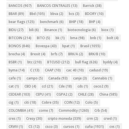
BANCOS
(907)
BANCOS CENTRALES
(13)
Barrick
(38)
BBAR
(89)
Bbd
(105)
bbva
(2)
bcs
(3)
BDORY
(10)
bear flags
(125)
benchmark
(6)
BHIP
(18)
BHP
(4)
BIDU
(27)
bili
(6)
Binance
(1)
biotecnologia
(6)
biox
(1)
BITCOIN
(214)
BITO
(5)
bk
(1)
bma
(98)
bnb
(1)
bolt
(4)
BONOS
(846)
Bovespa
(43)
bpat
(1)
Brasil
(1055)
brecha
(4)
Brexit
(4)
brfs
(7)
BRK/A
(2)
BRK/B
(10)
BSBR
(1)
btc
(210)
BTCUSD
(212)
bull flag
(626)
byddy
(4)
byma
(14)
C
(13)
CAAP
(10)
cac 40
(10)
cadusd
(19)
cafe
(1)
campo
(5)
Canada
(93)
canje
(3)
Cannabis
(1)
cat
(1)
CBD
(4)
ccl
(21)
Cde
(18)
cds
(1)
ceco2
(9)
CEDEAR
(103)
CEPU
(41)
CGPA2
(2)
CHILE
(28)
China
(585)
cig
(1)
citi
(18)
Cobre
(35)
COIN
(12)
Colo
(5)
COLOMBIA
(41)
come
(7)
Commodity
(1260)
Crb
(54)
cres
(1)
Cresy
(30)
cripto moneda
(339)
crm
(2)
crwd
(1)
CRWV
(1)
CS
(12)
csco
(3)
cursos
(1)
cuña
(1931)
cvs
(1)