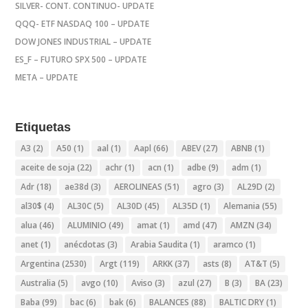
SILVER- CONT. CONTINUO- UPDATE
QQQ- ETF NASDAQ 100 – UPDATE
DOW JONES INDUSTRIAL – UPDATE
ES_F – FUTURO SPX 500 – UPDATE
META – UPDATE
Etiquetas
A3
(2)
A50
(1)
aal
(1)
Aapl
(66)
ABEV
(27)
ABNB
(1)
aceite de soja
(22)
achr
(1)
acn
(1)
adbe
(9)
adm
(1)
Adr
(18)
ae38d
(3)
AEROLINEAS
(51)
agro
(3)
AL29D
(2)
al30$
(4)
AL30C
(5)
AL30D
(45)
AL35D
(1)
Alemania
(55)
alua
(46)
ALUMINIO
(49)
amat
(1)
amd
(47)
AMZN
(34)
anet
(1)
anécdotas
(3)
Arabia Saudita
(1)
aramco
(1)
Argentina
(2530)
Argt
(119)
ARKK
(37)
asts
(8)
AT&T
(5)
Australia
(5)
avgo
(10)
Aviso
(3)
azul
(27)
B
(3)
BA
(23)
Baba
(99)
bac
(6)
bak
(6)
BALANCES
(88)
BALTIC DRY
(1)