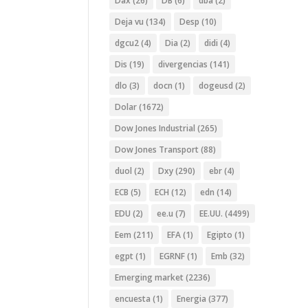
Dax
(26)
DB
(6)
dba
(2)
Deja vu
(134)
Desp
(10)
dgcu2
(4)
Dia
(2)
didi
(4)
Dis
(19)
divergencias
(141)
dlo
(3)
docn
(1)
dogeusd
(2)
Dolar
(1672)
Dow Jones Industrial
(265)
Dow Jones Transport
(88)
duol
(2)
Dxy
(290)
ebr
(4)
ECB
(5)
ECH
(12)
edn
(14)
EDU
(2)
ee.u
(7)
EE.UU.
(4499)
Eem
(211)
EFA
(1)
Egipto
(1)
egpt
(1)
EGRNF
(1)
Emb
(32)
Emerging market
(2236)
encuesta
(1)
Energia
(377)