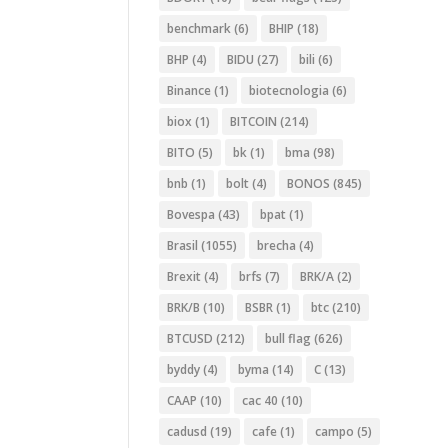
benchmark
(6)
BHIP
(18)
BHP
(4)
BIDU
(27)
bili
(6)
Binance
(1)
biotecnologia
(6)
biox
(1)
BITCOIN
(214)
BITO
(5)
bk
(1)
bma
(98)
bnb
(1)
bolt
(4)
BONOS
(845)
Bovespa
(43)
bpat
(1)
Brasil
(1055)
brecha
(4)
Brexit
(4)
brfs
(7)
BRK/A
(2)
BRK/B
(10)
BSBR
(1)
btc
(210)
BTCUSD
(212)
bull flag
(626)
byddy
(4)
byma
(14)
C
(13)
CAAP
(10)
cac 40
(10)
cadusd
(19)
cafe
(1)
campo
(5)