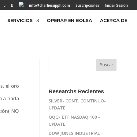
info@charliesupph.com
Suscripciones
Iniciar Sesión
SERVICIOS
OPERAR EN BOLSA
ACERCA DE
, el oro
Researchs Recientes
a a nada
SILVER- CONT. CONTINUO-
UPDATE
ación( NO
QQQ- ETF NASDAQ 100 –
UPDATE
DOW JONES INDUSTRIAL –