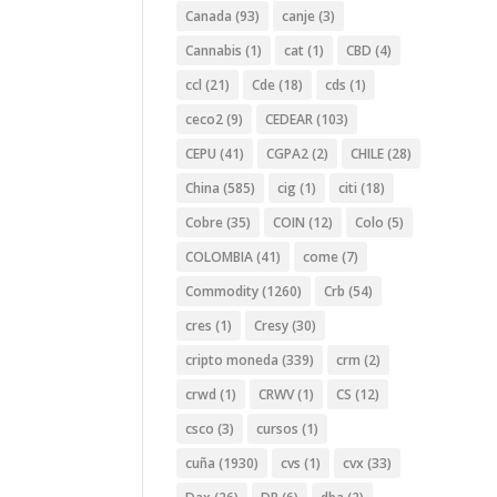
Canada
(93)
canje
(3)
Cannabis
(1)
cat
(1)
CBD
(4)
ccl
(21)
Cde
(18)
cds
(1)
ceco2
(9)
CEDEAR
(103)
CEPU
(41)
CGPA2
(2)
CHILE
(28)
China
(585)
cig
(1)
citi
(18)
Cobre
(35)
COIN
(12)
Colo
(5)
COLOMBIA
(41)
come
(7)
Commodity
(1260)
Crb
(54)
cres
(1)
Cresy
(30)
cripto moneda
(339)
crm
(2)
crwd
(1)
CRWV
(1)
CS
(12)
csco
(3)
cursos
(1)
cuña
(1930)
cvs
(1)
cvx
(33)