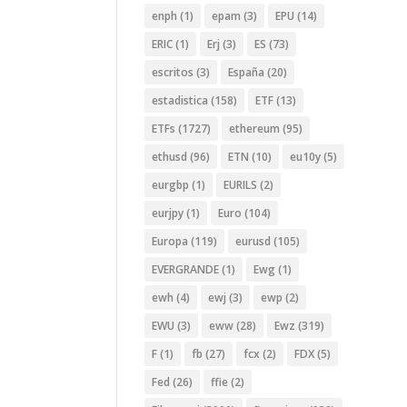
enph
(1)
epam
(3)
EPU
(14)
ERIC
(1)
Erj
(3)
ES
(73)
escritos
(3)
España
(20)
estadistica
(158)
ETF
(13)
ETFs
(1727)
ethereum
(95)
ethusd
(96)
ETN
(10)
eu10y
(5)
eurgbp
(1)
EURILS
(2)
eurjpy
(1)
Euro
(104)
Europa
(119)
eurusd
(105)
EVERGRANDE
(1)
Ewg
(1)
ewh
(4)
ewj
(3)
ewp
(2)
EWU
(3)
eww
(28)
Ewz
(319)
F
(1)
fb
(27)
fcx
(2)
FDX
(5)
Fed
(26)
ffie
(2)