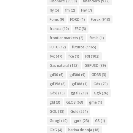
Fibonacci
(3990)
financiero
(932)
fly
(5)
fm
(2)
Fnv
(7)
Fomc
(9)
FORD
(1)
Forex
(913)
francia
(10)
FRC
(3)
frontier markets
(2)
ftmib
(1)
FUTU
(12)
futuros
(1165)
fvx
(47)
fxe
(1)
FXI
(102)
Gas natural
(123)
GBPUSD
(39)
gd30
(6)
gd30d
(9)
GD35
(3)
gd35d
(8)
gd38d
(1)
Gdx
(70)
Gdxj
(15)
ggal
(218)
Ggb
(26)
gld
(3)
GLOB
(63)
gme
(1)
GOL
(18)
Gold
(551)
Googl
(40)
gprk
(23)
GS
(1)
GXG
(4)
harina de soja
(18)