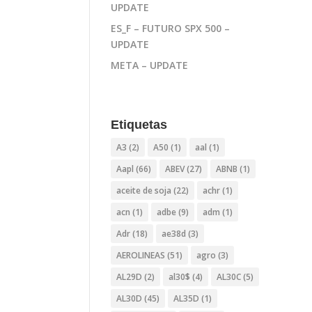
UPDATE
ES_F – FUTURO SPX 500 –
UPDATE
META – UPDATE
Etiquetas
A3
(2)
A50
(1)
aal
(1)
Aapl
(66)
ABEV
(27)
ABNB
(1)
aceite de soja
(22)
achr
(1)
acn
(1)
adbe
(9)
adm
(1)
Adr
(18)
ae38d
(3)
AEROLINEAS
(51)
agro
(3)
AL29D
(2)
al30$
(4)
AL30C
(5)
AL30D
(45)
AL35D
(1)