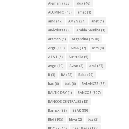
Alemania
(55)
alua
(46)
ALUMINIO
(49)
amat
(1)
amd
(47)
AMZN
(34)
anet
(1)
anécdotas
(3)
Arabia Saudita
(1)
aramco
(1)
Argentina
(2530)
Argt
(119)
ARKK
(37)
asts
(8)
AT&T
(5)
Australia
(5)
avgo
(10)
Aviso
(3)
azul
(27)
B
(3)
BA
(23)
Baba
(99)
bac
(6)
bak
(6)
BALANCES
(88)
BALTIC DRY
(1)
BANCOS
(907)
BANCOS CENTRALES
(13)
Barrick
(38)
BBAR
(89)
Bbd
(105)
bbva
(2)
bcs
(3)
BDORY
(10)
bear flags
(125)