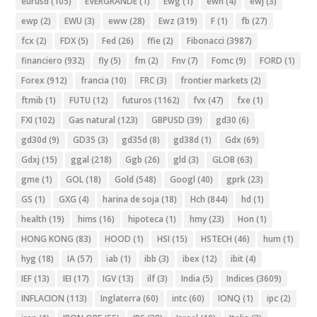
eurusd
(105)
EVERGRANDE
(1)
Ewg
(1)
ewh
(4)
ewj
(3)
ewp
(2)
EWU
(3)
eww
(28)
Ewz
(319)
F
(1)
fb
(27)
fcx
(2)
FDX
(5)
Fed
(26)
ffie
(2)
Fibonacci
(3987)
financiero
(932)
fly
(5)
fm
(2)
Fnv
(7)
Fomc
(9)
FORD
(1)
Forex
(912)
francia
(10)
FRC
(3)
frontier markets
(2)
ftmib
(1)
FUTU
(12)
futuros
(1162)
fvx
(47)
fxe
(1)
FXI
(102)
Gas natural
(123)
GBPUSD
(39)
gd30
(6)
gd30d
(9)
GD35
(3)
gd35d
(8)
gd38d
(1)
Gdx
(69)
Gdxj
(15)
ggal
(218)
Ggb
(26)
gld
(3)
GLOB
(63)
gme
(1)
GOL
(18)
Gold
(548)
Googl
(40)
gprk
(23)
GS
(1)
GXG
(4)
harina de soja
(18)
Hch
(844)
hd
(1)
health
(19)
hims
(16)
hipoteca
(1)
hmy
(23)
Hon
(1)
HONG KONG
(83)
HOOD
(1)
HSI
(15)
HSTECH
(46)
hum
(1)
hyg
(18)
IA
(57)
iab
(1)
ibb
(3)
ibex
(12)
ibit
(4)
IEF
(13)
IEI
(17)
IGV
(13)
ilf
(3)
India
(5)
Indices
(3609)
INFLACION
(113)
Inglaterra
(60)
intc
(60)
IONQ
(1)
ipc
(2)