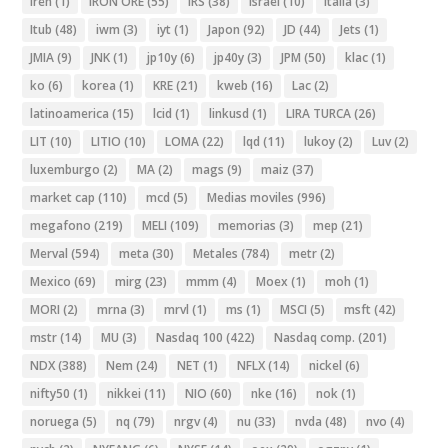
iren
(1)
IRON ORE
(55)
IRS
(38)
Israel
(10)
Italia
(3)
Itub
(48)
iwm
(3)
iyt
(1)
Japon
(92)
JD
(44)
Jets
(1)
JMIA
(9)
JNK
(1)
jp10y
(6)
jp40y
(3)
JPM
(50)
klac
(1)
ko
(6)
korea
(1)
KRE
(21)
kweb
(16)
Lac
(2)
latinoamerica
(15)
lcid
(1)
linkusd
(1)
LIRA TURCA
(26)
LIT
(10)
LITIO
(10)
LOMA
(22)
lqd
(11)
lukoy
(2)
Luv
(2)
luxemburgo
(2)
MA
(2)
mags
(9)
maiz
(37)
market cap
(110)
mcd
(5)
Medias moviles
(996)
megafono
(219)
MELI
(109)
memorias
(3)
mep
(21)
Merval
(594)
meta
(30)
Metales
(784)
metr
(2)
Mexico
(69)
mirg
(23)
mmm
(4)
Moex
(1)
moh
(1)
MORI
(2)
mrna
(3)
mrvl
(1)
ms
(1)
MSCI
(5)
msft
(42)
mstr
(14)
MU
(3)
Nasdaq 100
(422)
Nasdaq comp.
(201)
NDX
(388)
Nem
(24)
NET
(1)
NFLX
(14)
nickel
(6)
nifty50
(1)
nikkei
(11)
NIO
(60)
nke
(16)
nok
(1)
noruega
(5)
nq
(79)
nrgv
(4)
nu
(33)
nvda
(48)
nvo
(4)