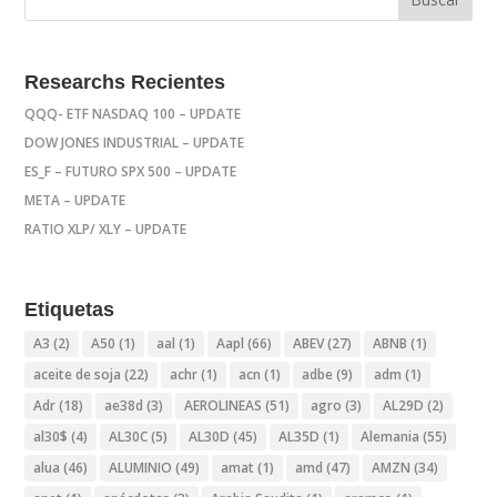
Researchs Recientes
QQQ- ETF NASDAQ 100 – UPDATE
DOW JONES INDUSTRIAL – UPDATE
ES_F – FUTURO SPX 500 – UPDATE
META – UPDATE
RATIO XLP/ XLY – UPDATE
Etiquetas
A3
(2)
A50
(1)
aal
(1)
Aapl
(66)
ABEV
(27)
ABNB
(1)
aceite de soja
(22)
achr
(1)
acn
(1)
adbe
(9)
adm
(1)
Adr
(18)
ae38d
(3)
AEROLINEAS
(51)
agro
(3)
AL29D
(2)
al30$
(4)
AL30C
(5)
AL30D
(45)
AL35D
(1)
Alemania
(55)
alua
(46)
ALUMINIO
(49)
amat
(1)
amd
(47)
AMZN
(34)