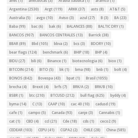
anet
(1)
anécdotas
(3)
Arabia Saudita
(1)
aramco
(1)
Argentina
(2530)
Argt
(119)
ARKK
(37)
asts
(8)
AT&T
(5)
Australia
(5)
avgo
(10)
Aviso
(3)
azul
(27)
B
(3)
BA
(23)
Baba
(99)
bac
(6)
bak
(6)
BALANCES
(88)
BALTIC DRY
(1)
BANCOS
(907)
BANCOS CENTRALES
(13)
Barrick
(38)
BBAR
(89)
Bbd
(105)
bbva
(2)
bcs
(3)
BDORY
(10)
bear flags
(124)
benchmark
(6)
BHIP
(18)
BHP
(4)
BIDU
(27)
bili
(6)
Binance
(1)
biotecnologia
(6)
biox
(1)
BITCOIN
(214)
BITO
(5)
bk
(1)
bma
(98)
bnb
(1)
bolt
(4)
BONOS
(842)
Bovespa
(43)
bpat
(1)
Brasil
(1055)
brecha
(4)
Brexit
(4)
brfs
(7)
BRK/A
(2)
BRK/B
(10)
BSBR
(1)
btc
(210)
BTCUSD
(212)
bull flag
(625)
byddy
(4)
byma
(14)
C
(13)
CAAP
(10)
cac 40
(10)
cadusd
(19)
cafe
(1)
campo
(5)
Canada
(93)
canje
(3)
Cannabis
(1)
cat
(1)
CBD
(4)
ccl
(21)
Cde
(18)
cds
(1)
ceco2
(9)
CEDEAR
(103)
CEPU
(41)
CGPA2
(2)
CHILE
(28)
China
(585)