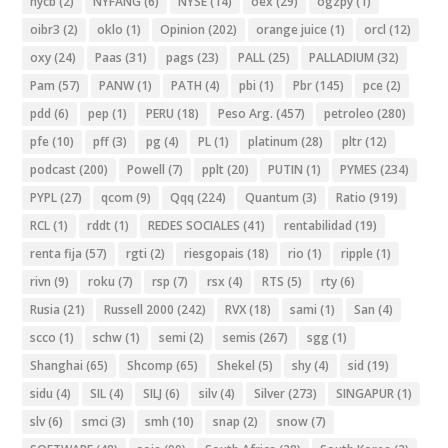
nycb
(2)
NYFANG
(6)
NYSE
(14)
oex
(29)
ogzpy
(1)
oibr3
(2)
oklo
(1)
Opinion
(202)
orange juice
(1)
orcl
(12)
oxy
(24)
Paas
(31)
pags
(23)
PALL
(25)
PALLADIUM
(32)
Pam
(57)
PANW
(1)
PATH
(4)
pbi
(1)
Pbr
(145)
pce
(2)
pdd
(6)
pep
(1)
PERU
(18)
Peso Arg.
(457)
petroleo
(280)
pfe
(10)
pff
(3)
pg
(4)
PL
(1)
platinum
(28)
pltr
(12)
podcast
(200)
Powell
(7)
pplt
(20)
PUTIN
(1)
PYMES
(234)
PYPL
(27)
qcom
(9)
Qqq
(224)
Quantum
(3)
Ratio
(919)
RCL
(1)
rddt
(1)
REDES SOCIALES
(41)
rentabilidad
(19)
renta fija
(57)
rgti
(2)
riesgopais
(18)
rio
(1)
ripple
(1)
rivn
(9)
roku
(7)
rsp
(7)
rsx
(4)
RTS
(5)
rty
(6)
Rusia
(21)
Russell 2000
(242)
RVX
(18)
sami
(1)
San
(4)
scco
(1)
schw
(1)
semi
(2)
semis
(267)
sgg
(1)
Shanghai
(65)
Shcomp
(65)
Shekel
(5)
shy
(4)
sid
(19)
sidu
(4)
SIL
(4)
SILJ
(6)
silv
(4)
Silver
(273)
SINGAPUR
(1)
slv
(6)
smci
(3)
smh
(10)
snap
(2)
snow
(7)