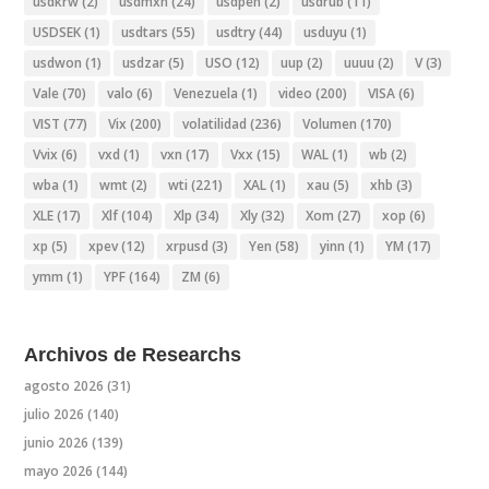
usdkrw
(2)
usdmxn
(24)
usdpen
(2)
usdrub
(11)
USDSEK
(1)
usdtars
(55)
usdtry
(44)
usduyu
(1)
usdwon
(1)
usdzar
(5)
USO
(12)
uup
(2)
uuuu
(2)
V
(3)
Vale
(70)
valo
(6)
Venezuela
(1)
video
(200)
VISA
(6)
VIST
(77)
Vix
(200)
volatilidad
(236)
Volumen
(170)
Vvix
(6)
vxd
(1)
vxn
(17)
Vxx
(15)
WAL
(1)
wb
(2)
wba
(1)
wmt
(2)
wti
(221)
XAL
(1)
xau
(5)
xhb
(3)
XLE
(17)
Xlf
(104)
Xlp
(34)
Xly
(32)
Xom
(27)
xop
(6)
xp
(5)
xpev
(12)
xrpusd
(3)
Yen
(58)
yinn
(1)
YM
(17)
ymm
(1)
YPF
(164)
ZM
(6)
Archivos de Researchs
agosto 2026
(31)
julio 2026
(140)
junio 2026
(139)
mayo 2026
(144)