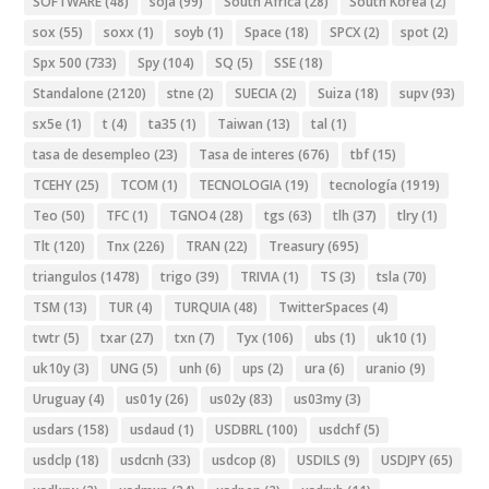
SOFTWARE
(48)
soja
(99)
South Africa
(28)
South Korea
(2)
sox
(55)
soxx
(1)
soyb
(1)
Space
(18)
SPCX
(2)
spot
(2)
Spx 500
(733)
Spy
(104)
SQ
(5)
SSE
(18)
Standalone
(2120)
stne
(2)
SUECIA
(2)
Suiza
(18)
supv
(93)
sx5e
(1)
t
(4)
ta35
(1)
Taiwan
(13)
tal
(1)
tasa de desempleo
(23)
Tasa de interes
(676)
tbf
(15)
TCEHY
(25)
TCOM
(1)
TECNOLOGIA
(19)
tecnología
(1919)
Teo
(50)
TFC
(1)
TGNO4
(28)
tgs
(63)
tlh
(37)
tlry
(1)
Tlt
(120)
Tnx
(226)
TRAN
(22)
Treasury
(695)
triangulos
(1478)
trigo
(39)
TRIVIA
(1)
TS
(3)
tsla
(70)
TSM
(13)
TUR
(4)
TURQUIA
(48)
TwitterSpaces
(4)
twtr
(5)
txar
(27)
txn
(7)
Tyx
(106)
ubs
(1)
uk10
(1)
uk10y
(3)
UNG
(5)
unh
(6)
ups
(2)
ura
(6)
uranio
(9)
Uruguay
(4)
us01y
(26)
us02y
(83)
us03my
(3)
usdars
(158)
usdaud
(1)
USDBRL
(100)
usdchf
(5)
usdclp
(18)
usdcnh
(33)
usdcop
(8)
USDILS
(9)
USDJPY
(65)