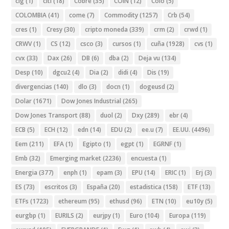
cig
(1)
citi
(18)
Cobre
(35)
COIN
(12)
Colo
(5)
COLOMBIA
(41)
come
(7)
Commodity
(1257)
Crb
(54)
cres
(1)
Cresy
(30)
cripto moneda
(339)
crm
(2)
crwd
(1)
CRWV
(1)
CS
(12)
csco
(3)
cursos
(1)
cuña
(1928)
cvs
(1)
cvx
(33)
Dax
(26)
DB
(6)
dba
(2)
Deja vu
(134)
Desp
(10)
dgcu2
(4)
Dia
(2)
didi
(4)
Dis
(19)
divergencias
(140)
dlo
(3)
docn
(1)
dogeusd
(2)
Dolar
(1671)
Dow Jones Industrial
(265)
Dow Jones Transport
(88)
duol
(2)
Dxy
(289)
ebr
(4)
ECB
(5)
ECH
(12)
edn
(14)
EDU
(2)
ee.u
(7)
EE.UU.
(4496)
Eem
(211)
EFA
(1)
Egipto
(1)
egpt
(1)
EGRNF
(1)
Emb
(32)
Emerging market
(2236)
encuesta
(1)
Energia
(377)
enph
(1)
epam
(3)
EPU
(14)
ERIC
(1)
Erj
(3)
ES
(73)
escritos
(3)
España
(20)
estadistica
(158)
ETF
(13)
ETFs
(1723)
ethereum
(95)
ethusd
(96)
ETN
(10)
eu10y
(5)
eurgbp
(1)
EURILS
(2)
eurjpy
(1)
Euro
(104)
Europa
(119)