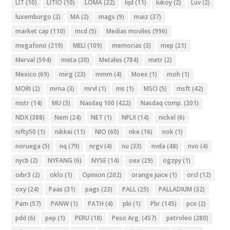
LIT
(10)
LITIO
(10)
LOMA
(22)
lqd
(11)
lukoy
(2)
Luv
(2)
luxemburgo
(2)
MA
(2)
mags
(9)
maiz
(37)
market cap
(110)
mcd
(5)
Medias moviles
(996)
megafono
(219)
MELI
(109)
memorias
(3)
mep
(21)
Merval
(594)
meta
(30)
Metales
(784)
metr
(2)
Mexico
(69)
mirg
(23)
mmm
(4)
Moex
(1)
moh
(1)
MORI
(2)
mrna
(3)
mrvl
(1)
ms
(1)
MSCI
(5)
msft
(42)
mstr
(14)
MU
(3)
Nasdaq 100
(422)
Nasdaq comp.
(201)
NDX
(388)
Nem
(24)
NET
(1)
NFLX
(14)
nickel
(6)
nifty50
(1)
nikkei
(11)
NIO
(60)
nke
(16)
nok
(1)
noruega
(5)
nq
(79)
nrgv
(4)
nu
(33)
nvda
(48)
nvo
(4)
nycb
(2)
NYFANG
(6)
NYSE
(14)
oex
(29)
ogzpy
(1)
oibr3
(2)
oklo
(1)
Opinion
(202)
orange juice
(1)
orcl
(12)
oxy
(24)
Paas
(31)
pags
(23)
PALL
(25)
PALLADIUM
(32)
Pam
(57)
PANW
(1)
PATH
(4)
pbi
(1)
Pbr
(145)
pce
(2)
pdd
(6)
pep
(1)
PERU
(18)
Peso Arg.
(457)
petroleo
(280)