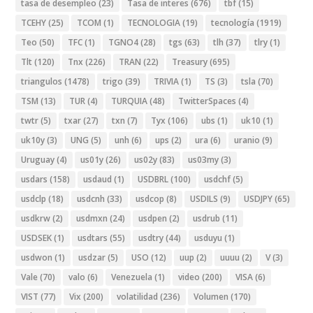
tasa de desempleo
(23)
Tasa de interes
(676)
tbf
(15)
TCEHY
(25)
TCOM
(1)
TECNOLOGIA
(19)
tecnología
(1919)
Teo
(50)
TFC
(1)
TGNO4
(28)
tgs
(63)
tlh
(37)
tlry
(1)
Tlt
(120)
Tnx
(226)
TRAN
(22)
Treasury
(695)
triangulos
(1478)
trigo
(39)
TRIVIA
(1)
TS
(3)
tsla
(70)
TSM
(13)
TUR
(4)
TURQUIA
(48)
TwitterSpaces
(4)
twtr
(5)
txar
(27)
txn
(7)
Tyx
(106)
ubs
(1)
uk10
(1)
uk10y
(3)
UNG
(5)
unh
(6)
ups
(2)
ura
(6)
uranio
(9)
Uruguay
(4)
us01y
(26)
us02y
(83)
us03my
(3)
usdars
(158)
usdaud
(1)
USDBRL
(100)
usdchf
(5)
usdclp
(18)
usdcnh
(33)
usdcop
(8)
USDILS
(9)
USDJPY
(65)
usdkrw
(2)
usdmxn
(24)
usdpen
(2)
usdrub
(11)
USDSEK
(1)
usdtars
(55)
usdtry
(44)
usduyu
(1)
usdwon
(1)
usdzar
(5)
USO
(12)
uup
(2)
uuuu
(2)
V
(3)
Vale
(70)
valo
(6)
Venezuela
(1)
video
(200)
VISA
(6)
VIST
(77)
Vix
(200)
volatilidad
(236)
Volumen
(170)