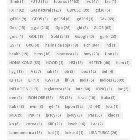
ftmib
(1)
FUTU
(12)
futuros
(1162)
fvx
(47)
fxe
(1)
FXI
(102)
Gas natural
(123)
GBPUSD
(39)
gd30
(6)
gd30d
(9)
GD35
(3)
gd35d
(8)
gd38d
(1)
Gdx
(69)
Gdxj
(15)
ggal
(218)
Ggb
(26)
gld
(3)
GLOB
(63)
gme
(1)
GOL
(18)
Gold
(548)
Googl
(40)
gprk
(23)
GS
(1)
GXG
(4)
harina de soja
(18)
Hch
(844)
hd
(1)
health
(19)
hims
(16)
hipoteca
(1)
hmy
(23)
Hon
(1)
HONG KONG
(83)
HOOD
(1)
HSI
(15)
HSTECH
(46)
hum
(1)
hyg
(18)
IA
(57)
iab
(1)
ibb
(3)
ibex
(12)
ibit
(4)
IEF
(13)
IEI
(17)
IGV
(13)
ilf
(3)
India
(5)
Indices
(3609)
INFLACION
(113)
Inglaterra
(60)
intc
(60)
IONQ
(1)
ipc
(2)
iren
(1)
IRON ORE
(55)
IRS
(38)
Israel
(10)
Italia
(3)
Itub
(48)
iwm
(3)
iyt
(1)
Japon
(92)
JD
(44)
Jets
(1)
JMIA
(9)
JNK
(1)
jp10y
(6)
jp40y
(3)
JPM
(50)
klac
(1)
ko
(6)
korea
(1)
KRE
(21)
kweb
(16)
Lac
(2)
latinoamerica
(15)
lcid
(1)
linkusd
(1)
LIRA TURCA
(26)