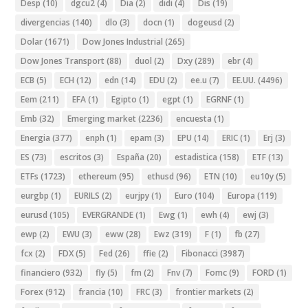
Desp
(10)
dgcu2
(4)
Dia
(2)
didi
(4)
Dis
(19)
divergencias
(140)
dlo
(3)
docn
(1)
dogeusd
(2)
Dolar
(1671)
Dow Jones Industrial
(265)
Dow Jones Transport
(88)
duol
(2)
Dxy
(289)
ebr
(4)
ECB
(5)
ECH
(12)
edn
(14)
EDU
(2)
ee.u
(7)
EE.UU.
(4496)
Eem
(211)
EFA
(1)
Egipto
(1)
egpt
(1)
EGRNF
(1)
Emb
(32)
Emerging market
(2236)
encuesta
(1)
Energia
(377)
enph
(1)
epam
(3)
EPU
(14)
ERIC
(1)
Erj
(3)
ES
(73)
escritos
(3)
España
(20)
estadistica
(158)
ETF
(13)
ETFs
(1723)
ethereum
(95)
ethusd
(96)
ETN
(10)
eu10y
(5)
eurgbp
(1)
EURILS
(2)
eurjpy
(1)
Euro
(104)
Europa
(119)
eurusd
(105)
EVERGRANDE
(1)
Ewg
(1)
ewh
(4)
ewj
(3)
ewp
(2)
EWU
(3)
eww
(28)
Ewz
(319)
F
(1)
fb
(27)
fcx
(2)
FDX
(5)
Fed
(26)
ffie
(2)
Fibonacci
(3987)
financiero
(932)
fly
(5)
fm
(2)
Fnv
(7)
Fomc
(9)
FORD
(1)
Forex
(912)
francia
(10)
FRC
(3)
frontier markets
(2)