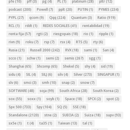
pfe
(10)
pff
(3)
pg
(4)
PL
(1)
platinum
(28)
pltr
(12)
podcast
(200)
Powell
(7)
pplt
(20)
PUTIN
(1)
PYMES
(234)
PYPL
(27)
qcom
(9)
Qqq
(224)
Quantum
(3)
Ratio
(919)
RCL
(1)
rddt
(1)
REDES SOCIALES
(41)
rentabilidad
(19)
renta fija
(57)
rgti
(2)
riesgopais
(18)
rio
(1)
ripple
(1)
rivn
(9)
roku
(7)
rsp
(7)
rsx
(4)
RTS
(5)
rty
(6)
Rusia
(21)
Russell 2000
(242)
RVX
(18)
sami
(1)
San
(4)
scco
(1)
schw
(1)
semi
(2)
semis
(267)
sgg
(1)
Shanghai
(65)
Shcomp
(65)
Shekel
(5)
shy
(4)
sid
(19)
sidu
(4)
SIL
(4)
SILJ
(6)
silv
(4)
Silver
(273)
SINGAPUR
(1)
slv
(6)
smci
(3)
smh
(10)
snap
(2)
snow
(7)
SOFTWARE
(48)
soja
(99)
South Africa
(28)
South Korea
(2)
sox
(55)
soxx
(1)
soyb
(1)
Space
(18)
SPCX
(2)
spot
(2)
Spx 500
(733)
Spy
(104)
SQ
(5)
SSE
(18)
Standalone
(2120)
stne
(2)
SUECIA
(2)
Suiza
(18)
supv
(93)
sx5e
(1)
t
(4)
ta35
(1)
Taiwan
(13)
tal
(1)