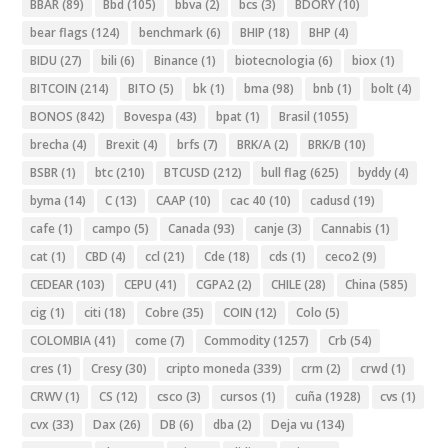
BBAR
(89)
Bbd
(105)
bbva
(2)
bcs
(3)
BDORY
(10)
bear flags
(124)
benchmark
(6)
BHIP
(18)
BHP
(4)
BIDU
(27)
bili
(6)
Binance
(1)
biotecnologia
(6)
biox
(1)
BITCOIN
(214)
BITO
(5)
bk
(1)
bma
(98)
bnb
(1)
bolt
(4)
BONOS
(842)
Bovespa
(43)
bpat
(1)
Brasil
(1055)
brecha
(4)
Brexit
(4)
brfs
(7)
BRK/A
(2)
BRK/B
(10)
BSBR
(1)
btc
(210)
BTCUSD
(212)
bull flag
(625)
byddy
(4)
byma
(14)
C
(13)
CAAP
(10)
cac 40
(10)
cadusd
(19)
cafe
(1)
campo
(5)
Canada
(93)
canje
(3)
Cannabis
(1)
cat
(1)
CBD
(4)
ccl
(21)
Cde
(18)
cds
(1)
ceco2
(9)
CEDEAR
(103)
CEPU
(41)
CGPA2
(2)
CHILE
(28)
China
(585)
cig
(1)
citi
(18)
Cobre
(35)
COIN
(12)
Colo
(5)
COLOMBIA
(41)
come
(7)
Commodity
(1257)
Crb
(54)
cres
(1)
Cresy
(30)
cripto moneda
(339)
crm
(2)
crwd
(1)
CRWV
(1)
CS
(12)
csco
(3)
cursos
(1)
cuña
(1928)
cvs
(1)
cvx
(33)
Dax
(26)
DB
(6)
dba
(2)
Deja vu
(134)