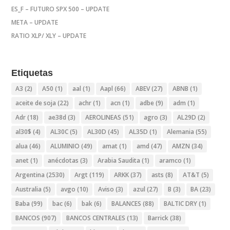
ES_F – FUTURO SPX 500 – UPDATE
META – UPDATE
RATIO XLP/ XLY – UPDATE
Etiquetas
A3
(2)
A50
(1)
aal
(1)
Aapl
(66)
ABEV
(27)
ABNB
(1)
aceite de soja
(22)
achr
(1)
acn
(1)
adbe
(9)
adm
(1)
Adr
(18)
ae38d
(3)
AEROLINEAS
(51)
agro
(3)
AL29D
(2)
al30$
(4)
AL30C
(5)
AL30D
(45)
AL35D
(1)
Alemania
(55)
alua
(46)
ALUMINIO
(49)
amat
(1)
amd
(47)
AMZN
(34)
anet
(1)
anécdotas
(3)
Arabia Saudita
(1)
aramco
(1)
Argentina
(2530)
Argt
(119)
ARKK
(37)
asts
(8)
AT&T
(5)
Australia
(5)
avgo
(10)
Aviso
(3)
azul
(27)
B
(3)
BA
(23)
Baba
(99)
bac
(6)
bak
(6)
BALANCES
(88)
BALTIC DRY
(1)
BANCOS
(907)
BANCOS CENTRALES
(13)
Barrick
(38)