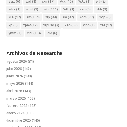
Vvix
(6)
vxd
(1)
vxn
(17)
Vxx
(15)
WAL
(1)
wb
(2)
wba
(1)
wmt
(2)
wti
(221)
XAL
(1)
xau
(5)
xhb
(3)
XLE
(17)
Xlf
(104)
Xlp
(34)
Xly
(32)
Xom
(27)
xop
(6)
xp
(5)
xpev
(12)
xrpusd
(3)
Yen
(58)
yinn
(1)
YM
(17)
ymm
(1)
YPF
(164)
ZM
(6)
Archivos de Researchs
agosto 2026
(31)
julio 2026
(140)
junio 2026
(139)
mayo 2026
(144)
abril 2026
(143)
marzo 2026
(153)
febrero 2026
(128)
enero 2026
(139)
diciembre 2025
(146)