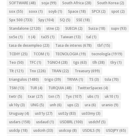
SOFTWARE
(48)
soja
(99)
South Africa
(28)
South Korea
(2)
sox
(55)
soxx
(1)
soyb
(1)
Space
(18)
SPCX
(2)
spot
(2)
Spx 500
(733)
Spy
(104)
SQ
(5)
SSE
(18)
Standalone
(2120)
stne
(2)
SUECIA
(2)
Suiza
(18)
supv
(93)
sx5e
(1)
t
(4)
ta35
(1)
Taiwan
(13)
tal
(1)
tasa de desempleo
(23)
Tasa de interes
(678)
tbf
(15)
TCEHY
(25)
TCOM
(1)
TECNOLOGIA
(19)
tecnología
(1919)
Teo
(50)
TFC
(1)
TGNO4
(28)
tgs
(63)
tlh
(38)
tlry
(1)
Tlt
(121)
Tnx
(226)
TRAN
(22)
Treasury
(699)
triangulos
(1480)
trigo
(39)
TRIVIA
(1)
TS
(3)
tsla
(70)
TSM
(13)
TUR
(4)
TURQUIA
(48)
TwitterSpaces
(4)
twtr
(5)
txar
(27)
txn
(7)
Tyx
(107)
ubs
(1)
uk10
(1)
uk10y
(3)
UNG
(5)
unh
(6)
ups
(2)
ura
(6)
uranio
(9)
Uruguay
(4)
us01y
(27)
us02y
(83)
us03my
(3)
usdars
(158)
usdaud
(1)
USDBRL
(100)
usdchf
(5)
usdclp
(18)
usdcnh
(33)
usdcop
(8)
USDILS
(9)
USDJPY
(65)