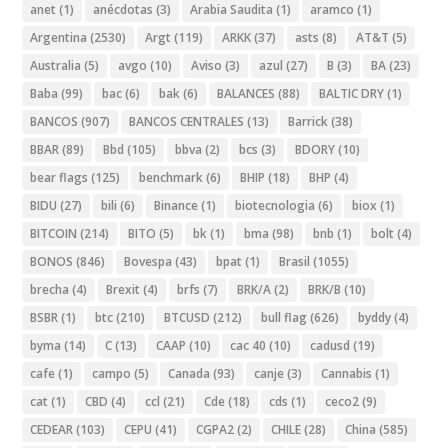
anet
(1)
anécdotas
(3)
Arabia Saudita
(1)
aramco
(1)
Argentina
(2530)
Argt
(119)
ARKK
(37)
asts
(8)
AT&T
(5)
Australia
(5)
avgo
(10)
Aviso
(3)
azul
(27)
B
(3)
BA
(23)
Baba
(99)
bac
(6)
bak
(6)
BALANCES
(88)
BALTIC DRY
(1)
BANCOS
(907)
BANCOS CENTRALES
(13)
Barrick
(38)
BBAR
(89)
Bbd
(105)
bbva
(2)
bcs
(3)
BDORY
(10)
bear flags
(125)
benchmark
(6)
BHIP
(18)
BHP
(4)
BIDU
(27)
bili
(6)
Binance
(1)
biotecnologia
(6)
biox
(1)
BITCOIN
(214)
BITO
(5)
bk
(1)
bma
(98)
bnb
(1)
bolt
(4)
BONOS
(846)
Bovespa
(43)
bpat
(1)
Brasil
(1055)
brecha
(4)
Brexit
(4)
brfs
(7)
BRK/A
(2)
BRK/B
(10)
BSBR
(1)
btc
(210)
BTCUSD
(212)
bull flag
(626)
byddy
(4)
byma
(14)
C
(13)
CAAP
(10)
cac 40
(10)
cadusd
(19)
cafe
(1)
campo
(5)
Canada
(93)
canje
(3)
Cannabis
(1)
cat
(1)
CBD
(4)
ccl
(21)
Cde
(18)
cds
(1)
ceco2
(9)
CEDEAR
(103)
CEPU
(41)
CGPA2
(2)
CHILE
(28)
China
(585)