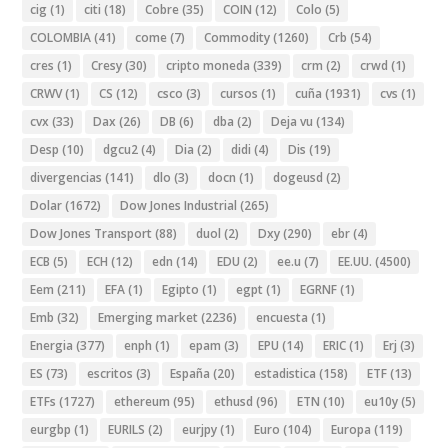
cig
(1)
citi
(18)
Cobre
(35)
COIN
(12)
Colo
(5)
COLOMBIA
(41)
come
(7)
Commodity
(1260)
Crb
(54)
cres
(1)
Cresy
(30)
cripto moneda
(339)
crm
(2)
crwd
(1)
CRWV
(1)
CS
(12)
csco
(3)
cursos
(1)
cuña
(1931)
cvs
(1)
cvx
(33)
Dax
(26)
DB
(6)
dba
(2)
Deja vu
(134)
Desp
(10)
dgcu2
(4)
Dia
(2)
didi
(4)
Dis
(19)
divergencias
(141)
dlo
(3)
docn
(1)
dogeusd
(2)
Dolar
(1672)
Dow Jones Industrial
(265)
Dow Jones Transport
(88)
duol
(2)
Dxy
(290)
ebr
(4)
ECB
(5)
ECH
(12)
edn
(14)
EDU
(2)
ee.u
(7)
EE.UU.
(4500)
Eem
(211)
EFA
(1)
Egipto
(1)
egpt
(1)
EGRNF
(1)
Emb
(32)
Emerging market
(2236)
encuesta
(1)
Energia
(377)
enph
(1)
epam
(3)
EPU
(14)
ERIC
(1)
Erj
(3)
ES
(73)
escritos
(3)
España
(20)
estadistica
(158)
ETF
(13)
ETFs
(1727)
ethereum
(95)
ethusd
(96)
ETN
(10)
eu10y
(5)
eurgbp
(1)
EURILS
(2)
eurjpy
(1)
Euro
(104)
Europa
(119)