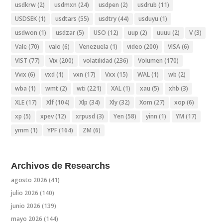
usdkrw
(2)
usdmxn
(24)
usdpen
(2)
usdrub
(11)
USDSEK
(1)
usdtars
(55)
usdtry
(44)
usduyu
(1)
usdwon
(1)
usdzar
(5)
USO
(12)
uup
(2)
uuuu
(2)
V
(3)
Vale
(70)
valo
(6)
Venezuela
(1)
video
(200)
VISA
(6)
VIST
(77)
Vix
(200)
volatilidad
(236)
Volumen
(170)
Vvix
(6)
vxd
(1)
vxn
(17)
Vxx
(15)
WAL
(1)
wb
(2)
wba
(1)
wmt
(2)
wti
(221)
XAL
(1)
xau
(5)
xhb
(3)
XLE
(17)
Xlf
(104)
Xlp
(34)
Xly
(32)
Xom
(27)
xop
(6)
xp
(5)
xpev
(12)
xrpusd
(3)
Yen
(58)
yinn
(1)
YM
(17)
ymm
(1)
YPF
(164)
ZM
(6)
Archivos de Researchs
agosto 2026
(41)
julio 2026
(140)
junio 2026
(139)
mayo 2026
(144)