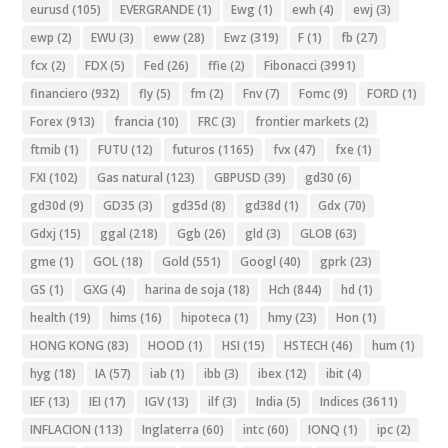
eurusd
(105)
EVERGRANDE
(1)
Ewg
(1)
ewh
(4)
ewj
(3)
ewp
(2)
EWU
(3)
eww
(28)
Ewz
(319)
F
(1)
fb
(27)
fcx
(2)
FDX
(5)
Fed
(26)
ffie
(2)
Fibonacci
(3991)
financiero
(932)
fly
(5)
fm
(2)
Fnv
(7)
Fomc
(9)
FORD
(1)
Forex
(913)
francia
(10)
FRC
(3)
frontier markets
(2)
ftmib
(1)
FUTU
(12)
futuros
(1165)
fvx
(47)
fxe
(1)
FXI
(102)
Gas natural
(123)
GBPUSD
(39)
gd30
(6)
gd30d
(9)
GD35
(3)
gd35d
(8)
gd38d
(1)
Gdx
(70)
Gdxj
(15)
ggal
(218)
Ggb
(26)
gld
(3)
GLOB
(63)
gme
(1)
GOL
(18)
Gold
(551)
Googl
(40)
gprk
(23)
GS
(1)
GXG
(4)
harina de soja
(18)
Hch
(844)
hd
(1)
health
(19)
hims
(16)
hipoteca
(1)
hmy
(23)
Hon
(1)
HONG KONG
(83)
HOOD
(1)
HSI
(15)
HSTECH
(46)
hum
(1)
hyg
(18)
IA
(57)
iab
(1)
ibb
(3)
ibex
(12)
ibit
(4)
IEF
(13)
IEI
(17)
IGV
(13)
ilf
(3)
India
(5)
Indices
(3611)
INFLACION
(113)
Inglaterra
(60)
intc
(60)
IONQ
(1)
ipc
(2)