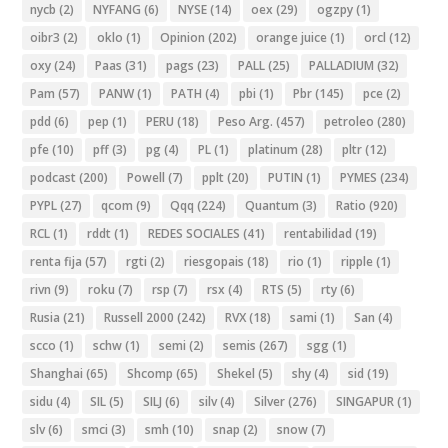
nycb
(2)
NYFANG
(6)
NYSE
(14)
oex
(29)
ogzpy
(1)
oibr3
(2)
oklo
(1)
Opinion
(202)
orange juice
(1)
orcl
(12)
oxy
(24)
Paas
(31)
pags
(23)
PALL
(25)
PALLADIUM
(32)
Pam
(57)
PANW
(1)
PATH
(4)
pbi
(1)
Pbr
(145)
pce
(2)
pdd
(6)
pep
(1)
PERU
(18)
Peso Arg.
(457)
petroleo
(280)
pfe
(10)
pff
(3)
pg
(4)
PL
(1)
platinum
(28)
pltr
(12)
podcast
(200)
Powell
(7)
pplt
(20)
PUTIN
(1)
PYMES
(234)
PYPL
(27)
qcom
(9)
Qqq
(224)
Quantum
(3)
Ratio
(920)
RCL
(1)
rddt
(1)
REDES SOCIALES
(41)
rentabilidad
(19)
renta fija
(57)
rgti
(2)
riesgopais
(18)
rio
(1)
ripple
(1)
rivn
(9)
roku
(7)
rsp
(7)
rsx
(4)
RTS
(5)
rty
(6)
Rusia
(21)
Russell 2000
(242)
RVX
(18)
sami
(1)
San
(4)
scco
(1)
schw
(1)
semi
(2)
semis
(267)
sgg
(1)
Shanghai
(65)
Shcomp
(65)
Shekel
(5)
shy
(4)
sid
(19)
sidu
(4)
SIL
(5)
SILJ
(6)
silv
(4)
Silver
(276)
SINGAPUR
(1)
slv
(6)
smci
(3)
smh
(10)
snap
(2)
snow
(7)