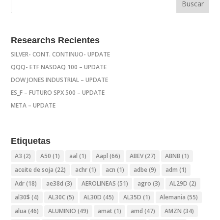
Researchs Recientes
SILVER- CONT. CONTINUO- UPDATE
QQQ- ETF NASDAQ 100 – UPDATE
DOW JONES INDUSTRIAL – UPDATE
ES_F – FUTURO SPX 500 – UPDATE
META – UPDATE
Etiquetas
A3
(2)
A50
(1)
aal
(1)
Aapl
(66)
ABEV
(27)
ABNB
(1)
aceite de soja
(22)
achr
(1)
acn
(1)
adbe
(9)
adm
(1)
Adr
(18)
ae38d
(3)
AEROLINEAS
(51)
agro
(3)
AL29D
(2)
al30$
(4)
AL30C
(5)
AL30D
(45)
AL35D
(1)
Alemania
(55)
alua
(46)
ALUMINIO
(49)
amat
(1)
amd
(47)
AMZN
(34)