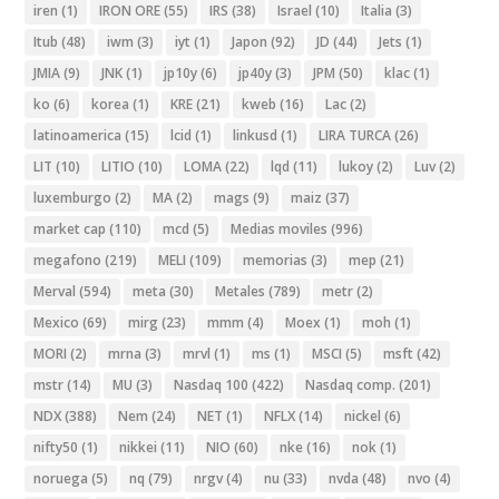
iren
(1)
IRON ORE
(55)
IRS
(38)
Israel
(10)
Italia
(3)
Itub
(48)
iwm
(3)
iyt
(1)
Japon
(92)
JD
(44)
Jets
(1)
JMIA
(9)
JNK
(1)
jp10y
(6)
jp40y
(3)
JPM
(50)
klac
(1)
ko
(6)
korea
(1)
KRE
(21)
kweb
(16)
Lac
(2)
latinoamerica
(15)
lcid
(1)
linkusd
(1)
LIRA TURCA
(26)
LIT
(10)
LITIO
(10)
LOMA
(22)
lqd
(11)
lukoy
(2)
Luv
(2)
luxemburgo
(2)
MA
(2)
mags
(9)
maiz
(37)
market cap
(110)
mcd
(5)
Medias moviles
(996)
megafono
(219)
MELI
(109)
memorias
(3)
mep
(21)
Merval
(594)
meta
(30)
Metales
(789)
metr
(2)
Mexico
(69)
mirg
(23)
mmm
(4)
Moex
(1)
moh
(1)
MORI
(2)
mrna
(3)
mrvl
(1)
ms
(1)
MSCI
(5)
msft
(42)
mstr
(14)
MU
(3)
Nasdaq 100
(422)
Nasdaq comp.
(201)
NDX
(388)
Nem
(24)
NET
(1)
NFLX
(14)
nickel
(6)
nifty50
(1)
nikkei
(11)
NIO
(60)
nke
(16)
nok
(1)
noruega
(5)
nq
(79)
nrgv
(4)
nu
(33)
nvda
(48)
nvo
(4)