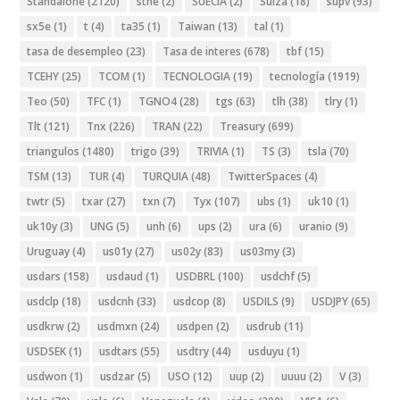
Standalone
(2120)
stne
(2)
SUECIA
(2)
Suiza
(18)
supv
(93)
sx5e
(1)
t
(4)
ta35
(1)
Taiwan
(13)
tal
(1)
tasa de desempleo
(23)
Tasa de interes
(678)
tbf
(15)
TCEHY
(25)
TCOM
(1)
TECNOLOGIA
(19)
tecnología
(1919)
Teo
(50)
TFC
(1)
TGNO4
(28)
tgs
(63)
tlh
(38)
tlry
(1)
Tlt
(121)
Tnx
(226)
TRAN
(22)
Treasury
(699)
triangulos
(1480)
trigo
(39)
TRIVIA
(1)
TS
(3)
tsla
(70)
TSM
(13)
TUR
(4)
TURQUIA
(48)
TwitterSpaces
(4)
twtr
(5)
txar
(27)
txn
(7)
Tyx
(107)
ubs
(1)
uk10
(1)
uk10y
(3)
UNG
(5)
unh
(6)
ups
(2)
ura
(6)
uranio
(9)
Uruguay
(4)
us01y
(27)
us02y
(83)
us03my
(3)
usdars
(158)
usdaud
(1)
USDBRL
(100)
usdchf
(5)
usdclp
(18)
usdcnh
(33)
usdcop
(8)
USDILS
(9)
USDJPY
(65)
usdkrw
(2)
usdmxn
(24)
usdpen
(2)
usdrub
(11)
USDSEK
(1)
usdtars
(55)
usdtry
(44)
usduyu
(1)
usdwon
(1)
usdzar
(5)
USO
(12)
uup
(2)
uuuu
(2)
V
(3)