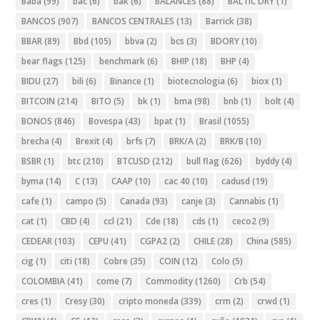
Baba
(99)
bac
(6)
bak
(6)
BALANCES
(88)
BALTIC DRY
(1)
BANCOS
(907)
BANCOS CENTRALES
(13)
Barrick
(38)
BBAR
(89)
Bbd
(105)
bbva
(2)
bcs
(3)
BDORY
(10)
bear flags
(125)
benchmark
(6)
BHIP
(18)
BHP
(4)
BIDU
(27)
bili
(6)
Binance
(1)
biotecnologia
(6)
biox
(1)
BITCOIN
(214)
BITO
(5)
bk
(1)
bma
(98)
bnb
(1)
bolt
(4)
BONOS
(846)
Bovespa
(43)
bpat
(1)
Brasil
(1055)
brecha
(4)
Brexit
(4)
brfs
(7)
BRK/A
(2)
BRK/B
(10)
BSBR
(1)
btc
(210)
BTCUSD
(212)
bull flag
(626)
byddy
(4)
byma
(14)
C
(13)
CAAP
(10)
cac 40
(10)
cadusd
(19)
cafe
(1)
campo
(5)
Canada
(93)
canje
(3)
Cannabis
(1)
cat
(1)
CBD
(4)
ccl
(21)
Cde
(18)
cds
(1)
ceco2
(9)
CEDEAR
(103)
CEPU
(41)
CGPA2
(2)
CHILE
(28)
China
(585)
cig
(1)
citi
(18)
Cobre
(35)
COIN
(12)
Colo
(5)
COLOMBIA
(41)
come
(7)
Commodity
(1260)
Crb
(54)
cres
(1)
Cresy
(30)
cripto moneda
(339)
crm
(2)
crwd
(1)