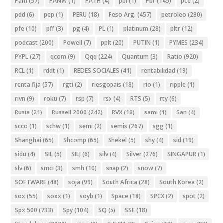
Pam
(57)
PANW
(1)
PATH
(4)
pbi
(1)
Pbr
(145)
pce
(2)
pdd
(6)
pep
(1)
PERU
(18)
Peso Arg.
(457)
petroleo
(280)
pfe
(10)
pff
(3)
pg
(4)
PL
(1)
platinum
(28)
pltr
(12)
podcast
(200)
Powell
(7)
pplt
(20)
PUTIN
(1)
PYMES
(234)
PYPL
(27)
qcom
(9)
Qqq
(224)
Quantum
(3)
Ratio
(920)
RCL
(1)
rddt
(1)
REDES SOCIALES
(41)
rentabilidad
(19)
renta fija
(57)
rgti
(2)
riesgopais
(18)
rio
(1)
ripple
(1)
rivn
(9)
roku
(7)
rsp
(7)
rsx
(4)
RTS
(5)
rty
(6)
Rusia
(21)
Russell 2000
(242)
RVX
(18)
sami
(1)
San
(4)
scco
(1)
schw
(1)
semi
(2)
semis
(267)
sgg
(1)
Shanghai
(65)
Shcomp
(65)
Shekel
(5)
shy
(4)
sid
(19)
sidu
(4)
SIL
(5)
SILJ
(6)
silv
(4)
Silver
(276)
SINGAPUR
(1)
slv
(6)
smci
(3)
smh
(10)
snap
(2)
snow
(7)
SOFTWARE
(48)
soja
(99)
South Africa
(28)
South Korea
(2)
sox
(55)
soxx
(1)
soyb
(1)
Space
(18)
SPCX
(2)
spot
(2)
Spx 500
(733)
Spy
(104)
SQ
(5)
SSE
(18)