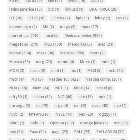
ko
(6)
korea
(1)
KRE
(21)
kweb
(16)
Lac
(2)
latinoamerica
(15)
lcid
(1)
linkusd
(1)
LIRA TURCA
(26)
LIT
(10)
LITIO
(10)
LOMA
(22)
lqd
(11)
lukoy
(2)
Luv
(2)
luxemburgo
(2)
MA
(2)
mags
(9)
maiz
(37)
market cap
(110)
mcd
(5)
Medias moviles
(996)
megafono
(219)
MELI
(109)
memorias
(3)
mep
(21)
Merval
(594)
meta
(30)
Metales
(789)
metr
(2)
Mexico
(69)
mirg
(23)
mmm
(4)
Moex
(1)
moh
(1)
MORI
(2)
mrna
(3)
mrvl
(1)
ms
(1)
MSCI
(5)
msft
(42)
mstr
(14)
MU
(3)
Nasdaq 100
(422)
Nasdaq comp.
(201)
NDX
(388)
Nem
(24)
NET
(1)
NFLX
(14)
nickel
(6)
nifty50
(1)
nikkei
(11)
NIO
(60)
nke
(16)
nok
(1)
noruega
(5)
nq
(79)
nrgv
(4)
nu
(33)
nvda
(48)
nvo
(4)
nycb
(2)
NYFANG
(6)
NYSE
(14)
oex
(29)
ogzpy
(1)
oibr3
(2)
oklo
(1)
Opinion
(202)
orange juice
(1)
orcl
(12)
oxy
(24)
Paas
(31)
pags
(23)
PALL
(25)
PALLADIUM
(32)