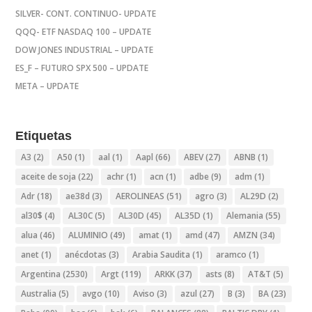
SILVER- CONT. CONTINUO- UPDATE
QQQ- ETF NASDAQ 100 – UPDATE
DOW JONES INDUSTRIAL – UPDATE
ES_F – FUTURO SPX 500 – UPDATE
META – UPDATE
Etiquetas
A3
(2)
A50
(1)
aal
(1)
Aapl
(66)
ABEV
(27)
ABNB
(1)
aceite de soja
(22)
achr
(1)
acn
(1)
adbe
(9)
adm
(1)
Adr
(18)
ae38d
(3)
AEROLINEAS
(51)
agro
(3)
AL29D
(2)
al30$
(4)
AL30C
(5)
AL30D
(45)
AL35D
(1)
Alemania
(55)
alua
(46)
ALUMINIO
(49)
amat
(1)
amd
(47)
AMZN
(34)
anet
(1)
anécdotas
(3)
Arabia Saudita
(1)
aramco
(1)
Argentina
(2530)
Argt
(119)
ARKK
(37)
asts
(8)
AT&T
(5)
Australia
(5)
avgo
(10)
Aviso
(3)
azul
(27)
B
(3)
BA
(23)