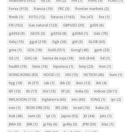
financiero
(932)
fly
(5)
fm
(2)
Fnv
(7)
Fomc
(9)
FORD
(1)
Forex
(913)
francia
(10)
FRC
(3)
frontier markets
(2)
ftmib
(1)
FUTU
(12)
futuros
(1165)
fvx
(47)
fxe
(1)
FXI
(102)
Gas natural
(123)
GBPUSD
(39)
gd30
(6)
gd30d
(9)
GD35
(3)
gd35d
(8)
gd38d
(1)
Gdx
(70)
Gdxj
(15)
ggal
(218)
Ggb
(26)
gld
(3)
GLOB
(63)
gme
(1)
GOL
(18)
Gold
(551)
Googl
(40)
gprk
(23)
GS
(1)
GXG
(4)
harina de soja
(18)
Hch
(844)
hd
(1)
health
(19)
hims
(16)
hipoteca
(1)
hmy
(23)
Hon
(1)
HONG KONG
(83)
HOOD
(1)
HSI
(15)
HSTECH
(46)
hum
(1)
hyg
(18)
IA
(57)
iab
(1)
ibb
(3)
ibex
(12)
ibit
(4)
IEF
(13)
IEI
(17)
IGV
(13)
ilf
(3)
India
(5)
Indices
(3611)
INFLACION
(113)
Inglaterra
(60)
intc
(60)
IONQ
(1)
ipc
(2)
iren
(1)
IRON ORE
(55)
IRS
(38)
Israel
(10)
Italia
(3)
Itub
(48)
iwm
(3)
iyt
(1)
Japon
(92)
JD
(44)
Jets
(1)
JMIA
(9)
JNK
(1)
jp10y
(6)
jp40y
(3)
JPM
(50)
klac
(1)