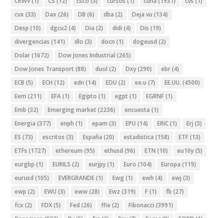
CRWV
(1)
CS
(12)
csco
(3)
cursos
(1)
cuña
(1931)
cvs
(1)
cvx
(33)
Dax
(26)
DB
(6)
dba
(2)
Deja vu
(134)
Desp
(10)
dgcu2
(4)
Dia
(2)
didi
(4)
Dis
(19)
divergencias
(141)
dlo
(3)
docn
(1)
dogeusd
(2)
Dolar
(1672)
Dow Jones Industrial
(265)
Dow Jones Transport
(88)
duol
(2)
Dxy
(290)
ebr
(4)
ECB
(5)
ECH
(12)
edn
(14)
EDU
(2)
ee.u
(7)
EE.UU.
(4500)
Eem
(211)
EFA
(1)
Egipto
(1)
egpt
(1)
EGRNF
(1)
Emb
(32)
Emerging market
(2236)
encuesta
(1)
Energia
(377)
enph
(1)
epam
(3)
EPU
(14)
ERIC
(1)
Erj
(3)
ES
(73)
escritos
(3)
España
(20)
estadistica
(158)
ETF
(13)
ETFs
(1727)
ethereum
(95)
ethusd
(96)
ETN
(10)
eu10y
(5)
eurgbp
(1)
EURILS
(2)
eurjpy
(1)
Euro
(104)
Europa
(119)
eurusd
(105)
EVERGRANDE
(1)
Ewg
(1)
ewh
(4)
ewj
(3)
ewp
(2)
EWU
(3)
eww
(28)
Ewz
(319)
F
(1)
fb
(27)
fcx
(2)
FDX
(5)
Fed
(26)
ffie
(2)
Fibonacci
(3991)