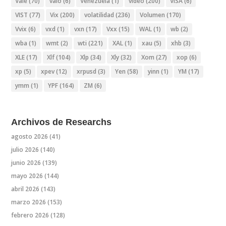
Vale
(70)
valo
(6)
Venezuela
(1)
video
(200)
VISA
(6)
VIST
(77)
Vix
(200)
volatilidad
(236)
Volumen
(170)
Vvix
(6)
vxd
(1)
vxn
(17)
Vxx
(15)
WAL
(1)
wb
(2)
wba
(1)
wmt
(2)
wti
(221)
XAL
(1)
xau
(5)
xhb
(3)
XLE
(17)
Xlf
(104)
Xlp
(34)
Xly
(32)
Xom
(27)
xop
(6)
xp
(5)
xpev
(12)
xrpusd
(3)
Yen
(58)
yinn
(1)
YM
(17)
ymm
(1)
YPF
(164)
ZM
(6)
Archivos de Researchs
agosto 2026
(41)
julio 2026
(140)
junio 2026
(139)
mayo 2026
(144)
abril 2026
(143)
marzo 2026
(153)
febrero 2026
(128)