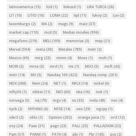
latinoamerica
(15)
lcid
(1)
linkusd
(1)
LIRA TURCA
(26)
LIT
(10)
LITIO
(10)
LOMA
(22)
lqd
(11)
lukoy
(2)
Luv
(2)
luxemburgo
(2)
MA
(2)
mags
(9)
maiz
(37)
market cap
(110)
mcd
(5)
Medias moviles
(996)
megafono
(219)
MELI
(109)
memorias
(3)
mep
(21)
Merval
(594)
meta
(30)
Metales
(789)
metr
(2)
Mexico
(69)
mirg
(23)
mmm
(4)
Moex
(1)
moh
(1)
MORI
(2)
mrna
(3)
mrvl
(1)
ms
(1)
MSCI
(5)
msft
(42)
mstr
(14)
MU
(3)
Nasdaq 100
(422)
Nasdaq comp.
(201)
NDX
(388)
Nem
(24)
NET
(1)
NFLX
(14)
nickel
(6)
nifty50
(1)
nikkei
(11)
NIO
(60)
nke
(16)
nok
(1)
noruega
(5)
nq
(79)
nrgv
(4)
nu
(33)
nvda
(48)
nvo
(4)
nycb
(2)
NYFANG
(6)
NYSE
(14)
oex
(29)
ogzpy
(1)
oibr3
(2)
oklo
(1)
Opinion
(202)
orange juice
(1)
orcl
(12)
oxy
(24)
Paas
(31)
pags
(23)
PALL
(25)
PALLADIUM
(32)
Pam
(57)
PANW
(1)
PATH
(4)
pbi
(1)
Pbr
(145)
pce
(2)