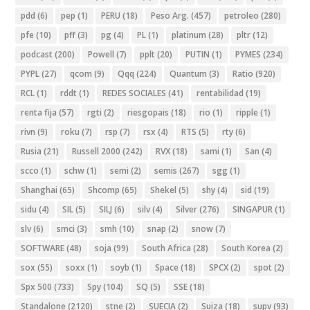
pdd
(6)
pep
(1)
PERU
(18)
Peso Arg.
(457)
petroleo
(280)
pfe
(10)
pff
(3)
pg
(4)
PL
(1)
platinum
(28)
pltr
(12)
podcast
(200)
Powell
(7)
pplt
(20)
PUTIN
(1)
PYMES
(234)
PYPL
(27)
qcom
(9)
Qqq
(224)
Quantum
(3)
Ratio
(920)
RCL
(1)
rddt
(1)
REDES SOCIALES
(41)
rentabilidad
(19)
renta fija
(57)
rgti
(2)
riesgopais
(18)
rio
(1)
ripple
(1)
rivn
(9)
roku
(7)
rsp
(7)
rsx
(4)
RTS
(5)
rty
(6)
Rusia
(21)
Russell 2000
(242)
RVX
(18)
sami
(1)
San
(4)
scco
(1)
schw
(1)
semi
(2)
semis
(267)
sgg
(1)
Shanghai
(65)
Shcomp
(65)
Shekel
(5)
shy
(4)
sid
(19)
sidu
(4)
SIL
(5)
SILJ
(6)
silv
(4)
Silver
(276)
SINGAPUR
(1)
slv
(6)
smci
(3)
smh
(10)
snap
(2)
snow
(7)
SOFTWARE
(48)
soja
(99)
South Africa
(28)
South Korea
(2)
sox
(55)
soxx
(1)
soyb
(1)
Space
(18)
SPCX
(2)
spot
(2)
Spx 500
(733)
Spy
(104)
SQ
(5)
SSE
(18)
Standalone
(2120)
stne
(2)
SUECIA
(2)
Suiza
(18)
supv
(93)