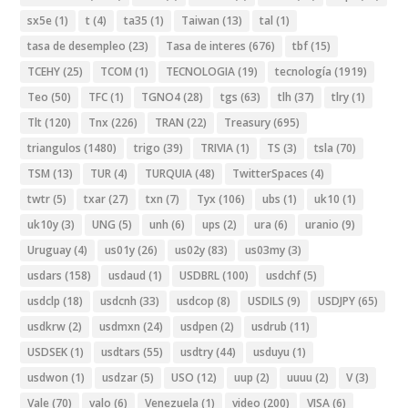
sx5e
(1)
t
(4)
ta35
(1)
Taiwan
(13)
tal
(1)
tasa de desempleo
(23)
Tasa de interes
(676)
tbf
(15)
TCEHY
(25)
TCOM
(1)
TECNOLOGIA
(19)
tecnología
(1919)
Teo
(50)
TFC
(1)
TGNO4
(28)
tgs
(63)
tlh
(37)
tlry
(1)
Tlt
(120)
Tnx
(226)
TRAN
(22)
Treasury
(695)
triangulos
(1480)
trigo
(39)
TRIVIA
(1)
TS
(3)
tsla
(70)
TSM
(13)
TUR
(4)
TURQUIA
(48)
TwitterSpaces
(4)
twtr
(5)
txar
(27)
txn
(7)
Tyx
(106)
ubs
(1)
uk10
(1)
uk10y
(3)
UNG
(5)
unh
(6)
ups
(2)
ura
(6)
uranio
(9)
Uruguay
(4)
us01y
(26)
us02y
(83)
us03my
(3)
usdars
(158)
usdaud
(1)
USDBRL
(100)
usdchf
(5)
usdclp
(18)
usdcnh
(33)
usdcop
(8)
USDILS
(9)
USDJPY
(65)
usdkrw
(2)
usdmxn
(24)
usdpen
(2)
usdrub
(11)
USDSEK
(1)
usdtars
(55)
usdtry
(44)
usduyu
(1)
usdwon
(1)
usdzar
(5)
USO
(12)
uup
(2)
uuuu
(2)
V
(3)
Vale
(70)
valo
(6)
Venezuela
(1)
video
(200)
VISA
(6)