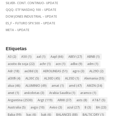
SILVER- CONT. CONTINUO- UPDATE
QQQ- ETF NASDAQ 100 – UPDATE
DOW JONES INDUSTRIAL – UPDATE
ES_F – FUTURO SPX 500 – UPDATE
META – UPDATE
Etiquetas
A3
(2)
A50
(1)
aal
(1)
Aapl
(66)
ABEV
(27)
ABNB
(1)
aceite de soja
(22)
achr
(1)
acn
(1)
adbe
(9)
adm
(1)
Adr
(18)
ae38d
(3)
AEROLINEAS
(51)
agro
(3)
AL29D
(2)
al30$
(4)
AL30C
(5)
AL30D
(45)
AL35D
(1)
Alemania
(55)
alua
(46)
ALUMINIO
(49)
amat
(1)
amd
(47)
AMZN
(34)
anet
(1)
anécdotas
(3)
Arabia Saudita
(1)
aramco
(1)
Argentina
(2530)
Argt
(119)
ARKK
(37)
asts
(8)
AT&T
(5)
Australia
(5)
avgo
(10)
Aviso
(3)
azul
(27)
B
(3)
BA
(23)
Baba
(99)
bac
(6)
bak
(6)
BALANCES
(88)
BALTIC DRY
(1)