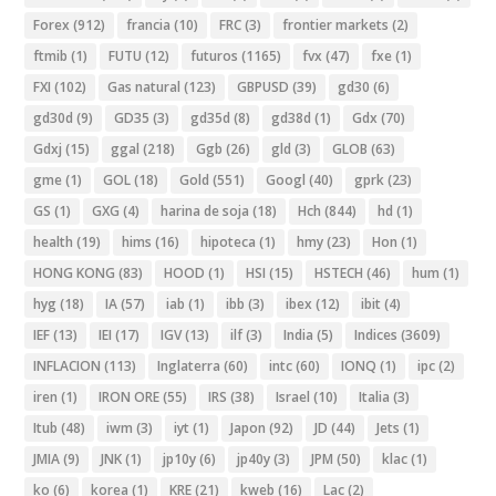
Forex
(912)
francia
(10)
FRC
(3)
frontier markets
(2)
ftmib
(1)
FUTU
(12)
futuros
(1165)
fvx
(47)
fxe
(1)
FXI
(102)
Gas natural
(123)
GBPUSD
(39)
gd30
(6)
gd30d
(9)
GD35
(3)
gd35d
(8)
gd38d
(1)
Gdx
(70)
Gdxj
(15)
ggal
(218)
Ggb
(26)
gld
(3)
GLOB
(63)
gme
(1)
GOL
(18)
Gold
(551)
Googl
(40)
gprk
(23)
GS
(1)
GXG
(4)
harina de soja
(18)
Hch
(844)
hd
(1)
health
(19)
hims
(16)
hipoteca
(1)
hmy
(23)
Hon
(1)
HONG KONG
(83)
HOOD
(1)
HSI
(15)
HSTECH
(46)
hum
(1)
hyg
(18)
IA
(57)
iab
(1)
ibb
(3)
ibex
(12)
ibit
(4)
IEF
(13)
IEI
(17)
IGV
(13)
ilf
(3)
India
(5)
Indices
(3609)
INFLACION
(113)
Inglaterra
(60)
intc
(60)
IONQ
(1)
ipc
(2)
iren
(1)
IRON ORE
(55)
IRS
(38)
Israel
(10)
Italia
(3)
Itub
(48)
iwm
(3)
iyt
(1)
Japon
(92)
JD
(44)
Jets
(1)
JMIA
(9)
JNK
(1)
jp10y
(6)
jp40y
(3)
JPM
(50)
klac
(1)
ko
(6)
korea
(1)
KRE
(21)
kweb
(16)
Lac
(2)