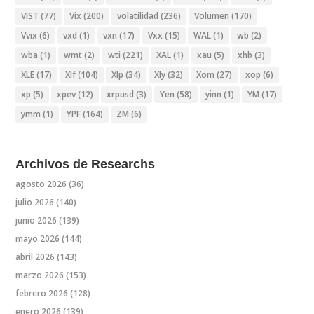
VIST
(77)
Vix
(200)
volatilidad
(236)
Volumen
(170)
Vvix
(6)
vxd
(1)
vxn
(17)
Vxx
(15)
WAL
(1)
wb
(2)
wba
(1)
wmt
(2)
wti
(221)
XAL
(1)
xau
(5)
xhb
(3)
XLE
(17)
Xlf
(104)
Xlp
(34)
Xly
(32)
Xom
(27)
xop
(6)
xp
(5)
xpev
(12)
xrpusd
(3)
Yen
(58)
yinn
(1)
YM
(17)
ymm
(1)
YPF
(164)
ZM
(6)
Archivos de Researchs
agosto 2026
(36)
julio 2026
(140)
junio 2026
(139)
mayo 2026
(144)
abril 2026
(143)
marzo 2026
(153)
febrero 2026
(128)
enero 2026
(139)