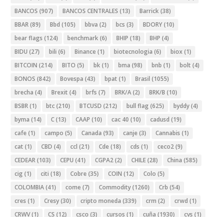
BANCOS
(907)
BANCOS CENTRALES
(13)
Barrick
(38)
BBAR
(89)
Bbd
(105)
bbva
(2)
bcs
(3)
BDORY
(10)
bear flags
(124)
benchmark
(6)
BHIP
(18)
BHP
(4)
BIDU
(27)
bili
(6)
Binance
(1)
biotecnologia
(6)
biox
(1)
BITCOIN
(214)
BITO
(5)
bk
(1)
bma
(98)
bnb
(1)
bolt
(4)
BONOS
(842)
Bovespa
(43)
bpat
(1)
Brasil
(1055)
brecha
(4)
Brexit
(4)
brfs
(7)
BRK/A
(2)
BRK/B
(10)
BSBR
(1)
btc
(210)
BTCUSD
(212)
bull flag
(625)
byddy
(4)
byma
(14)
C
(13)
CAAP
(10)
cac 40
(10)
cadusd
(19)
cafe
(1)
campo
(5)
Canada
(93)
canje
(3)
Cannabis
(1)
cat
(1)
CBD
(4)
ccl
(21)
Cde
(18)
cds
(1)
ceco2
(9)
CEDEAR
(103)
CEPU
(41)
CGPA2
(2)
CHILE
(28)
China
(585)
cig
(1)
citi
(18)
Cobre
(35)
COIN
(12)
Colo
(5)
COLOMBIA
(41)
come
(7)
Commodity
(1260)
Crb
(54)
cres
(1)
Cresy
(30)
cripto moneda
(339)
crm
(2)
crwd
(1)
CRWV
(1)
CS
(12)
csco
(3)
cursos
(1)
cuña
(1930)
cvs
(1)