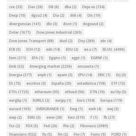
cvx
(33)
Dax
(26)
DB
(6)
dba
(2)
Deja vu
(134)
Desp
(10)
dgcu2
(4)
Dia
(2)
didi
(4)
Dis
(19)
divergencias
(141)
dlo
(3)
docn
(1)
dogeusd
(2)
Dolar
(1671)
Dow Jones Industrial
(265)
Dow Jones Transport
(88)
duol
(2)
Dxy
(289)
ebr
(4)
ECB
(5)
ECH
(12)
edn
(14)
EDU
(2)
ee.u
(7)
EE.UU.
(4496)
Eem
(211)
EFA
(1)
Egipto
(1)
egpt
(1)
EGRNF
(1)
Emb
(32)
Emerging market
(2236)
encuesta
(1)
Energia
(377)
enph
(1)
epam
(3)
EPU
(14)
ERIC
(1)
Erj
(3)
ES
(73)
escritos
(3)
España
(20)
estadistica
(158)
ETF
(13)
ETFs
(1725)
ethereum
(95)
ethusd
(96)
ETN
(10)
eu10y
(5)
eurgbp
(1)
EURILS
(2)
eurjpy
(1)
Euro
(104)
Europa
(119)
eurusd
(105)
EVERGRANDE
(1)
Ewg
(1)
ewh
(4)
ewj
(3)
ewp
(2)
EWU
(3)
eww
(28)
Ewz
(319)
F
(1)
fb
(27)
fcx
(2)
FDX
(5)
Fed
(26)
ffie
(2)
Fibonacci
(3989)
financiero
(932)
fly
(5)
fm
(2)
Fnv
(7)
Fomc
(9)
FORD
(1)