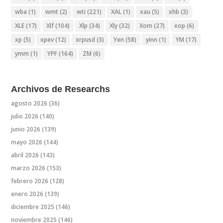
wba
(1)
wmt
(2)
wti
(221)
XAL
(1)
xau
(5)
xhb
(3)
XLE
(17)
Xlf
(104)
Xlp
(34)
Xly
(32)
Xom
(27)
xop
(6)
xp
(5)
xpev
(12)
xrpusd
(3)
Yen
(58)
yinn
(1)
YM
(17)
ymm
(1)
YPF
(164)
ZM
(6)
Archivos de Researchs
agosto 2026
(36)
julio 2026
(140)
junio 2026
(139)
mayo 2026
(144)
abril 2026
(143)
marzo 2026
(153)
febrero 2026
(128)
enero 2026
(139)
diciembre 2025
(146)
noviembre 2025
(146)