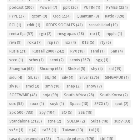
podcast
(200)
Powell
(7)
pplt
(20)
PUTIN
(1)
PYMES
(234)
PYPL
(27)
qcom
(9)
Qqq
(224)
Quantum
(3)
Ratio
(920)
RCL
(1)
rddt
(1)
REDES SOCIALES
(41)
rentabilidad
(19)
renta fija
(57)
rgti
(2)
riesgopais
(18)
rio
(1)
ripple
(1)
rivn
(9)
roku
(7)
rsp
(7)
rsx
(4)
RTS
(5)
rty
(6)
Rusia
(21)
Russell 2000
(242)
RVX
(18)
sami
(1)
San
(4)
scco
(1)
schw
(1)
semi
(2)
semis
(267)
sgg
(1)
Shanghai
(65)
Shcomp
(65)
Shekel
(5)
shy
(4)
sid
(19)
sidu
(4)
SIL
(5)
SILJ
(6)
silv
(4)
Silver
(276)
SINGAPUR
(1)
slv
(6)
smci
(3)
smh
(10)
snap
(2)
snow
(7)
SOFTWARE
(48)
soja
(99)
South Africa
(28)
South Korea
(2)
sox
(55)
soxx
(1)
soyb
(1)
Space
(18)
SPCX
(2)
spot
(2)
Spx 500
(733)
Spy
(104)
SQ
(5)
SSE
(18)
Standalone
(2120)
stne
(2)
SUECIA
(2)
Suiza
(18)
supv
(93)
sx5e
(1)
t
(4)
ta35
(1)
Taiwan
(13)
tal
(1)
tasa de desempleo
(23)
Tasa de interes
(676)
tbf
(15)