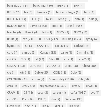
bear flags
(124)
benchmark
(6)
BHIP
(18)
BHP
(4)
BIDU
(27)
bili
(6)
Binance
(1)
biotecnologia
(6)
biox
(1)
BITCOIN
(214)
BITO
(5)
bk
(1)
bma
(98)
bnb
(1)
bolt
(4)
BONOS
(842)
Bovespa
(43)
bpat
(1)
Brasil
(1055)
brecha
(4)
Brexit
(4)
brfs
(7)
BRK/A
(2)
BRK/B
(10)
BSBR
(1)
btc
(210)
BTCUSD
(212)
bull flag
(625)
byddy
(4)
byma
(14)
C
(13)
CAAP
(10)
cac 40
(10)
cadusd
(19)
cafe
(1)
campo
(5)
Canada
(93)
canje
(3)
Cannabis
(1)
cat
(1)
CBD
(4)
ccl
(21)
Cde
(18)
cds
(1)
ceco2
(9)
CEDEAR
(103)
CEPU
(41)
CGPA2
(2)
CHILE
(28)
China
(585)
cig
(1)
citi
(18)
Cobre
(35)
COIN
(12)
Colo
(5)
COLOMBIA
(41)
come
(7)
Commodity
(1260)
Crb
(54)
cres
(1)
Cresy
(30)
cripto moneda
(339)
crm
(2)
crwd
(1)
CRWV
(1)
CS
(12)
csco
(3)
cursos
(1)
cuña
(1930)
cvs
(1)
cvx
(33)
Dax
(26)
DB
(6)
dba
(2)
Deja vu
(134)
Desp
(10)
dgcu2
(4)
Dia
(2)
didi
(4)
Dis
(19)