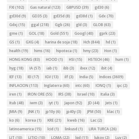
FXI
(102)
Gas natural
(123)
GBPUSD
(39)
gd30
(6)
gd30d
(9)
GD35
(3)
gd35d
(8)
gd38d
(1)
Gdx
(70)
Gdxj
(15)
ggal
(218)
Ggb
(26)
gld
(3)
GLOB
(63)
gme
(1)
GOL
(18)
Gold
(551)
Googl
(40)
gprk
(23)
GS
(1)
GXG
(4)
harina de soja
(18)
Hch
(844)
hd
(1)
health
(19)
hims
(16)
hipoteca
(1)
hmy
(23)
Hon
(1)
HONG KONG
(83)
HOOD
(1)
HSI
(15)
HSTECH
(46)
hum
(1)
hyg
(18)
IA
(57)
iab
(1)
ibb
(3)
ibex
(12)
ibit
(4)
IEF
(13)
IEI
(17)
IGV
(13)
ilf
(3)
India
(5)
Indices
(3609)
INFLACION
(113)
Inglaterra
(60)
intc
(60)
IONQ
(1)
ipc
(2)
iren
(1)
IRON ORE
(55)
IRS
(38)
Israel
(10)
Italia
(3)
Itub
(48)
iwm
(3)
iyt
(1)
Japon
(92)
JD
(44)
Jets
(1)
JMIA
(9)
JNK
(1)
jp10y
(6)
jp40y
(3)
JPM
(50)
klac
(1)
ko
(6)
korea
(1)
KRE
(21)
kweb
(16)
Lac
(2)
latinoamerica
(15)
lcid
(1)
linkusd
(1)
LIRA TURCA
(26)
LIT
(10)
LITIO
(10)
LOMA
(22)
lqd
(11)
lukoy
(2)
Luv
(2)