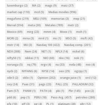
luxemburgo
(2)
MA
(2)
mags
(9)
maiz
(37)
market cap
(110)
mcd
(5)
Medias moviles
(996)
megafono
(219)
MELI
(109)
memorias
(3)
mep
(21)
Merval
(594)
meta
(30)
Metales
(789)
metr
(2)
Mexico
(69)
mirg
(23)
mmm
(4)
Moex
(1)
moh
(1)
MORI
(2)
mrna
(3)
mrvl
(1)
ms
(1)
MSCI
(5)
msft
(42)
mstr
(14)
MU
(3)
Nasdaq 100
(422)
Nasdaq comp.
(201)
NDX
(388)
Nem
(24)
NET
(1)
NFLX
(14)
nickel
(6)
nifty50
(1)
nikkei
(11)
NIO
(60)
nke
(16)
nok
(1)
noruega
(5)
nq
(79)
nrgv
(4)
nu
(33)
nvda
(48)
nvo
(4)
nycb
(2)
NYFANG
(6)
NYSE
(14)
oex
(29)
ogzpy
(1)
oibr3
(2)
oklo
(1)
Opinion
(202)
orange juice
(1)
orcl
(12)
oxy
(24)
Paas
(31)
pags
(23)
PALL
(25)
PALLADIUM
(32)
Pam
(57)
PANW
(1)
PATH
(4)
pbi
(1)
Pbr
(145)
pce
(2)
pdd
(6)
pep
(1)
PERU
(18)
Peso Arg.
(457)
petroleo
(280)
pfe
(10)
pff
(3)
pg
(4)
PL
(1)
platinum
(28)
pltr
(12)