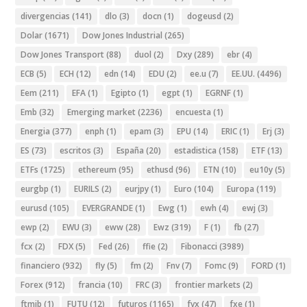
divergencias
(141)
dlo
(3)
docn
(1)
dogeusd
(2)
Dolar
(1671)
Dow Jones Industrial
(265)
Dow Jones Transport
(88)
duol
(2)
Dxy
(289)
ebr
(4)
ECB
(5)
ECH
(12)
edn
(14)
EDU
(2)
ee.u
(7)
EE.UU.
(4496)
Eem
(211)
EFA
(1)
Egipto
(1)
egpt
(1)
EGRNF
(1)
Emb
(32)
Emerging market
(2236)
encuesta
(1)
Energia
(377)
enph
(1)
epam
(3)
EPU
(14)
ERIC
(1)
Erj
(3)
ES
(73)
escritos
(3)
España
(20)
estadistica
(158)
ETF
(13)
ETFs
(1725)
ethereum
(95)
ethusd
(96)
ETN
(10)
eu10y
(5)
eurgbp
(1)
EURILS
(2)
eurjpy
(1)
Euro
(104)
Europa
(119)
eurusd
(105)
EVERGRANDE
(1)
Ewg
(1)
ewh
(4)
ewj
(3)
ewp
(2)
EWU
(3)
eww
(28)
Ewz
(319)
F
(1)
fb
(27)
fcx
(2)
FDX
(5)
Fed
(26)
ffie
(2)
Fibonacci
(3989)
financiero
(932)
fly
(5)
fm
(2)
Fnv
(7)
Fomc
(9)
FORD
(1)
Forex
(912)
francia
(10)
FRC
(3)
frontier markets
(2)
ftmib
(1)
FUTU
(12)
futuros
(1165)
fvx
(47)
fxe
(1)