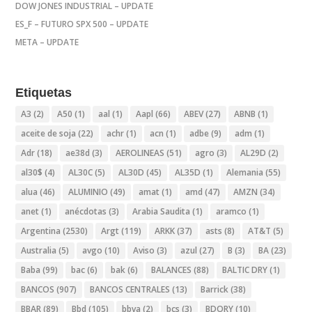
DOW JONES INDUSTRIAL – UPDATE
ES_F – FUTURO SPX 500 – UPDATE
META – UPDATE
Etiquetas
A3
(2)
A50
(1)
aal
(1)
Aapl
(66)
ABEV
(27)
ABNB
(1)
aceite de soja
(22)
achr
(1)
acn
(1)
adbe
(9)
adm
(1)
Adr
(18)
ae38d
(3)
AEROLINEAS
(51)
agro
(3)
AL29D
(2)
al30$
(4)
AL30C
(5)
AL30D
(45)
AL35D
(1)
Alemania
(55)
alua
(46)
ALUMINIO
(49)
amat
(1)
amd
(47)
AMZN
(34)
anet
(1)
anécdotas
(3)
Arabia Saudita
(1)
aramco
(1)
Argentina
(2530)
Argt
(119)
ARKK
(37)
asts
(8)
AT&T
(5)
Australia
(5)
avgo
(10)
Aviso
(3)
azul
(27)
B
(3)
BA
(23)
Baba
(99)
bac
(6)
bak
(6)
BALANCES
(88)
BALTIC DRY
(1)
BANCOS
(907)
BANCOS CENTRALES
(13)
Barrick
(38)
BBAR
(89)
Bbd
(105)
bbva
(2)
bcs
(3)
BDORY
(10)