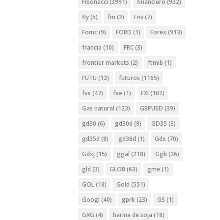
Fibonacci
(3991)
financiero
(932)
fly
(5)
fm
(2)
Fnv
(7)
Fomc
(9)
FORD
(1)
Forex
(913)
francia
(10)
FRC
(3)
frontier markets
(2)
ftmib
(1)
FUTU
(12)
futuros
(1165)
fvx
(47)
fxe
(1)
FXI
(102)
Gas natural
(123)
GBPUSD
(39)
gd30
(6)
gd30d
(9)
GD35
(3)
gd35d
(8)
gd38d
(1)
Gdx
(70)
Gdxj
(15)
ggal
(218)
Ggb
(26)
gld
(3)
GLOB
(63)
gme
(1)
GOL
(18)
Gold
(551)
Googl
(40)
gprk
(23)
GS
(1)
GXG
(4)
harina de soja
(18)