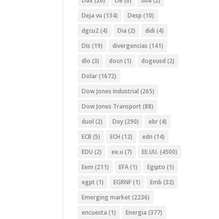
Dax
(26)
DB
(6)
dba
(2)
Deja vu
(134)
Desp
(10)
dgcu2
(4)
Dia
(2)
didi
(4)
Dis
(19)
divergencias
(141)
dlo
(3)
docn
(1)
dogeusd
(2)
Dolar
(1672)
Dow Jones Industrial
(265)
Dow Jones Transport
(88)
duol
(2)
Dxy
(290)
ebr
(4)
ECB
(5)
ECH
(12)
edn
(14)
EDU
(2)
ee.u
(7)
EE.UU.
(4500)
Eem
(211)
EFA
(1)
Egipto
(1)
egpt
(1)
EGRNF
(1)
Emb
(32)
Emerging market
(2236)
encuesta
(1)
Energia
(377)