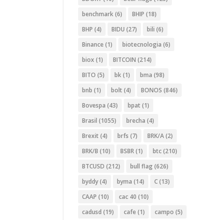
benchmark
(6)
BHIP
(18)
BHP
(4)
BIDU
(27)
bili
(6)
Binance
(1)
biotecnologia
(6)
biox
(1)
BITCOIN
(214)
BITO
(5)
bk
(1)
bma
(98)
bnb
(1)
bolt
(4)
BONOS
(846)
Bovespa
(43)
bpat
(1)
Brasil
(1055)
brecha
(4)
Brexit
(4)
brfs
(7)
BRK/A
(2)
BRK/B
(10)
BSBR
(1)
btc
(210)
BTCUSD
(212)
bull flag
(626)
byddy
(4)
byma
(14)
C
(13)
CAAP
(10)
cac 40
(10)
cadusd
(19)
cafe
(1)
campo
(5)