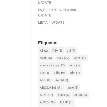
UPDATE
ES_F – FUTURO SPX 500 –
UPDATE
META – UPDATE
Etiquetas
A3
(2)
A50
(1)
aal
(1)
Aapl
(66)
ABEV
(27)
ABNB
(1)
aceite de soja
(22)
achr
(1)
acn
(1)
adbe
(9)
adm
(1)
Adr
(18)
ae38d
(3)
AEROLINEAS
(51)
agro
(3)
AL29D
(2)
al30$
(4)
AL30C
(5)
AL30D
(45)
AL35D
(1)