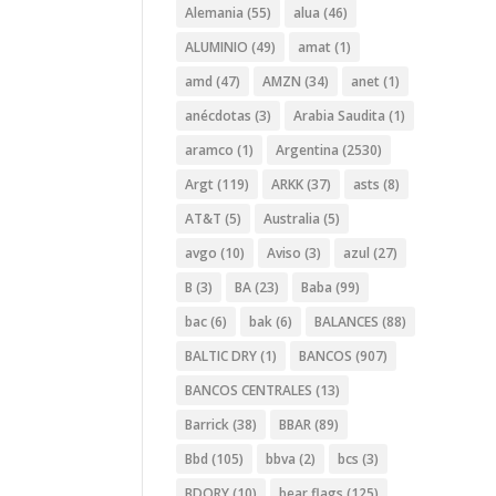
Alemania
(55)
alua
(46)
ALUMINIO
(49)
amat
(1)
amd
(47)
AMZN
(34)
anet
(1)
anécdotas
(3)
Arabia Saudita
(1)
aramco
(1)
Argentina
(2530)
Argt
(119)
ARKK
(37)
asts
(8)
AT&T
(5)
Australia
(5)
avgo
(10)
Aviso
(3)
azul
(27)
B
(3)
BA
(23)
Baba
(99)
bac
(6)
bak
(6)
BALANCES
(88)
BALTIC DRY
(1)
BANCOS
(907)
BANCOS CENTRALES
(13)
Barrick
(38)
BBAR
(89)
Bbd
(105)
bbva
(2)
bcs
(3)
BDORY
(10)
bear flags
(125)