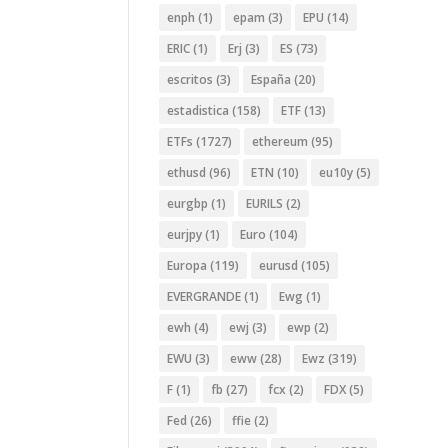
enph
(1)
epam
(3)
EPU
(14)
ERIC
(1)
Erj
(3)
ES
(73)
escritos
(3)
España
(20)
estadistica
(158)
ETF
(13)
ETFs
(1727)
ethereum
(95)
ethusd
(96)
ETN
(10)
eu10y
(5)
eurgbp
(1)
EURILS
(2)
eurjpy
(1)
Euro
(104)
Europa
(119)
eurusd
(105)
EVERGRANDE
(1)
Ewg
(1)
ewh
(4)
ewj
(3)
ewp
(2)
EWU
(3)
eww
(28)
Ewz
(319)
F
(1)
fb
(27)
fcx
(2)
FDX
(5)
Fed
(26)
ffie
(2)