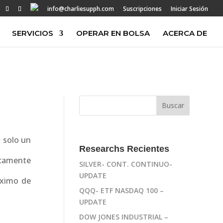
info@charliesupph.com
Suscripciones
Iniciar Sesión
SERVICIOS
OPERAR EN BOLSA
ACERCA DE
 solo un
Researchs Recientes
icamente
SILVER- CONT. CONTINUO-
UPDATE
áximo de
QQQ- ETF NASDAQ 100 –
UPDATE
DOW JONES INDUSTRIAL –