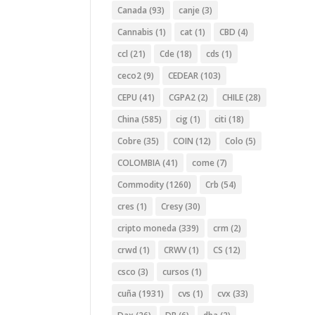
Canada
(93)
canje
(3)
Cannabis
(1)
cat
(1)
CBD
(4)
ccl
(21)
Cde
(18)
cds
(1)
ceco2
(9)
CEDEAR
(103)
CEPU
(41)
CGPA2
(2)
CHILE
(28)
China
(585)
cig
(1)
citi
(18)
Cobre
(35)
COIN
(12)
Colo
(5)
COLOMBIA
(41)
come
(7)
Commodity
(1260)
Crb
(54)
cres
(1)
Cresy
(30)
cripto moneda
(339)
crm
(2)
crwd
(1)
CRWV
(1)
CS
(12)
csco
(3)
cursos
(1)
cuña
(1931)
cvs
(1)
cvx
(33)