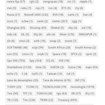
renta fija
(57)
rgti
(2)
riesgopais
(18)
rio
(1)
ripple
(1)
rivn
(9)
roku
(7)
rsp
(7)
rsx
(4)
RTS
(5)
rty
(6)
Rusia
(21)
Russell 2000
(242)
RVX
(18)
sami
(1)
San
(4)
scco
(1)
schw
(1)
semi
(2)
semis
(267)
sgg
(1)
Shanghai
(65)
Shcomp
(65)
Shekel
(5)
shy
(4)
sid
(19)
sidu
(4)
SIL
(5)
SILJ
(6)
silv
(4)
Silver
(276)
SINGAPUR
(1)
slv
(6)
smci
(3)
smh
(10)
snap
(2)
snow
(7)
SOFTWARE
(48)
soja
(99)
South Africa
(28)
South Korea
(2)
sox
(55)
soxx
(1)
soyb
(1)
Space
(18)
SPCX
(2)
spot
(2)
Spx 500
(733)
Spy
(104)
SQ
(5)
SSE
(18)
Standalone
(2120)
stne
(2)
SUECIA
(2)
Suiza
(18)
supv
(93)
sx5e
(1)
t
(4)
ta35
(1)
Taiwan
(13)
tal
(1)
tasa de desempleo
(23)
Tasa de interes
(676)
tbf
(15)
TCEHY
(25)
TCOM
(1)
TECNOLOGIA
(19)
tecnología
(1919)
Teo
(50)
TFC
(1)
TGNO4
(28)
tgs
(63)
tlh
(37)
tlry
(1)
Tlt
(120)
Tnx
(226)
TRAN
(22)
Treasury
(695)