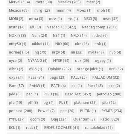
Merval
(594)
meta
(30)
Metales
(789)
metr
(2)
Mexico
(69)
mirg
(23)
mmm
(4)
Moex
(1)
moh
(1)
MORI
(2)
mrna
(3)
mrvl
(1)
ms
(1)
MSCI
(5)
msft
(42)
mstr
(14)
MU
(3)
Nasdaq 100
(422)
Nasdaq comp.
(201)
NDX
(388)
Nem
(24)
NET
(1)
NFLX
(14)
nickel
(6)
nifty50
(1)
nikkei
(11)
NIO
(60)
nke
(16)
nok
(1)
noruega
(5)
nq
(79)
nrgv
(4)
nu
(33)
nvda
(48)
nvo
(4)
nycb
(2)
NYFANG
(6)
NYSE
(14)
oex
(29)
ogzpy
(1)
oibr3
(2)
oklo
(1)
Opinion
(202)
orange juice
(1)
orcl
(12)
oxy
(24)
Paas
(31)
pags
(23)
PALL
(25)
PALLADIUM
(32)
Pam
(57)
PANW
(1)
PATH
(4)
pbi
(1)
Pbr
(145)
pce
(2)
pdd
(6)
pep
(1)
PERU
(18)
Peso Arg.
(457)
petroleo
(280)
pfe
(10)
pff
(3)
pg
(4)
PL
(1)
platinum
(28)
pltr
(12)
podcast
(200)
Powell
(7)
pplt
(20)
PUTIN
(1)
PYMES
(234)
PYPL
(27)
qcom
(9)
Qqq
(224)
Quantum
(3)
Ratio
(920)
RCL
(1)
rddt
(1)
REDES SOCIALES
(41)
rentabilidad
(19)