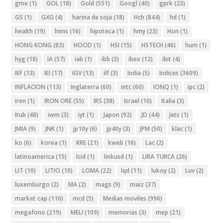
gme
(1)
GOL
(18)
Gold
(551)
Googl
(40)
gprk
(23)
GS
(1)
GXG
(4)
harina de soja
(18)
Hch
(844)
hd
(1)
health
(19)
hims
(16)
hipoteca
(1)
hmy
(23)
Hon
(1)
HONG KONG
(83)
HOOD
(1)
HSI
(15)
HSTECH
(46)
hum
(1)
hyg
(18)
IA
(57)
iab
(1)
ibb
(3)
ibex
(12)
ibit
(4)
IEF
(13)
IEI
(17)
IGV
(13)
ilf
(3)
India
(5)
Indices
(3609)
INFLACION
(113)
Inglaterra
(60)
intc
(60)
IONQ
(1)
ipc
(2)
iren
(1)
IRON ORE
(55)
IRS
(38)
Israel
(10)
Italia
(3)
Itub
(48)
iwm
(3)
iyt
(1)
Japon
(92)
JD
(44)
Jets
(1)
JMIA
(9)
JNK
(1)
jp10y
(6)
jp40y
(3)
JPM
(50)
klac
(1)
ko
(6)
korea
(1)
KRE
(21)
kweb
(16)
Lac
(2)
latinoamerica
(15)
lcid
(1)
linkusd
(1)
LIRA TURCA
(26)
LIT
(10)
LITIO
(10)
LOMA
(22)
lqd
(11)
lukoy
(2)
Luv
(2)
luxemburgo
(2)
MA
(2)
mags
(9)
maiz
(37)
market cap
(110)
mcd
(5)
Medias moviles
(996)
megafono
(219)
MELI
(109)
memorias
(3)
mep
(21)