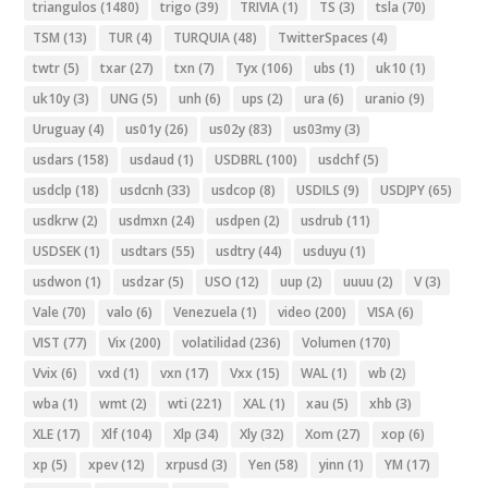
triangulos
(1480)
trigo
(39)
TRIVIA
(1)
TS
(3)
tsla
(70)
TSM
(13)
TUR
(4)
TURQUIA
(48)
TwitterSpaces
(4)
twtr
(5)
txar
(27)
txn
(7)
Tyx
(106)
ubs
(1)
uk10
(1)
uk10y
(3)
UNG
(5)
unh
(6)
ups
(2)
ura
(6)
uranio
(9)
Uruguay
(4)
us01y
(26)
us02y
(83)
us03my
(3)
usdars
(158)
usdaud
(1)
USDBRL
(100)
usdchf
(5)
usdclp
(18)
usdcnh
(33)
usdcop
(8)
USDILS
(9)
USDJPY
(65)
usdkrw
(2)
usdmxn
(24)
usdpen
(2)
usdrub
(11)
USDSEK
(1)
usdtars
(55)
usdtry
(44)
usduyu
(1)
usdwon
(1)
usdzar
(5)
USO
(12)
uup
(2)
uuuu
(2)
V
(3)
Vale
(70)
valo
(6)
Venezuela
(1)
video
(200)
VISA
(6)
VIST
(77)
Vix
(200)
volatilidad
(236)
Volumen
(170)
Vvix
(6)
vxd
(1)
vxn
(17)
Vxx
(15)
WAL
(1)
wb
(2)
wba
(1)
wmt
(2)
wti
(221)
XAL
(1)
xau
(5)
xhb
(3)
XLE
(17)
Xlf
(104)
Xlp
(34)
Xly
(32)
Xom
(27)
xop
(6)
xp
(5)
xpev
(12)
xrpusd
(3)
Yen
(58)
yinn
(1)
YM
(17)