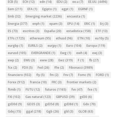
ECB
(5)
ECH
(12)
edn
(14)
EDU
(2)
ee.u
(7)
EE.UU.
(4496)
Eem
(211)
EFA
(1)
Egipto
(1)
egpt
(1)
EGRNF
(1)
Emb
(32)
Emerging market
(2236)
encuesta
(1)
Energia
(377)
enph
(1)
epam
(3)
EPU
(14)
ERIC
(1)
Erj
(3)
ES
(73)
escritos
(3)
España
(20)
estadistica
(158)
ETF
(13)
ETFs
(1725)
ethereum
(95)
ethusd
(96)
ETN
(10)
eu10y
(5)
eurgbp
(1)
EURILS
(2)
eurjpy
(1)
Euro
(104)
Europa
(119)
eurusd
(105)
EVERGRANDE
(1)
Ewg
(1)
ewh
(4)
ewj
(3)
ewp
(2)
EWU
(3)
eww
(28)
Ewz
(319)
F
(1)
fb
(27)
fcx
(2)
FDX
(5)
Fed
(26)
ffie
(2)
Fibonacci
(3989)
financiero
(932)
fly
(5)
fm
(2)
Fnv
(7)
Fomc
(9)
FORD
(1)
Forex
(912)
francia
(10)
FRC
(3)
frontier markets
(2)
ftmib
(1)
FUTU
(12)
futuros
(1165)
fvx
(47)
fxe
(1)
FXI
(102)
Gas natural
(123)
GBPUSD
(39)
gd30
(6)
gd30d
(9)
GD35
(3)
gd35d
(8)
gd38d
(1)
Gdx
(70)
Gdxj
(15)
ggal
(218)
Ggb
(26)
gld
(3)
GLOB
(63)