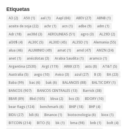
Etiquetas
A3
(2)
A50
(1)
aal
(1)
Aapl
(66)
ABEV
(27)
ABNB
(1)
aceite de soja
(22)
achr
(1)
acn
(1)
adbe
(9)
adm
(1)
Adr
(18)
ae38d
(3)
AEROLINEAS
(51)
agro
(3)
AL29D
(2)
al30$
(4)
AL30C
(5)
AL30D
(45)
AL35D
(1)
Alemania
(55)
alua
(46)
ALUMINIO
(49)
amat
(1)
amd
(47)
AMZN
(34)
anet
(1)
anécdotas
(3)
Arabia Saudita
(1)
aramco
(1)
Argentina
(2530)
Argt
(119)
ARKK
(37)
asts
(8)
AT&T
(5)
Australia
(5)
avgo
(10)
Aviso
(3)
azul
(27)
B
(3)
BA
(23)
Baba
(99)
bac
(6)
bak
(6)
BALANCES
(88)
BALTIC DRY
(1)
BANCOS
(907)
BANCOS CENTRALES
(13)
Barrick
(38)
BBAR
(89)
Bbd
(105)
bbva
(2)
bcs
(3)
BDORY
(10)
bear flags
(124)
benchmark
(6)
BHIP
(18)
BHP
(4)
BIDU
(27)
bili
(6)
Binance
(1)
biotecnologia
(6)
biox
(1)
BITCOIN
(214)
BITO
(5)
bk
(1)
bma
(98)
bnb
(1)
bolt
(4)