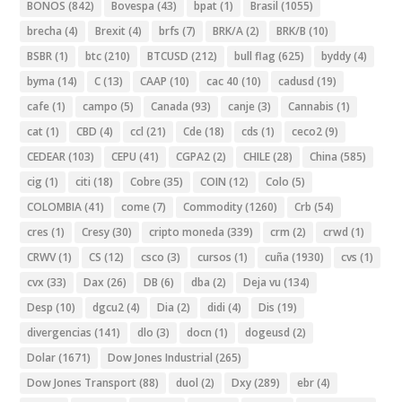
BONOS
(842)
Bovespa
(43)
bpat
(1)
Brasil
(1055)
brecha
(4)
Brexit
(4)
brfs
(7)
BRK/A
(2)
BRK/B
(10)
BSBR
(1)
btc
(210)
BTCUSD
(212)
bull flag
(625)
byddy
(4)
byma
(14)
C
(13)
CAAP
(10)
cac 40
(10)
cadusd
(19)
cafe
(1)
campo
(5)
Canada
(93)
canje
(3)
Cannabis
(1)
cat
(1)
CBD
(4)
ccl
(21)
Cde
(18)
cds
(1)
ceco2
(9)
CEDEAR
(103)
CEPU
(41)
CGPA2
(2)
CHILE
(28)
China
(585)
cig
(1)
citi
(18)
Cobre
(35)
COIN
(12)
Colo
(5)
COLOMBIA
(41)
come
(7)
Commodity
(1260)
Crb
(54)
cres
(1)
Cresy
(30)
cripto moneda
(339)
crm
(2)
crwd
(1)
CRWV
(1)
CS
(12)
csco
(3)
cursos
(1)
cuña
(1930)
cvs
(1)
cvx
(33)
Dax
(26)
DB
(6)
dba
(2)
Deja vu
(134)
Desp
(10)
dgcu2
(4)
Dia
(2)
didi
(4)
Dis
(19)
divergencias
(141)
dlo
(3)
docn
(1)
dogeusd
(2)
Dolar
(1671)
Dow Jones Industrial
(265)
Dow Jones Transport
(88)
duol
(2)
Dxy
(289)
ebr
(4)