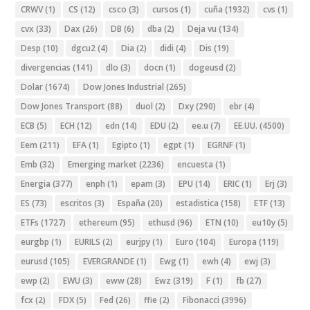
CRWV
(1)
CS
(12)
csco
(3)
cursos
(1)
cuña
(1932)
cvs
(1)
cvx
(33)
Dax
(26)
DB
(6)
dba
(2)
Deja vu
(134)
Desp
(10)
dgcu2
(4)
Dia
(2)
didi
(4)
Dis
(19)
divergencias
(141)
dlo
(3)
docn
(1)
dogeusd
(2)
Dolar
(1674)
Dow Jones Industrial
(265)
Dow Jones Transport
(88)
duol
(2)
Dxy
(290)
ebr
(4)
ECB
(5)
ECH
(12)
edn
(14)
EDU
(2)
ee.u
(7)
EE.UU.
(4500)
Eem
(211)
EFA
(1)
Egipto
(1)
egpt
(1)
EGRNF
(1)
Emb
(32)
Emerging market
(2236)
encuesta
(1)
Energia
(377)
enph
(1)
epam
(3)
EPU
(14)
ERIC
(1)
Erj
(3)
ES
(73)
escritos
(3)
España
(20)
estadistica
(158)
ETF
(13)
ETFs
(1727)
ethereum
(95)
ethusd
(96)
ETN
(10)
eu10y
(5)
eurgbp
(1)
EURILS
(2)
eurjpy
(1)
Euro
(104)
Europa
(119)
eurusd
(105)
EVERGRANDE
(1)
Ewg
(1)
ewh
(4)
ewj
(3)
ewp
(2)
EWU
(3)
eww
(28)
Ewz
(319)
F
(1)
fb
(27)
fcx
(2)
FDX
(5)
Fed
(26)
ffie
(2)
Fibonacci
(3996)