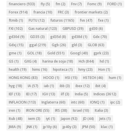
financiero
(933)
fly
(5)
fm
(2)
Fnv
(7)
Fomc
(9)
FORD
(1)
Forex
(914)
francia
(10)
FRC
(3)
frontier markets
(2)
ftmib
(1)
FUTU
(12)
futuros
(1165)
fvx
(47)
fxe
(1)
FXI
(102)
Gas natural
(123)
GBPUSD
(39)
gd30
(6)
gd30d
(9)
GD35
(3)
gd35d
(8)
gd38d
(1)
Gdx
(70)
Gdxj
(15)
ggal
(219)
Ggb
(26)
gld
(3)
GLOB
(63)
gme
(1)
GOL
(18)
Gold
(551)
Googl
(40)
gprk
(23)
GS
(1)
GXG
(4)
harina de soja
(18)
Hch
(844)
hd
(1)
health
(19)
hims
(16)
hipoteca
(1)
hmy
(23)
Hon
(1)
HONG KONG
(83)
HOOD
(1)
HSI
(15)
HSTECH
(46)
hum
(1)
hyg
(18)
IA
(57)
iab
(1)
ibb
(3)
ibex
(12)
ibit
(4)
IEF
(13)
IEI
(17)
IGV
(13)
ilf
(3)
India
(5)
Indices
(3612)
INFLACION
(113)
Inglaterra
(60)
intc
(60)
IONQ
(1)
ipc
(2)
iren
(1)
IRON ORE
(55)
IRS
(38)
Israel
(10)
Italia
(3)
Itub
(48)
iwm
(3)
iyt
(1)
Japon
(92)
JD
(44)
Jets
(1)
JMIA
(9)
JNK
(1)
jp10y
(6)
jp40y
(3)
JPM
(50)
klac
(1)