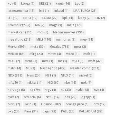
ko
(6)
korea
(1)
KRE
(21)
kweb
(16)
Lac
(2)
latinoamerica
(15)
lcid
(1)
linkusd
(1)
LIRA TURCA
(26)
LIT
(10)
LITIO
(10)
LOMA
(22)
lqd
(11)
lukoy
(2)
Luv
(2)
luxemburgo
(2)
MA
(2)
mags
(9)
maiz
(37)
market cap
(110)
mcd
(5)
Medias moviles
(996)
megafono
(219)
MELI
(110)
memorias
(3)
mep
(21)
Merval
(595)
meta
(30)
Metales
(789)
metr
(2)
Mexico
(69)
mirg
(23)
mmm
(4)
Moex
(1)
moh
(1)
MORI
(2)
mrna
(3)
mrvl
(1)
ms
(1)
MSCI
(5)
msft
(42)
mstr
(14)
MU
(3)
Nasdaq 100
(422)
Nasdaq comp.
(201)
NDX
(388)
Nem
(24)
NET
(1)
NFLX
(14)
nickel
(6)
nifty50
(1)
nikkei
(11)
NIO
(60)
nke
(16)
nok
(1)
noruega
(5)
nq
(79)
nrgv
(4)
nu
(33)
nvda
(48)
nvo
(4)
nycb
(2)
NYFANG
(6)
NYSE
(14)
oex
(29)
ogzpy
(1)
oibr3
(2)
oklo
(1)
Opinion
(202)
orange juice
(1)
orcl
(12)
oxy
(24)
Paas
(31)
pags
(23)
PALL
(25)
PALLADIUM
(32)