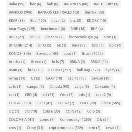
Baba
(99)
bac
(6)
bak
(6)
BALANCES
(88)
BALTIC DRY
(1)
BANCOS
(908)
BANCOS CENTRALES
(13)
Barrick
(38)
BBAR
(89)
Bbd
(105)
bbva
(2)
bcs
(3)
BDORY
(10)
bear flags
(125)
benchmark
(6)
BHIP
(18)
BHP
(4)
BIDU
(27)
bili
(6)
Binance
(1)
biotecnologia
(6)
biox
(1)
BITCOIN
(214)
BITO
(5)
bk
(1)
bma
(98)
bnb
(1)
bolt
(4)
BONOS
(846)
Bovespa
(43)
bpat
(1)
Brasil
(1055)
brecha
(4)
Brexit
(4)
brfs
(7)
BRK/A
(2)
BRK/B
(10)
BSBR
(1)
btc
(210)
BTCUSD
(212)
bull flag
(626)
byddy
(4)
byma
(14)
C
(13)
CAAP
(10)
cac 40
(10)
cadusd
(19)
cafe
(1)
campo
(5)
Canada
(93)
canje
(3)
Cannabis
(1)
cat
(1)
CBD
(4)
ccl
(21)
Cde
(18)
cds
(1)
ceco2
(9)
CEDEAR
(103)
CEPU
(41)
CGPA2
(2)
CHILE
(28)
China
(585)
cig
(1)
citi
(18)
Cobre
(35)
COIN
(12)
Colo
(5)
COLOMBIA
(41)
come
(7)
Commodity
(1260)
Crb
(54)
cres
(1)
Cresy
(31)
cripto moneda
(339)
crm
(2)
crwd
(1)