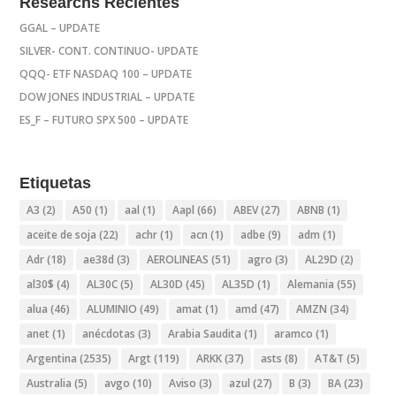
Researchs Recientes
GGAL – UPDATE
SILVER- CONT. CONTINUO- UPDATE
QQQ- ETF NASDAQ 100 – UPDATE
DOW JONES INDUSTRIAL – UPDATE
ES_F – FUTURO SPX 500 – UPDATE
Etiquetas
A3
(2)
A50
(1)
aal
(1)
Aapl
(66)
ABEV
(27)
ABNB
(1)
aceite de soja
(22)
achr
(1)
acn
(1)
adbe
(9)
adm
(1)
Adr
(18)
ae38d
(3)
AEROLINEAS
(51)
agro
(3)
AL29D
(2)
al30$
(4)
AL30C
(5)
AL30D
(45)
AL35D
(1)
Alemania
(55)
alua
(46)
ALUMINIO
(49)
amat
(1)
amd
(47)
AMZN
(34)
anet
(1)
anécdotas
(3)
Arabia Saudita
(1)
aramco
(1)
Argentina
(2535)
Argt
(119)
ARKK
(37)
asts
(8)
AT&T
(5)
Australia
(5)
avgo
(10)
Aviso
(3)
azul
(27)
B
(3)
BA
(23)