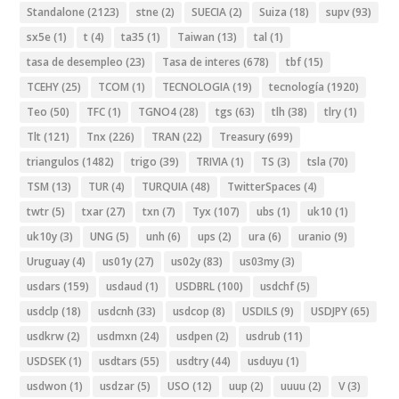
Standalone
(2123)
stne
(2)
SUECIA
(2)
Suiza
(18)
supv
(93)
sx5e
(1)
t
(4)
ta35
(1)
Taiwan
(13)
tal
(1)
tasa de desempleo
(23)
Tasa de interes
(678)
tbf
(15)
TCEHY
(25)
TCOM
(1)
TECNOLOGIA
(19)
tecnología
(1920)
Teo
(50)
TFC
(1)
TGNO4
(28)
tgs
(63)
tlh
(38)
tlry
(1)
Tlt
(121)
Tnx
(226)
TRAN
(22)
Treasury
(699)
triangulos
(1482)
trigo
(39)
TRIVIA
(1)
TS
(3)
tsla
(70)
TSM
(13)
TUR
(4)
TURQUIA
(48)
TwitterSpaces
(4)
twtr
(5)
txar
(27)
txn
(7)
Tyx
(107)
ubs
(1)
uk10
(1)
uk10y
(3)
UNG
(5)
unh
(6)
ups
(2)
ura
(6)
uranio
(9)
Uruguay
(4)
us01y
(27)
us02y
(83)
us03my
(3)
usdars
(159)
usdaud
(1)
USDBRL
(100)
usdchf
(5)
usdclp
(18)
usdcnh
(33)
usdcop
(8)
USDILS
(9)
USDJPY
(65)
usdkrw
(2)
usdmxn
(24)
usdpen
(2)
usdrub
(11)
USDSEK
(1)
usdtars
(55)
usdtry
(44)
usduyu
(1)
usdwon
(1)
usdzar
(5)
USO
(12)
uup
(2)
uuuu
(2)
V
(3)