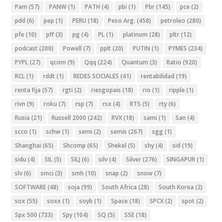
Pam
(57)
PANW
(1)
PATH
(4)
pbi
(1)
Pbr
(145)
pce
(2)
pdd
(6)
pep
(1)
PERU
(18)
Peso Arg.
(458)
petroleo
(280)
pfe
(10)
pff
(3)
pg
(4)
PL
(1)
platinum
(28)
pltr
(12)
podcast
(200)
Powell
(7)
pplt
(20)
PUTIN
(1)
PYMES
(234)
PYPL
(27)
qcom
(9)
Qqq
(224)
Quantum
(3)
Ratio
(920)
RCL
(1)
rddt
(1)
REDES SOCIALES
(41)
rentabilidad
(19)
renta fija
(57)
rgti
(2)
riesgopais
(18)
rio
(1)
ripple
(1)
rivn
(9)
roku
(7)
rsp
(7)
rsx
(4)
RTS
(5)
rty
(6)
Rusia
(21)
Russell 2000
(242)
RVX
(18)
sami
(1)
San
(4)
scco
(1)
schw
(1)
semi
(2)
semis
(267)
sgg
(1)
Shanghai
(65)
Shcomp
(65)
Shekel
(5)
shy
(4)
sid
(19)
sidu
(4)
SIL
(5)
SILJ
(6)
silv
(4)
Silver
(276)
SINGAPUR
(1)
slv
(6)
smci
(3)
smh
(10)
snap
(2)
snow
(7)
SOFTWARE
(48)
soja
(99)
South Africa
(28)
South Korea
(2)
sox
(55)
soxx
(1)
soyb
(1)
Space
(18)
SPCX
(2)
spot
(2)
Spx 500
(733)
Spy
(104)
SQ
(5)
SSE
(18)