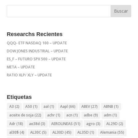
Researchs Recientes
QQQ- ETF NASDAQ 100 – UPDATE
DOW JONES INDUSTRIAL – UPDATE
ES_F – FUTURO SPX 500 – UPDATE
META – UPDATE
RATIO XLP/ XLY – UPDATE
Etiquetas
A3
(2)
A50
(1)
aal
(1)
Aapl
(66)
ABEV
(27)
ABNB
(1)
aceite de soja
(22)
achr
(1)
acn
(1)
adbe
(9)
adm
(1)
Adr
(18)
ae38d
(3)
AEROLINEAS
(51)
agro
(3)
AL29D
(2)
al30$
(4)
AL30C
(5)
AL30D
(45)
AL35D
(1)
Alemania
(55)