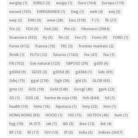
eurgbp
(1)
EURILS
(2)
eurjpy
(1)
Euro
(104)
Europa
(119)
eurusd
(105)
EVERGRANDE
(1)
Ewg
(1)
ewh
(4)
ewj
(3)
ewp
(2)
EWU
(3)
eww
(28)
Ewz
(318)
F
(1)
fb
(27)
fcx
(2)
FDX
(5)
Fed
(26)
ffie
(2)
Fibonacci
(3984)
financiero
(932)
fly
(5)
fm
(2)
Fnv
(7)
Fomc
(9)
FORD
(1)
Forex
(912)
francia
(10)
FRC
(3)
frontier markets
(2)
ftmib
(1)
FUTU
(12)
futuros
(1162)
fvx
(47)
fxe
(1)
FXI
(102)
Gas natural
(123)
GBPUSD
(39)
gd30
(6)
gd30d
(9)
GD35
(3)
gd35d
(8)
gd38d
(1)
Gdx
(69)
Gdxj
(15)
ggal
(218)
Ggb
(26)
gld
(3)
GLOB
(63)
gme
(1)
GOL
(18)
Gold
(548)
Googl
(40)
gprk
(23)
GS
(1)
GXG
(4)
harina de soja
(18)
Hch
(844)
hd
(1)
health
(19)
hims
(16)
hipoteca
(1)
hmy
(23)
Hon
(1)
HONG KONG
(83)
HOOD
(1)
HSI
(15)
HSTECH
(46)
hum
(1)
hyg
(18)
IA
(57)
iab
(1)
ibb
(3)
ibex
(12)
ibit
(4)
IEF
(13)
IEI
(17)
IGV
(13)
ilf
(3)
India
(5)
Indices
(3607)