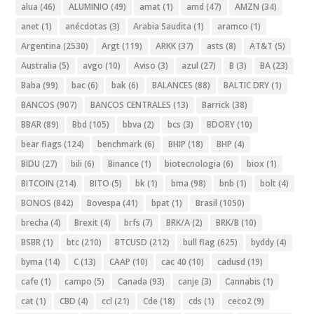
alua
(46)
ALUMINIO
(49)
amat
(1)
amd
(47)
AMZN
(34)
anet
(1)
anécdotas
(3)
Arabia Saudita
(1)
aramco
(1)
Argentina
(2530)
Argt
(119)
ARKK
(37)
asts
(8)
AT&T
(5)
Australia
(5)
avgo
(10)
Aviso
(3)
azul
(27)
B
(3)
BA
(23)
Baba
(99)
bac
(6)
bak
(6)
BALANCES
(88)
BALTIC DRY
(1)
BANCOS
(907)
BANCOS CENTRALES
(13)
Barrick
(38)
BBAR
(89)
Bbd
(105)
bbva
(2)
bcs
(3)
BDORY
(10)
bear flags
(124)
benchmark
(6)
BHIP
(18)
BHP
(4)
BIDU
(27)
bili
(6)
Binance
(1)
biotecnologia
(6)
biox
(1)
BITCOIN
(214)
BITO
(5)
bk
(1)
bma
(98)
bnb
(1)
bolt
(4)
BONOS
(842)
Bovespa
(41)
bpat
(1)
Brasil
(1050)
brecha
(4)
Brexit
(4)
brfs
(7)
BRK/A
(2)
BRK/B
(10)
BSBR
(1)
btc
(210)
BTCUSD
(212)
bull flag
(625)
byddy
(4)
byma
(14)
C
(13)
CAAP
(10)
cac 40
(10)
cadusd
(19)
cafe
(1)
campo
(5)
Canada
(93)
canje
(3)
Cannabis
(1)
cat
(1)
CBD
(4)
ccl
(21)
Cde
(18)
cds
(1)
ceco2
(9)