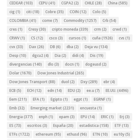
CEDEAR
(103)
CEPU
(41)
CGPA2
(2)
CHILE
(28)
China
(585)
cig
(1)
citi
(18)
Cobre
(35)
COIN
(12)
Colo
(5)
COLOMBIA
(41)
come
(7)
Commodity
(1257)
Crb
(54)
cres
(1)
Cresy
(30)
cripto moneda
(339)
crm
(2)
crwd
(1)
CRWV
(1)
CS
(12)
csco
(3)
cursos
(1)
cuña
(1926)
cvs
(1)
cvx
(33)
Dax
(26)
DB
(6)
dba
(2)
Deja vu
(134)
Desp
(10)
dgcu2
(4)
Dia
(2)
didi
(4)
Dis
(19)
divergencias
(140)
dlo
(3)
docn
(1)
dogeusd
(2)
Dolar
(1670)
Dow Jones Industrial
(265)
Dow Jones Transport
(88)
duol
(2)
Dxy
(289)
ebr
(4)
ECB
(5)
ECH
(12)
edn
(14)
EDU
(2)
ee.u
(7)
EE.UU.
(4496)
Eem
(211)
EFA
(1)
Egipto
(1)
egpt
(1)
EGRNF
(1)
Emb
(32)
Emerging market
(2231)
encuesta
(1)
Energia
(377)
enph
(1)
epam
(3)
EPU
(14)
ERIC
(1)
Erj
(3)
ES
(73)
escritos
(3)
España
(20)
estadistica
(158)
ETF
(13)
ETFs
(1722)
ethereum
(95)
ethusd
(96)
ETN
(10)
eu10y
(5)