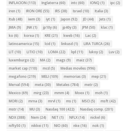
INFLACION
(113)
Inglaterra
(60)
intc
(60)
IONQ
(1)
ipc
(2)
iren
(1)
IRON ORE
(55)
IRS
(38)
Israel
(10)
Italia
(3)
Itub
(48)
iwm
(3)
iyt
(1)
Japon
(92)
JD
(44)
Jets
(1)
JMIA
(9)
JNK
(1)
jp10y
(6)
jp40y
(3)
JPM
(50)
klac
(1)
ko
(6)
korea
(1)
KRE
(21)
kweb
(16)
Lac
(2)
latinoamerica
(15)
lcid
(1)
linkusd
(1)
LIRA TURCA
(26)
LIT
(10)
LITIO
(10)
LOMA
(22)
lqd
(11)
lukoy
(2)
Luv
(2)
luxemburgo
(2)
MA
(2)
mags
(9)
maiz
(37)
market cap
(110)
mcd
(5)
Medias moviles
(996)
megafono
(219)
MELI
(109)
memorias
(3)
mep
(21)
Merval
(594)
meta
(30)
Metales
(784)
metr
(2)
Mexico
(69)
mirg
(23)
mmm
(4)
Moex
(1)
moh
(1)
MORI
(2)
mrna
(3)
mrvl
(1)
ms
(1)
MSCI
(5)
msft
(42)
mstr
(14)
MU
(3)
Nasdaq 100
(422)
Nasdaq comp.
(201)
NDX
(388)
Nem
(24)
NET
(1)
NFLX
(14)
nickel
(6)
nifty50
(1)
nikkei
(11)
NIO
(60)
nke
(16)
nok
(1)