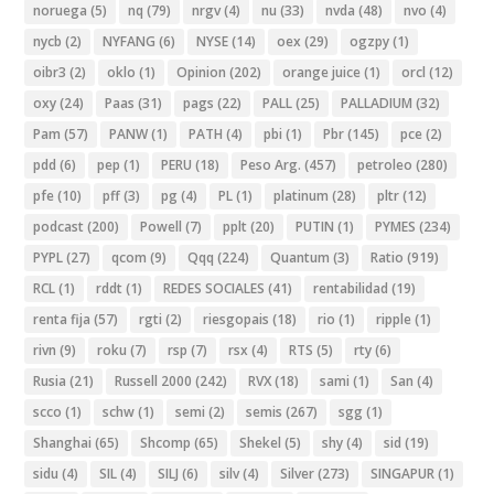
noruega
(5)
nq
(79)
nrgv
(4)
nu
(33)
nvda
(48)
nvo
(4)
nycb
(2)
NYFANG
(6)
NYSE
(14)
oex
(29)
ogzpy
(1)
oibr3
(2)
oklo
(1)
Opinion
(202)
orange juice
(1)
orcl
(12)
oxy
(24)
Paas
(31)
pags
(22)
PALL
(25)
PALLADIUM
(32)
Pam
(57)
PANW
(1)
PATH
(4)
pbi
(1)
Pbr
(145)
pce
(2)
pdd
(6)
pep
(1)
PERU
(18)
Peso Arg.
(457)
petroleo
(280)
pfe
(10)
pff
(3)
pg
(4)
PL
(1)
platinum
(28)
pltr
(12)
podcast
(200)
Powell
(7)
pplt
(20)
PUTIN
(1)
PYMES
(234)
PYPL
(27)
qcom
(9)
Qqq
(224)
Quantum
(3)
Ratio
(919)
RCL
(1)
rddt
(1)
REDES SOCIALES
(41)
rentabilidad
(19)
renta fija
(57)
rgti
(2)
riesgopais
(18)
rio
(1)
ripple
(1)
rivn
(9)
roku
(7)
rsp
(7)
rsx
(4)
RTS
(5)
rty
(6)
Rusia
(21)
Russell 2000
(242)
RVX
(18)
sami
(1)
San
(4)
scco
(1)
schw
(1)
semi
(2)
semis
(267)
sgg
(1)
Shanghai
(65)
Shcomp
(65)
Shekel
(5)
shy
(4)
sid
(19)
sidu
(4)
SIL
(4)
SILJ
(6)
silv
(4)
Silver
(273)
SINGAPUR
(1)