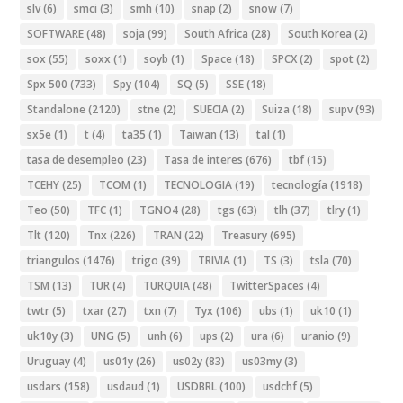
slv
(6)
smci
(3)
smh
(10)
snap
(2)
snow
(7)
SOFTWARE
(48)
soja
(99)
South Africa
(28)
South Korea
(2)
sox
(55)
soxx
(1)
soyb
(1)
Space
(18)
SPCX
(2)
spot
(2)
Spx 500
(733)
Spy
(104)
SQ
(5)
SSE
(18)
Standalone
(2120)
stne
(2)
SUECIA
(2)
Suiza
(18)
supv
(93)
sx5e
(1)
t
(4)
ta35
(1)
Taiwan
(13)
tal
(1)
tasa de desempleo
(23)
Tasa de interes
(676)
tbf
(15)
TCEHY
(25)
TCOM
(1)
TECNOLOGIA
(19)
tecnología
(1918)
Teo
(50)
TFC
(1)
TGNO4
(28)
tgs
(63)
tlh
(37)
tlry
(1)
Tlt
(120)
Tnx
(226)
TRAN
(22)
Treasury
(695)
triangulos
(1476)
trigo
(39)
TRIVIA
(1)
TS
(3)
tsla
(70)
TSM
(13)
TUR
(4)
TURQUIA
(48)
TwitterSpaces
(4)
twtr
(5)
txar
(27)
txn
(7)
Tyx
(106)
ubs
(1)
uk10
(1)
uk10y
(3)
UNG
(5)
unh
(6)
ups
(2)
ura
(6)
uranio
(9)
Uruguay
(4)
us01y
(26)
us02y
(83)
us03my
(3)
usdars
(158)
usdaud
(1)
USDBRL
(100)
usdchf
(5)