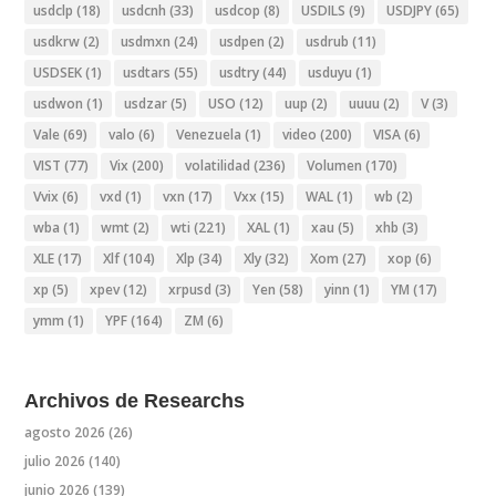
usdclp
(18)
usdcnh
(33)
usdcop
(8)
USDILS
(9)
USDJPY
(65)
usdkrw
(2)
usdmxn
(24)
usdpen
(2)
usdrub
(11)
USDSEK
(1)
usdtars
(55)
usdtry
(44)
usduyu
(1)
usdwon
(1)
usdzar
(5)
USO
(12)
uup
(2)
uuuu
(2)
V
(3)
Vale
(69)
valo
(6)
Venezuela
(1)
video
(200)
VISA
(6)
VIST
(77)
Vix
(200)
volatilidad
(236)
Volumen
(170)
Vvix
(6)
vxd
(1)
vxn
(17)
Vxx
(15)
WAL
(1)
wb
(2)
wba
(1)
wmt
(2)
wti
(221)
XAL
(1)
xau
(5)
xhb
(3)
XLE
(17)
Xlf
(104)
Xlp
(34)
Xly
(32)
Xom
(27)
xop
(6)
xp
(5)
xpev
(12)
xrpusd
(3)
Yen
(58)
yinn
(1)
YM
(17)
ymm
(1)
YPF
(164)
ZM
(6)
Archivos de Researchs
agosto 2026
(26)
julio 2026
(140)
junio 2026
(139)