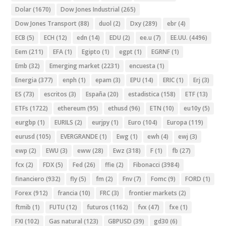
Dolar
(1670)
Dow Jones Industrial
(265)
Dow Jones Transport
(88)
duol
(2)
Dxy
(289)
ebr
(4)
ECB
(5)
ECH
(12)
edn
(14)
EDU
(2)
ee.u
(7)
EE.UU.
(4496)
Eem
(211)
EFA
(1)
Egipto
(1)
egpt
(1)
EGRNF
(1)
Emb
(32)
Emerging market
(2231)
encuesta
(1)
Energia
(377)
enph
(1)
epam
(3)
EPU
(14)
ERIC
(1)
Erj
(3)
ES
(73)
escritos
(3)
España
(20)
estadistica
(158)
ETF
(13)
ETFs
(1722)
ethereum
(95)
ethusd
(96)
ETN
(10)
eu10y
(5)
eurgbp
(1)
EURILS
(2)
eurjpy
(1)
Euro
(104)
Europa
(119)
eurusd
(105)
EVERGRANDE
(1)
Ewg
(1)
ewh
(4)
ewj
(3)
ewp
(2)
EWU
(3)
eww
(28)
Ewz
(318)
F
(1)
fb
(27)
fcx
(2)
FDX
(5)
Fed
(26)
ffie
(2)
Fibonacci
(3984)
financiero
(932)
fly
(5)
fm
(2)
Fnv
(7)
Fomc
(9)
FORD
(1)
Forex
(912)
francia
(10)
FRC
(3)
frontier markets
(2)
ftmib
(1)
FUTU
(12)
futuros
(1162)
fvx
(47)
fxe
(1)
FXI
(102)
Gas natural
(123)
GBPUSD
(39)
gd30
(6)