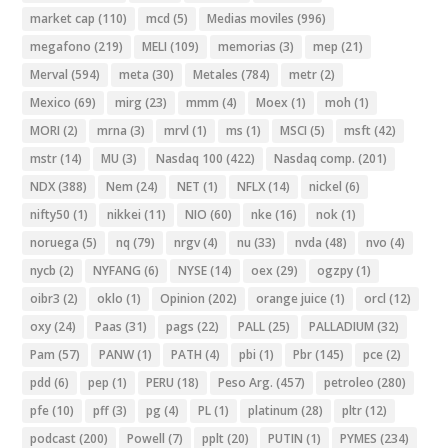
market cap
(110)
mcd
(5)
Medias moviles
(996)
megafono
(219)
MELI
(109)
memorias
(3)
mep
(21)
Merval
(594)
meta
(30)
Metales
(784)
metr
(2)
Mexico
(69)
mirg
(23)
mmm
(4)
Moex
(1)
moh
(1)
MORI
(2)
mrna
(3)
mrvl
(1)
ms
(1)
MSCI
(5)
msft
(42)
mstr
(14)
MU
(3)
Nasdaq 100
(422)
Nasdaq comp.
(201)
NDX
(388)
Nem
(24)
NET
(1)
NFLX
(14)
nickel
(6)
nifty50
(1)
nikkei
(11)
NIO
(60)
nke
(16)
nok
(1)
noruega
(5)
nq
(79)
nrgv
(4)
nu
(33)
nvda
(48)
nvo
(4)
nycb
(2)
NYFANG
(6)
NYSE
(14)
oex
(29)
ogzpy
(1)
oibr3
(2)
oklo
(1)
Opinion
(202)
orange juice
(1)
orcl
(12)
oxy
(24)
Paas
(31)
pags
(22)
PALL
(25)
PALLADIUM
(32)
Pam
(57)
PANW
(1)
PATH
(4)
pbi
(1)
Pbr
(145)
pce
(2)
pdd
(6)
pep
(1)
PERU
(18)
Peso Arg.
(457)
petroleo
(280)
pfe
(10)
pff
(3)
pg
(4)
PL
(1)
platinum
(28)
pltr
(12)
podcast
(200)
Powell
(7)
pplt
(20)
PUTIN
(1)
PYMES
(234)