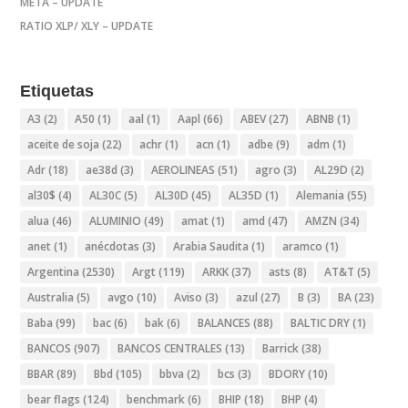
META – UPDATE
RATIO XLP/ XLY – UPDATE
Etiquetas
A3
(2)
A50
(1)
aal
(1)
Aapl
(66)
ABEV
(27)
ABNB
(1)
aceite de soja
(22)
achr
(1)
acn
(1)
adbe
(9)
adm
(1)
Adr
(18)
ae38d
(3)
AEROLINEAS
(51)
agro
(3)
AL29D
(2)
al30$
(4)
AL30C
(5)
AL30D
(45)
AL35D
(1)
Alemania
(55)
alua
(46)
ALUMINIO
(49)
amat
(1)
amd
(47)
AMZN
(34)
anet
(1)
anécdotas
(3)
Arabia Saudita
(1)
aramco
(1)
Argentina
(2530)
Argt
(119)
ARKK
(37)
asts
(8)
AT&T
(5)
Australia
(5)
avgo
(10)
Aviso
(3)
azul
(27)
B
(3)
BA
(23)
Baba
(99)
bac
(6)
bak
(6)
BALANCES
(88)
BALTIC DRY
(1)
BANCOS
(907)
BANCOS CENTRALES
(13)
Barrick
(38)
BBAR
(89)
Bbd
(105)
bbva
(2)
bcs
(3)
BDORY
(10)
bear flags
(124)
benchmark
(6)
BHIP
(18)
BHP
(4)