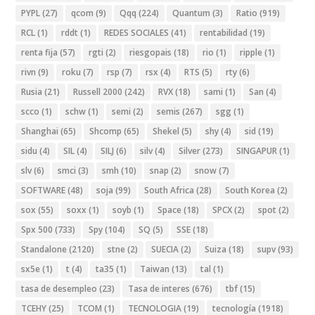
PYPL
(27)
qcom
(9)
Qqq
(224)
Quantum
(3)
Ratio
(919)
RCL
(1)
rddt
(1)
REDES SOCIALES
(41)
rentabilidad
(19)
renta fija
(57)
rgti
(2)
riesgopais
(18)
rio
(1)
ripple
(1)
rivn
(9)
roku
(7)
rsp
(7)
rsx
(4)
RTS
(5)
rty
(6)
Rusia
(21)
Russell 2000
(242)
RVX
(18)
sami
(1)
San
(4)
scco
(1)
schw
(1)
semi
(2)
semis
(267)
sgg
(1)
Shanghai
(65)
Shcomp
(65)
Shekel
(5)
shy
(4)
sid
(19)
sidu
(4)
SIL
(4)
SILJ
(6)
silv
(4)
Silver
(273)
SINGAPUR
(1)
slv
(6)
smci
(3)
smh
(10)
snap
(2)
snow
(7)
SOFTWARE
(48)
soja
(99)
South Africa
(28)
South Korea
(2)
sox
(55)
soxx
(1)
soyb
(1)
Space
(18)
SPCX
(2)
spot
(2)
Spx 500
(733)
Spy
(104)
SQ
(5)
SSE
(18)
Standalone
(2120)
stne
(2)
SUECIA
(2)
Suiza
(18)
supv
(93)
sx5e
(1)
t
(4)
ta35
(1)
Taiwan
(13)
tal
(1)
tasa de desempleo
(23)
Tasa de interes
(676)
tbf
(15)
TCEHY
(25)
TCOM
(1)
TECNOLOGIA
(19)
tecnología
(1918)