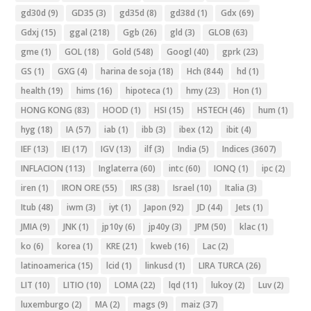
gd30d
(9)
GD35
(3)
gd35d
(8)
gd38d
(1)
Gdx
(69)
Gdxj
(15)
ggal
(218)
Ggb
(26)
gld
(3)
GLOB
(63)
gme
(1)
GOL
(18)
Gold
(548)
Googl
(40)
gprk
(23)
GS
(1)
GXG
(4)
harina de soja
(18)
Hch
(844)
hd
(1)
health
(19)
hims
(16)
hipoteca
(1)
hmy
(23)
Hon
(1)
HONG KONG
(83)
HOOD
(1)
HSI
(15)
HSTECH
(46)
hum
(1)
hyg
(18)
IA
(57)
iab
(1)
ibb
(3)
ibex
(12)
ibit
(4)
IEF
(13)
IEI
(17)
IGV
(13)
ilf
(3)
India
(5)
Indices
(3607)
INFLACION
(113)
Inglaterra
(60)
intc
(60)
IONQ
(1)
ipc
(2)
iren
(1)
IRON ORE
(55)
IRS
(38)
Israel
(10)
Italia
(3)
Itub
(48)
iwm
(3)
iyt
(1)
Japon
(92)
JD
(44)
Jets
(1)
JMIA
(9)
JNK
(1)
jp10y
(6)
jp40y
(3)
JPM
(50)
klac
(1)
ko
(6)
korea
(1)
KRE
(21)
kweb
(16)
Lac
(2)
latinoamerica
(15)
lcid
(1)
linkusd
(1)
LIRA TURCA
(26)
LIT
(10)
LITIO
(10)
LOMA
(22)
lqd
(11)
lukoy
(2)
Luv
(2)
luxemburgo
(2)
MA
(2)
mags
(9)
maiz
(37)