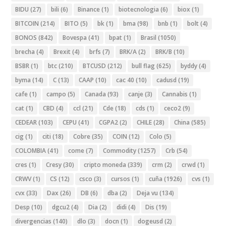
BIDU
(27)
bili
(6)
Binance
(1)
biotecnologia
(6)
biox
(1)
BITCOIN
(214)
BITO
(5)
bk
(1)
bma
(98)
bnb
(1)
bolt
(4)
BONOS
(842)
Bovespa
(41)
bpat
(1)
Brasil
(1050)
brecha
(4)
Brexit
(4)
brfs
(7)
BRK/A
(2)
BRK/B
(10)
BSBR
(1)
btc
(210)
BTCUSD
(212)
bull flag
(625)
byddy
(4)
byma
(14)
C
(13)
CAAP
(10)
cac 40
(10)
cadusd
(19)
cafe
(1)
campo
(5)
Canada
(93)
canje
(3)
Cannabis
(1)
cat
(1)
CBD
(4)
ccl
(21)
Cde
(18)
cds
(1)
ceco2
(9)
CEDEAR
(103)
CEPU
(41)
CGPA2
(2)
CHILE
(28)
China
(585)
cig
(1)
citi
(18)
Cobre
(35)
COIN
(12)
Colo
(5)
COLOMBIA
(41)
come
(7)
Commodity
(1257)
Crb
(54)
cres
(1)
Cresy
(30)
cripto moneda
(339)
crm
(2)
crwd
(1)
CRWV
(1)
CS
(12)
csco
(3)
cursos
(1)
cuña
(1926)
cvs
(1)
cvx
(33)
Dax
(26)
DB
(6)
dba
(2)
Deja vu
(134)
Desp
(10)
dgcu2
(4)
Dia
(2)
didi
(4)
Dis
(19)
divergencias
(140)
dlo
(3)
docn
(1)
dogeusd
(2)