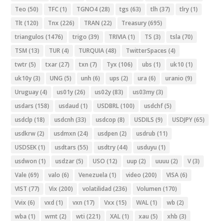
Teo
(50)
TFC
(1)
TGNO4
(28)
tgs
(63)
tlh
(37)
tlry
(1)
Tlt
(120)
Tnx
(226)
TRAN
(22)
Treasury
(695)
triangulos
(1476)
trigo
(39)
TRIVIA
(1)
TS
(3)
tsla
(70)
TSM
(13)
TUR
(4)
TURQUIA
(48)
TwitterSpaces
(4)
twtr
(5)
txar
(27)
txn
(7)
Tyx
(106)
ubs
(1)
uk10
(1)
uk10y
(3)
UNG
(5)
unh
(6)
ups
(2)
ura
(6)
uranio
(9)
Uruguay
(4)
us01y
(26)
us02y
(83)
us03my
(3)
usdars
(158)
usdaud
(1)
USDBRL
(100)
usdchf
(5)
usdclp
(18)
usdcnh
(33)
usdcop
(8)
USDILS
(9)
USDJPY
(65)
usdkrw
(2)
usdmxn
(24)
usdpen
(2)
usdrub
(11)
USDSEK
(1)
usdtars
(55)
usdtry
(44)
usduyu
(1)
usdwon
(1)
usdzar
(5)
USO
(12)
uup
(2)
uuuu
(2)
V
(3)
Vale
(69)
valo
(6)
Venezuela
(1)
video
(200)
VISA
(6)
VIST
(77)
Vix
(200)
volatilidad
(236)
Volumen
(170)
Vvix
(6)
vxd
(1)
vxn
(17)
Vxx
(15)
WAL
(1)
wb
(2)
wba
(1)
wmt
(2)
wti
(221)
XAL
(1)
xau
(5)
xhb
(3)