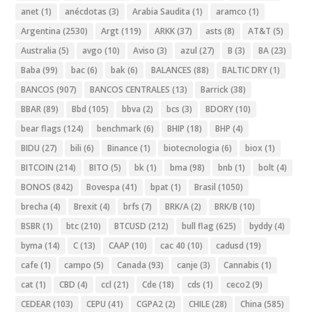
anet
(1)
anécdotas
(3)
Arabia Saudita
(1)
aramco
(1)
Argentina
(2530)
Argt
(119)
ARKK
(37)
asts
(8)
AT&T
(5)
Australia
(5)
avgo
(10)
Aviso
(3)
azul
(27)
B
(3)
BA
(23)
Baba
(99)
bac
(6)
bak
(6)
BALANCES
(88)
BALTIC DRY
(1)
BANCOS
(907)
BANCOS CENTRALES
(13)
Barrick
(38)
BBAR
(89)
Bbd
(105)
bbva
(2)
bcs
(3)
BDORY
(10)
bear flags
(124)
benchmark
(6)
BHIP
(18)
BHP
(4)
BIDU
(27)
bili
(6)
Binance
(1)
biotecnologia
(6)
biox
(1)
BITCOIN
(214)
BITO
(5)
bk
(1)
bma
(98)
bnb
(1)
bolt
(4)
BONOS
(842)
Bovespa
(41)
bpat
(1)
Brasil
(1050)
brecha
(4)
Brexit
(4)
brfs
(7)
BRK/A
(2)
BRK/B
(10)
BSBR
(1)
btc
(210)
BTCUSD
(212)
bull flag
(625)
byddy
(4)
byma
(14)
C
(13)
CAAP
(10)
cac 40
(10)
cadusd
(19)
cafe
(1)
campo
(5)
Canada
(93)
canje
(3)
Cannabis
(1)
cat
(1)
CBD
(4)
ccl
(21)
Cde
(18)
cds
(1)
ceco2
(9)
CEDEAR
(103)
CEPU
(41)
CGPA2
(2)
CHILE
(28)
China
(585)