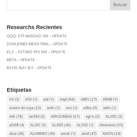
Researchs Recientes
QQQ- ETF NASDAQ 100 – UPDATE
DOW JONES INDUSTRIAL – UPDATE
ES_F – FUTURO SPX 500 – UPDATE
META – UPDATE
RATIO XLP/ XLY – UPDATE
Etiquetas
A3
(2)
A50
(1)
aal
(1)
Aapl
(66)
ABEV
(27)
ABNB
(1)
aceite de soja
(22)
achr
(1)
acn
(1)
adbe
(9)
adm
(1)
Adr
(18)
ae38d
(3)
AEROLINEAS
(51)
agro
(3)
AL29D
(2)
al30$
(4)
AL30C
(5)
AL30D
(45)
AL35D
(1)
Alemania
(55)
alua
(46)
ALUMINIO
(49)
amat
(1)
amd
(47)
AMZN
(34)