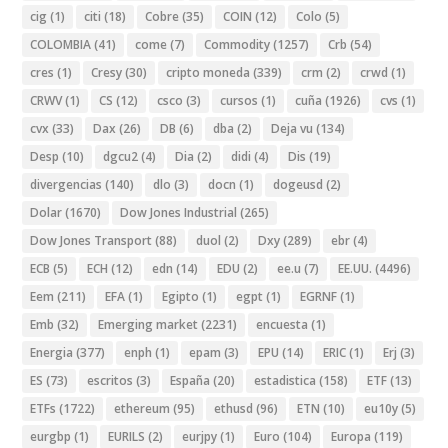
cig
(1)
citi
(18)
Cobre
(35)
COIN
(12)
Colo
(5)
COLOMBIA
(41)
come
(7)
Commodity
(1257)
Crb
(54)
cres
(1)
Cresy
(30)
cripto moneda
(339)
crm
(2)
crwd
(1)
CRWV
(1)
CS
(12)
csco
(3)
cursos
(1)
cuña
(1926)
cvs
(1)
cvx
(33)
Dax
(26)
DB
(6)
dba
(2)
Deja vu
(134)
Desp
(10)
dgcu2
(4)
Dia
(2)
didi
(4)
Dis
(19)
divergencias
(140)
dlo
(3)
docn
(1)
dogeusd
(2)
Dolar
(1670)
Dow Jones Industrial
(265)
Dow Jones Transport
(88)
duol
(2)
Dxy
(289)
ebr
(4)
ECB
(5)
ECH
(12)
edn
(14)
EDU
(2)
ee.u
(7)
EE.UU.
(4496)
Eem
(211)
EFA
(1)
Egipto
(1)
egpt
(1)
EGRNF
(1)
Emb
(32)
Emerging market
(2231)
encuesta
(1)
Energia
(377)
enph
(1)
epam
(3)
EPU
(14)
ERIC
(1)
Erj
(3)
ES
(73)
escritos
(3)
España
(20)
estadistica
(158)
ETF
(13)
ETFs
(1722)
ethereum
(95)
ethusd
(96)
ETN
(10)
eu10y
(5)
eurgbp
(1)
EURILS
(2)
eurjpy
(1)
Euro
(104)
Europa
(119)