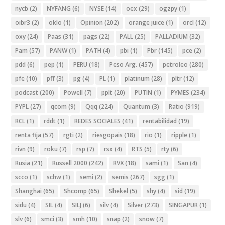
nycb
(2)
NYFANG
(6)
NYSE
(14)
oex
(29)
ogzpy
(1)
oibr3
(2)
oklo
(1)
Opinion
(202)
orange juice
(1)
orcl
(12)
oxy
(24)
Paas
(31)
pags
(22)
PALL
(25)
PALLADIUM
(32)
Pam
(57)
PANW
(1)
PATH
(4)
pbi
(1)
Pbr
(145)
pce
(2)
pdd
(6)
pep
(1)
PERU
(18)
Peso Arg.
(457)
petroleo
(280)
pfe
(10)
pff
(3)
pg
(4)
PL
(1)
platinum
(28)
pltr
(12)
podcast
(200)
Powell
(7)
pplt
(20)
PUTIN
(1)
PYMES
(234)
PYPL
(27)
qcom
(9)
Qqq
(224)
Quantum
(3)
Ratio
(919)
RCL
(1)
rddt
(1)
REDES SOCIALES
(41)
rentabilidad
(19)
renta fija
(57)
rgti
(2)
riesgopais
(18)
rio
(1)
ripple
(1)
rivn
(9)
roku
(7)
rsp
(7)
rsx
(4)
RTS
(5)
rty
(6)
Rusia
(21)
Russell 2000
(242)
RVX
(18)
sami
(1)
San
(4)
scco
(1)
schw
(1)
semi
(2)
semis
(267)
sgg
(1)
Shanghai
(65)
Shcomp
(65)
Shekel
(5)
shy
(4)
sid
(19)
sidu
(4)
SIL
(4)
SILJ
(6)
silv
(4)
Silver
(273)
SINGAPUR
(1)
slv
(6)
smci
(3)
smh
(10)
snap
(2)
snow
(7)