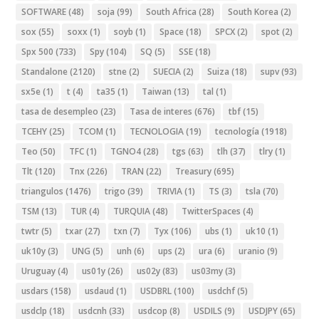
SOFTWARE
(48)
soja
(99)
South Africa
(28)
South Korea
(2)
sox
(55)
soxx
(1)
soyb
(1)
Space
(18)
SPCX
(2)
spot
(2)
Spx 500
(733)
Spy
(104)
SQ
(5)
SSE
(18)
Standalone
(2120)
stne
(2)
SUECIA
(2)
Suiza
(18)
supv
(93)
sx5e
(1)
t
(4)
ta35
(1)
Taiwan
(13)
tal
(1)
tasa de desempleo
(23)
Tasa de interes
(676)
tbf
(15)
TCEHY
(25)
TCOM
(1)
TECNOLOGIA
(19)
tecnología
(1918)
Teo
(50)
TFC
(1)
TGNO4
(28)
tgs
(63)
tlh
(37)
tlry
(1)
Tlt
(120)
Tnx
(226)
TRAN
(22)
Treasury
(695)
triangulos
(1476)
trigo
(39)
TRIVIA
(1)
TS
(3)
tsla
(70)
TSM
(13)
TUR
(4)
TURQUIA
(48)
TwitterSpaces
(4)
twtr
(5)
txar
(27)
txn
(7)
Tyx
(106)
ubs
(1)
uk10
(1)
uk10y
(3)
UNG
(5)
unh
(6)
ups
(2)
ura
(6)
uranio
(9)
Uruguay
(4)
us01y
(26)
us02y
(83)
us03my
(3)
usdars
(158)
usdaud
(1)
USDBRL
(100)
usdchf
(5)
usdclp
(18)
usdcnh
(33)
usdcop
(8)
USDILS
(9)
USDJPY
(65)