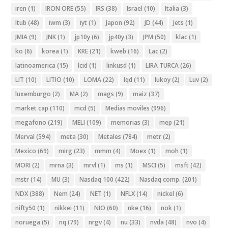
iren
(1)
IRON ORE
(55)
IRS
(38)
Israel
(10)
Italia
(3)
Itub
(48)
iwm
(3)
iyt
(1)
Japon
(92)
JD
(44)
Jets
(1)
JMIA
(9)
JNK
(1)
jp10y
(6)
jp40y
(3)
JPM
(50)
klac
(1)
ko
(6)
korea
(1)
KRE
(21)
kweb
(16)
Lac
(2)
latinoamerica
(15)
lcid
(1)
linkusd
(1)
LIRA TURCA
(26)
LIT
(10)
LITIO
(10)
LOMA
(22)
lqd
(11)
lukoy
(2)
Luv
(2)
luxemburgo
(2)
MA
(2)
mags
(9)
maiz
(37)
market cap
(110)
mcd
(5)
Medias moviles
(996)
megafono
(219)
MELI
(109)
memorias
(3)
mep
(21)
Merval
(594)
meta
(30)
Metales
(784)
metr
(2)
Mexico
(69)
mirg
(23)
mmm
(4)
Moex
(1)
moh
(1)
MORI
(2)
mrna
(3)
mrvl
(1)
ms
(1)
MSCI
(5)
msft
(42)
mstr
(14)
MU
(3)
Nasdaq 100
(422)
Nasdaq comp.
(201)
NDX
(388)
Nem
(24)
NET
(1)
NFLX
(14)
nickel
(6)
nifty50
(1)
nikkei
(11)
NIO
(60)
nke
(16)
nok
(1)
noruega
(5)
nq
(79)
nrgv
(4)
nu
(33)
nvda
(48)
nvo
(4)