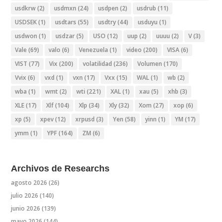
usdkrw
(2)
usdmxn
(24)
usdpen
(2)
usdrub
(11)
USDSEK
(1)
usdtars
(55)
usdtry
(44)
usduyu
(1)
usdwon
(1)
usdzar
(5)
USO
(12)
uup
(2)
uuuu
(2)
V
(3)
Vale
(69)
valo
(6)
Venezuela
(1)
video
(200)
VISA
(6)
VIST
(77)
Vix
(200)
volatilidad
(236)
Volumen
(170)
Vvix
(6)
vxd
(1)
vxn
(17)
Vxx
(15)
WAL
(1)
wb
(2)
wba
(1)
wmt
(2)
wti
(221)
XAL
(1)
xau
(5)
xhb
(3)
XLE
(17)
Xlf
(104)
Xlp
(34)
Xly
(32)
Xom
(27)
xop
(6)
xp
(5)
xpev
(12)
xrpusd
(3)
Yen
(58)
yinn
(1)
YM
(17)
ymm
(1)
YPF
(164)
ZM
(6)
Archivos de Researchs
agosto 2026
(26)
julio 2026
(140)
junio 2026
(139)
mayo 2026
(144)