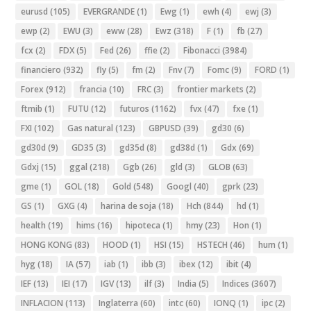
eurusd
(105)
EVERGRANDE
(1)
Ewg
(1)
ewh
(4)
ewj
(3)
ewp
(2)
EWU
(3)
eww
(28)
Ewz
(318)
F
(1)
fb
(27)
fcx
(2)
FDX
(5)
Fed
(26)
ffie
(2)
Fibonacci
(3984)
financiero
(932)
fly
(5)
fm
(2)
Fnv
(7)
Fomc
(9)
FORD
(1)
Forex
(912)
francia
(10)
FRC
(3)
frontier markets
(2)
ftmib
(1)
FUTU
(12)
futuros
(1162)
fvx
(47)
fxe
(1)
FXI
(102)
Gas natural
(123)
GBPUSD
(39)
gd30
(6)
gd30d
(9)
GD35
(3)
gd35d
(8)
gd38d
(1)
Gdx
(69)
Gdxj
(15)
ggal
(218)
Ggb
(26)
gld
(3)
GLOB
(63)
gme
(1)
GOL
(18)
Gold
(548)
Googl
(40)
gprk
(23)
GS
(1)
GXG
(4)
harina de soja
(18)
Hch
(844)
hd
(1)
health
(19)
hims
(16)
hipoteca
(1)
hmy
(23)
Hon
(1)
HONG KONG
(83)
HOOD
(1)
HSI
(15)
HSTECH
(46)
hum
(1)
hyg
(18)
IA
(57)
iab
(1)
ibb
(3)
ibex
(12)
ibit
(4)
IEF
(13)
IEI
(17)
IGV
(13)
ilf
(3)
India
(5)
Indices
(3607)
INFLACION
(113)
Inglaterra
(60)
intc
(60)
IONQ
(1)
ipc
(2)