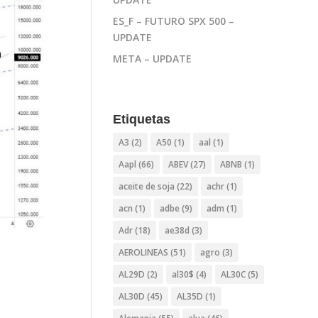
ES_F – FUTURO SPX 500 –
UPDATE
META – UPDATE
Etiquetas
A3
(2)
A50
(1)
aal
(1)
Aapl
(66)
ABEV
(27)
ABNB
(1)
aceite de soja
(22)
achr
(1)
acn
(1)
adbe
(9)
adm
(1)
Adr
(18)
ae38d
(3)
AEROLINEAS
(51)
agro
(3)
AL29D
(2)
al30$
(4)
AL30C
(5)
AL30D
(45)
AL35D
(1)