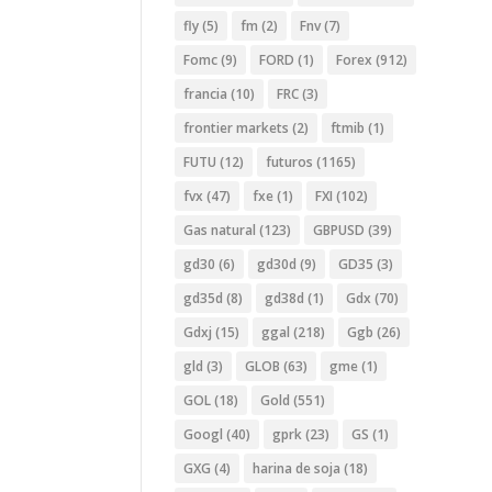
fly
(5)
fm
(2)
Fnv
(7)
Fomc
(9)
FORD
(1)
Forex
(912)
francia
(10)
FRC
(3)
frontier markets
(2)
ftmib
(1)
FUTU
(12)
futuros
(1165)
fvx
(47)
fxe
(1)
FXI
(102)
Gas natural
(123)
GBPUSD
(39)
gd30
(6)
gd30d
(9)
GD35
(3)
gd35d
(8)
gd38d
(1)
Gdx
(70)
Gdxj
(15)
ggal
(218)
Ggb
(26)
gld
(3)
GLOB
(63)
gme
(1)
GOL
(18)
Gold
(551)
Googl
(40)
gprk
(23)
GS
(1)
GXG
(4)
harina de soja
(18)