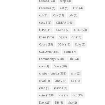
Canada
(93)
canje
(3)
Cannabis
(1)
cat
(1)
CBD
(4)
ccl
(21)
Cde
(18)
cds
(1)
ceco2
(9)
CEDEAR
(103)
CEPU
(41)
CGPA2
(2)
CHILE
(28)
China
(585)
cig
(1)
citi
(18)
Cobre
(35)
COIN
(12)
Colo
(5)
COLOMBIA
(41)
come
(7)
Commodity
(1260)
Crb
(54)
cres
(1)
Cresy
(30)
cripto moneda
(339)
crm
(2)
crwd
(1)
CRWV
(1)
CS
(12)
csco
(3)
cursos
(1)
cuña
(1930)
cvs
(1)
cvx
(33)
Dax
(26)
DB
(6)
dba
(2)