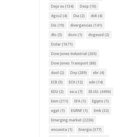
Deja vu
(134)
Desp
(10)
dgcu2
(4)
Dia
(2)
didi
(4)
Dis
(19)
divergencias
(141)
dlo
(3)
docn
(1)
dogeusd
(2)
Dolar
(1671)
Dow Jones Industrial
(265)
Dow Jones Transport
(88)
duol
(2)
Dxy
(289)
ebr
(4)
ECB
(5)
ECH
(12)
edn
(14)
EDU
(2)
ee.u
(7)
EE.UU.
(4496)
Eem
(211)
EFA
(1)
Egipto
(1)
egpt
(1)
EGRNF
(1)
Emb
(32)
Emerging market
(2236)
encuesta
(1)
Energia
(377)