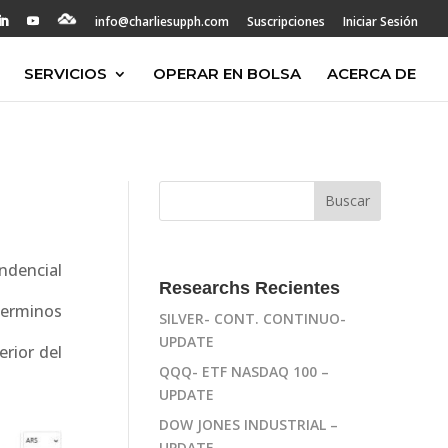
info@charliesupph.com
Suscripciones
Iniciar Sesión
SERVICIOS
OPERAR EN BOLSA
ACERCA DE
ndencial
Researchs Recientes
terminos
SILVER- CONT. CONTINUO-
UPDATE
erior del
QQQ- ETF NASDAQ 100 –
UPDATE
DOW JONES INDUSTRIAL –
UPDATE