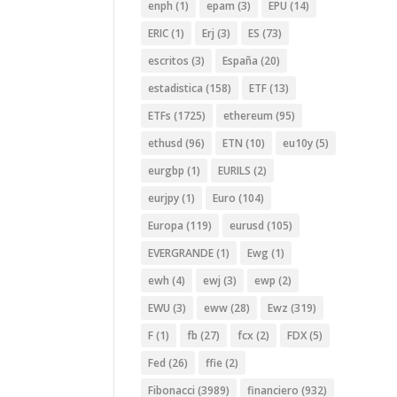
enph
(1)
epam
(3)
EPU
(14)
ERIC
(1)
Erj
(3)
ES
(73)
escritos
(3)
España
(20)
estadistica
(158)
ETF
(13)
ETFs
(1725)
ethereum
(95)
ethusd
(96)
ETN
(10)
eu10y
(5)
eurgbp
(1)
EURILS
(2)
eurjpy
(1)
Euro
(104)
Europa
(119)
eurusd
(105)
EVERGRANDE
(1)
Ewg
(1)
ewh
(4)
ewj
(3)
ewp
(2)
EWU
(3)
eww
(28)
Ewz
(319)
F
(1)
fb
(27)
fcx
(2)
FDX
(5)
Fed
(26)
ffie
(2)
Fibonacci
(3989)
financiero
(932)