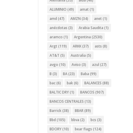
Alemania
(55)
alua
(46)
ALUMINIO
(49)
amat
(1)
amd
(47)
AMZN
(34)
anet
(1)
anécdotas
(3)
Arabia Saudita
(1)
aramco
(1)
Argentina
(2530)
Argt
(119)
ARKK
(37)
asts
(8)
AT&T
(5)
Australia
(5)
avgo
(10)
Aviso
(3)
azul
(27)
B
(3)
BA
(23)
Baba
(99)
bac
(6)
bak
(6)
BALANCES
(88)
BALTIC DRY
(1)
BANCOS
(907)
BANCOS CENTRALES
(13)
Barrick
(38)
BBAR
(89)
Bbd
(105)
bbva
(2)
bcs
(3)
BDORY
(10)
bear flags
(124)