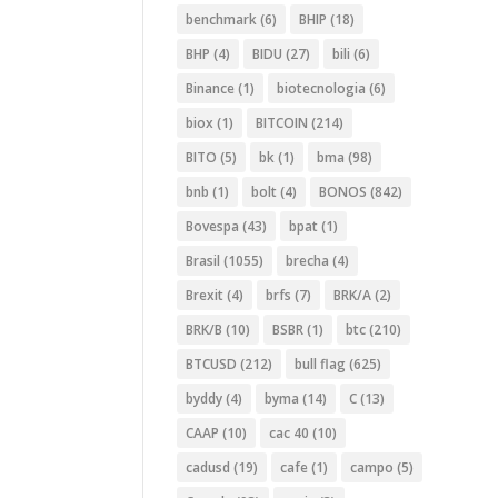
benchmark
(6)
BHIP
(18)
BHP
(4)
BIDU
(27)
bili
(6)
Binance
(1)
biotecnologia
(6)
biox
(1)
BITCOIN
(214)
BITO
(5)
bk
(1)
bma
(98)
bnb
(1)
bolt
(4)
BONOS
(842)
Bovespa
(43)
bpat
(1)
Brasil
(1055)
brecha
(4)
Brexit
(4)
brfs
(7)
BRK/A
(2)
BRK/B
(10)
BSBR
(1)
btc
(210)
BTCUSD
(212)
bull flag
(625)
byddy
(4)
byma
(14)
C
(13)
CAAP
(10)
cac 40
(10)
cadusd
(19)
cafe
(1)
campo
(5)