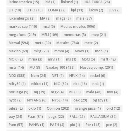
latinoamerica
(15)
lcid
(1)
linkusd
(1)
LIRA TURCA
(26)
LIT
(10)
LITIO
(10)
LOMA
(22)
lqd
(11)
lukoy
(2)
Luv
(2)
luxemburgo
(2)
MA
(2)
mags
(9)
maiz
(37)
market cap
(110)
mcd
(5)
Medias moviles
(996)
megafono
(219)
MELI
(109)
memorias
(3)
mep
(21)
Merval
(594)
meta
(30)
Metales
(784)
metr
(2)
Mexico
(69)
mirg
(23)
mmm
(4)
Moex
(1)
moh
(1)
MORI
(2)
mrna
(3)
mrvl
(1)
ms
(1)
MSCI
(5)
msft
(42)
mstr
(14)
MU
(3)
Nasdaq 100
(422)
Nasdaq comp.
(201)
NDX
(388)
Nem
(24)
NET
(1)
NFLX
(14)
nickel
(6)
nifty50
(1)
nikkei
(11)
NIO
(60)
nke
(16)
nok
(1)
noruega
(5)
nq
(79)
nrgv
(4)
nu
(33)
nvda
(48)
nvo
(4)
nycb
(2)
NYFANG
(6)
NYSE
(14)
oex
(29)
ogzpy
(1)
oibr3
(2)
oklo
(1)
Opinion
(202)
orange juice
(1)
orcl
(12)
oxy
(24)
Paas
(31)
pags
(22)
PALL
(25)
PALLADIUM
(32)
Pam
(57)
PANW
(1)
PATH
(4)
pbi
(1)
Pbr
(145)
pce
(2)