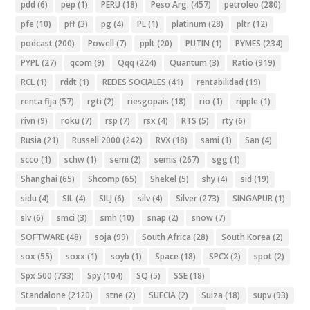
pdd
(6)
pep
(1)
PERU
(18)
Peso Arg.
(457)
petroleo
(280)
pfe
(10)
pff
(3)
pg
(4)
PL
(1)
platinum
(28)
pltr
(12)
podcast
(200)
Powell
(7)
pplt
(20)
PUTIN
(1)
PYMES
(234)
PYPL
(27)
qcom
(9)
Qqq
(224)
Quantum
(3)
Ratio
(919)
RCL
(1)
rddt
(1)
REDES SOCIALES
(41)
rentabilidad
(19)
renta fija
(57)
rgti
(2)
riesgopais
(18)
rio
(1)
ripple
(1)
rivn
(9)
roku
(7)
rsp
(7)
rsx
(4)
RTS
(5)
rty
(6)
Rusia
(21)
Russell 2000
(242)
RVX
(18)
sami
(1)
San
(4)
scco
(1)
schw
(1)
semi
(2)
semis
(267)
sgg
(1)
Shanghai
(65)
Shcomp
(65)
Shekel
(5)
shy
(4)
sid
(19)
sidu
(4)
SIL
(4)
SILJ
(6)
silv
(4)
Silver
(273)
SINGAPUR
(1)
slv
(6)
smci
(3)
smh
(10)
snap
(2)
snow
(7)
SOFTWARE
(48)
soja
(99)
South Africa
(28)
South Korea
(2)
sox
(55)
soxx
(1)
soyb
(1)
Space
(18)
SPCX
(2)
spot
(2)
Spx 500
(733)
Spy
(104)
SQ
(5)
SSE
(18)
Standalone
(2120)
stne
(2)
SUECIA
(2)
Suiza
(18)
supv
(93)