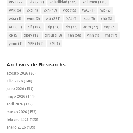
VIST
(77)
Vix
(200)
volatilidad
(236)
Volumen
(170)
Vvix
(6)
vxd
(1)
vxn
(17)
Vxx
(15)
WAL
(1)
wb
(2)
wba
(1)
wmt
(2)
wti
(221)
XAL
(1)
xau
(5)
xhb
(3)
XLE
(17)
Xlf
(104)
Xlp
(34)
Xly
(32)
Xom
(27)
xop
(6)
xp
(5)
xpev
(12)
xrpusd
(3)
Yen
(58)
yinn
(1)
YM
(17)
ymm
(1)
YPF
(164)
ZM
(6)
Archivos de Researchs
agosto 2026
(26)
julio 2026
(140)
junio 2026
(139)
mayo 2026
(144)
abril 2026
(143)
marzo 2026
(153)
febrero 2026
(128)
enero 2026
(139)