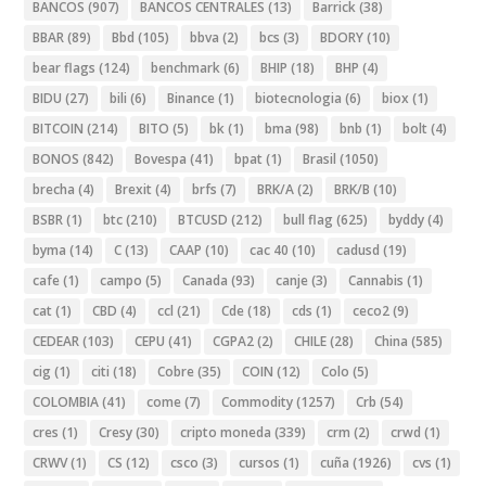
BANCOS
(907)
BANCOS CENTRALES
(13)
Barrick
(38)
BBAR
(89)
Bbd
(105)
bbva
(2)
bcs
(3)
BDORY
(10)
bear flags
(124)
benchmark
(6)
BHIP
(18)
BHP
(4)
BIDU
(27)
bili
(6)
Binance
(1)
biotecnologia
(6)
biox
(1)
BITCOIN
(214)
BITO
(5)
bk
(1)
bma
(98)
bnb
(1)
bolt
(4)
BONOS
(842)
Bovespa
(41)
bpat
(1)
Brasil
(1050)
brecha
(4)
Brexit
(4)
brfs
(7)
BRK/A
(2)
BRK/B
(10)
BSBR
(1)
btc
(210)
BTCUSD
(212)
bull flag
(625)
byddy
(4)
byma
(14)
C
(13)
CAAP
(10)
cac 40
(10)
cadusd
(19)
cafe
(1)
campo
(5)
Canada
(93)
canje
(3)
Cannabis
(1)
cat
(1)
CBD
(4)
ccl
(21)
Cde
(18)
cds
(1)
ceco2
(9)
CEDEAR
(103)
CEPU
(41)
CGPA2
(2)
CHILE
(28)
China
(585)
cig
(1)
citi
(18)
Cobre
(35)
COIN
(12)
Colo
(5)
COLOMBIA
(41)
come
(7)
Commodity
(1257)
Crb
(54)
cres
(1)
Cresy
(30)
cripto moneda
(339)
crm
(2)
crwd
(1)
CRWV
(1)
CS
(12)
csco
(3)
cursos
(1)
cuña
(1926)
cvs
(1)