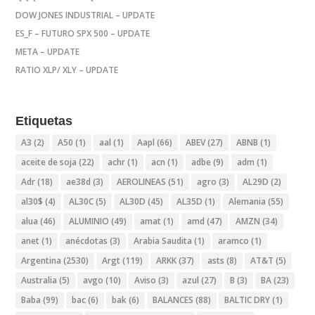
DOW JONES INDUSTRIAL – UPDATE
ES_F – FUTURO SPX 500 – UPDATE
META – UPDATE
RATIO XLP/ XLY – UPDATE
Etiquetas
A3
(2)
A50
(1)
aal
(1)
Aapl
(66)
ABEV
(27)
ABNB
(1)
aceite de soja
(22)
achr
(1)
acn
(1)
adbe
(9)
adm
(1)
Adr
(18)
ae38d
(3)
AEROLINEAS
(51)
agro
(3)
AL29D
(2)
al30$
(4)
AL30C
(5)
AL30D
(45)
AL35D
(1)
Alemania
(55)
alua
(46)
ALUMINIO
(49)
amat
(1)
amd
(47)
AMZN
(34)
anet
(1)
anécdotas
(3)
Arabia Saudita
(1)
aramco
(1)
Argentina
(2530)
Argt
(119)
ARKK
(37)
asts
(8)
AT&T
(5)
Australia
(5)
avgo
(10)
Aviso
(3)
azul
(27)
B
(3)
BA
(23)
Baba
(99)
bac
(6)
bak
(6)
BALANCES
(88)
BALTIC DRY
(1)