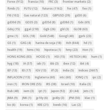
Forex
(912)
francia
(10)
FRC
(3)
frontier markets
(2)
ftmib
(1)
FUTU
(12)
futuros
(1162)
fvx
(47)
fxe
(1)
FXI
(102)
Gas natural
(123)
GBPUSD
(39)
gd30
(6)
gd30d
(9)
GD35
(3)
gd35d
(8)
gd38d
(1)
Gdx
(69)
Gdxj
(15)
ggal
(218)
Ggb
(26)
gld
(3)
GLOB
(63)
gme
(1)
GOL
(18)
Gold
(548)
Googl
(40)
gprk
(23)
GS
(1)
GXG
(4)
harina de soja
(18)
Hch
(844)
hd
(1)
health
(19)
hims
(16)
hipoteca
(1)
hmy
(23)
Hon
(1)
HONG KONG
(83)
HOOD
(1)
HSI
(15)
HSTECH
(46)
hum
(1)
hyg
(18)
IA
(57)
iab
(1)
ibb
(3)
ibex
(12)
ibit
(4)
IEF
(13)
IEI
(17)
IGV
(13)
ilf
(3)
India
(5)
Indices
(3607)
INFLACION
(113)
Inglaterra
(60)
intc
(60)
IONQ
(1)
ipc
(2)
iren
(1)
IRON ORE
(55)
IRS
(38)
Israel
(10)
Italia
(3)
Itub
(48)
iwm
(3)
iyt
(1)
Japon
(92)
JD
(44)
Jets
(1)
JMIA
(9)
JNK
(1)
jp10y
(6)
jp40y
(3)
JPM
(50)
klac
(1)
ko
(6)
korea
(1)
KRE
(21)
kweb
(16)
Lac
(2)