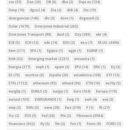
cvx
(33)
Dax
(26)
DB
(6)
dba
(2)
Deja vu
(134)
Desp
(10)
dgcu2
(4)
Dia
(2)
didi
(4)
Dis
(19)
divergencias
(140)
dlo
(3)
docn
(1)
dogeusd
(2)
Dolar
(1670)
Dow Jones Industrial
(265)
Dow Jones Transport
(88)
duol
(2)
Dxy
(289)
ebr
(4)
ECB
(5)
ECH
(12)
edn
(14)
EDU
(2)
ee.u
(7)
EE.UU.
(4496)
Eem
(211)
EFA
(1)
Egipto
(1)
egpt
(1)
EGRNF
(1)
Emb
(32)
Emerging market
(2231)
encuesta
(1)
Energia
(377)
enph
(1)
epam
(3)
EPU
(14)
ERIC
(1)
Erj
(3)
ES
(73)
escritos
(3)
España
(20)
estadistica
(158)
ETF
(13)
ETFs
(1722)
ethereum
(95)
ethusd
(96)
ETN
(10)
eu10y
(5)
eurgbp
(1)
EURILS
(2)
eurjpy
(1)
Euro
(104)
Europa
(119)
eurusd
(105)
EVERGRANDE
(1)
Ewg
(1)
ewh
(4)
ewj
(3)
ewp
(2)
EWU
(3)
eww
(28)
Ewz
(318)
F
(1)
fb
(27)
fcx
(2)
FDX
(5)
Fed
(26)
ffie
(2)
Fibonacci
(3984)
financiero
(932)
fly
(5)
fm
(2)
Fnv
(7)
Fomc
(9)
FORD
(1)