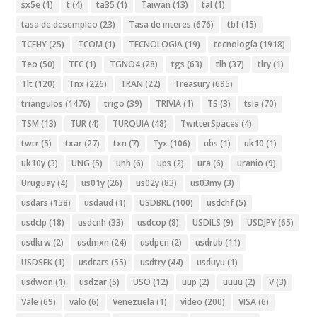
sx5e
(1)
t
(4)
ta35
(1)
Taiwan
(13)
tal
(1)
tasa de desempleo
(23)
Tasa de interes
(676)
tbf
(15)
TCEHY
(25)
TCOM
(1)
TECNOLOGIA
(19)
tecnología
(1918)
Teo
(50)
TFC
(1)
TGNO4
(28)
tgs
(63)
tlh
(37)
tlry
(1)
Tlt
(120)
Tnx
(226)
TRAN
(22)
Treasury
(695)
triangulos
(1476)
trigo
(39)
TRIVIA
(1)
TS
(3)
tsla
(70)
TSM
(13)
TUR
(4)
TURQUIA
(48)
TwitterSpaces
(4)
twtr
(5)
txar
(27)
txn
(7)
Tyx
(106)
ubs
(1)
uk10
(1)
uk10y
(3)
UNG
(5)
unh
(6)
ups
(2)
ura
(6)
uranio
(9)
Uruguay
(4)
us01y
(26)
us02y
(83)
us03my
(3)
usdars
(158)
usdaud
(1)
USDBRL
(100)
usdchf
(5)
usdclp
(18)
usdcnh
(33)
usdcop
(8)
USDILS
(9)
USDJPY
(65)
usdkrw
(2)
usdmxn
(24)
usdpen
(2)
usdrub
(11)
USDSEK
(1)
usdtars
(55)
usdtry
(44)
usduyu
(1)
usdwon
(1)
usdzar
(5)
USO
(12)
uup
(2)
uuuu
(2)
V
(3)
Vale
(69)
valo
(6)
Venezuela
(1)
video
(200)
VISA
(6)