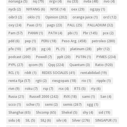
noruega
(5)
nq
(79)
nrgv
(4)
nu
(33)
nvda
(48)
nvo
(4)
nycb
(2)
NYFANG
(6)
NYSE
(14)
oex
(29)
ogzpy
(1)
oibr3
(2)
oklo
(1)
Opinion
(202)
orange juice
(1)
orcl
(12)
oxy
(24)
Paas
(31)
pags
(23)
PALL
(25)
PALLADIUM
(32)
Pam
(57)
PANW
(1)
PATH
(4)
pbi
(1)
Pbr
(145)
pce
(2)
pdd
(6)
pep
(1)
PERU
(18)
Peso Arg.
(458)
petroleo
(280)
pfe
(10)
pff
(3)
pg
(4)
PL
(1)
platinum
(28)
pltr
(12)
podcast
(200)
Powell
(7)
pplt
(20)
PUTIN
(1)
PYMES
(234)
PYPL
(27)
qcom
(9)
Qqq
(224)
Quantum
(3)
Ratio
(920)
RCL
(1)
rddt
(1)
REDES SOCIALES
(41)
rentabilidad
(19)
renta fija
(57)
rgti
(2)
riesgopais
(18)
rio
(1)
ripple
(1)
rivn
(9)
roku
(7)
rsp
(7)
rsx
(4)
RTS
(5)
rty
(6)
Rusia
(21)
Russell 2000
(242)
RVX
(18)
sami
(1)
San
(4)
scco
(1)
schw
(1)
semi
(2)
semis
(267)
sgg
(1)
Shanghai
(65)
Shcomp
(65)
Shekel
(5)
shy
(4)
sid
(19)
sidu
(4)
SIL
(5)
SILJ
(6)
silv
(4)
Silver
(276)
SINGAPUR
(1)