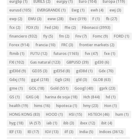
eurgbp
(1)
EURILS
(2)
eurjpy
(1)
Euro
(104)
Europa
(119)
eurusd
(105)
EVERGRANDE
(1)
Ewg
(1)
ewh
(4)
ewj
(3)
ewp
(2)
EWU
(3)
eww
(28)
Ewz
(319)
F
(1)
fb
(27)
fcx
(2)
FDX
(5)
Fed
(26)
ffie
(2)
Fibonacci
(3993)
financiero
(932)
fly
(5)
fm
(2)
Fnv
(7)
Fomc
(9)
FORD
(1)
Forex
(914)
francia
(10)
FRC
(3)
frontier markets
(2)
ftmib
(1)
FUTU
(12)
futuros
(1165)
fvx
(47)
fxe
(1)
FXI
(102)
Gas natural
(123)
GBPUSD
(39)
gd30
(6)
gd30d
(9)
GD35
(3)
gd35d
(8)
gd38d
(1)
Gdx
(70)
Gdxj
(15)
ggal
(218)
Ggb
(26)
gld
(3)
GLOB
(63)
gme
(1)
GOL
(18)
Gold
(551)
Googl
(40)
gprk
(23)
GS
(1)
GXG
(4)
harina de soja
(18)
Hch
(844)
hd
(1)
health
(19)
hims
(16)
hipoteca
(1)
hmy
(23)
Hon
(1)
HONG KONG
(83)
HOOD
(1)
HSI
(15)
HSTECH
(46)
hum
(1)
hyg
(18)
IA
(57)
iab
(1)
ibb
(3)
ibex
(12)
ibit
(4)
IEF
(13)
IEI
(17)
IGV
(13)
ilf
(3)
India
(5)
Indices
(3612)