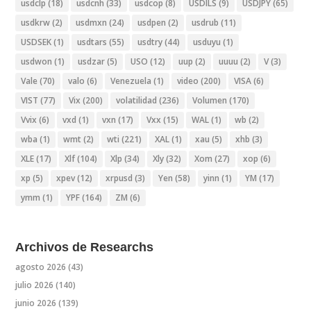
usdclp
(18)
usdcnh
(33)
usdcop
(8)
USDILS
(9)
USDJPY
(65)
usdkrw
(2)
usdmxn
(24)
usdpen
(2)
usdrub
(11)
USDSEK
(1)
usdtars
(55)
usdtry
(44)
usduyu
(1)
usdwon
(1)
usdzar
(5)
USO
(12)
uup
(2)
uuuu
(2)
V
(3)
Vale
(70)
valo
(6)
Venezuela
(1)
video
(200)
VISA
(6)
VIST
(77)
Vix
(200)
volatilidad
(236)
Volumen
(170)
Vvix
(6)
vxd
(1)
vxn
(17)
Vxx
(15)
WAL
(1)
wb
(2)
wba
(1)
wmt
(2)
wti
(221)
XAL
(1)
xau
(5)
xhb
(3)
XLE
(17)
Xlf
(104)
Xlp
(34)
Xly
(32)
Xom
(27)
xop
(6)
xp
(5)
xpev
(12)
xrpusd
(3)
Yen
(58)
yinn
(1)
YM
(17)
ymm
(1)
YPF
(164)
ZM
(6)
Archivos de Researchs
agosto 2026
(43)
julio 2026
(140)
junio 2026
(139)