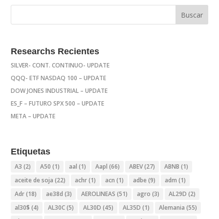
Researchs Recientes
SILVER- CONT. CONTINUO- UPDATE
QQQ- ETF NASDAQ 100 – UPDATE
DOW JONES INDUSTRIAL – UPDATE
ES_F – FUTURO SPX 500 – UPDATE
META – UPDATE
Etiquetas
A3
(2)
A50
(1)
aal
(1)
Aapl
(66)
ABEV
(27)
ABNB
(1)
aceite de soja
(22)
achr
(1)
acn
(1)
adbe
(9)
adm
(1)
Adr
(18)
ae38d
(3)
AEROLINEAS
(51)
agro
(3)
AL29D
(2)
al30$
(4)
AL30C
(5)
AL30D
(45)
AL35D
(1)
Alemania
(55)