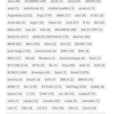
alua
(46)
ALUMINIO
(49)
amat
(1)
amd
(47)
AMZN
(34)
anet
(1)
anécdotas
(3)
Arabia Saudita
(1)
aramco
(1)
Argentina
(2532)
Argt
(119)
ARKK
(37)
asts
(8)
AT&T
(5)
Australia
(5)
avgo
(10)
Aviso
(3)
azul
(27)
B
(3)
BA
(23)
Baba
(99)
bac
(6)
bak
(6)
BALANCES
(88)
BALTIC DRY
(1)
BANCOS
(907)
BANCOS CENTRALES
(13)
Barrick
(38)
BBAR
(89)
Bbd
(105)
bbva
(2)
bcs
(3)
BDORY
(10)
bear flags
(125)
benchmark
(6)
BHIP
(18)
BHP
(4)
BIDU
(27)
bili
(6)
Binance
(1)
biotecnologia
(6)
biox
(1)
BITCOIN
(214)
BITO
(5)
bk
(1)
bma
(98)
bnb
(1)
bolt
(4)
BONOS
(846)
Bovespa
(43)
bpat
(1)
Brasil
(1055)
brecha
(4)
Brexit
(4)
brfs
(7)
BRK/A
(2)
BRK/B
(10)
BSBR
(1)
btc
(210)
BTCUSD
(212)
bull flag
(626)
byddy
(4)
byma
(14)
C
(13)
CAAP
(10)
cac 40
(10)
cadusd
(19)
cafe
(1)
campo
(5)
Canada
(93)
canje
(3)
Cannabis
(1)
cat
(1)
CBD
(4)
ccl
(21)
Cde
(18)
cds
(1)
ceco2
(9)