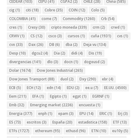
CEDEAR
(103)
CEPU
(41)
CGPA2
(2)
CHILE
(28)
China
(585)
cig
(1)
citi
(18)
Cobre
(35)
COIN
(12)
Colo
(5)
COLOMBIA
(41)
come
(7)
Commodity
(1260)
Crb
(54)
cres
(1)
Cresy
(30)
cripto moneda
(339)
crm
(2)
crwd
(1)
CRWV
(1)
CS
(12)
csco
(3)
cursos
(1)
cuña
(1931)
cvs
(1)
cvx
(33)
Dax
(26)
DB
(6)
dba
(2)
Deja vu
(134)
Desp
(10)
dgcu2
(4)
Dia
(2)
didi
(4)
Dis
(19)
divergencias
(141)
dlo
(3)
docn
(1)
dogeusd
(2)
Dolar
(1674)
Dow Jones Industrial
(265)
Dow Jones Transport
(88)
duol
(2)
Dxy
(290)
ebr
(4)
ECB
(5)
ECH
(12)
edn
(14)
EDU
(2)
ee.u
(7)
EE.UU.
(4500)
Eem
(211)
EFA
(1)
Egipto
(1)
egpt
(1)
EGRNF
(1)
Emb
(32)
Emerging market
(2236)
encuesta
(1)
Energia
(377)
enph
(1)
epam
(3)
EPU
(14)
ERIC
(1)
Erj
(3)
ES
(73)
escritos
(3)
España
(20)
estadistica
(158)
ETF
(13)
ETFs
(1727)
ethereum
(95)
ethusd
(96)
ETN
(10)
eu10y
(5)