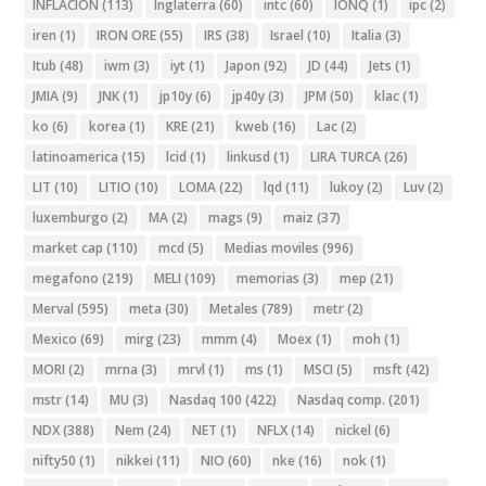
INFLACION
(113)
Inglaterra
(60)
intc
(60)
IONQ
(1)
ipc
(2)
iren
(1)
IRON ORE
(55)
IRS
(38)
Israel
(10)
Italia
(3)
Itub
(48)
iwm
(3)
iyt
(1)
Japon
(92)
JD
(44)
Jets
(1)
JMIA
(9)
JNK
(1)
jp10y
(6)
jp40y
(3)
JPM
(50)
klac
(1)
ko
(6)
korea
(1)
KRE
(21)
kweb
(16)
Lac
(2)
latinoamerica
(15)
lcid
(1)
linkusd
(1)
LIRA TURCA
(26)
LIT
(10)
LITIO
(10)
LOMA
(22)
lqd
(11)
lukoy
(2)
Luv
(2)
luxemburgo
(2)
MA
(2)
mags
(9)
maiz
(37)
market cap
(110)
mcd
(5)
Medias moviles
(996)
megafono
(219)
MELI
(109)
memorias
(3)
mep
(21)
Merval
(595)
meta
(30)
Metales
(789)
metr
(2)
Mexico
(69)
mirg
(23)
mmm
(4)
Moex
(1)
moh
(1)
MORI
(2)
mrna
(3)
mrvl
(1)
ms
(1)
MSCI
(5)
msft
(42)
mstr
(14)
MU
(3)
Nasdaq 100
(422)
Nasdaq comp.
(201)
NDX
(388)
Nem
(24)
NET
(1)
NFLX
(14)
nickel
(6)
nifty50
(1)
nikkei
(11)
NIO
(60)
nke
(16)
nok
(1)