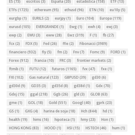
ES
(73)
escritos
(3)
España
(20)
estadistica
(158)
ETF
(13)
ETFs
(1725)
ethereum
(95)
ethusd
(96)
ETN
(10)
eu10y
(5)
eurgbp
(1)
EURILS
(2)
eurjpy
(1)
Euro
(104)
Europa
(119)
eurusd
(105)
EVERGRANDE
(1)
Ewg
(1)
ewh
(4)
ewj
(3)
ewp
(2)
EWU
(3)
eww
(28)
Ewz
(319)
F
(1)
fb
(27)
fcx
(2)
FDX
(5)
Fed
(26)
ffie
(2)
Fibonacci
(3989)
financiero
(932)
fly
(5)
fm
(2)
Fnv
(7)
Fomc
(9)
FORD
(1)
Forex
(912)
francia
(10)
FRC
(3)
frontier markets
(2)
ftmib
(1)
FUTU
(12)
futuros
(1165)
fvx
(47)
fxe
(1)
FXI
(102)
Gas natural
(123)
GBPUSD
(39)
gd30
(6)
gd30d
(9)
GD35
(3)
gd35d
(8)
gd38d
(1)
Gdx
(70)
Gdxj
(15)
ggal
(218)
Ggb
(26)
gld
(3)
GLOB
(63)
gme
(1)
GOL
(18)
Gold
(551)
Googl
(40)
gprk
(23)
GS
(1)
GXG
(4)
harina de soja
(18)
Hch
(844)
hd
(1)
health
(19)
hims
(16)
hipoteca
(1)
hmy
(23)
Hon
(1)
HONG KONG
(83)
HOOD
(1)
HSI
(15)
HSTECH
(46)
hum
(1)