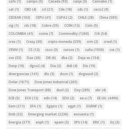
cafe
(1)
campo
(5)
Canada
(93)
canje
(3)
Cannabis
(1)
cat
(1)
CBD
(4)
ccl
(21)
Cde
(18)
cds
(1)
ceco2
(9)
CEDEAR
(103)
CEPU
(41)
CGPA2
(2)
CHILE
(28)
China
(585)
cig
(1)
citi
(18)
Cobre
(35)
COIN
(12)
Colo
(5)
COLOMBIA
(41)
come
(7)
Commodity
(1260)
Crb
(54)
cres
(1)
Cresy
(30)
cripto moneda
(339)
crm
(2)
crwd
(1)
CRWV
(1)
CS
(12)
csco
(3)
cursos
(1)
cuña
(1930)
cvs
(1)
cvx
(33)
Dax
(26)
DB
(6)
dba
(2)
Deja vu
(134)
Desp
(10)
dgcu2
(4)
Dia
(2)
didi
(4)
Dis
(19)
divergencias
(141)
dlo
(3)
docn
(1)
dogeusd
(2)
Dolar
(1671)
Dow Jones Industrial
(265)
Dow Jones Transport
(88)
duol
(2)
Dxy
(289)
ebr
(4)
ECB
(5)
ECH
(12)
edn
(14)
EDU
(2)
ee.u
(7)
EE.UU.
(4496)
Eem
(211)
EFA
(1)
Egipto
(1)
egpt
(1)
EGRNF
(1)
Emb
(32)
Emerging market
(2236)
encuesta
(1)
Energia
(377)
enph
(1)
epam
(3)
EPU
(14)
ERIC
(1)
Erj
(3)