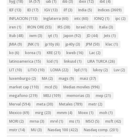
hyg
(18)
IA
(57)
iab
(1)
ibb
(3)
ibex
(12)
ibit
(4)
IEF
(13)
IEI
(17)
IGV
(13)
ilf
(3)
India
(5)
Indices
(3609)
INFLACION
(113)
Inglaterra
(60)
intc
(60)
IONQ
(1)
ipc
(2)
iren
(1)
IRON ORE
(55)
IRS
(38)
Israel
(10)
Italia
(3)
Itub
(48)
iwm
(3)
iyt
(1)
Japon
(92)
JD
(44)
Jets
(1)
JMIA
(9)
JNK
(1)
jp10y
(6)
jp40y
(3)
JPM
(50)
klac
(1)
ko
(6)
korea
(1)
KRE
(21)
kweb
(16)
Lac
(2)
latinoamerica
(15)
lcid
(1)
linkusd
(1)
LIRA TURCA
(26)
LIT
(10)
LITIO
(10)
LOMA
(22)
lqd
(11)
lukoy
(2)
Luv
(2)
luxemburgo
(2)
MA
(2)
mags
(9)
maiz
(37)
market cap
(110)
mcd
(5)
Medias moviles
(996)
megafono
(219)
MELI
(109)
memorias
(3)
mep
(21)
Merval
(594)
meta
(30)
Metales
(789)
metr
(2)
Mexico
(69)
mirg
(23)
mmm
(4)
Moex
(1)
moh
(1)
MORI
(2)
mrna
(3)
mrvl
(1)
ms
(1)
MSCI
(5)
msft
(42)
mstr
(14)
MU
(3)
Nasdaq 100
(422)
Nasdaq comp.
(201)