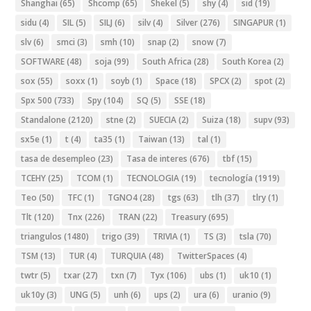
Shanghai
(65)
Shcomp
(65)
Shekel
(5)
shy
(4)
sid
(19)
sidu
(4)
SIL
(5)
SILJ
(6)
silv
(4)
Silver
(276)
SINGAPUR
(1)
slv
(6)
smci
(3)
smh
(10)
snap
(2)
snow
(7)
SOFTWARE
(48)
soja
(99)
South Africa
(28)
South Korea
(2)
sox
(55)
soxx
(1)
soyb
(1)
Space
(18)
SPCX
(2)
spot
(2)
Spx 500
(733)
Spy
(104)
SQ
(5)
SSE
(18)
Standalone
(2120)
stne
(2)
SUECIA
(2)
Suiza
(18)
supv
(93)
sx5e
(1)
t
(4)
ta35
(1)
Taiwan
(13)
tal
(1)
tasa de desempleo
(23)
Tasa de interes
(676)
tbf
(15)
TCEHY
(25)
TCOM
(1)
TECNOLOGIA
(19)
tecnología
(1919)
Teo
(50)
TFC
(1)
TGNO4
(28)
tgs
(63)
tlh
(37)
tlry
(1)
Tlt
(120)
Tnx
(226)
TRAN
(22)
Treasury
(695)
triangulos
(1480)
trigo
(39)
TRIVIA
(1)
TS
(3)
tsla
(70)
TSM
(13)
TUR
(4)
TURQUIA
(48)
TwitterSpaces
(4)
twtr
(5)
txar
(27)
txn
(7)
Tyx
(106)
ubs
(1)
uk10
(1)
uk10y
(3)
UNG
(5)
unh
(6)
ups
(2)
ura
(6)
uranio
(9)