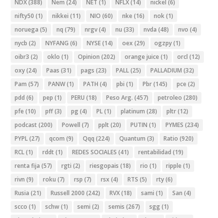
NDX
(388)
Nem
(24)
NET
(1)
NFLX
(14)
nickel
(6)
nifty50
(1)
nikkei
(11)
NIO
(60)
nke
(16)
nok
(1)
noruega
(5)
nq
(79)
nrgv
(4)
nu
(33)
nvda
(48)
nvo
(4)
nycb
(2)
NYFANG
(6)
NYSE
(14)
oex
(29)
ogzpy
(1)
oibr3
(2)
oklo
(1)
Opinion
(202)
orange juice
(1)
orcl
(12)
oxy
(24)
Paas
(31)
pags
(23)
PALL
(25)
PALLADIUM
(32)
Pam
(57)
PANW
(1)
PATH
(4)
pbi
(1)
Pbr
(145)
pce
(2)
pdd
(6)
pep
(1)
PERU
(18)
Peso Arg.
(457)
petroleo
(280)
pfe
(10)
pff
(3)
pg
(4)
PL
(1)
platinum
(28)
pltr
(12)
podcast
(200)
Powell
(7)
pplt
(20)
PUTIN
(1)
PYMES
(234)
PYPL
(27)
qcom
(9)
Qqq
(224)
Quantum
(3)
Ratio
(920)
RCL
(1)
rddt
(1)
REDES SOCIALES
(41)
rentabilidad
(19)
renta fija
(57)
rgti
(2)
riesgopais
(18)
rio
(1)
ripple
(1)
rivn
(9)
roku
(7)
rsp
(7)
rsx
(4)
RTS
(5)
rty
(6)
Rusia
(21)
Russell 2000
(242)
RVX
(18)
sami
(1)
San
(4)
scco
(1)
schw
(1)
semi
(2)
semis
(267)
sgg
(1)