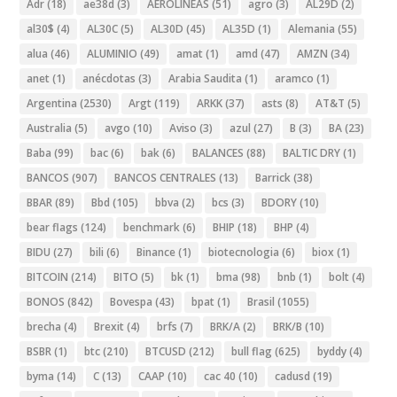
Adr
(18)
ae38d
(3)
AEROLINEAS
(51)
agro
(3)
AL29D
(2)
al30$
(4)
AL30C
(5)
AL30D
(45)
AL35D
(1)
Alemania
(55)
alua
(46)
ALUMINIO
(49)
amat
(1)
amd
(47)
AMZN
(34)
anet
(1)
anécdotas
(3)
Arabia Saudita
(1)
aramco
(1)
Argentina
(2530)
Argt
(119)
ARKK
(37)
asts
(8)
AT&T
(5)
Australia
(5)
avgo
(10)
Aviso
(3)
azul
(27)
B
(3)
BA
(23)
Baba
(99)
bac
(6)
bak
(6)
BALANCES
(88)
BALTIC DRY
(1)
BANCOS
(907)
BANCOS CENTRALES
(13)
Barrick
(38)
BBAR
(89)
Bbd
(105)
bbva
(2)
bcs
(3)
BDORY
(10)
bear flags
(124)
benchmark
(6)
BHIP
(18)
BHP
(4)
BIDU
(27)
bili
(6)
Binance
(1)
biotecnologia
(6)
biox
(1)
BITCOIN
(214)
BITO
(5)
bk
(1)
bma
(98)
bnb
(1)
bolt
(4)
BONOS
(842)
Bovespa
(43)
bpat
(1)
Brasil
(1055)
brecha
(4)
Brexit
(4)
brfs
(7)
BRK/A
(2)
BRK/B
(10)
BSBR
(1)
btc
(210)
BTCUSD
(212)
bull flag
(625)
byddy
(4)
byma
(14)
C
(13)
CAAP
(10)
cac 40
(10)
cadusd
(19)