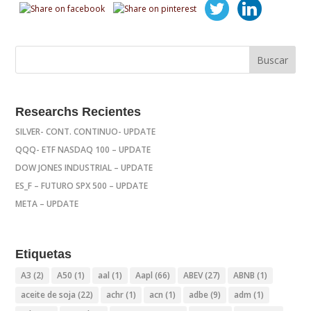
Researchs Recientes
SILVER- CONT. CONTINUO- UPDATE
QQQ- ETF NASDAQ 100 – UPDATE
DOW JONES INDUSTRIAL – UPDATE
ES_F – FUTURO SPX 500 – UPDATE
META – UPDATE
Etiquetas
A3
(2)
A50
(1)
aal
(1)
Aapl
(66)
ABEV
(27)
ABNB
(1)
aceite de soja
(22)
achr
(1)
acn
(1)
adbe
(9)
adm
(1)