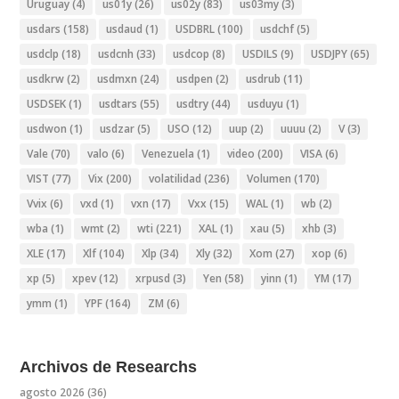
Uruguay
(4)
us01y
(26)
us02y
(83)
us03my
(3)
usdars
(158)
usdaud
(1)
USDBRL
(100)
usdchf
(5)
usdclp
(18)
usdcnh
(33)
usdcop
(8)
USDILS
(9)
USDJPY
(65)
usdkrw
(2)
usdmxn
(24)
usdpen
(2)
usdrub
(11)
USDSEK
(1)
usdtars
(55)
usdtry
(44)
usduyu
(1)
usdwon
(1)
usdzar
(5)
USO
(12)
uup
(2)
uuuu
(2)
V
(3)
Vale
(70)
valo
(6)
Venezuela
(1)
video
(200)
VISA
(6)
VIST
(77)
Vix
(200)
volatilidad
(236)
Volumen
(170)
Vvix
(6)
vxd
(1)
vxn
(17)
Vxx
(15)
WAL
(1)
wb
(2)
wba
(1)
wmt
(2)
wti
(221)
XAL
(1)
xau
(5)
xhb
(3)
XLE
(17)
Xlf
(104)
Xlp
(34)
Xly
(32)
Xom
(27)
xop
(6)
xp
(5)
xpev
(12)
xrpusd
(3)
Yen
(58)
yinn
(1)
YM
(17)
ymm
(1)
YPF
(164)
ZM
(6)
Archivos de Researchs
agosto 2026
(36)