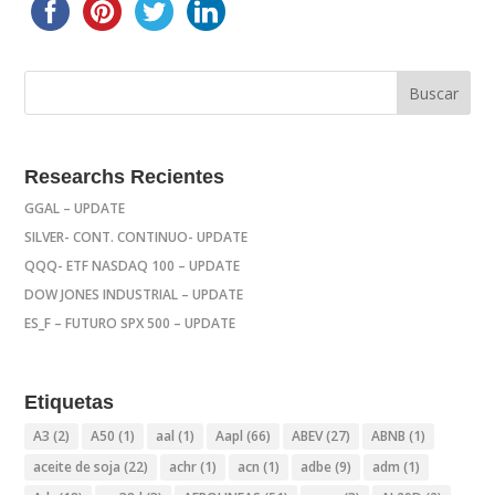
Researchs Recientes
GGAL – UPDATE
SILVER- CONT. CONTINUO- UPDATE
QQQ- ETF NASDAQ 100 – UPDATE
DOW JONES INDUSTRIAL – UPDATE
ES_F – FUTURO SPX 500 – UPDATE
Etiquetas
A3
(2)
A50
(1)
aal
(1)
Aapl
(66)
ABEV
(27)
ABNB
(1)
aceite de soja
(22)
achr
(1)
acn
(1)
adbe
(9)
adm
(1)