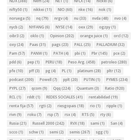
NDX
(388)
Nem
(24)
NET
(1)
NFLX
(14)
nickel
(6)
nifty50
(1)
nikkei
(11)
NIO
(60)
nke
(16)
nok
(1)
noruega
(5)
nq
(79)
nrgv
(4)
nu
(33)
nvda
(48)
nvo
(4)
nycb
(2)
NYFANG
(6)
NYSE
(14)
oex
(29)
ogzpy
(1)
oibr3
(2)
oklo
(1)
Opinion
(202)
orange juice
(1)
orcl
(12)
oxy
(24)
Paas
(31)
pags
(23)
PALL
(25)
PALLADIUM
(32)
Pam
(57)
PANW
(1)
PATH
(4)
pbi
(1)
Pbr
(145)
pce
(2)
pdd
(6)
pep
(1)
PERU
(18)
Peso Arg.
(458)
petroleo
(280)
pfe
(10)
pff
(3)
pg
(4)
PL
(1)
platinum
(28)
pltr
(12)
podcast
(200)
Powell
(7)
pplt
(20)
PUTIN
(1)
PYMES
(234)
PYPL
(27)
qcom
(9)
Qqq
(224)
Quantum
(3)
Ratio
(920)
RCL
(1)
rddt
(1)
REDES SOCIALES
(41)
rentabilidad
(19)
renta fija
(57)
rgti
(2)
riesgopais
(18)
rio
(1)
ripple
(1)
rivn
(9)
roku
(7)
rsp
(7)
rsx
(4)
RTS
(5)
rty
(6)
Rusia
(21)
Russell 2000
(242)
RVX
(18)
sami
(1)
San
(4)
scco
(1)
schw
(1)
semi
(2)
semis
(267)
sgg
(1)