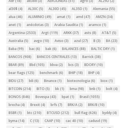
Adr
(18)
ae38d
(3)
AEROLINEAS
(51)
agro
(3)
AL29D
(2)
al30$
(4)
AL30C
(5)
AL30D
(45)
AL35D
(1)
Alemania
(55)
alua
(46)
ALUMINIO
(49)
amat
(1)
amd
(47)
AMZN
(34)
anet
(1)
anécdotas
(3)
Arabia Saudita
(1)
aramco
(1)
Argentina
(2533)
Argt
(119)
ARKK
(37)
asts
(8)
AT&T
(5)
Australia
(5)
avgo
(10)
Aviso
(3)
azul
(27)
B
(3)
BA
(23)
Baba
(99)
bac
(6)
bak
(6)
BALANCES
(88)
BALTIC DRY
(1)
BANCOS
(908)
BANCOS CENTRALES
(13)
Barrick
(38)
BBAR
(89)
Bbd
(105)
bbva
(2)
bcs
(3)
BDORY
(10)
bear flags
(125)
benchmark
(6)
BHIP
(18)
BHP
(4)
BIDU
(27)
bili
(6)
Binance
(1)
biotecnologia
(6)
biox
(1)
BITCOIN
(214)
BITO
(5)
bk
(1)
bma
(98)
bnb
(1)
bolt
(4)
BONOS
(846)
Bovespa
(43)
bpat
(1)
Brasil
(1055)
brecha
(4)
Brexit
(4)
brfs
(7)
BRK/A
(2)
BRK/B
(10)
BSBR
(1)
btc
(210)
BTCUSD
(212)
bull flag
(626)
byddy
(4)
byma
(14)
C
(13)
CAAP
(10)
cac 40
(10)
cadusd
(19)