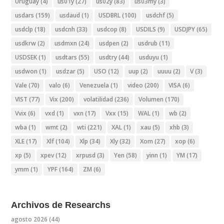
Uruguay
(4)
us01y
(27)
us02y
(83)
us03my
(3)
usdars
(159)
usdaud
(1)
USDBRL
(100)
usdchf
(5)
usdclp
(18)
usdcnh
(33)
usdcop
(8)
USDILS
(9)
USDJPY
(65)
usdkrw
(2)
usdmxn
(24)
usdpen
(2)
usdrub
(11)
USDSEK
(1)
usdtars
(55)
usdtry
(44)
usduyu
(1)
usdwon
(1)
usdzar
(5)
USO
(12)
uup
(2)
uuuu
(2)
V
(3)
Vale
(70)
valo
(6)
Venezuela
(1)
video
(200)
VISA
(6)
VIST
(77)
Vix
(200)
volatilidad
(236)
Volumen
(170)
Vvix
(6)
vxd
(1)
vxn
(17)
Vxx
(15)
WAL
(1)
wb
(2)
wba
(1)
wmt
(2)
wti
(221)
XAL
(1)
xau
(5)
xhb
(3)
XLE
(17)
Xlf
(104)
Xlp
(34)
Xly
(32)
Xom
(27)
xop
(6)
xp
(5)
xpev
(12)
xrpusd
(3)
Yen
(58)
yinn
(1)
YM
(17)
ymm
(1)
YPF
(164)
ZM
(6)
Archivos de Researchs
agosto 2026
(44)