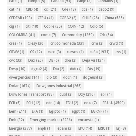
cafe
(1)
campo
(5)
Canada
(93)
canje
(3)
Cannabis
(1)
cat
(1)
CBD
(4)
ccl
(21)
Cde
(18)
cds
(1)
ceco2
(9)
CEDEAR
(103)
CEPU
(41)
CGPA2
(2)
CHILE
(28)
China
(585)
cig
(1)
citi
(18)
Cobre
(35)
COIN
(12)
Colo
(5)
COLOMBIA
(41)
come
(7)
Commodity
(1260)
Crb
(54)
cres
(1)
Cresy
(30)
cripto moneda
(339)
crm
(2)
crwd
(1)
CRWV
(1)
CS
(12)
csco
(3)
cursos
(1)
cuña
(1931)
cvs
(1)
cvx
(33)
Dax
(26)
DB
(6)
dba
(2)
Deja vu
(134)
Desp
(10)
dgcu2
(4)
Dia
(2)
didi
(4)
Dis
(19)
divergencias
(141)
dlo
(3)
docn
(1)
dogeusd
(2)
Dolar
(1674)
Dow Jones Industrial
(265)
Dow Jones Transport
(88)
duol
(2)
Dxy
(290)
ebr
(4)
ECB
(5)
ECH
(12)
edn
(14)
EDU
(2)
ee.u
(7)
EE.UU.
(4500)
Eem
(211)
EFA
(1)
Egipto
(1)
egpt
(1)
EGRNF
(1)
Emb
(32)
Emerging market
(2236)
encuesta
(1)
Energia
(377)
enph
(1)
epam
(3)
EPU
(14)
ERIC
(1)
Erj
(3)