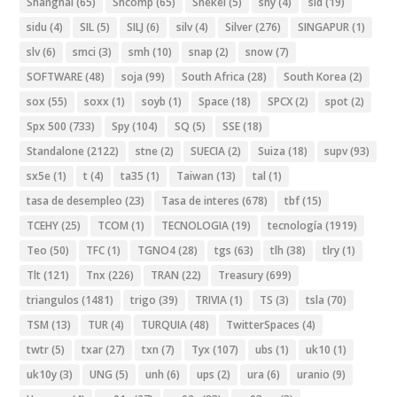
Shanghai
(65)
Shcomp
(65)
Shekel
(5)
shy
(4)
sid
(19)
sidu
(4)
SIL
(5)
SILJ
(6)
silv
(4)
Silver
(276)
SINGAPUR
(1)
slv
(6)
smci
(3)
smh
(10)
snap
(2)
snow
(7)
SOFTWARE
(48)
soja
(99)
South Africa
(28)
South Korea
(2)
sox
(55)
soxx
(1)
soyb
(1)
Space
(18)
SPCX
(2)
spot
(2)
Spx 500
(733)
Spy
(104)
SQ
(5)
SSE
(18)
Standalone
(2122)
stne
(2)
SUECIA
(2)
Suiza
(18)
supv
(93)
sx5e
(1)
t
(4)
ta35
(1)
Taiwan
(13)
tal
(1)
tasa de desempleo
(23)
Tasa de interes
(678)
tbf
(15)
TCEHY
(25)
TCOM
(1)
TECNOLOGIA
(19)
tecnología
(1919)
Teo
(50)
TFC
(1)
TGNO4
(28)
tgs
(63)
tlh
(38)
tlry
(1)
Tlt
(121)
Tnx
(226)
TRAN
(22)
Treasury
(699)
triangulos
(1481)
trigo
(39)
TRIVIA
(1)
TS
(3)
tsla
(70)
TSM
(13)
TUR
(4)
TURQUIA
(48)
TwitterSpaces
(4)
twtr
(5)
txar
(27)
txn
(7)
Tyx
(107)
ubs
(1)
uk10
(1)
uk10y
(3)
UNG
(5)
unh
(6)
ups
(2)
ura
(6)
uranio
(9)