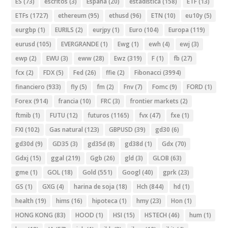
ES
(73)
escritos
(3)
España
(20)
estadistica
(158)
ETF
(13)
ETFs
(1727)
ethereum
(95)
ethusd
(96)
ETN
(10)
eu10y
(5)
eurgbp
(1)
EURILS
(2)
eurjpy
(1)
Euro
(104)
Europa
(119)
eurusd
(105)
EVERGRANDE
(1)
Ewg
(1)
ewh
(4)
ewj
(3)
ewp
(2)
EWU
(3)
eww
(28)
Ewz
(319)
F
(1)
fb
(27)
fcx
(2)
FDX
(5)
Fed
(26)
ffie
(2)
Fibonacci
(3994)
financiero
(933)
fly
(5)
fm
(2)
Fnv
(7)
Fomc
(9)
FORD
(1)
Forex
(914)
francia
(10)
FRC
(3)
frontier markets
(2)
ftmib
(1)
FUTU
(12)
futuros
(1165)
fvx
(47)
fxe
(1)
FXI
(102)
Gas natural
(123)
GBPUSD
(39)
gd30
(6)
gd30d
(9)
GD35
(3)
gd35d
(8)
gd38d
(1)
Gdx
(70)
Gdxj
(15)
ggal
(219)
Ggb
(26)
gld
(3)
GLOB
(63)
gme
(1)
GOL
(18)
Gold
(551)
Googl
(40)
gprk
(23)
GS
(1)
GXG
(4)
harina de soja
(18)
Hch
(844)
hd
(1)
health
(19)
hims
(16)
hipoteca
(1)
hmy
(23)
Hon
(1)
HONG KONG
(83)
HOOD
(1)
HSI
(15)
HSTECH
(46)
hum
(1)