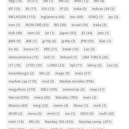
hyg
(18)
IA
(57)
iab
(1)
ibb
(3)
ibex
(12)
ibit
(4)
IEF
(13)
IEI
(17)
IGV
(13)
ilf
(3)
India
(5)
Indices
(3612)
INFLACION
(113)
Inglaterra
(60)
intc
(60)
IONQ
(1)
ipc
(2)
iren
(1)
IRON ORE
(55)
IRS
(38)
Israel
(10)
Italia
(3)
Itub
(48)
iwm
(3)
iyt
(1)
Japon
(92)
JD
(44)
Jets
(1)
JMIA
(9)
JNK
(1)
jp10y
(6)
jp40y
(3)
JPM
(50)
klac
(1)
ko
(6)
korea
(1)
KRE
(21)
kweb
(16)
Lac
(2)
latinoamerica
(15)
lcid
(1)
linkusd
(1)
LIRA TURCA
(26)
LIT
(10)
LITIO
(10)
LOMA
(22)
lqd
(11)
lukoy
(2)
Luv
(2)
luxemburgo
(2)
MA
(2)
mags
(9)
maiz
(37)
market cap
(110)
mcd
(5)
Medias moviles
(996)
megafono
(219)
MELI
(109)
memorias
(3)
mep
(21)
Merval
(595)
meta
(30)
Metales
(789)
metr
(2)
Mexico
(69)
mirg
(23)
mmm
(4)
Moex
(1)
moh
(1)
MORI
(2)
mrna
(3)
mrvl
(1)
ms
(1)
MSCI
(5)
msft
(42)
mstr
(14)
MU
(3)
Nasdaq 100
(422)
Nasdaq comp.
(201)