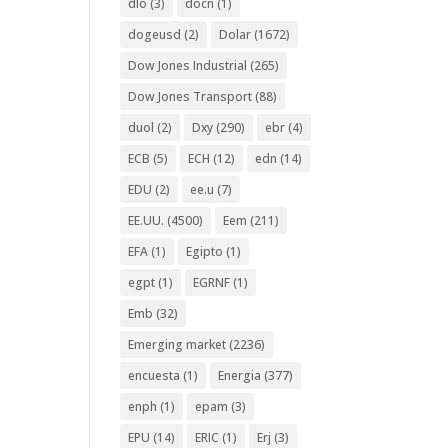
dlo
(3)
docn
(1)
dogeusd
(2)
Dolar
(1672)
Dow Jones Industrial
(265)
Dow Jones Transport
(88)
duol
(2)
Dxy
(290)
ebr
(4)
ECB
(5)
ECH
(12)
edn
(14)
EDU
(2)
ee.u
(7)
EE.UU.
(4500)
Eem
(211)
EFA
(1)
Egipto
(1)
egpt
(1)
EGRNF
(1)
Emb
(32)
Emerging market
(2236)
encuesta
(1)
Energia
(377)
enph
(1)
epam
(3)
EPU
(14)
ERIC
(1)
Erj
(3)