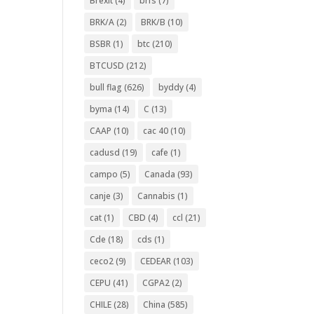
Brexit
(4)
brfs
(7)
BRK/A
(2)
BRK/B
(10)
BSBR
(1)
btc
(210)
BTCUSD
(212)
bull flag
(626)
byddy
(4)
byma
(14)
C
(13)
CAAP
(10)
cac 40
(10)
cadusd
(19)
cafe
(1)
campo
(5)
Canada
(93)
canje
(3)
Cannabis
(1)
cat
(1)
CBD
(4)
ccl
(21)
Cde
(18)
cds
(1)
ceco2
(9)
CEDEAR
(103)
CEPU
(41)
CGPA2
(2)
CHILE
(28)
China
(585)