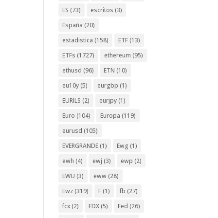
ES
(73)
escritos
(3)
España
(20)
estadistica
(158)
ETF
(13)
ETFs
(1727)
ethereum
(95)
ethusd
(96)
ETN
(10)
eu10y
(5)
eurgbp
(1)
EURILS
(2)
eurjpy
(1)
Euro
(104)
Europa
(119)
eurusd
(105)
EVERGRANDE
(1)
Ewg
(1)
ewh
(4)
ewj
(3)
ewp
(2)
EWU
(3)
eww
(28)
Ewz
(319)
F
(1)
fb
(27)
fcx
(2)
FDX
(5)
Fed
(26)