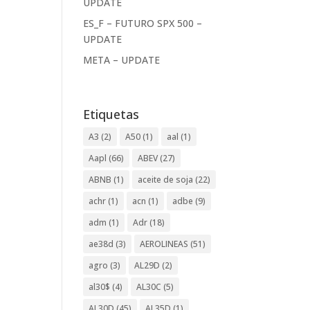
UPDATE
ES_F – FUTURO SPX 500 –
UPDATE
META – UPDATE
Etiquetas
A3
(2)
A50
(1)
aal
(1)
Aapl
(66)
ABEV
(27)
ABNB
(1)
aceite de soja
(22)
achr
(1)
acn
(1)
adbe
(9)
adm
(1)
Adr
(18)
ae38d
(3)
AEROLINEAS
(51)
agro
(3)
AL29D
(2)
al30$
(4)
AL30C
(5)
AL30D
(45)
AL35D
(1)