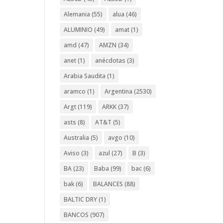
Alemania
(55)
alua
(46)
ALUMINIO
(49)
amat
(1)
amd
(47)
AMZN
(34)
anet
(1)
anécdotas
(3)
Arabia Saudita
(1)
aramco
(1)
Argentina
(2530)
Argt
(119)
ARKK
(37)
asts
(8)
AT&T
(5)
Australia
(5)
avgo
(10)
Aviso
(3)
azul
(27)
B
(3)
BA
(23)
Baba
(99)
bac
(6)
bak
(6)
BALANCES
(88)
BALTIC DRY
(1)
BANCOS
(907)