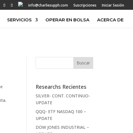
info@charliesupph.com
Suscripciones
Iniciar Sesión
SERVICIOS
OPERAR EN BOLSA
ACERCA DE
Researchs Recientes
se
SILVER- CONT. CONTINUO-
nta.
UPDATE
QQQ- ETF NASDAQ 100 –
UPDATE
DOW JONES INDUSTRIAL –