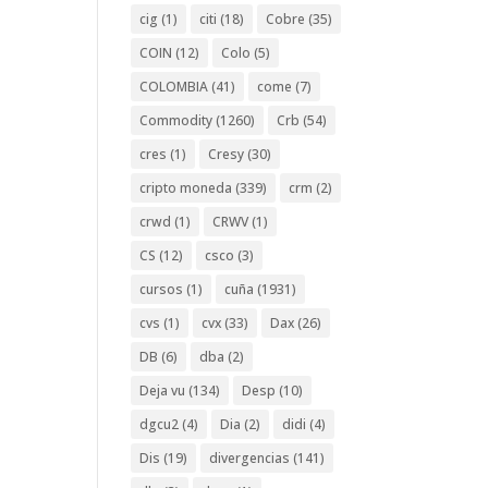
cig
(1)
citi
(18)
Cobre
(35)
COIN
(12)
Colo
(5)
COLOMBIA
(41)
come
(7)
Commodity
(1260)
Crb
(54)
cres
(1)
Cresy
(30)
cripto moneda
(339)
crm
(2)
crwd
(1)
CRWV
(1)
CS
(12)
csco
(3)
cursos
(1)
cuña
(1931)
cvs
(1)
cvx
(33)
Dax
(26)
DB
(6)
dba
(2)
Deja vu
(134)
Desp
(10)
dgcu2
(4)
Dia
(2)
didi
(4)
Dis
(19)
divergencias
(141)