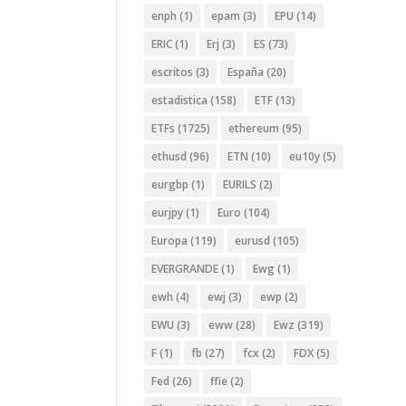
enph
(1)
epam
(3)
EPU
(14)
ERIC
(1)
Erj
(3)
ES
(73)
escritos
(3)
España
(20)
estadistica
(158)
ETF
(13)
ETFs
(1725)
ethereum
(95)
ethusd
(96)
ETN
(10)
eu10y
(5)
eurgbp
(1)
EURILS
(2)
eurjpy
(1)
Euro
(104)
Europa
(119)
eurusd
(105)
EVERGRANDE
(1)
Ewg
(1)
ewh
(4)
ewj
(3)
ewp
(2)
EWU
(3)
eww
(28)
Ewz
(319)
F
(1)
fb
(27)
fcx
(2)
FDX
(5)
Fed
(26)
ffie
(2)