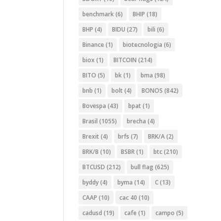
benchmark
(6)
BHIP
(18)
BHP
(4)
BIDU
(27)
bili
(6)
Binance
(1)
biotecnologia
(6)
biox
(1)
BITCOIN
(214)
BITO
(5)
bk
(1)
bma
(98)
bnb
(1)
bolt
(4)
BONOS
(842)
Bovespa
(43)
bpat
(1)
Brasil
(1055)
brecha
(4)
Brexit
(4)
brfs
(7)
BRK/A
(2)
BRK/B
(10)
BSBR
(1)
btc
(210)
BTCUSD
(212)
bull flag
(625)
byddy
(4)
byma
(14)
C
(13)
CAAP
(10)
cac 40
(10)
cadusd
(19)
cafe
(1)
campo
(5)