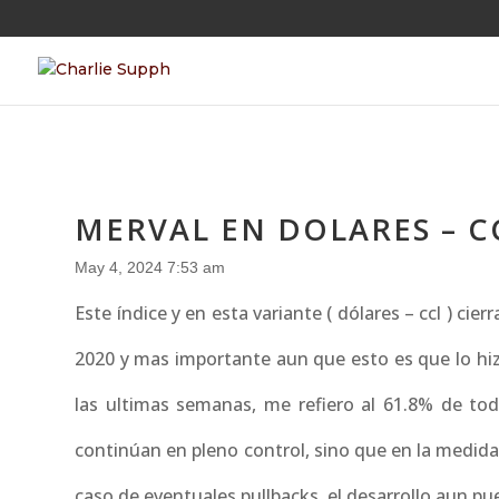
MERVAL EN DOLARES – C
May 4, 2024 7:53 am
Este índice y en esta variante ( dólares – ccl ) ci
2020 y mas importante aun que esto es que lo hiz
las ultimas semanas, me refiero al 61.8% de todo
continúan en pleno control, sino que en la medid
caso de eventuales pullbacks, el desarrollo aun pue