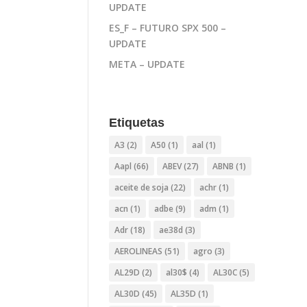
UPDATE
ES_F – FUTURO SPX 500 –
UPDATE
META – UPDATE
Etiquetas
A3
(2)
A50
(1)
aal
(1)
Aapl
(66)
ABEV
(27)
ABNB
(1)
aceite de soja
(22)
achr
(1)
acn
(1)
adbe
(9)
adm
(1)
Adr
(18)
ae38d
(3)
AEROLINEAS
(51)
agro
(3)
AL29D
(2)
al30$
(4)
AL30C
(5)
AL30D
(45)
AL35D
(1)