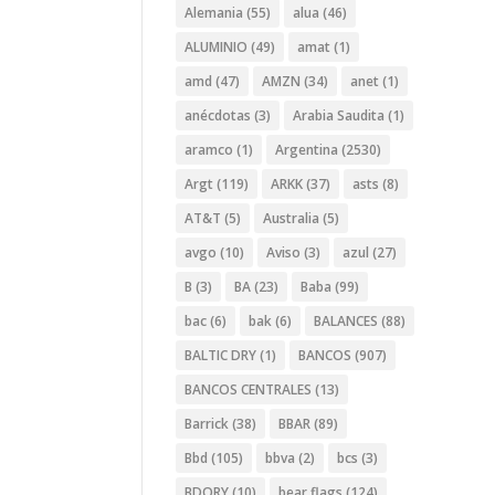
Alemania
(55)
alua
(46)
ALUMINIO
(49)
amat
(1)
amd
(47)
AMZN
(34)
anet
(1)
anécdotas
(3)
Arabia Saudita
(1)
aramco
(1)
Argentina
(2530)
Argt
(119)
ARKK
(37)
asts
(8)
AT&T
(5)
Australia
(5)
avgo
(10)
Aviso
(3)
azul
(27)
B
(3)
BA
(23)
Baba
(99)
bac
(6)
bak
(6)
BALANCES
(88)
BALTIC DRY
(1)
BANCOS
(907)
BANCOS CENTRALES
(13)
Barrick
(38)
BBAR
(89)
Bbd
(105)
bbva
(2)
bcs
(3)
BDORY
(10)
bear flags
(124)