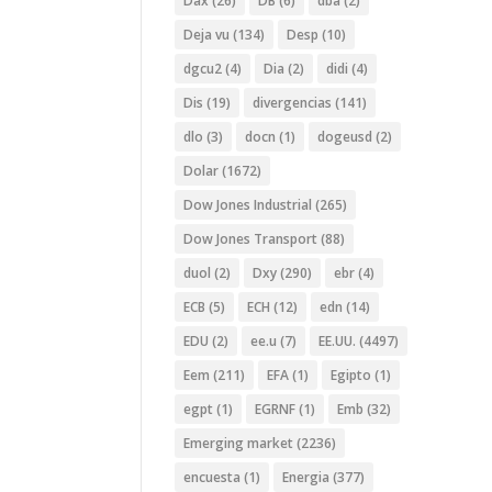
Dax
(26)
DB
(6)
dba
(2)
Deja vu
(134)
Desp
(10)
dgcu2
(4)
Dia
(2)
didi
(4)
Dis
(19)
divergencias
(141)
dlo
(3)
docn
(1)
dogeusd
(2)
Dolar
(1672)
Dow Jones Industrial
(265)
Dow Jones Transport
(88)
duol
(2)
Dxy
(290)
ebr
(4)
ECB
(5)
ECH
(12)
edn
(14)
EDU
(2)
ee.u
(7)
EE.UU.
(4497)
Eem
(211)
EFA
(1)
Egipto
(1)
egpt
(1)
EGRNF
(1)
Emb
(32)
Emerging market
(2236)
encuesta
(1)
Energia
(377)