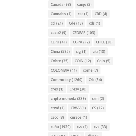
Canada
(93)
canje
(3)
Cannabis
(1)
cat
(1)
CBD
(4)
ccl
(21)
Cde
(18)
cds
(1)
ceco2
(9)
CEDEAR
(103)
CEPU
(41)
CGPA2
(2)
CHILE
(28)
China
(585)
cig
(1)
citi
(18)
Cobre
(35)
COIN
(12)
Colo
(5)
COLOMBIA
(41)
come
(7)
Commodity
(1260)
Crb
(54)
cres
(1)
Cresy
(30)
cripto moneda
(339)
crm
(2)
crwd
(1)
CRWV
(1)
CS
(12)
csco
(3)
cursos
(1)
cuña
(1930)
cvs
(1)
cvx
(33)