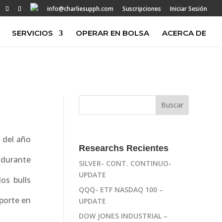
info@charliesupph.com
Suscripciones
Iniciar Sesión
SERVICIOS
OPERAR EN BOLSA
ACERCA DE
o del año
Researchs Recientes
 durante
SILVER- CONT. CONTINUO-
UPDATE
os bulls
QQQ- ETF NASDAQ 100 –
porte en
UPDATE
DOW JONES INDUSTRIAL –