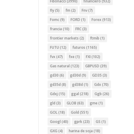
Fibonacci
(3990)
financiero
(932)
fly
(5)
fm
(2)
Fnv
(7)
Fomc
(9)
FORD
(1)
Forex
(913)
francia
(10)
FRC
(3)
frontier markets
(2)
ftmib
(1)
FUTU
(12)
futuros
(1165)
fvx
(47)
fxe
(1)
FXI
(102)
Gas natural
(123)
GBPUSD
(39)
gd30
(6)
gd30d
(9)
GD35
(3)
gd35d
(8)
gd38d
(1)
Gdx
(70)
Gdxj
(15)
ggal
(218)
Ggb
(26)
gld
(3)
GLOB
(63)
gme
(1)
GOL
(18)
Gold
(551)
Googl
(40)
gprk
(23)
GS
(1)
GXG
(4)
harina de soja
(18)