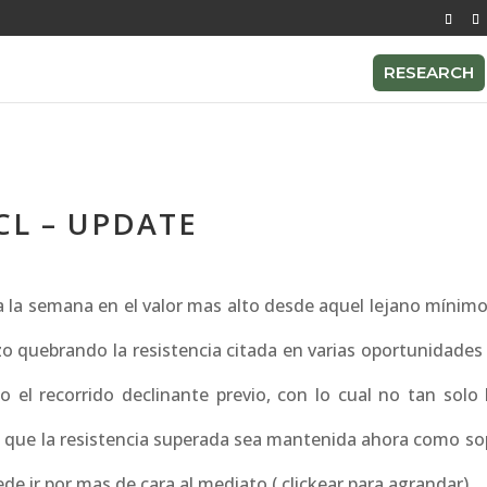
RESEARCH
CL – UPDATE
erra la semana en el valor mas alto desde aquel lejano mínim
o quebrando la resistencia citada en varias oportunidades
 el recorrido declinante previo, con lo cual no tan solo l
a que la resistencia superada sea mantenida ahora como so
de ir por mas de cara al mediato.( clickear para agrandar)