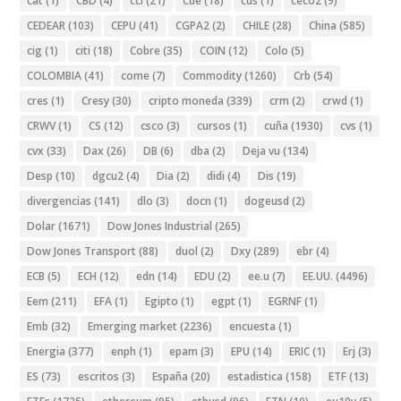
cat
(1)
CBD
(4)
ccl
(21)
Cde
(18)
cds
(1)
ceco2
(9)
CEDEAR
(103)
CEPU
(41)
CGPA2
(2)
CHILE
(28)
China
(585)
cig
(1)
citi
(18)
Cobre
(35)
COIN
(12)
Colo
(5)
COLOMBIA
(41)
come
(7)
Commodity
(1260)
Crb
(54)
cres
(1)
Cresy
(30)
cripto moneda
(339)
crm
(2)
crwd
(1)
CRWV
(1)
CS
(12)
csco
(3)
cursos
(1)
cuña
(1930)
cvs
(1)
cvx
(33)
Dax
(26)
DB
(6)
dba
(2)
Deja vu
(134)
Desp
(10)
dgcu2
(4)
Dia
(2)
didi
(4)
Dis
(19)
divergencias
(141)
dlo
(3)
docn
(1)
dogeusd
(2)
Dolar
(1671)
Dow Jones Industrial
(265)
Dow Jones Transport
(88)
duol
(2)
Dxy
(289)
ebr
(4)
ECB
(5)
ECH
(12)
edn
(14)
EDU
(2)
ee.u
(7)
EE.UU.
(4496)
Eem
(211)
EFA
(1)
Egipto
(1)
egpt
(1)
EGRNF
(1)
Emb
(32)
Emerging market
(2236)
encuesta
(1)
Energia
(377)
enph
(1)
epam
(3)
EPU
(14)
ERIC
(1)
Erj
(3)
ES
(73)
escritos
(3)
España
(20)
estadistica
(158)
ETF
(13)