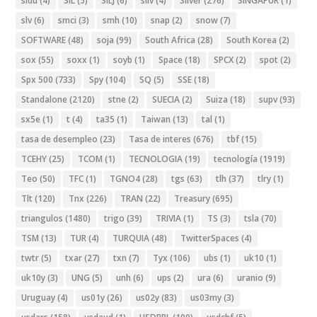
sidu
(4)
SIL
(5)
SILJ
(6)
silv
(4)
Silver
(276)
SINGAPUR
(1)
slv
(6)
smci
(3)
smh
(10)
snap
(2)
snow
(7)
SOFTWARE
(48)
soja
(99)
South Africa
(28)
South Korea
(2)
sox
(55)
soxx
(1)
soyb
(1)
Space
(18)
SPCX
(2)
spot
(2)
Spx 500
(733)
Spy
(104)
SQ
(5)
SSE
(18)
Standalone
(2120)
stne
(2)
SUECIA
(2)
Suiza
(18)
supv
(93)
sx5e
(1)
t
(4)
ta35
(1)
Taiwan
(13)
tal
(1)
tasa de desempleo
(23)
Tasa de interes
(676)
tbf
(15)
TCEHY
(25)
TCOM
(1)
TECNOLOGIA
(19)
tecnología
(1919)
Teo
(50)
TFC
(1)
TGNO4
(28)
tgs
(63)
tlh
(37)
tlry
(1)
Tlt
(120)
Tnx
(226)
TRAN
(22)
Treasury
(695)
triangulos
(1480)
trigo
(39)
TRIVIA
(1)
TS
(3)
tsla
(70)
TSM
(13)
TUR
(4)
TURQUIA
(48)
TwitterSpaces
(4)
twtr
(5)
txar
(27)
txn
(7)
Tyx
(106)
ubs
(1)
uk10
(1)
uk10y
(3)
UNG
(5)
unh
(6)
ups
(2)
ura
(6)
uranio
(9)
Uruguay
(4)
us01y
(26)
us02y
(83)
us03my
(3)