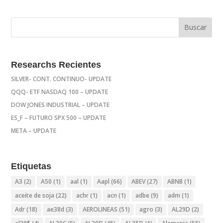
Researchs Recientes
SILVER- CONT. CONTINUO- UPDATE
QQQ- ETF NASDAQ 100 – UPDATE
DOW JONES INDUSTRIAL – UPDATE
ES_F – FUTURO SPX 500 – UPDATE
META – UPDATE
Etiquetas
A3
(2)
A50
(1)
aal
(1)
Aapl
(66)
ABEV
(27)
ABNB
(1)
aceite de soja
(22)
achr
(1)
acn
(1)
adbe
(9)
adm
(1)
Adr
(18)
ae38d
(3)
AEROLINEAS
(51)
agro
(3)
AL29D
(2)