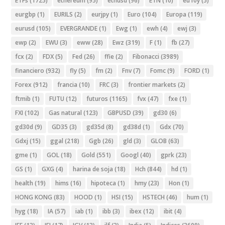
ETFs
(1725)
ethereum
(95)
ethusd
(96)
ETN
(10)
eu10y
(5)
eurgbp
(1)
EURILS
(2)
eurjpy
(1)
Euro
(104)
Europa
(119)
eurusd
(105)
EVERGRANDE
(1)
Ewg
(1)
ewh
(4)
ewj
(3)
ewp
(2)
EWU
(3)
eww
(28)
Ewz
(319)
F
(1)
fb
(27)
fcx
(2)
FDX
(5)
Fed
(26)
ffie
(2)
Fibonacci
(3989)
financiero
(932)
fly
(5)
fm
(2)
Fnv
(7)
Fomc
(9)
FORD
(1)
Forex
(912)
francia
(10)
FRC
(3)
frontier markets
(2)
ftmib
(1)
FUTU
(12)
futuros
(1165)
fvx
(47)
fxe
(1)
FXI
(102)
Gas natural
(123)
GBPUSD
(39)
gd30
(6)
gd30d
(9)
GD35
(3)
gd35d
(8)
gd38d
(1)
Gdx
(70)
Gdxj
(15)
ggal
(218)
Ggb
(26)
gld
(3)
GLOB
(63)
gme
(1)
GOL
(18)
Gold
(551)
Googl
(40)
gprk
(23)
GS
(1)
GXG
(4)
harina de soja
(18)
Hch
(844)
hd
(1)
health
(19)
hims
(16)
hipoteca
(1)
hmy
(23)
Hon
(1)
HONG KONG
(83)
HOOD
(1)
HSI
(15)
HSTECH
(46)
hum
(1)
hyg
(18)
IA
(57)
iab
(1)
ibb
(3)
ibex
(12)
ibit
(4)