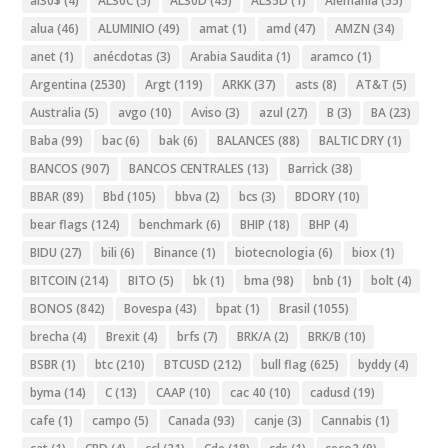
al30$
(4)
AL30C
(5)
AL30D
(45)
AL35D
(1)
Alemania
(55)
alua
(46)
ALUMINIO
(49)
amat
(1)
amd
(47)
AMZN
(34)
anet
(1)
anécdotas
(3)
Arabia Saudita
(1)
aramco
(1)
Argentina
(2530)
Argt
(119)
ARKK
(37)
asts
(8)
AT&T
(5)
Australia
(5)
avgo
(10)
Aviso
(3)
azul
(27)
B
(3)
BA
(23)
Baba
(99)
bac
(6)
bak
(6)
BALANCES
(88)
BALTIC DRY
(1)
BANCOS
(907)
BANCOS CENTRALES
(13)
Barrick
(38)
BBAR
(89)
Bbd
(105)
bbva
(2)
bcs
(3)
BDORY
(10)
bear flags
(124)
benchmark
(6)
BHIP
(18)
BHP
(4)
BIDU
(27)
bili
(6)
Binance
(1)
biotecnologia
(6)
biox
(1)
BITCOIN
(214)
BITO
(5)
bk
(1)
bma
(98)
bnb
(1)
bolt
(4)
BONOS
(842)
Bovespa
(43)
bpat
(1)
Brasil
(1055)
brecha
(4)
Brexit
(4)
brfs
(7)
BRK/A
(2)
BRK/B
(10)
BSBR
(1)
btc
(210)
BTCUSD
(212)
bull flag
(625)
byddy
(4)
byma
(14)
C
(13)
CAAP
(10)
cac 40
(10)
cadusd
(19)
cafe
(1)
campo
(5)
Canada
(93)
canje
(3)
Cannabis
(1)