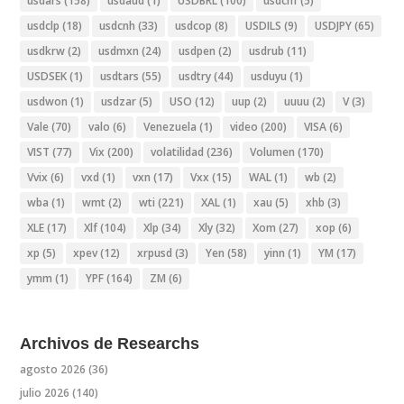
usdars
(158)
usdaud
(1)
USDBRL
(100)
usdchf
(5)
usdclp
(18)
usdcnh
(33)
usdcop
(8)
USDILS
(9)
USDJPY
(65)
usdkrw
(2)
usdmxn
(24)
usdpen
(2)
usdrub
(11)
USDSEK
(1)
usdtars
(55)
usdtry
(44)
usduyu
(1)
usdwon
(1)
usdzar
(5)
USO
(12)
uup
(2)
uuuu
(2)
V
(3)
Vale
(70)
valo
(6)
Venezuela
(1)
video
(200)
VISA
(6)
VIST
(77)
Vix
(200)
volatilidad
(236)
Volumen
(170)
Vvix
(6)
vxd
(1)
vxn
(17)
Vxx
(15)
WAL
(1)
wb
(2)
wba
(1)
wmt
(2)
wti
(221)
XAL
(1)
xau
(5)
xhb
(3)
XLE
(17)
Xlf
(104)
Xlp
(34)
Xly
(32)
Xom
(27)
xop
(6)
xp
(5)
xpev
(12)
xrpusd
(3)
Yen
(58)
yinn
(1)
YM
(17)
ymm
(1)
YPF
(164)
ZM
(6)
Archivos de Researchs
agosto 2026
(36)
julio 2026
(140)