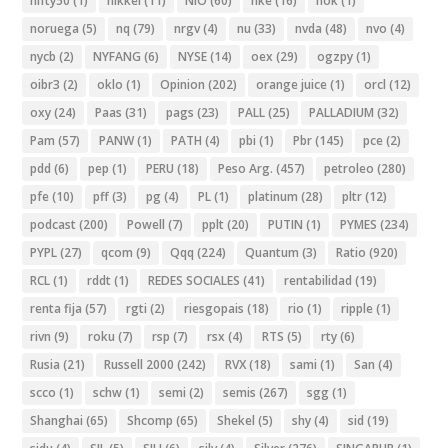
nifty50
(1)
nikkei
(11)
NIO
(60)
nke
(16)
nok
(1)
noruega
(5)
nq
(79)
nrgv
(4)
nu
(33)
nvda
(48)
nvo
(4)
nycb
(2)
NYFANG
(6)
NYSE
(14)
oex
(29)
ogzpy
(1)
oibr3
(2)
oklo
(1)
Opinion
(202)
orange juice
(1)
orcl
(12)
oxy
(24)
Paas
(31)
pags
(23)
PALL
(25)
PALLADIUM
(32)
Pam
(57)
PANW
(1)
PATH
(4)
pbi
(1)
Pbr
(145)
pce
(2)
pdd
(6)
pep
(1)
PERU
(18)
Peso Arg.
(457)
petroleo
(280)
pfe
(10)
pff
(3)
pg
(4)
PL
(1)
platinum
(28)
pltr
(12)
podcast
(200)
Powell
(7)
pplt
(20)
PUTIN
(1)
PYMES
(234)
PYPL
(27)
qcom
(9)
Qqq
(224)
Quantum
(3)
Ratio
(920)
RCL
(1)
rddt
(1)
REDES SOCIALES
(41)
rentabilidad
(19)
renta fija
(57)
rgti
(2)
riesgopais
(18)
rio
(1)
ripple
(1)
rivn
(9)
roku
(7)
rsp
(7)
rsx
(4)
RTS
(5)
rty
(6)
Rusia
(21)
Russell 2000
(242)
RVX
(18)
sami
(1)
San
(4)
scco
(1)
schw
(1)
semi
(2)
semis
(267)
sgg
(1)
Shanghai
(65)
Shcomp
(65)
Shekel
(5)
shy
(4)
sid
(19)