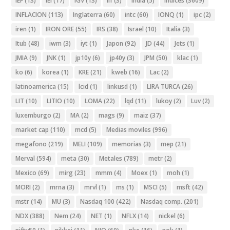
IEF
(13)
IEI
(17)
IGV
(13)
ilf
(3)
India
(5)
Indices
(3609)
INFLACION
(113)
Inglaterra
(60)
intc
(60)
IONQ
(1)
ipc
(2)
iren
(1)
IRON ORE
(55)
IRS
(38)
Israel
(10)
Italia
(3)
Itub
(48)
iwm
(3)
iyt
(1)
Japon
(92)
JD
(44)
Jets
(1)
JMIA
(9)
JNK
(1)
jp10y
(6)
jp40y
(3)
JPM
(50)
klac
(1)
ko
(6)
korea
(1)
KRE
(21)
kweb
(16)
Lac
(2)
latinoamerica
(15)
lcid
(1)
linkusd
(1)
LIRA TURCA
(26)
LIT
(10)
LITIO
(10)
LOMA
(22)
lqd
(11)
lukoy
(2)
Luv
(2)
luxemburgo
(2)
MA
(2)
mags
(9)
maiz
(37)
market cap
(110)
mcd
(5)
Medias moviles
(996)
megafono
(219)
MELI
(109)
memorias
(3)
mep
(21)
Merval
(594)
meta
(30)
Metales
(789)
metr
(2)
Mexico
(69)
mirg
(23)
mmm
(4)
Moex
(1)
moh
(1)
MORI
(2)
mrna
(3)
mrvl
(1)
ms
(1)
MSCI
(5)
msft
(42)
mstr
(14)
MU
(3)
Nasdaq 100
(422)
Nasdaq comp.
(201)
NDX
(388)
Nem
(24)
NET
(1)
NFLX
(14)
nickel
(6)