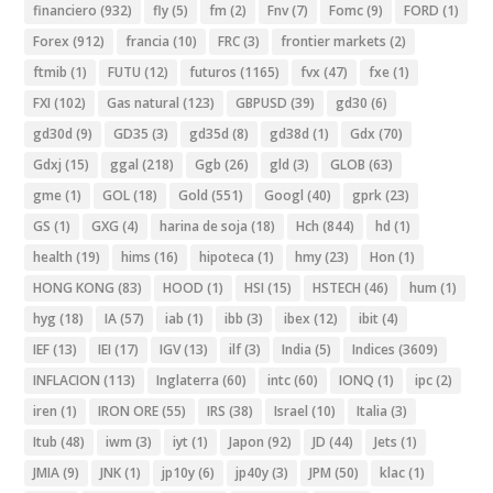
financiero
(932)
fly
(5)
fm
(2)
Fnv
(7)
Fomc
(9)
FORD
(1)
Forex
(912)
francia
(10)
FRC
(3)
frontier markets
(2)
ftmib
(1)
FUTU
(12)
futuros
(1165)
fvx
(47)
fxe
(1)
FXI
(102)
Gas natural
(123)
GBPUSD
(39)
gd30
(6)
gd30d
(9)
GD35
(3)
gd35d
(8)
gd38d
(1)
Gdx
(70)
Gdxj
(15)
ggal
(218)
Ggb
(26)
gld
(3)
GLOB
(63)
gme
(1)
GOL
(18)
Gold
(551)
Googl
(40)
gprk
(23)
GS
(1)
GXG
(4)
harina de soja
(18)
Hch
(844)
hd
(1)
health
(19)
hims
(16)
hipoteca
(1)
hmy
(23)
Hon
(1)
HONG KONG
(83)
HOOD
(1)
HSI
(15)
HSTECH
(46)
hum
(1)
hyg
(18)
IA
(57)
iab
(1)
ibb
(3)
ibex
(12)
ibit
(4)
IEF
(13)
IEI
(17)
IGV
(13)
ilf
(3)
India
(5)
Indices
(3609)
INFLACION
(113)
Inglaterra
(60)
intc
(60)
IONQ
(1)
ipc
(2)
iren
(1)
IRON ORE
(55)
IRS
(38)
Israel
(10)
Italia
(3)
Itub
(48)
iwm
(3)
iyt
(1)
Japon
(92)
JD
(44)
Jets
(1)
JMIA
(9)
JNK
(1)
jp10y
(6)
jp40y
(3)
JPM
(50)
klac
(1)