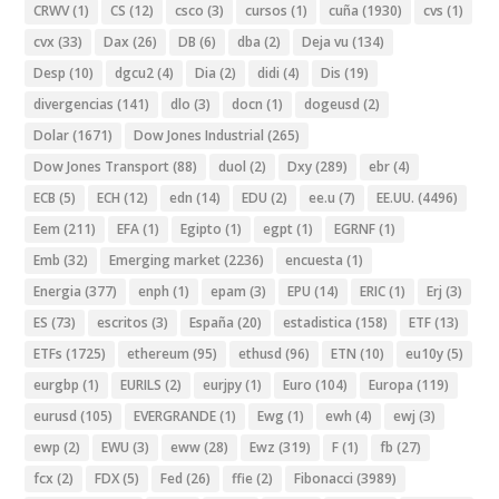
CRWV
(1)
CS
(12)
csco
(3)
cursos
(1)
cuña
(1930)
cvs
(1)
cvx
(33)
Dax
(26)
DB
(6)
dba
(2)
Deja vu
(134)
Desp
(10)
dgcu2
(4)
Dia
(2)
didi
(4)
Dis
(19)
divergencias
(141)
dlo
(3)
docn
(1)
dogeusd
(2)
Dolar
(1671)
Dow Jones Industrial
(265)
Dow Jones Transport
(88)
duol
(2)
Dxy
(289)
ebr
(4)
ECB
(5)
ECH
(12)
edn
(14)
EDU
(2)
ee.u
(7)
EE.UU.
(4496)
Eem
(211)
EFA
(1)
Egipto
(1)
egpt
(1)
EGRNF
(1)
Emb
(32)
Emerging market
(2236)
encuesta
(1)
Energia
(377)
enph
(1)
epam
(3)
EPU
(14)
ERIC
(1)
Erj
(3)
ES
(73)
escritos
(3)
España
(20)
estadistica
(158)
ETF
(13)
ETFs
(1725)
ethereum
(95)
ethusd
(96)
ETN
(10)
eu10y
(5)
eurgbp
(1)
EURILS
(2)
eurjpy
(1)
Euro
(104)
Europa
(119)
eurusd
(105)
EVERGRANDE
(1)
Ewg
(1)
ewh
(4)
ewj
(3)
ewp
(2)
EWU
(3)
eww
(28)
Ewz
(319)
F
(1)
fb
(27)
fcx
(2)
FDX
(5)
Fed
(26)
ffie
(2)
Fibonacci
(3989)