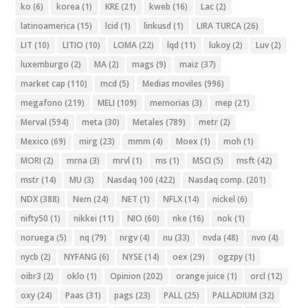
ko
(6)
korea
(1)
KRE
(21)
kweb
(16)
Lac
(2)
latinoamerica
(15)
lcid
(1)
linkusd
(1)
LIRA TURCA
(26)
LIT
(10)
LITIO
(10)
LOMA
(22)
lqd
(11)
lukoy
(2)
Luv
(2)
luxemburgo
(2)
MA
(2)
mags
(9)
maiz
(37)
market cap
(110)
mcd
(5)
Medias moviles
(996)
megafono
(219)
MELI
(109)
memorias
(3)
mep
(21)
Merval
(594)
meta
(30)
Metales
(789)
metr
(2)
Mexico
(69)
mirg
(23)
mmm
(4)
Moex
(1)
moh
(1)
MORI
(2)
mrna
(3)
mrvl
(1)
ms
(1)
MSCI
(5)
msft
(42)
mstr
(14)
MU
(3)
Nasdaq 100
(422)
Nasdaq comp.
(201)
NDX
(388)
Nem
(24)
NET
(1)
NFLX
(14)
nickel
(6)
nifty50
(1)
nikkei
(11)
NIO
(60)
nke
(16)
nok
(1)
noruega
(5)
nq
(79)
nrgv
(4)
nu
(33)
nvda
(48)
nvo
(4)
nycb
(2)
NYFANG
(6)
NYSE
(14)
oex
(29)
ogzpy
(1)
oibr3
(2)
oklo
(1)
Opinion
(202)
orange juice
(1)
orcl
(12)
oxy
(24)
Paas
(31)
pags
(23)
PALL
(25)
PALLADIUM
(32)