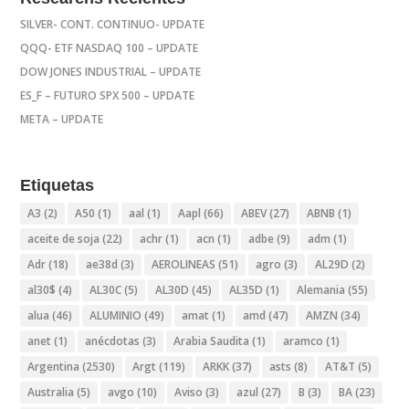
SILVER- CONT. CONTINUO- UPDATE
QQQ- ETF NASDAQ 100 – UPDATE
DOW JONES INDUSTRIAL – UPDATE
ES_F – FUTURO SPX 500 – UPDATE
META – UPDATE
Etiquetas
A3
(2)
A50
(1)
aal
(1)
Aapl
(66)
ABEV
(27)
ABNB
(1)
aceite de soja
(22)
achr
(1)
acn
(1)
adbe
(9)
adm
(1)
Adr
(18)
ae38d
(3)
AEROLINEAS
(51)
agro
(3)
AL29D
(2)
al30$
(4)
AL30C
(5)
AL30D
(45)
AL35D
(1)
Alemania
(55)
alua
(46)
ALUMINIO
(49)
amat
(1)
amd
(47)
AMZN
(34)
anet
(1)
anécdotas
(3)
Arabia Saudita
(1)
aramco
(1)
Argentina
(2530)
Argt
(119)
ARKK
(37)
asts
(8)
AT&T
(5)
Australia
(5)
avgo
(10)
Aviso
(3)
azul
(27)
B
(3)
BA
(23)