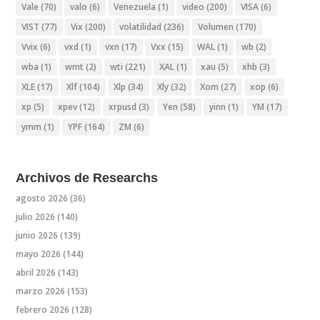
Vale
(70)
valo
(6)
Venezuela
(1)
video
(200)
VISA
(6)
VIST
(77)
Vix
(200)
volatilidad
(236)
Volumen
(170)
Vvix
(6)
vxd
(1)
vxn
(17)
Vxx
(15)
WAL
(1)
wb
(2)
wba
(1)
wmt
(2)
wti
(221)
XAL
(1)
xau
(5)
xhb
(3)
XLE
(17)
Xlf
(104)
Xlp
(34)
Xly
(32)
Xom
(27)
xop
(6)
xp
(5)
xpev
(12)
xrpusd
(3)
Yen
(58)
yinn
(1)
YM
(17)
ymm
(1)
YPF
(164)
ZM
(6)
Archivos de Researchs
agosto 2026
(36)
julio 2026
(140)
junio 2026
(139)
mayo 2026
(144)
abril 2026
(143)
marzo 2026
(153)
febrero 2026
(128)