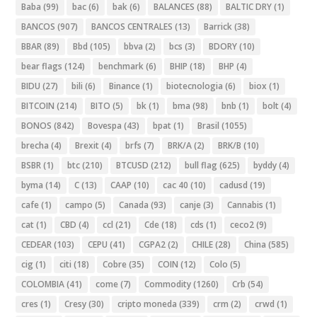
Baba
(99)
bac
(6)
bak
(6)
BALANCES
(88)
BALTIC DRY
(1)
BANCOS
(907)
BANCOS CENTRALES
(13)
Barrick
(38)
BBAR
(89)
Bbd
(105)
bbva
(2)
bcs
(3)
BDORY
(10)
bear flags
(124)
benchmark
(6)
BHIP
(18)
BHP
(4)
BIDU
(27)
bili
(6)
Binance
(1)
biotecnologia
(6)
biox
(1)
BITCOIN
(214)
BITO
(5)
bk
(1)
bma
(98)
bnb
(1)
bolt
(4)
BONOS
(842)
Bovespa
(43)
bpat
(1)
Brasil
(1055)
brecha
(4)
Brexit
(4)
brfs
(7)
BRK/A
(2)
BRK/B
(10)
BSBR
(1)
btc
(210)
BTCUSD
(212)
bull flag
(625)
byddy
(4)
byma
(14)
C
(13)
CAAP
(10)
cac 40
(10)
cadusd
(19)
cafe
(1)
campo
(5)
Canada
(93)
canje
(3)
Cannabis
(1)
cat
(1)
CBD
(4)
ccl
(21)
Cde
(18)
cds
(1)
ceco2
(9)
CEDEAR
(103)
CEPU
(41)
CGPA2
(2)
CHILE
(28)
China
(585)
cig
(1)
citi
(18)
Cobre
(35)
COIN
(12)
Colo
(5)
COLOMBIA
(41)
come
(7)
Commodity
(1260)
Crb
(54)
cres
(1)
Cresy
(30)
cripto moneda
(339)
crm
(2)
crwd
(1)