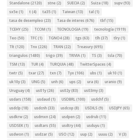
Standalone
(2120)
stne
(2)
SUECIA
(2)
Suiza
(18)
supv
(93)
sx5e
(1)
t
(4)
ta35
(1)
Taiwan
(13)
tal
(1)
tasa de desempleo
(23)
Tasa de interes
(676)
tbf
(15)
TCEHY
(25)
TCOM
(1)
TECNOLOGIA
(19)
tecnología
(1919)
Teo
(50)
TFC
(1)
TGNO4
(28)
tgs
(63)
tlh
(37)
tlry
(1)
Tlt
(120)
Tnx
(226)
TRAN
(22)
Treasury
(695)
triangulos
(1480)
trigo
(39)
TRIVIA
(1)
TS
(3)
tsla
(70)
TSM
(13)
TUR
(4)
TURQUIA
(48)
TwitterSpaces
(4)
twtr
(5)
txar
(27)
txn
(7)
Tyx
(106)
ubs
(1)
uk10
(1)
uk10y
(3)
UNG
(5)
unh
(6)
ups
(2)
ura
(6)
uranio
(9)
Uruguay
(4)
us01y
(26)
us02y
(83)
us03my
(3)
usdars
(158)
usdaud
(1)
USDBRL
(100)
usdchf
(5)
usdclp
(18)
usdcnh
(33)
usdcop
(8)
USDILS
(9)
USDJPY
(65)
usdkrw
(2)
usdmxn
(24)
usdpen
(2)
usdrub
(11)
USDSEK
(1)
usdtars
(55)
usdtry
(44)
usduyu
(1)
usdwon
(1)
usdzar
(5)
USO
(12)
uup
(2)
uuuu
(2)
V
(3)