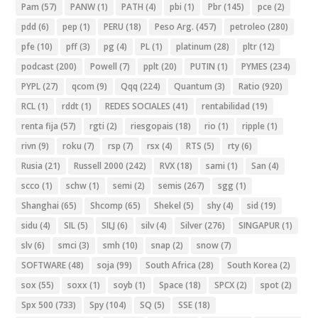
Pam
(57)
PANW
(1)
PATH
(4)
pbi
(1)
Pbr
(145)
pce
(2)
pdd
(6)
pep
(1)
PERU
(18)
Peso Arg.
(457)
petroleo
(280)
pfe
(10)
pff
(3)
pg
(4)
PL
(1)
platinum
(28)
pltr
(12)
podcast
(200)
Powell
(7)
pplt
(20)
PUTIN
(1)
PYMES
(234)
PYPL
(27)
qcom
(9)
Qqq
(224)
Quantum
(3)
Ratio
(920)
RCL
(1)
rddt
(1)
REDES SOCIALES
(41)
rentabilidad
(19)
renta fija
(57)
rgti
(2)
riesgopais
(18)
rio
(1)
ripple
(1)
rivn
(9)
roku
(7)
rsp
(7)
rsx
(4)
RTS
(5)
rty
(6)
Rusia
(21)
Russell 2000
(242)
RVX
(18)
sami
(1)
San
(4)
scco
(1)
schw
(1)
semi
(2)
semis
(267)
sgg
(1)
Shanghai
(65)
Shcomp
(65)
Shekel
(5)
shy
(4)
sid
(19)
sidu
(4)
SIL
(5)
SILJ
(6)
silv
(4)
Silver
(276)
SINGAPUR
(1)
slv
(6)
smci
(3)
smh
(10)
snap
(2)
snow
(7)
SOFTWARE
(48)
soja
(99)
South Africa
(28)
South Korea
(2)
sox
(55)
soxx
(1)
soyb
(1)
Space
(18)
SPCX
(2)
spot
(2)
Spx 500
(733)
Spy
(104)
SQ
(5)
SSE
(18)