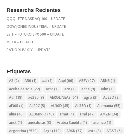
Researchs Recientes
QQQ- ETF NASDAQ 100 – UPDATE
DOW JONES INDUSTRIAL – UPDATE
ES_F – FUTURO SPX 500 – UPDATE
META – UPDATE
RATIO XLP/ XLY – UPDATE
Etiquetas
A3
(2)
A50
(1)
aal
(1)
Aapl
(66)
ABEV
(27)
ABNB
(1)
aceite de soja
(22)
achr
(1)
acn
(1)
adbe
(9)
adm
(1)
Adr
(18)
ae38d
(3)
AEROLINEAS
(51)
agro
(3)
AL29D
(2)
al30$
(4)
AL30C
(5)
AL30D
(45)
AL35D
(1)
Alemania
(55)
alua
(46)
ALUMINIO
(49)
amat
(1)
amd
(47)
AMZN
(34)
anet
(1)
anécdotas
(3)
Arabia Saudita
(1)
aramco
(1)
Argentina
(2530)
Argt
(119)
ARKK
(37)
asts
(8)
AT&T
(5)