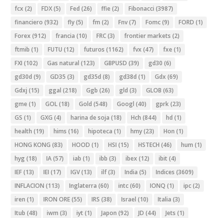
fcx
(2)
FDX
(5)
Fed
(26)
ffie
(2)
Fibonacci
(3987)
financiero
(932)
fly
(5)
fm
(2)
Fnv
(7)
Fomc
(9)
FORD
(1)
Forex
(912)
francia
(10)
FRC
(3)
frontier markets
(2)
ftmib
(1)
FUTU
(12)
futuros
(1162)
fvx
(47)
fxe
(1)
FXI
(102)
Gas natural
(123)
GBPUSD
(39)
gd30
(6)
gd30d
(9)
GD35
(3)
gd35d
(8)
gd38d
(1)
Gdx
(69)
Gdxj
(15)
ggal
(218)
Ggb
(26)
gld
(3)
GLOB
(63)
gme
(1)
GOL
(18)
Gold
(548)
Googl
(40)
gprk
(23)
GS
(1)
GXG
(4)
harina de soja
(18)
Hch
(844)
hd
(1)
health
(19)
hims
(16)
hipoteca
(1)
hmy
(23)
Hon
(1)
HONG KONG
(83)
HOOD
(1)
HSI
(15)
HSTECH
(46)
hum
(1)
hyg
(18)
IA
(57)
iab
(1)
ibb
(3)
ibex
(12)
ibit
(4)
IEF
(13)
IEI
(17)
IGV
(13)
ilf
(3)
India
(5)
Indices
(3609)
INFLACION
(113)
Inglaterra
(60)
intc
(60)
IONQ
(1)
ipc
(2)
iren
(1)
IRON ORE
(55)
IRS
(38)
Israel
(10)
Italia
(3)
Itub
(48)
iwm
(3)
iyt
(1)
Japon
(92)
JD
(44)
Jets
(1)