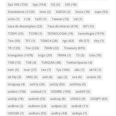
Spx 500
(733)
Spy
(104)
SQ
(5)
SSE
(18)
Standalone
(2120)
stne
(2)
SUECIA
(2)
Suiza
(18)
supv
(93)
sx5e
(1)
t
(4)
ta35
(1)
Taiwan
(13)
tal
(1)
tasa de desempleo
(23)
Tasa de interes
(676)
tbf
(15)
TCEHY
(25)
TCOM
(1)
TECNOLOGIA
(19)
tecnología
(1919)
Teo
(50)
TFC
(1)
TGNO4
(28)
tgs
(63)
tlh
(37)
tlry
(1)
Tlt
(120)
Tnx
(226)
TRAN
(22)
Treasury
(695)
triangulos
(1478)
trigo
(39)
TRIVIA
(1)
TS
(3)
tsla
(70)
TSM
(13)
TUR
(4)
TURQUIA
(48)
TwitterSpaces
(4)
twtr
(5)
txar
(27)
txn
(7)
Tyx
(106)
ubs
(1)
uk10
(1)
uk10y
(3)
UNG
(5)
unh
(6)
ups
(2)
ura
(6)
uranio
(9)
Uruguay
(4)
us01y
(26)
us02y
(83)
us03my
(3)
usdars
(158)
usdaud
(1)
USDBRL
(100)
usdchf
(5)
usdclp
(18)
usdcnh
(33)
usdcop
(8)
USDILS
(9)
USDJPY
(65)
usdkrw
(2)
usdmxn
(24)
usdpen
(2)
usdrub
(11)
USDSEK
(1)
usdtars
(55)
usdtry
(44)
usduyu
(1)