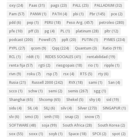
oxy
(24)
Paas
(31)
pags
(23)
PALL
(25)
PALLADIUM
(32)
Pam
(57)
PANW
(1)
PATH
(4)
pbi
(1)
Pbr
(145)
pce
(2)
pdd
(6)
pep
(1)
PERU
(18)
Peso Arg.
(457)
petroleo
(280)
pfe
(10)
pff
(3)
pg
(4)
PL
(1)
platinum
(28)
pltr
(12)
podcast
(200)
Powell
(7)
pplt
(20)
PUTIN
(1)
PYMES
(234)
PYPL
(27)
qcom
(9)
Qqq
(224)
Quantum
(3)
Ratio
(919)
RCL
(1)
rddt
(1)
REDES SOCIALES
(41)
rentabilidad
(19)
renta fija
(57)
rgti
(2)
riesgopais
(18)
rio
(1)
ripple
(1)
rivn
(9)
roku
(7)
rsp
(7)
rsx
(4)
RTS
(5)
rty
(6)
Rusia
(21)
Russell 2000
(242)
RVX
(18)
sami
(1)
San
(4)
scco
(1)
schw
(1)
semi
(2)
semis
(267)
sgg
(1)
Shanghai
(65)
Shcomp
(65)
Shekel
(5)
shy
(4)
sid
(19)
sidu
(4)
SIL
(4)
SILJ
(6)
silv
(4)
Silver
(273)
SINGAPUR
(1)
slv
(6)
smci
(3)
smh
(10)
snap
(2)
snow
(7)
SOFTWARE
(48)
soja
(99)
South Africa
(28)
South Korea
(2)
sox
(55)
soxx
(1)
soyb
(1)
Space
(18)
SPCX
(2)
spot
(2)