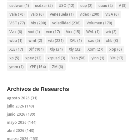
usdwon
(1)
usdzar
(5)
USO
(12)
uup
(2)
uuuu
(2)
V
(3)
Vale
(70)
valo
(6)
Venezuela
(1)
video
(200)
VISA
(6)
VIST
(77)
Vix
(200)
volatilidad
(236)
Volumen
(170)
Vvix
(6)
vxd
(1)
vxn
(17)
Vxx
(15)
WAL
(1)
wb
(2)
wba
(1)
wmt
(2)
wti
(221)
XAL
(1)
xau
(5)
xhb
(3)
XLE
(17)
Xlf
(104)
Xlp
(34)
Xly
(32)
Xom
(27)
xop
(6)
xp
(5)
xpev
(12)
xrpusd
(3)
Yen
(58)
yinn
(1)
YM
(17)
ymm
(1)
YPF
(164)
ZM
(6)
Archivos de Researchs
agosto 2026
(31)
julio 2026
(140)
junio 2026
(139)
mayo 2026
(144)
abril 2026
(143)
marzo 2026
(153)