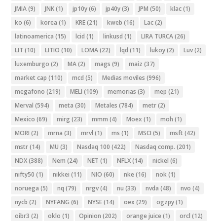
JMIA
(9)
JNK
(1)
jp10y
(6)
jp40y
(3)
JPM
(50)
klac
(1)
ko
(6)
korea
(1)
KRE
(21)
kweb
(16)
Lac
(2)
latinoamerica
(15)
lcid
(1)
linkusd
(1)
LIRA TURCA
(26)
LIT
(10)
LITIO
(10)
LOMA
(22)
lqd
(11)
lukoy
(2)
Luv
(2)
luxemburgo
(2)
MA
(2)
mags
(9)
maiz
(37)
market cap
(110)
mcd
(5)
Medias moviles
(996)
megafono
(219)
MELI
(109)
memorias
(3)
mep
(21)
Merval
(594)
meta
(30)
Metales
(784)
metr
(2)
Mexico
(69)
mirg
(23)
mmm
(4)
Moex
(1)
moh
(1)
MORI
(2)
mrna
(3)
mrvl
(1)
ms
(1)
MSCI
(5)
msft
(42)
mstr
(14)
MU
(3)
Nasdaq 100
(422)
Nasdaq comp.
(201)
NDX
(388)
Nem
(24)
NET
(1)
NFLX
(14)
nickel
(6)
nifty50
(1)
nikkei
(11)
NIO
(60)
nke
(16)
nok
(1)
noruega
(5)
nq
(79)
nrgv
(4)
nu
(33)
nvda
(48)
nvo
(4)
nycb
(2)
NYFANG
(6)
NYSE
(14)
oex
(29)
ogzpy
(1)
oibr3
(2)
oklo
(1)
Opinion
(202)
orange juice
(1)
orcl
(12)