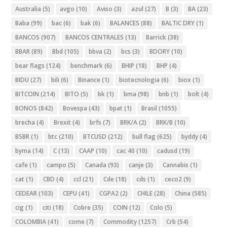
Australia
(5)
avgo
(10)
Aviso
(3)
azul
(27)
B
(3)
BA
(23)
Baba
(99)
bac
(6)
bak
(6)
BALANCES
(88)
BALTIC DRY
(1)
BANCOS
(907)
BANCOS CENTRALES
(13)
Barrick
(38)
BBAR
(89)
Bbd
(105)
bbva
(2)
bcs
(3)
BDORY
(10)
bear flags
(124)
benchmark
(6)
BHIP
(18)
BHP
(4)
BIDU
(27)
bili
(6)
Binance
(1)
biotecnologia
(6)
biox
(1)
BITCOIN
(214)
BITO
(5)
bk
(1)
bma
(98)
bnb
(1)
bolt
(4)
BONOS
(842)
Bovespa
(43)
bpat
(1)
Brasil
(1055)
brecha
(4)
Brexit
(4)
brfs
(7)
BRK/A
(2)
BRK/B
(10)
BSBR
(1)
btc
(210)
BTCUSD
(212)
bull flag
(625)
byddy
(4)
byma
(14)
C
(13)
CAAP
(10)
cac 40
(10)
cadusd
(19)
cafe
(1)
campo
(5)
Canada
(93)
canje
(3)
Cannabis
(1)
cat
(1)
CBD
(4)
ccl
(21)
Cde
(18)
cds
(1)
ceco2
(9)
CEDEAR
(103)
CEPU
(41)
CGPA2
(2)
CHILE
(28)
China
(585)
cig
(1)
citi
(18)
Cobre
(35)
COIN
(12)
Colo
(5)
COLOMBIA
(41)
come
(7)
Commodity
(1257)
Crb
(54)