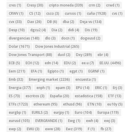
cres
(1)
Cresy
(30)
cripto moneda
(339)
crm
(2)
crwd
(1)
CRWV
(1)
CS
(12)
csco
(3)
cursos
(1)
cuña
(1928)
cvs
(1)
cvx
(33)
Dax
(26)
DB
(6)
dba
(2)
Deja vu
(134)
Desp
(10)
dgcu2
(4)
Dia
(2)
didi
(4)
Dis
(19)
divergencias
(140)
dlo
(3)
docn
(1)
dogeusd
(2)
Dolar
(1671)
Dow Jones Industrial
(265)
Dow Jones Transport
(88)
duol
(2)
Dxy
(289)
ebr
(4)
ECB
(5)
ECH
(12)
edn
(14)
EDU
(2)
ee.u
(7)
EE.UU.
(4496)
Eem
(211)
EFA
(1)
Egipto
(1)
egpt
(1)
EGRNF
(1)
Emb
(32)
Emerging market
(2236)
encuesta
(1)
Energia
(377)
enph
(1)
epam
(3)
EPU
(14)
ERIC
(1)
Erj
(3)
ES
(73)
escritos
(3)
España
(20)
estadistica
(158)
ETF
(13)
ETFs
(1723)
ethereum
(95)
ethusd
(96)
ETN
(10)
eu10y
(5)
eurgbp
(1)
EURILS
(2)
eurjpy
(1)
Euro
(104)
Europa
(119)
eurusd
(105)
EVERGRANDE
(1)
Ewg
(1)
ewh
(4)
ewj
(3)
ewp
(2)
EWU
(3)
eww
(28)
Ewz
(319)
F
(1)
fb
(27)