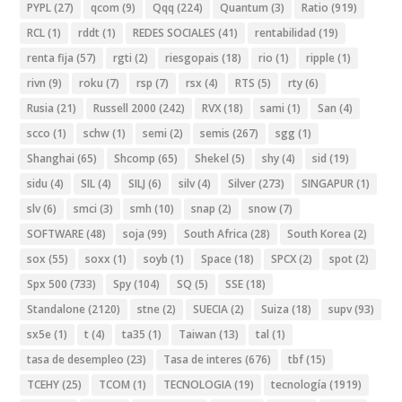
PYPL
(27)
qcom
(9)
Qqq
(224)
Quantum
(3)
Ratio
(919)
RCL
(1)
rddt
(1)
REDES SOCIALES
(41)
rentabilidad
(19)
renta fija
(57)
rgti
(2)
riesgopais
(18)
rio
(1)
ripple
(1)
rivn
(9)
roku
(7)
rsp
(7)
rsx
(4)
RTS
(5)
rty
(6)
Rusia
(21)
Russell 2000
(242)
RVX
(18)
sami
(1)
San
(4)
scco
(1)
schw
(1)
semi
(2)
semis
(267)
sgg
(1)
Shanghai
(65)
Shcomp
(65)
Shekel
(5)
shy
(4)
sid
(19)
sidu
(4)
SIL
(4)
SILJ
(6)
silv
(4)
Silver
(273)
SINGAPUR
(1)
slv
(6)
smci
(3)
smh
(10)
snap
(2)
snow
(7)
SOFTWARE
(48)
soja
(99)
South Africa
(28)
South Korea
(2)
sox
(55)
soxx
(1)
soyb
(1)
Space
(18)
SPCX
(2)
spot
(2)
Spx 500
(733)
Spy
(104)
SQ
(5)
SSE
(18)
Standalone
(2120)
stne
(2)
SUECIA
(2)
Suiza
(18)
supv
(93)
sx5e
(1)
t
(4)
ta35
(1)
Taiwan
(13)
tal
(1)
tasa de desempleo
(23)
Tasa de interes
(676)
tbf
(15)
TCEHY
(25)
TCOM
(1)
TECNOLOGIA
(19)
tecnología
(1919)