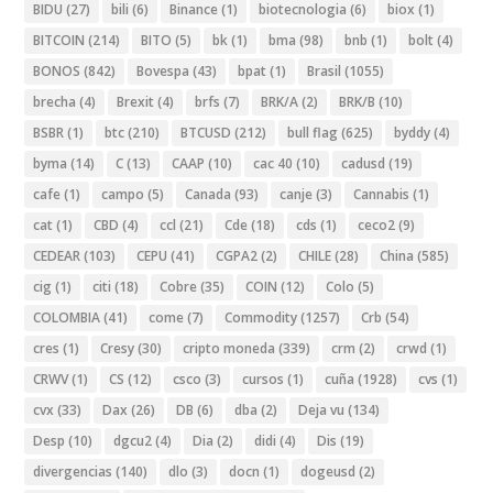
BIDU
(27)
bili
(6)
Binance
(1)
biotecnologia
(6)
biox
(1)
BITCOIN
(214)
BITO
(5)
bk
(1)
bma
(98)
bnb
(1)
bolt
(4)
BONOS
(842)
Bovespa
(43)
bpat
(1)
Brasil
(1055)
brecha
(4)
Brexit
(4)
brfs
(7)
BRK/A
(2)
BRK/B
(10)
BSBR
(1)
btc
(210)
BTCUSD
(212)
bull flag
(625)
byddy
(4)
byma
(14)
C
(13)
CAAP
(10)
cac 40
(10)
cadusd
(19)
cafe
(1)
campo
(5)
Canada
(93)
canje
(3)
Cannabis
(1)
cat
(1)
CBD
(4)
ccl
(21)
Cde
(18)
cds
(1)
ceco2
(9)
CEDEAR
(103)
CEPU
(41)
CGPA2
(2)
CHILE
(28)
China
(585)
cig
(1)
citi
(18)
Cobre
(35)
COIN
(12)
Colo
(5)
COLOMBIA
(41)
come
(7)
Commodity
(1257)
Crb
(54)
cres
(1)
Cresy
(30)
cripto moneda
(339)
crm
(2)
crwd
(1)
CRWV
(1)
CS
(12)
csco
(3)
cursos
(1)
cuña
(1928)
cvs
(1)
cvx
(33)
Dax
(26)
DB
(6)
dba
(2)
Deja vu
(134)
Desp
(10)
dgcu2
(4)
Dia
(2)
didi
(4)
Dis
(19)
divergencias
(140)
dlo
(3)
docn
(1)
dogeusd
(2)