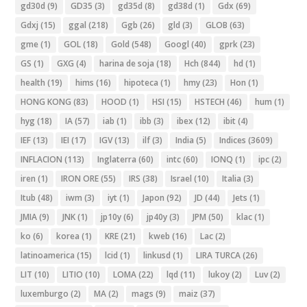
gd30d
(9)
GD35
(3)
gd35d
(8)
gd38d
(1)
Gdx
(69)
Gdxj
(15)
ggal
(218)
Ggb
(26)
gld
(3)
GLOB
(63)
gme
(1)
GOL
(18)
Gold
(548)
Googl
(40)
gprk
(23)
GS
(1)
GXG
(4)
harina de soja
(18)
Hch
(844)
hd
(1)
health
(19)
hims
(16)
hipoteca
(1)
hmy
(23)
Hon
(1)
HONG KONG
(83)
HOOD
(1)
HSI
(15)
HSTECH
(46)
hum
(1)
hyg
(18)
IA
(57)
iab
(1)
ibb
(3)
ibex
(12)
ibit
(4)
IEF
(13)
IEI
(17)
IGV
(13)
ilf
(3)
India
(5)
Indices
(3609)
INFLACION
(113)
Inglaterra
(60)
intc
(60)
IONQ
(1)
ipc
(2)
iren
(1)
IRON ORE
(55)
IRS
(38)
Israel
(10)
Italia
(3)
Itub
(48)
iwm
(3)
iyt
(1)
Japon
(92)
JD
(44)
Jets
(1)
JMIA
(9)
JNK
(1)
jp10y
(6)
jp40y
(3)
JPM
(50)
klac
(1)
ko
(6)
korea
(1)
KRE
(21)
kweb
(16)
Lac
(2)
latinoamerica
(15)
lcid
(1)
linkusd
(1)
LIRA TURCA
(26)
LIT
(10)
LITIO
(10)
LOMA
(22)
lqd
(11)
lukoy
(2)
Luv
(2)
luxemburgo
(2)
MA
(2)
mags
(9)
maiz
(37)