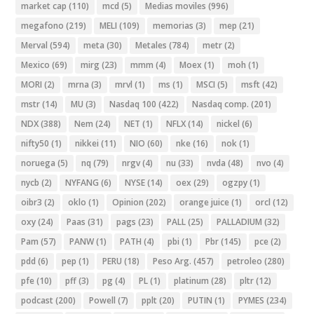
market cap
(110)
mcd
(5)
Medias moviles
(996)
megafono
(219)
MELI
(109)
memorias
(3)
mep
(21)
Merval
(594)
meta
(30)
Metales
(784)
metr
(2)
Mexico
(69)
mirg
(23)
mmm
(4)
Moex
(1)
moh
(1)
MORI
(2)
mrna
(3)
mrvl
(1)
ms
(1)
MSCI
(5)
msft
(42)
mstr
(14)
MU
(3)
Nasdaq 100
(422)
Nasdaq comp.
(201)
NDX
(388)
Nem
(24)
NET
(1)
NFLX
(14)
nickel
(6)
nifty50
(1)
nikkei
(11)
NIO
(60)
nke
(16)
nok
(1)
noruega
(5)
nq
(79)
nrgv
(4)
nu
(33)
nvda
(48)
nvo
(4)
nycb
(2)
NYFANG
(6)
NYSE
(14)
oex
(29)
ogzpy
(1)
oibr3
(2)
oklo
(1)
Opinion
(202)
orange juice
(1)
orcl
(12)
oxy
(24)
Paas
(31)
pags
(23)
PALL
(25)
PALLADIUM
(32)
Pam
(57)
PANW
(1)
PATH
(4)
pbi
(1)
Pbr
(145)
pce
(2)
pdd
(6)
pep
(1)
PERU
(18)
Peso Arg.
(457)
petroleo
(280)
pfe
(10)
pff
(3)
pg
(4)
PL
(1)
platinum
(28)
pltr
(12)
podcast
(200)
Powell
(7)
pplt
(20)
PUTIN
(1)
PYMES
(234)