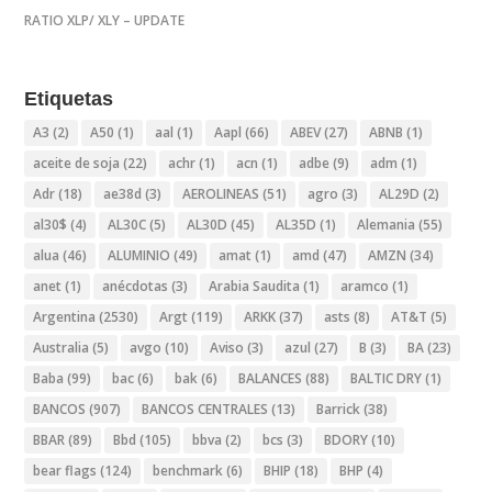
RATIO XLP/ XLY – UPDATE
Etiquetas
A3
(2)
A50
(1)
aal
(1)
Aapl
(66)
ABEV
(27)
ABNB
(1)
aceite de soja
(22)
achr
(1)
acn
(1)
adbe
(9)
adm
(1)
Adr
(18)
ae38d
(3)
AEROLINEAS
(51)
agro
(3)
AL29D
(2)
al30$
(4)
AL30C
(5)
AL30D
(45)
AL35D
(1)
Alemania
(55)
alua
(46)
ALUMINIO
(49)
amat
(1)
amd
(47)
AMZN
(34)
anet
(1)
anécdotas
(3)
Arabia Saudita
(1)
aramco
(1)
Argentina
(2530)
Argt
(119)
ARKK
(37)
asts
(8)
AT&T
(5)
Australia
(5)
avgo
(10)
Aviso
(3)
azul
(27)
B
(3)
BA
(23)
Baba
(99)
bac
(6)
bak
(6)
BALANCES
(88)
BALTIC DRY
(1)
BANCOS
(907)
BANCOS CENTRALES
(13)
Barrick
(38)
BBAR
(89)
Bbd
(105)
bbva
(2)
bcs
(3)
BDORY
(10)
bear flags
(124)
benchmark
(6)
BHIP
(18)
BHP
(4)