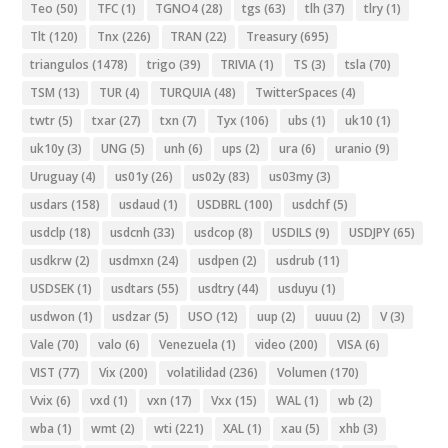
Teo
(50)
TFC
(1)
TGNO4
(28)
tgs
(63)
tlh
(37)
tlry
(1)
Tlt
(120)
Tnx
(226)
TRAN
(22)
Treasury
(695)
triangulos
(1478)
trigo
(39)
TRIVIA
(1)
TS
(3)
tsla
(70)
TSM
(13)
TUR
(4)
TURQUIA
(48)
TwitterSpaces
(4)
twtr
(5)
txar
(27)
txn
(7)
Tyx
(106)
ubs
(1)
uk10
(1)
uk10y
(3)
UNG
(5)
unh
(6)
ups
(2)
ura
(6)
uranio
(9)
Uruguay
(4)
us01y
(26)
us02y
(83)
us03my
(3)
usdars
(158)
usdaud
(1)
USDBRL
(100)
usdchf
(5)
usdclp
(18)
usdcnh
(33)
usdcop
(8)
USDILS
(9)
USDJPY
(65)
usdkrw
(2)
usdmxn
(24)
usdpen
(2)
usdrub
(11)
USDSEK
(1)
usdtars
(55)
usdtry
(44)
usduyu
(1)
usdwon
(1)
usdzar
(5)
USO
(12)
uup
(2)
uuuu
(2)
V
(3)
Vale
(70)
valo
(6)
Venezuela
(1)
video
(200)
VISA
(6)
VIST
(77)
Vix
(200)
volatilidad
(236)
Volumen
(170)
Vvix
(6)
vxd
(1)
vxn
(17)
Vxx
(15)
WAL
(1)
wb
(2)
wba
(1)
wmt
(2)
wti
(221)
XAL
(1)
xau
(5)
xhb
(3)