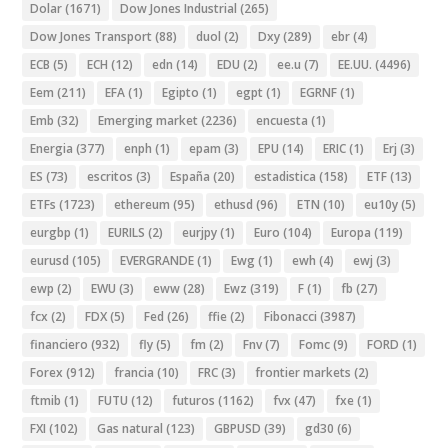
Dolar
(1671)
Dow Jones Industrial
(265)
Dow Jones Transport
(88)
duol
(2)
Dxy
(289)
ebr
(4)
ECB
(5)
ECH
(12)
edn
(14)
EDU
(2)
ee.u
(7)
EE.UU.
(4496)
Eem
(211)
EFA
(1)
Egipto
(1)
egpt
(1)
EGRNF
(1)
Emb
(32)
Emerging market
(2236)
encuesta
(1)
Energia
(377)
enph
(1)
epam
(3)
EPU
(14)
ERIC
(1)
Erj
(3)
ES
(73)
escritos
(3)
España
(20)
estadistica
(158)
ETF
(13)
ETFs
(1723)
ethereum
(95)
ethusd
(96)
ETN
(10)
eu10y
(5)
eurgbp
(1)
EURILS
(2)
eurjpy
(1)
Euro
(104)
Europa
(119)
eurusd
(105)
EVERGRANDE
(1)
Ewg
(1)
ewh
(4)
ewj
(3)
ewp
(2)
EWU
(3)
eww
(28)
Ewz
(319)
F
(1)
fb
(27)
fcx
(2)
FDX
(5)
Fed
(26)
ffie
(2)
Fibonacci
(3987)
financiero
(932)
fly
(5)
fm
(2)
Fnv
(7)
Fomc
(9)
FORD
(1)
Forex
(912)
francia
(10)
FRC
(3)
frontier markets
(2)
ftmib
(1)
FUTU
(12)
futuros
(1162)
fvx
(47)
fxe
(1)
FXI
(102)
Gas natural
(123)
GBPUSD
(39)
gd30
(6)