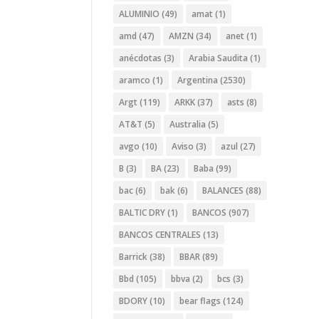
ALUMINIO
(49)
amat
(1)
amd
(47)
AMZN
(34)
anet
(1)
anécdotas
(3)
Arabia Saudita
(1)
aramco
(1)
Argentina
(2530)
Argt
(119)
ARKK
(37)
asts
(8)
AT&T
(5)
Australia
(5)
avgo
(10)
Aviso
(3)
azul
(27)
B
(3)
BA
(23)
Baba
(99)
bac
(6)
bak
(6)
BALANCES
(88)
BALTIC DRY
(1)
BANCOS
(907)
BANCOS CENTRALES
(13)
Barrick
(38)
BBAR
(89)
Bbd
(105)
bbva
(2)
bcs
(3)
BDORY
(10)
bear flags
(124)