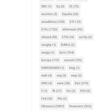
ERIC
(1)
Erj
(3)
ES
(73)
escritos
(3)
España
(20)
estadistica
(158)
ETF
(13)
ETFs
(1723)
ethereum
(95)
ethusd
(96)
ETN
(10)
eu10y
(5)
eurgbp
(1)
EURILS
(2)
eurjpy
(1)
Euro
(104)
Europa
(119)
eurusd
(105)
EVERGRANDE
(1)
Ewg
(1)
ewh
(4)
ewj
(3)
ewp
(2)
EWU
(3)
eww
(28)
Ewz
(319)
F
(1)
fb
(27)
fcx
(2)
FDX
(5)
Fed
(26)
ffie
(2)
Fibonacci
(3987)
financiero
(932)