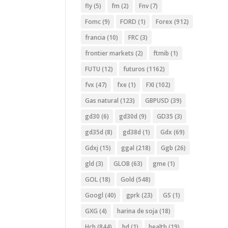
fly
(5)
fm
(2)
Fnv
(7)
Fomc
(9)
FORD
(1)
Forex
(912)
francia
(10)
FRC
(3)
frontier markets
(2)
ftmib
(1)
FUTU
(12)
futuros
(1162)
fvx
(47)
fxe
(1)
FXI
(102)
Gas natural
(123)
GBPUSD
(39)
gd30
(6)
gd30d
(9)
GD35
(3)
gd35d
(8)
gd38d
(1)
Gdx
(69)
Gdxj
(15)
ggal
(218)
Ggb
(26)
gld
(3)
GLOB
(63)
gme
(1)
GOL
(18)
Gold
(548)
Googl
(40)
gprk
(23)
GS
(1)
GXG
(4)
harina de soja
(18)
Hch
(844)
hd
(1)
health
(19)