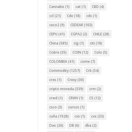
Cannabis
(1)
cat
(1)
CBD
(4)
ccl
(21)
Cde
(18)
cds
(1)
ceco2
(9)
CEDEAR
(103)
CEPU
(41)
CGPA2
(2)
CHILE
(28)
China
(585)
cig
(1)
citi
(18)
Cobre
(35)
COIN
(12)
Colo
(5)
COLOMBIA
(41)
come
(7)
Commodity
(1257)
Crb
(54)
cres
(1)
Cresy
(30)
cripto moneda
(339)
crm
(2)
crwd
(1)
CRWV
(1)
CS
(12)
csco
(3)
cursos
(1)
cuña
(1928)
cvs
(1)
cvx
(33)
Dax
(26)
DB
(6)
dba
(2)