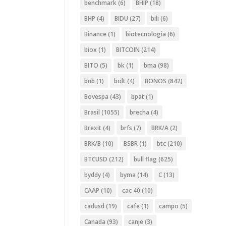
benchmark
(6)
BHIP
(18)
BHP
(4)
BIDU
(27)
bili
(6)
Binance
(1)
biotecnologia
(6)
biox
(1)
BITCOIN
(214)
BITO
(5)
bk
(1)
bma
(98)
bnb
(1)
bolt
(4)
BONOS
(842)
Bovespa
(43)
bpat
(1)
Brasil
(1055)
brecha
(4)
Brexit
(4)
brfs
(7)
BRK/A
(2)
BRK/B
(10)
BSBR
(1)
btc
(210)
BTCUSD
(212)
bull flag
(625)
byddy
(4)
byma
(14)
C
(13)
CAAP
(10)
cac 40
(10)
cadusd
(19)
cafe
(1)
campo
(5)
Canada
(93)
canje
(3)