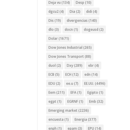
Deja vu
(134)
Desp
(10)
dgcu2
(4)
Dia
(2)
didi
(4)
Dis
(19)
divergencias
(140)
dlo
(3)
docn
(1)
dogeusd
(2)
Dolar
(1671)
Dow Jones Industrial
(265)
Dow Jones Transport
(88)
duol
(2)
Dxy
(289)
ebr
(4)
ECB
(5)
ECH
(12)
edn
(14)
EDU
(2)
ee.u
(7)
EE.UU.
(4496)
Eem
(211)
EFA
(1)
Egipto
(1)
egpt
(1)
EGRNF
(1)
Emb
(32)
Emerging market
(2236)
encuesta
(1)
Energia
(377)
enph
(1)
epam
(3)
EPU
(14)