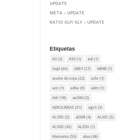
UPDATE
META – UPDATE
RATIO XLP/ XLY – UPDATE
Etiquetas
A3
(2)
A50
(1)
aal
(1)
Aapl
(66)
ABEV
(27)
ABNB
(1)
aceite de soja
(22)
achr
(1)
acn
(1)
adbe
(9)
adm
(1)
Adr
(18)
ae38d
(3)
AEROLINEAS
(51)
agro
(3)
AL29D
(2)
al30$
(4)
AL30C
(5)
AL30D
(45)
AL35D
(1)
Alemania
(55)
alua
(46)