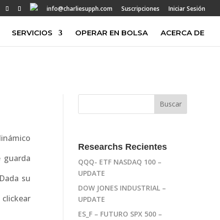
info@charliesupph.com
Suscripciones
Iniciar Sesión
SERVICIOS
OPERAR EN BOLSA
ACERCA DE
 dinámico
Researchs Recientes
e guarda
QQQ- ETF NASDAQ 100 –
UPDATE
 Dada su
DOW JONES INDUSTRIAL –
 clickear
UPDATE
ES_F – FUTURO SPX 500 –