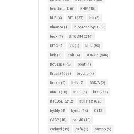
benchmark
(6)
BHIP
(18)
BHP
(4)
BIDU
(27)
bili
(6)
Binance
(1)
biotecnologia
(6)
biox
(1)
BITCOIN
(214)
BITO
(5)
bk
(1)
bma
(98)
bnb
(1)
bolt
(4)
BONOS
(846)
Bovespa
(43)
bpat
(1)
Brasil
(1055)
brecha
(4)
Brexit
(4)
brfs
(7)
BRK/A
(2)
BRK/B
(10)
BSBR
(1)
btc
(210)
BTCUSD
(212)
bull flag
(626)
byddy
(4)
byma
(14)
C
(13)
CAAP
(10)
cac 40
(10)
cadusd
(19)
cafe
(1)
campo
(5)