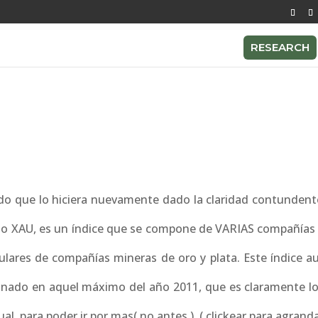
RESEARCH
do que lo hiciera nuevamente dado la claridad contundent
amado XAU, es un índice que se compone de VARIAS compañías
ulares de compañías mineras de oro y plata. Este índice a
iginado en aquel máximo del año 2011, que es claramente lo
l, para poder ir por mas( no antes ). ( clickear para agranda