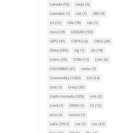
Canada
(93)
canje
(3)
Cannabis
(1)
cat
(1)
CBD
(4)
ccl
(21)
Cde
(18)
cds
(1)
ceco2
(9)
CEDEAR
(103)
CEPU
(41)
CGPA2
(2)
CHILE
(28)
China
(585)
cig
(1)
citi
(18)
Cobre
(35)
COIN
(12)
Colo
(5)
COLOMBIA
(41)
come
(7)
Commodity
(1260)
Crb
(54)
cres
(1)
Cresy
(30)
cripto moneda
(339)
crm
(2)
crwd
(1)
CRWV
(1)
CS
(12)
csco
(3)
cursos
(1)
cuña
(1931)
cvs
(1)
cvx
(33)