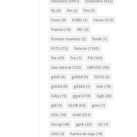
Fibonacci
(3991)
financiero
(932)
fly
(5)
fm
(2)
Fnv
(7)
Fomc
(9)
FORD
(1)
Forex
(913)
francia
(10)
FRC
(3)
frontier markets
(2)
ftmib
(1)
FUTU
(12)
futuros
(1165)
fvx
(47)
fxe
(1)
FXI
(102)
Gas natural
(123)
GBPUSD
(39)
gd30
(6)
gd30d
(9)
GD35
(3)
gd35d
(8)
gd38d
(1)
Gdx
(70)
Gdxj
(15)
ggal
(218)
Ggb
(26)
gld
(3)
GLOB
(63)
gme
(1)
GOL
(18)
Gold
(551)
Googl
(40)
gprk
(23)
GS
(1)
GXG
(4)
harina de soja
(18)