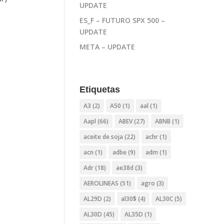
UPDATE
ES_F – FUTURO SPX 500 –
UPDATE
META – UPDATE
Etiquetas
A3
(2)
A50
(1)
aal
(1)
Aapl
(66)
ABEV
(27)
ABNB
(1)
aceite de soja
(22)
achr
(1)
acn
(1)
adbe
(9)
adm
(1)
Adr
(18)
ae38d
(3)
AEROLINEAS
(51)
agro
(3)
AL29D
(2)
al30$
(4)
AL30C
(5)
AL30D
(45)
AL35D
(1)