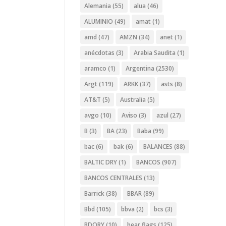
Alemania
(55)
alua
(46)
ALUMINIO
(49)
amat
(1)
amd
(47)
AMZN
(34)
anet
(1)
anécdotas
(3)
Arabia Saudita
(1)
aramco
(1)
Argentina
(2530)
Argt
(119)
ARKK
(37)
asts
(8)
AT&T
(5)
Australia
(5)
avgo
(10)
Aviso
(3)
azul
(27)
B
(3)
BA
(23)
Baba
(99)
bac
(6)
bak
(6)
BALANCES
(88)
BALTIC DRY
(1)
BANCOS
(907)
BANCOS CENTRALES
(13)
Barrick
(38)
BBAR
(89)
Bbd
(105)
bbva
(2)
bcs
(3)
BDORY
(10)
bear flags
(125)