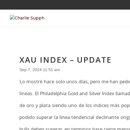
XAU INDEX – UPDATE
Sep 7, 2024 11:51 am
Lo mostré hace solo unos días, pero me han pedi
líneas. El Philadelphia Gold and Silver Index ll
de oro y plata siendo uno de los indices más pop
podido superar la linea tendencial declinante or
bulls deben superar, en terminos base cierre mensua