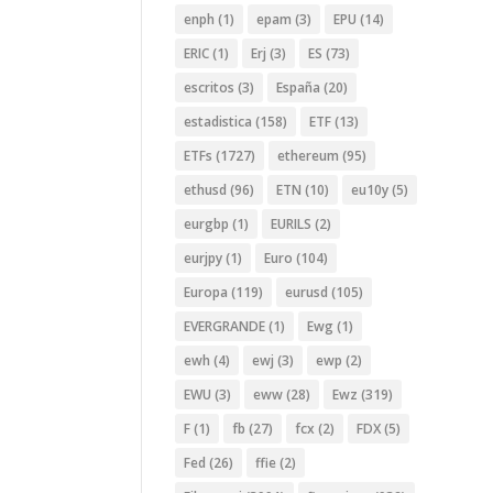
enph
(1)
epam
(3)
EPU
(14)
ERIC
(1)
Erj
(3)
ES
(73)
escritos
(3)
España
(20)
estadistica
(158)
ETF
(13)
ETFs
(1727)
ethereum
(95)
ethusd
(96)
ETN
(10)
eu10y
(5)
eurgbp
(1)
EURILS
(2)
eurjpy
(1)
Euro
(104)
Europa
(119)
eurusd
(105)
EVERGRANDE
(1)
Ewg
(1)
ewh
(4)
ewj
(3)
ewp
(2)
EWU
(3)
eww
(28)
Ewz
(319)
F
(1)
fb
(27)
fcx
(2)
FDX
(5)
Fed
(26)
ffie
(2)