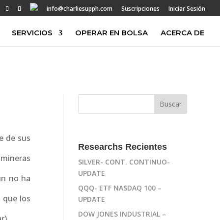
info@charliesupph.com
Suscripciones
Iniciar Sesión
SERVICIOS
OPERAR EN BOLSA
ACERCA DE
e de sus
Researchs Recientes
 mineras
SILVER- CONT. CONTINUO-
UPDATE
un no ha
QQQ- ETF NASDAQ 100 –
 que los
UPDATE
DOW JONES INDUSTRIAL –
r)