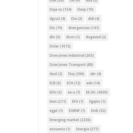
Dax
(26)
DB
(6)
dba
(2)
Deja vu
(134)
Desp
(10)
dgcu2
(4)
Dia
(2)
didi
(4)
Dis
(19)
divergencias
(141)
dlo
(3)
docn
(1)
dogeusd
(2)
Dolar
(1672)
Dow Jones Industrial
(265)
Dow Jones Transport
(88)
duol
(2)
Dxy
(290)
ebr
(4)
ECB
(5)
ECH
(12)
edn
(14)
EDU
(2)
ee.u
(7)
EE.UU.
(4500)
Eem
(211)
EFA
(1)
Egipto
(1)
egpt
(1)
EGRNF
(1)
Emb
(32)
Emerging market
(2236)
encuesta
(1)
Energia
(377)