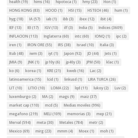
health
(19)
hims
(16)
hipoteca
(1)
hmy
(23)
Hon
(1)
HONG KONG
(83)
HOOD
(1)
HSI
(15)
HSTECH
(46)
hum
(1)
hyg
(18)
IA
(57)
iab
(1)
ibb
(3)
ibex
(12)
ibit
(4)
IEF
(13)
IEI
(17)
IGV
(13)
ilf
(3)
India
(5)
Indices
(3609)
INFLACION
(113)
Inglaterra
(60)
intc
(60)
IONQ
(1)
ipc
(2)
iren
(1)
IRON ORE
(55)
IRS
(38)
Israel
(10)
Italia
(3)
Itub
(48)
iwm
(3)
iyt
(1)
Japon
(92)
JD
(44)
Jets
(1)
JMIA
(9)
JNK
(1)
jp10y
(6)
jp40y
(3)
JPM
(50)
klac
(1)
ko
(6)
korea
(1)
KRE
(21)
kweb
(16)
Lac
(2)
latinoamerica
(15)
lcid
(1)
linkusd
(1)
LIRA TURCA
(26)
LIT
(10)
LITIO
(10)
LOMA
(22)
lqd
(11)
lukoy
(2)
Luv
(2)
luxemburgo
(2)
MA
(2)
mags
(9)
maiz
(37)
market cap
(110)
mcd
(5)
Medias moviles
(996)
megafono
(219)
MELI
(109)
memorias
(3)
mep
(21)
Merval
(594)
meta
(30)
Metales
(784)
metr
(2)
Mexico
(69)
mirg
(23)
mmm
(4)
Moex
(1)
moh
(1)