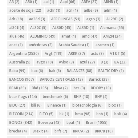
A3
(2)
A50
(1)
aal
(1)
Aapl
(66)
ABEV
(27)
ABNB
(1)
aceite de soja
(22)
achr
(1)
acn
(1)
adbe
(9)
adm
(1)
Adr
(18)
ae38d
(3)
AEROLINEAS
(51)
agro
(3)
AL29D
(2)
al30$
(4)
AL30C
(5)
AL30D
(45)
AL35D
(1)
Alemania
(55)
alua
(46)
ALUMINIO
(49)
amat
(1)
amd
(47)
AMZN
(34)
anet
(1)
anécdotas
(3)
Arabia Saudita
(1)
aramco
(1)
Argentina
(2530)
Argt
(119)
ARKK
(37)
asts
(8)
AT&T
(5)
Australia
(5)
avgo
(10)
Aviso
(3)
azul
(27)
B
(3)
BA
(23)
Baba
(99)
bac
(6)
bak
(6)
BALANCES
(88)
BALTIC DRY
(1)
BANCOS
(907)
BANCOS CENTRALES
(13)
Barrick
(38)
BBAR
(89)
Bbd
(105)
bbva
(2)
bcs
(3)
BDORY
(10)
bear flags
(124)
benchmark
(6)
BHIP
(18)
BHP
(4)
BIDU
(27)
bili
(6)
Binance
(1)
biotecnologia
(6)
biox
(1)
BITCOIN
(214)
BITO
(5)
bk
(1)
bma
(98)
bnb
(1)
bolt
(4)
BONOS
(842)
Bovespa
(43)
bpat
(1)
Brasil
(1055)
brecha
(4)
Brexit
(4)
brfs
(7)
BRK/A
(2)
BRK/B
(10)