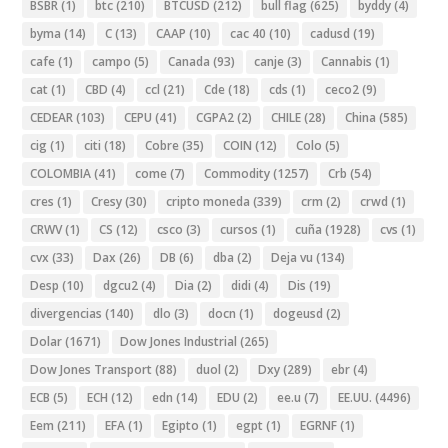
BSBR
(1)
btc
(210)
BTCUSD
(212)
bull flag
(625)
byddy
(4)
byma
(14)
C
(13)
CAAP
(10)
cac 40
(10)
cadusd
(19)
cafe
(1)
campo
(5)
Canada
(93)
canje
(3)
Cannabis
(1)
cat
(1)
CBD
(4)
ccl
(21)
Cde
(18)
cds
(1)
ceco2
(9)
CEDEAR
(103)
CEPU
(41)
CGPA2
(2)
CHILE
(28)
China
(585)
cig
(1)
citi
(18)
Cobre
(35)
COIN
(12)
Colo
(5)
COLOMBIA
(41)
come
(7)
Commodity
(1257)
Crb
(54)
cres
(1)
Cresy
(30)
cripto moneda
(339)
crm
(2)
crwd
(1)
CRWV
(1)
CS
(12)
csco
(3)
cursos
(1)
cuña
(1928)
cvs
(1)
cvx
(33)
Dax
(26)
DB
(6)
dba
(2)
Deja vu
(134)
Desp
(10)
dgcu2
(4)
Dia
(2)
didi
(4)
Dis
(19)
divergencias
(140)
dlo
(3)
docn
(1)
dogeusd
(2)
Dolar
(1671)
Dow Jones Industrial
(265)
Dow Jones Transport
(88)
duol
(2)
Dxy
(289)
ebr
(4)
ECB
(5)
ECH
(12)
edn
(14)
EDU
(2)
ee.u
(7)
EE.UU.
(4496)
Eem
(211)
EFA
(1)
Egipto
(1)
egpt
(1)
EGRNF
(1)