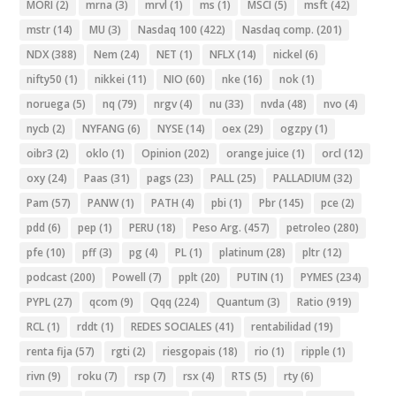
MORI
(2)
mrna
(3)
mrvl
(1)
ms
(1)
MSCI
(5)
msft
(42)
mstr
(14)
MU
(3)
Nasdaq 100
(422)
Nasdaq comp.
(201)
NDX
(388)
Nem
(24)
NET
(1)
NFLX
(14)
nickel
(6)
nifty50
(1)
nikkei
(11)
NIO
(60)
nke
(16)
nok
(1)
noruega
(5)
nq
(79)
nrgv
(4)
nu
(33)
nvda
(48)
nvo
(4)
nycb
(2)
NYFANG
(6)
NYSE
(14)
oex
(29)
ogzpy
(1)
oibr3
(2)
oklo
(1)
Opinion
(202)
orange juice
(1)
orcl
(12)
oxy
(24)
Paas
(31)
pags
(23)
PALL
(25)
PALLADIUM
(32)
Pam
(57)
PANW
(1)
PATH
(4)
pbi
(1)
Pbr
(145)
pce
(2)
pdd
(6)
pep
(1)
PERU
(18)
Peso Arg.
(457)
petroleo
(280)
pfe
(10)
pff
(3)
pg
(4)
PL
(1)
platinum
(28)
pltr
(12)
podcast
(200)
Powell
(7)
pplt
(20)
PUTIN
(1)
PYMES
(234)
PYPL
(27)
qcom
(9)
Qqq
(224)
Quantum
(3)
Ratio
(919)
RCL
(1)
rddt
(1)
REDES SOCIALES
(41)
rentabilidad
(19)
renta fija
(57)
rgti
(2)
riesgopais
(18)
rio
(1)
ripple
(1)
rivn
(9)
roku
(7)
rsp
(7)
rsx
(4)
RTS
(5)
rty
(6)