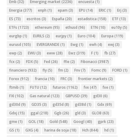
Emb
(32)
Emerging market
(2236)
encuesta
(1)
Energia
(377)
enph
(1)
epam
(3)
EPU
(14)
ERIC
(1)
Erj
(3)
ES
(73)
escritos
(3)
España
(20)
estadistica
(158)
ETF
(13)
ETFs
(1723)
ethereum
(95)
ethusd
(96)
ETN
(10)
eu10y
(5)
eurgbp
(1)
EURILS
(2)
eurjpy
(1)
Euro
(104)
Europa
(119)
eurusd
(105)
EVERGRANDE
(1)
Ewg
(1)
ewh
(4)
ewj
(3)
ewp
(2)
EWU
(3)
eww
(28)
Ewz
(319)
F
(1)
fb
(27)
fcx
(2)
FDX
(5)
Fed
(26)
ffie
(2)
Fibonacci
(3987)
financiero
(932)
fly
(5)
fm
(2)
Fnv
(7)
Fomc
(9)
FORD
(1)
Forex
(912)
francia
(10)
FRC
(3)
frontier markets
(2)
ftmib
(1)
FUTU
(12)
futuros
(1162)
fvx
(47)
fxe
(1)
FXI
(102)
Gas natural
(123)
GBPUSD
(39)
gd30
(6)
gd30d
(9)
GD35
(3)
gd35d
(8)
gd38d
(1)
Gdx
(69)
Gdxj
(15)
ggal
(218)
Ggb
(26)
gld
(3)
GLOB
(63)
gme
(1)
GOL
(18)
Gold
(548)
Googl
(40)
gprk
(23)
GS
(1)
GXG
(4)
harina de soja
(18)
Hch
(844)
hd
(1)