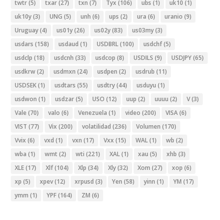
twtr
(5)
txar
(27)
txn
(7)
Tyx
(106)
ubs
(1)
uk10
(1)
uk10y
(3)
UNG
(5)
unh
(6)
ups
(2)
ura
(6)
uranio
(9)
Uruguay
(4)
us01y
(26)
us02y
(83)
us03my
(3)
usdars
(158)
usdaud
(1)
USDBRL
(100)
usdchf
(5)
usdclp
(18)
usdcnh
(33)
usdcop
(8)
USDILS
(9)
USDJPY
(65)
usdkrw
(2)
usdmxn
(24)
usdpen
(2)
usdrub
(11)
USDSEK
(1)
usdtars
(55)
usdtry
(44)
usduyu
(1)
usdwon
(1)
usdzar
(5)
USO
(12)
uup
(2)
uuuu
(2)
V
(3)
Vale
(70)
valo
(6)
Venezuela
(1)
video
(200)
VISA
(6)
VIST
(77)
Vix
(200)
volatilidad
(236)
Volumen
(170)
Vvix
(6)
vxd
(1)
vxn
(17)
Vxx
(15)
WAL
(1)
wb
(2)
wba
(1)
wmt
(2)
wti
(221)
XAL
(1)
xau
(5)
xhb
(3)
XLE
(17)
Xlf
(104)
Xlp
(34)
Xly
(32)
Xom
(27)
xop
(6)
xp
(5)
xpev
(12)
xrpusd
(3)
Yen
(58)
yinn
(1)
YM
(17)
ymm
(1)
YPF
(164)
ZM
(6)