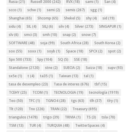
Rusia
(21)
Russell 2000
(242)
RVX
(18)
sami
(1)
San
(4)
scco
(1)
schw
(1)
semi
(2)
semis
(267)
sgg
(1)
Shanghai
(65)
Shcomp
(65)
Shekel
(5)
shy
(4)
sid
(19)
sidu
(4)
SIL
(4)
SILJ
(6)
silv
(4)
Silver
(273)
SINGAPUR
(1)
slv
(6)
smci
(3)
smh
(10)
snap
(2)
snow
(7)
SOFTWARE
(48)
soja
(99)
South Africa
(28)
South Korea
(2)
sox
(55)
soxx
(1)
soyb
(1)
Space
(18)
SPCX
(2)
spot
(2)
Spx 500
(733)
Spy
(104)
SQ
(5)
SSE
(18)
Standalone
(2120)
stne
(2)
SUECIA
(2)
Suiza
(18)
supv
(93)
sx5e
(1)
t
(4)
ta35
(1)
Taiwan
(13)
tal
(1)
tasa de desempleo
(23)
Tasa de interes
(676)
tbf
(15)
TCEHY
(25)
TCOM
(1)
TECNOLOGIA
(19)
tecnología
(1919)
Teo
(50)
TFC
(1)
TGNO4
(28)
tgs
(63)
tlh
(37)
tlry
(1)
Tlt
(120)
Tnx
(226)
TRAN
(22)
Treasury
(695)
triangulos
(1478)
trigo
(39)
TRIVIA
(1)
TS
(3)
tsla
(70)
TSM
(13)
TUR
(4)
TURQUIA
(48)
TwitterSpaces
(4)