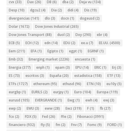
cvx
(33)
Dax
(26)
DB
(6)
dba
(2)
Deja vu
(134)
Desp
(10)
dgcu2
(4)
Dia
(2)
didi
(4)
Dis
(19)
divergencias
(141)
dlo
(3)
docn
(1)
dogeusd
(2)
Dolar
(1672)
Dow Jones Industrial
(265)
Dow Jones Transport
(88)
duol
(2)
Dxy
(290)
ebr
(4)
ECB
(5)
ECH
(12)
edn
(14)
EDU
(2)
ee.u
(7)
EE.UU.
(4500)
Eem
(211)
EFA
(1)
Egipto
(1)
egpt
(1)
EGRNF
(1)
Emb
(32)
Emerging market
(2236)
encuesta
(1)
Energia
(377)
enph
(1)
epam
(3)
EPU
(14)
ERIC
(1)
Erj
(3)
ES
(73)
escritos
(3)
España
(20)
estadistica
(158)
ETF
(13)
ETFs
(1727)
ethereum
(95)
ethusd
(96)
ETN
(10)
eu10y
(5)
eurgbp
(1)
EURILS
(2)
eurjpy
(1)
Euro
(104)
Europa
(119)
eurusd
(105)
EVERGRANDE
(1)
Ewg
(1)
ewh
(4)
ewj
(3)
ewp
(2)
EWU
(3)
eww
(28)
Ewz
(319)
F
(1)
fb
(27)
fcx
(2)
FDX
(5)
Fed
(26)
ffie
(2)
Fibonacci
(3991)
financiero
(932)
fly
(5)
fm
(2)
Fnv
(7)
Fomc
(9)
FORD
(1)