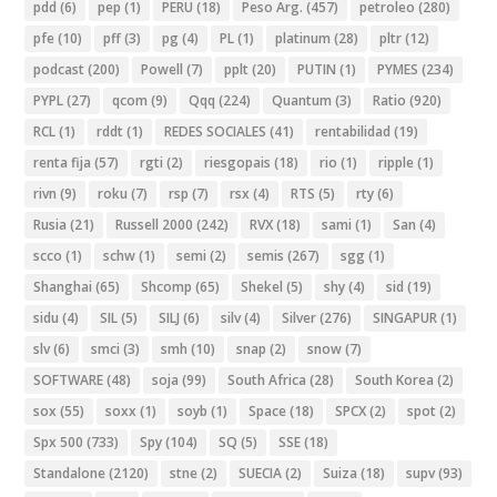
pdd
(6)
pep
(1)
PERU
(18)
Peso Arg.
(457)
petroleo
(280)
pfe
(10)
pff
(3)
pg
(4)
PL
(1)
platinum
(28)
pltr
(12)
podcast
(200)
Powell
(7)
pplt
(20)
PUTIN
(1)
PYMES
(234)
PYPL
(27)
qcom
(9)
Qqq
(224)
Quantum
(3)
Ratio
(920)
RCL
(1)
rddt
(1)
REDES SOCIALES
(41)
rentabilidad
(19)
renta fija
(57)
rgti
(2)
riesgopais
(18)
rio
(1)
ripple
(1)
rivn
(9)
roku
(7)
rsp
(7)
rsx
(4)
RTS
(5)
rty
(6)
Rusia
(21)
Russell 2000
(242)
RVX
(18)
sami
(1)
San
(4)
scco
(1)
schw
(1)
semi
(2)
semis
(267)
sgg
(1)
Shanghai
(65)
Shcomp
(65)
Shekel
(5)
shy
(4)
sid
(19)
sidu
(4)
SIL
(5)
SILJ
(6)
silv
(4)
Silver
(276)
SINGAPUR
(1)
slv
(6)
smci
(3)
smh
(10)
snap
(2)
snow
(7)
SOFTWARE
(48)
soja
(99)
South Africa
(28)
South Korea
(2)
sox
(55)
soxx
(1)
soyb
(1)
Space
(18)
SPCX
(2)
spot
(2)
Spx 500
(733)
Spy
(104)
SQ
(5)
SSE
(18)
Standalone
(2120)
stne
(2)
SUECIA
(2)
Suiza
(18)
supv
(93)