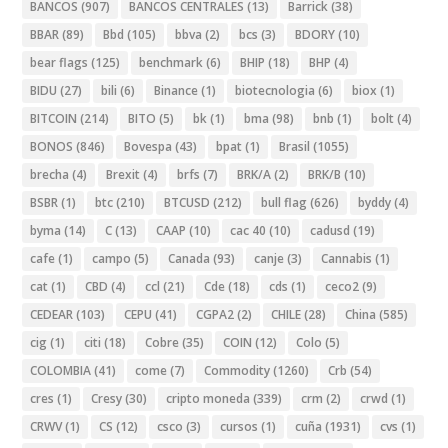
BANCOS
(907)
BANCOS CENTRALES
(13)
Barrick
(38)
BBAR
(89)
Bbd
(105)
bbva
(2)
bcs
(3)
BDORY
(10)
bear flags
(125)
benchmark
(6)
BHIP
(18)
BHP
(4)
BIDU
(27)
bili
(6)
Binance
(1)
biotecnologia
(6)
biox
(1)
BITCOIN
(214)
BITO
(5)
bk
(1)
bma
(98)
bnb
(1)
bolt
(4)
BONOS
(846)
Bovespa
(43)
bpat
(1)
Brasil
(1055)
brecha
(4)
Brexit
(4)
brfs
(7)
BRK/A
(2)
BRK/B
(10)
BSBR
(1)
btc
(210)
BTCUSD
(212)
bull flag
(626)
byddy
(4)
byma
(14)
C
(13)
CAAP
(10)
cac 40
(10)
cadusd
(19)
cafe
(1)
campo
(5)
Canada
(93)
canje
(3)
Cannabis
(1)
cat
(1)
CBD
(4)
ccl
(21)
Cde
(18)
cds
(1)
ceco2
(9)
CEDEAR
(103)
CEPU
(41)
CGPA2
(2)
CHILE
(28)
China
(585)
cig
(1)
citi
(18)
Cobre
(35)
COIN
(12)
Colo
(5)
COLOMBIA
(41)
come
(7)
Commodity
(1260)
Crb
(54)
cres
(1)
Cresy
(30)
cripto moneda
(339)
crm
(2)
crwd
(1)
CRWV
(1)
CS
(12)
csco
(3)
cursos
(1)
cuña
(1931)
cvs
(1)