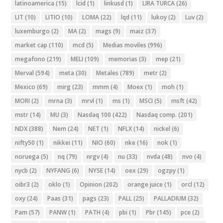
latinoamerica
(15)
lcid
(1)
linkusd
(1)
LIRA TURCA
(26)
LIT
(10)
LITIO
(10)
LOMA
(22)
lqd
(11)
lukoy
(2)
Luv
(2)
luxemburgo
(2)
MA
(2)
mags
(9)
maiz
(37)
market cap
(110)
mcd
(5)
Medias moviles
(996)
megafono
(219)
MELI
(109)
memorias
(3)
mep
(21)
Merval
(594)
meta
(30)
Metales
(789)
metr
(2)
Mexico
(69)
mirg
(23)
mmm
(4)
Moex
(1)
moh
(1)
MORI
(2)
mrna
(3)
mrvl
(1)
ms
(1)
MSCI
(5)
msft
(42)
mstr
(14)
MU
(3)
Nasdaq 100
(422)
Nasdaq comp.
(201)
NDX
(388)
Nem
(24)
NET
(1)
NFLX
(14)
nickel
(6)
nifty50
(1)
nikkei
(11)
NIO
(60)
nke
(16)
nok
(1)
noruega
(5)
nq
(79)
nrgv
(4)
nu
(33)
nvda
(48)
nvo
(4)
nycb
(2)
NYFANG
(6)
NYSE
(14)
oex
(29)
ogzpy
(1)
oibr3
(2)
oklo
(1)
Opinion
(202)
orange juice
(1)
orcl
(12)
oxy
(24)
Paas
(31)
pags
(23)
PALL
(25)
PALLADIUM
(32)
Pam
(57)
PANW
(1)
PATH
(4)
pbi
(1)
Pbr
(145)
pce
(2)