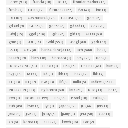
Forex
(913)
francia
(10)
FRC
(3)
frontier markets
(2)
ftmib
(1)
FUTU
(12)
futuros
(1165)
fvx
(47)
fxe
(1)
FXI
(102)
Gas natural
(123)
GBPUSD
(39)
gd30
(6)
gd30d
(9)
GD35
(3)
gd35d
(8)
gd38d
(1)
Gdx
(70)
Gdxj
(15)
ggal
(218)
Ggb
(26)
gld
(3)
GLOB
(63)
gme
(1)
GOL
(18)
Gold
(551)
Googl
(40)
gprk
(23)
GS
(1)
GXG
(4)
harina de soja
(18)
Hch
(844)
hd
(1)
health
(19)
hims
(16)
hipoteca
(1)
hmy
(23)
Hon
(1)
HONG KONG
(83)
HOOD
(1)
HSI
(15)
HSTECH
(46)
hum
(1)
hyg
(18)
IA
(57)
iab
(1)
ibb
(3)
ibex
(12)
ibit
(4)
IEF
(13)
IEI
(17)
IGV
(13)
ilf
(3)
India
(5)
Indices
(3611)
INFLACION
(113)
Inglaterra
(60)
intc
(60)
IONQ
(1)
ipc
(2)
iren
(1)
IRON ORE
(55)
IRS
(38)
Israel
(10)
Italia
(3)
Itub
(48)
iwm
(3)
iyt
(1)
Japon
(92)
JD
(44)
Jets
(1)
JMIA
(9)
JNK
(1)
jp10y
(6)
jp40y
(3)
JPM
(50)
klac
(1)
ko
(6)
korea
(1)
KRE
(21)
kweb
(16)
Lac
(2)