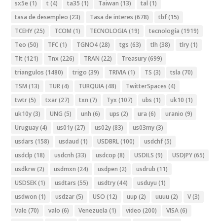
sx5e
(1)
t
(4)
ta35
(1)
Taiwan
(13)
tal
(1)
tasa de desempleo
(23)
Tasa de interes
(678)
tbf
(15)
TCEHY
(25)
TCOM
(1)
TECNOLOGIA
(19)
tecnología
(1919)
Teo
(50)
TFC
(1)
TGNO4
(28)
tgs
(63)
tlh
(38)
tlry
(1)
Tlt
(121)
Tnx
(226)
TRAN
(22)
Treasury
(699)
triangulos
(1480)
trigo
(39)
TRIVIA
(1)
TS
(3)
tsla
(70)
TSM
(13)
TUR
(4)
TURQUIA
(48)
TwitterSpaces
(4)
twtr
(5)
txar
(27)
txn
(7)
Tyx
(107)
ubs
(1)
uk10
(1)
uk10y
(3)
UNG
(5)
unh
(6)
ups
(2)
ura
(6)
uranio
(9)
Uruguay
(4)
us01y
(27)
us02y
(83)
us03my
(3)
usdars
(158)
usdaud
(1)
USDBRL
(100)
usdchf
(5)
usdclp
(18)
usdcnh
(33)
usdcop
(8)
USDILS
(9)
USDJPY
(65)
usdkrw
(2)
usdmxn
(24)
usdpen
(2)
usdrub
(11)
USDSEK
(1)
usdtars
(55)
usdtry
(44)
usduyu
(1)
usdwon
(1)
usdzar
(5)
USO
(12)
uup
(2)
uuuu
(2)
V
(3)
Vale
(70)
valo
(6)
Venezuela
(1)
video
(200)
VISA
(6)