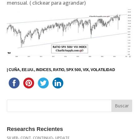
mensual. ( clickear para agrandar)
|
CUÑA
EE.UU.
INDICES
RATIO
SPX 500
VIX
VOLATILIDAD
Researchs Recientes
SILVER- CONT. CONTINUO- UPDATE