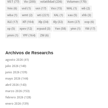
VIST
(77)
Vix
(200)
volatilidad
(236)
Volumen
(170)
Vvix
(6)
vxd
(1)
vxn
(17)
Vxx
(15)
WAL
(1)
wb
(2)
wba
(1)
wmt
(2)
wti
(221)
XAL
(1)
xau
(5)
xhb
(3)
XLE
(17)
Xlf
(104)
Xlp
(34)
Xly
(32)
Xom
(27)
xop
(6)
xp
(5)
xpev
(12)
xrpusd
(3)
Yen
(58)
yinn
(1)
YM
(17)
ymm
(1)
YPF
(164)
ZM
(6)
Archivos de Researchs
agosto 2026
(41)
julio 2026
(140)
junio 2026
(139)
mayo 2026
(144)
abril 2026
(143)
marzo 2026
(153)
febrero 2026
(128)
enero 2026
(139)