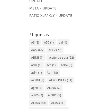
UPDATE
META – UPDATE
RATIO XLP/ XLY – UPDATE
Etiquetas
A3
(2)
A50
(1)
aal
(1)
Aapl
(66)
ABEV
(27)
ABNB
(1)
aceite de soja
(22)
achr
(1)
acn
(1)
adbe
(9)
adm
(1)
Adr
(18)
ae38d
(3)
AEROLINEAS
(51)
agro
(3)
AL29D
(2)
al30$
(4)
AL30C
(5)
AL30D
(45)
AL35D
(1)