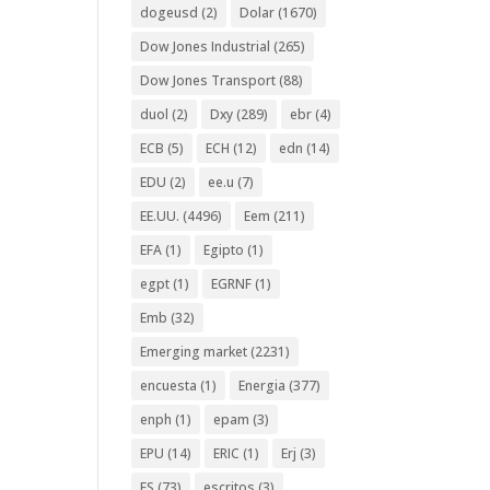
dogeusd
(2)
Dolar
(1670)
Dow Jones Industrial
(265)
Dow Jones Transport
(88)
duol
(2)
Dxy
(289)
ebr
(4)
ECB
(5)
ECH
(12)
edn
(14)
EDU
(2)
ee.u
(7)
EE.UU.
(4496)
Eem
(211)
EFA
(1)
Egipto
(1)
egpt
(1)
EGRNF
(1)
Emb
(32)
Emerging market
(2231)
encuesta
(1)
Energia
(377)
enph
(1)
epam
(3)
EPU
(14)
ERIC
(1)
Erj
(3)
ES
(73)
escritos
(3)