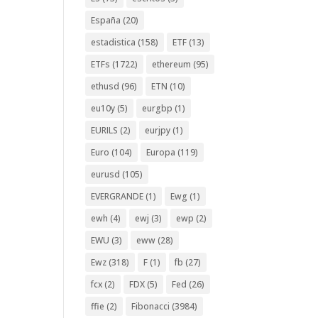
España
(20)
estadistica
(158)
ETF
(13)
ETFs
(1722)
ethereum
(95)
ethusd
(96)
ETN
(10)
eu10y
(5)
eurgbp
(1)
EURILS
(2)
eurjpy
(1)
Euro
(104)
Europa
(119)
eurusd
(105)
EVERGRANDE
(1)
Ewg
(1)
ewh
(4)
ewj
(3)
ewp
(2)
EWU
(3)
eww
(28)
Ewz
(318)
F
(1)
fb
(27)
fcx
(2)
FDX
(5)
Fed
(26)
ffie
(2)
Fibonacci
(3984)