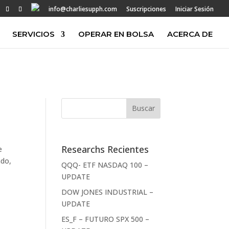
info@charliesupph.com
Suscripciones
Iniciar Sesión
SERVICIOS
OPERAR EN BOLSA
ACERCA DE
Researchs Recientes
e
ado,
QQQ- ETF NASDAQ 100 –
s
UPDATE
DOW JONES INDUSTRIAL –
UPDATE
ES_F – FUTURO SPX 500 –