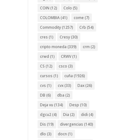
COIN
(12)
Colo
(5)
COLOMBIA
(41)
come
(7)
Commodity
(1257)
Crb
(54)
cres
(1)
Cresy
(30)
cripto moneda
(339)
crm
(2)
crwd
(1)
CRWV
(1)
CS
(12)
csco
(3)
cursos
(1)
cuña
(1926)
cvs
(1)
cvx
(33)
Dax
(26)
DB
(6)
dba
(2)
Deja vu
(134)
Desp
(10)
dgcu2
(4)
Dia
(2)
didi
(4)
Dis
(19)
divergencias
(140)
dlo
(3)
docn
(1)