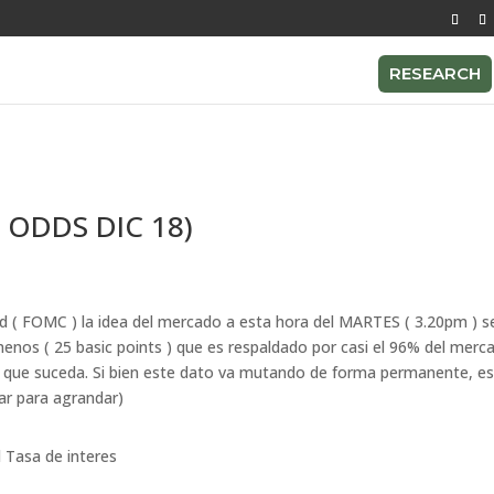
RESEARCH
 ODDS DIC 18)
d ( FOMC ) la idea del mercado a esta hora del MARTES ( 3.20pm ) s
menos ( 25 basic points ) que es respaldado por casi el 96% del merc
e que suceda. Si bien este dato va mutando de forma permanente, e
ear para agrandar)
l
Tasa de interes