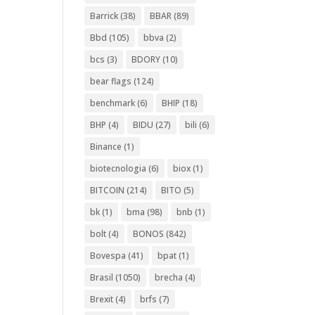
Barrick
(38)
BBAR
(89)
Bbd
(105)
bbva
(2)
bcs
(3)
BDORY
(10)
bear flags
(124)
benchmark
(6)
BHIP
(18)
BHP
(4)
BIDU
(27)
bili
(6)
Binance
(1)
biotecnologia
(6)
biox
(1)
BITCOIN
(214)
BITO
(5)
bk
(1)
bma
(98)
bnb
(1)
bolt
(4)
BONOS
(842)
Bovespa
(41)
bpat
(1)
Brasil
(1050)
brecha
(4)
Brexit
(4)
brfs
(7)