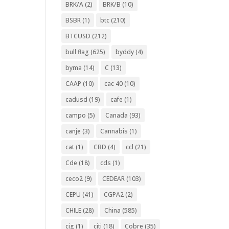
BRK/A
(2)
BRK/B
(10)
BSBR
(1)
btc
(210)
BTCUSD
(212)
bull flag
(625)
byddy
(4)
byma
(14)
C
(13)
CAAP
(10)
cac 40
(10)
cadusd
(19)
cafe
(1)
campo
(5)
Canada
(93)
canje
(3)
Cannabis
(1)
cat
(1)
CBD
(4)
ccl
(21)
Cde
(18)
cds
(1)
ceco2
(9)
CEDEAR
(103)
CEPU
(41)
CGPA2
(2)
CHILE
(28)
China
(585)
cig
(1)
citi
(18)
Cobre
(35)