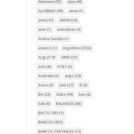
Alemania
(55)
alua
(46)
ALUMINIO
(49)
amat
(1)
amd
(47)
AMZN
(34)
anet
(1)
anécdotas
(3)
Arabia Saudita
(1)
aramco
(1)
Argentina
(2530)
Argt
(119)
ARKK
(37)
asts
(8)
AT&T
(5)
Australia
(5)
avgo
(10)
Aviso
(3)
azul
(27)
B
(3)
BA
(23)
Baba
(99)
bac
(6)
bak
(6)
BALANCES
(88)
BALTIC DRY
(1)
BANCOS
(907)
BANCOS CENTRALES
(13)