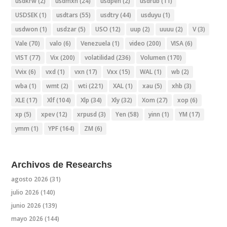
usdkrw
(2)
usdmxn
(24)
usdpen
(2)
usdrub
(11)
USDSEK
(1)
usdtars
(55)
usdtry
(44)
usduyu
(1)
usdwon
(1)
usdzar
(5)
USO
(12)
uup
(2)
uuuu
(2)
V
(3)
Vale
(70)
valo
(6)
Venezuela
(1)
video
(200)
VISA
(6)
VIST
(77)
Vix
(200)
volatilidad
(236)
Volumen
(170)
Vvix
(6)
vxd
(1)
vxn
(17)
Vxx
(15)
WAL
(1)
wb
(2)
wba
(1)
wmt
(2)
wti
(221)
XAL
(1)
xau
(5)
xhb
(3)
XLE
(17)
Xlf
(104)
Xlp
(34)
Xly
(32)
Xom
(27)
xop
(6)
xp
(5)
xpev
(12)
xrpusd
(3)
Yen
(58)
yinn
(1)
YM
(17)
ymm
(1)
YPF
(164)
ZM
(6)
Archivos de Researchs
agosto 2026
(31)
julio 2026
(140)
junio 2026
(139)
mayo 2026
(144)