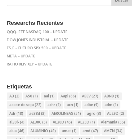
Researchs Recientes
QQQ- ETF NASDAQ 100 – UPDATE
DOW JONES INDUSTRIAL – UPDATE
ES_F – FUTURO SPX 500 – UPDATE
META – UPDATE
RATIO XLP/ XLY – UPDATE
Etiquetas
A3
(2)
A50
(1)
aal
(1)
Aapl
(66)
ABEV
(27)
ABNB
(1)
aceite de soja
(22)
achr
(1)
acn
(1)
adbe
(9)
adm
(1)
Adr
(18)
ae38d
(3)
AEROLINEAS
(51)
agro
(3)
AL29D
(2)
al30$
(4)
AL30C
(5)
AL30D
(45)
AL35D
(1)
Alemania
(55)
alua
(46)
ALUMINIO
(49)
amat
(1)
amd
(47)
AMZN
(34)