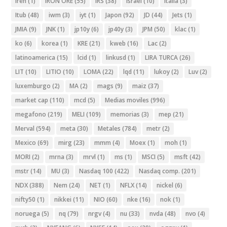
iren
(1)
IRON ORE
(55)
IRS
(38)
Israel
(10)
Italia
(3)
Itub
(48)
iwm
(3)
iyt
(1)
Japon
(92)
JD
(44)
Jets
(1)
JMIA
(9)
JNK
(1)
jp10y
(6)
jp40y
(3)
JPM
(50)
klac
(1)
ko
(6)
korea
(1)
KRE
(21)
kweb
(16)
Lac
(2)
latinoamerica
(15)
lcid
(1)
linkusd
(1)
LIRA TURCA
(26)
LIT
(10)
LITIO
(10)
LOMA
(22)
lqd
(11)
lukoy
(2)
Luv
(2)
luxemburgo
(2)
MA
(2)
mags
(9)
maiz
(37)
market cap
(110)
mcd
(5)
Medias moviles
(996)
megafono
(219)
MELI
(109)
memorias
(3)
mep
(21)
Merval
(594)
meta
(30)
Metales
(784)
metr
(2)
Mexico
(69)
mirg
(23)
mmm
(4)
Moex
(1)
moh
(1)
MORI
(2)
mrna
(3)
mrvl
(1)
ms
(1)
MSCI
(5)
msft
(42)
mstr
(14)
MU
(3)
Nasdaq 100
(422)
Nasdaq comp.
(201)
NDX
(388)
Nem
(24)
NET
(1)
NFLX
(14)
nickel
(6)
nifty50
(1)
nikkei
(11)
NIO
(60)
nke
(16)
nok
(1)
noruega
(5)
nq
(79)
nrgv
(4)
nu
(33)
nvda
(48)
nvo
(4)