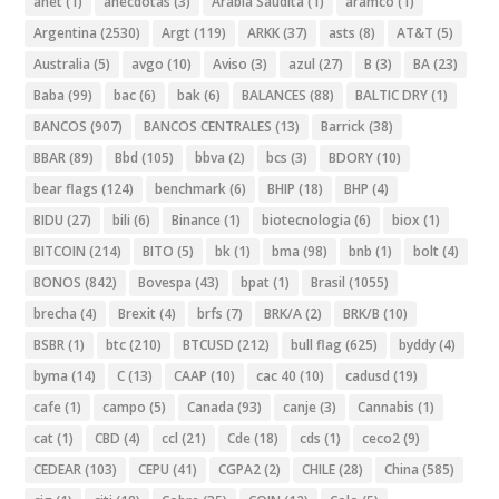
anet
(1)
anécdotas
(3)
Arabia Saudita
(1)
aramco
(1)
Argentina
(2530)
Argt
(119)
ARKK
(37)
asts
(8)
AT&T
(5)
Australia
(5)
avgo
(10)
Aviso
(3)
azul
(27)
B
(3)
BA
(23)
Baba
(99)
bac
(6)
bak
(6)
BALANCES
(88)
BALTIC DRY
(1)
BANCOS
(907)
BANCOS CENTRALES
(13)
Barrick
(38)
BBAR
(89)
Bbd
(105)
bbva
(2)
bcs
(3)
BDORY
(10)
bear flags
(124)
benchmark
(6)
BHIP
(18)
BHP
(4)
BIDU
(27)
bili
(6)
Binance
(1)
biotecnologia
(6)
biox
(1)
BITCOIN
(214)
BITO
(5)
bk
(1)
bma
(98)
bnb
(1)
bolt
(4)
BONOS
(842)
Bovespa
(43)
bpat
(1)
Brasil
(1055)
brecha
(4)
Brexit
(4)
brfs
(7)
BRK/A
(2)
BRK/B
(10)
BSBR
(1)
btc
(210)
BTCUSD
(212)
bull flag
(625)
byddy
(4)
byma
(14)
C
(13)
CAAP
(10)
cac 40
(10)
cadusd
(19)
cafe
(1)
campo
(5)
Canada
(93)
canje
(3)
Cannabis
(1)
cat
(1)
CBD
(4)
ccl
(21)
Cde
(18)
cds
(1)
ceco2
(9)
CEDEAR
(103)
CEPU
(41)
CGPA2
(2)
CHILE
(28)
China
(585)