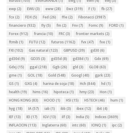
eurusd
(105)
EVERGRANDE
(1)
Ewg
(1)
ewh
(4)
ewj
(3)
ewp
(2)
EWU
(3)
eww
(28)
Ewz
(319)
F
(1)
fb
(27)
fcx
(2)
FDX
(5)
Fed
(26)
ffie
(2)
Fibonacci
(3987)
financiero
(932)
fly
(5)
fm
(2)
Fnv
(7)
Fomc
(9)
FORD
(1)
Forex
(912)
francia
(10)
FRC
(3)
frontier markets
(2)
ftmib
(1)
FUTU
(12)
futuros
(1162)
fvx
(47)
fxe
(1)
FXI
(102)
Gas natural
(123)
GBPUSD
(39)
gd30
(6)
gd30d
(9)
GD35
(3)
gd35d
(8)
gd38d
(1)
Gdx
(69)
Gdxj
(15)
ggal
(218)
Ggb
(26)
gld
(3)
GLOB
(63)
gme
(1)
GOL
(18)
Gold
(548)
Googl
(40)
gprk
(23)
GS
(1)
GXG
(4)
harina de soja
(18)
Hch
(844)
hd
(1)
health
(19)
hims
(16)
hipoteca
(1)
hmy
(23)
Hon
(1)
HONG KONG
(83)
HOOD
(1)
HSI
(15)
HSTECH
(46)
hum
(1)
hyg
(18)
IA
(57)
iab
(1)
ibb
(3)
ibex
(12)
ibit
(4)
IEF
(13)
IEI
(17)
IGV
(13)
ilf
(3)
India
(5)
Indices
(3609)
INFLACION
(113)
Inglaterra
(60)
intc
(60)
IONQ
(1)
ipc
(2)