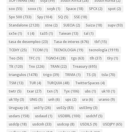
SOFTWARE
(48)
soja
(99)
South Africa
(28)
South Korea
(2)
sox
(55)
soxx
(1)
soyb
(1)
Space
(18)
SPCX
(2)
spot
(2)
Spx 500
(733)
Spy
(104)
SQ
(5)
SSE
(18)
Standalone
(2120)
stne
(2)
SUECIA
(2)
Suiza
(18)
supv
(93)
sx5e
(1)
t
(4)
ta35
(1)
Taiwan
(13)
tal
(1)
tasa de desempleo
(23)
Tasa de interes
(676)
tbf
(15)
TCEHY
(25)
TCOM
(1)
TECNOLOGIA
(19)
tecnología
(1919)
Teo
(50)
TFC
(1)
TGNO4
(28)
tgs
(63)
tlh
(37)
tlry
(1)
Tlt
(120)
Tnx
(226)
TRAN
(22)
Treasury
(695)
triangulos
(1478)
trigo
(39)
TRIVIA
(1)
TS
(3)
tsla
(70)
TSM
(13)
TUR
(4)
TURQUIA
(48)
TwitterSpaces
(4)
twtr
(5)
txar
(27)
txn
(7)
Tyx
(106)
ubs
(1)
uk10
(1)
uk10y
(3)
UNG
(5)
unh
(6)
ups
(2)
ura
(6)
uranio
(9)
Uruguay
(4)
us01y
(26)
us02y
(83)
us03my
(3)
usdars
(158)
usdaud
(1)
USDBRL
(100)
usdchf
(5)
usdclp
(18)
usdcnh
(33)
usdcop
(8)
USDILS
(9)
USDJPY
(65)