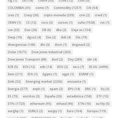
cig
(1)
citi
(18)
Cobre
(35)
COIN
(12)
Colo
(5)
COLOMBIA
(41)
come
(7)
Commodity
(1257)
Crb
(54)
cres
(1)
Cresy
(30)
cripto moneda
(339)
crm
(2)
crwd
(1)
CRWV
(1)
CS
(12)
csco
(3)
cursos
(1)
cuña
(1928)
cvs
(1)
cvx
(33)
Dax
(26)
DB
(6)
dba
(2)
Deja vu
(134)
Desp
(10)
dgcu2
(4)
Dia
(2)
didi
(4)
Dis
(19)
divergencias
(140)
dlo
(3)
docn
(1)
dogeusd
(2)
Dolar
(1671)
Dow Jones Industrial
(265)
Dow Jones Transport
(88)
duol
(2)
Dxy
(289)
ebr
(4)
ECB
(5)
ECH
(12)
edn
(14)
EDU
(2)
ee.u
(7)
EE.UU.
(4496)
Eem
(211)
EFA
(1)
Egipto
(1)
egpt
(1)
EGRNF
(1)
Emb
(32)
Emerging market
(2236)
encuesta
(1)
Energia
(377)
enph
(1)
epam
(3)
EPU
(14)
ERIC
(1)
Erj
(3)
ES
(73)
escritos
(3)
España
(20)
estadistica
(158)
ETF
(13)
ETFs
(1723)
ethereum
(95)
ethusd
(96)
ETN
(10)
eu10y
(5)
eurgbp
(1)
EURILS
(2)
eurjpy
(1)
Euro
(104)
Europa
(119)