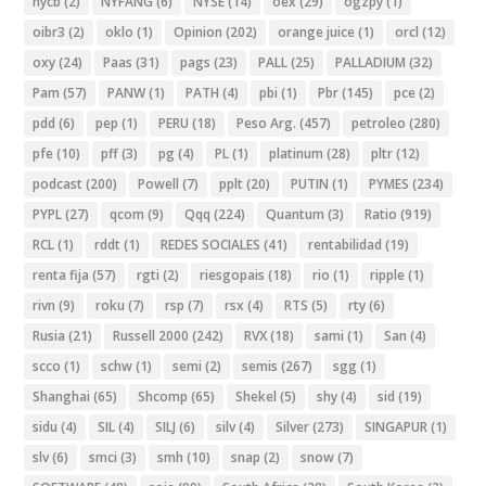
nycb
(2)
NYFANG
(6)
NYSE
(14)
oex
(29)
ogzpy
(1)
oibr3
(2)
oklo
(1)
Opinion
(202)
orange juice
(1)
orcl
(12)
oxy
(24)
Paas
(31)
pags
(23)
PALL
(25)
PALLADIUM
(32)
Pam
(57)
PANW
(1)
PATH
(4)
pbi
(1)
Pbr
(145)
pce
(2)
pdd
(6)
pep
(1)
PERU
(18)
Peso Arg.
(457)
petroleo
(280)
pfe
(10)
pff
(3)
pg
(4)
PL
(1)
platinum
(28)
pltr
(12)
podcast
(200)
Powell
(7)
pplt
(20)
PUTIN
(1)
PYMES
(234)
PYPL
(27)
qcom
(9)
Qqq
(224)
Quantum
(3)
Ratio
(919)
RCL
(1)
rddt
(1)
REDES SOCIALES
(41)
rentabilidad
(19)
renta fija
(57)
rgti
(2)
riesgopais
(18)
rio
(1)
ripple
(1)
rivn
(9)
roku
(7)
rsp
(7)
rsx
(4)
RTS
(5)
rty
(6)
Rusia
(21)
Russell 2000
(242)
RVX
(18)
sami
(1)
San
(4)
scco
(1)
schw
(1)
semi
(2)
semis
(267)
sgg
(1)
Shanghai
(65)
Shcomp
(65)
Shekel
(5)
shy
(4)
sid
(19)
sidu
(4)
SIL
(4)
SILJ
(6)
silv
(4)
Silver
(273)
SINGAPUR
(1)
slv
(6)
smci
(3)
smh
(10)
snap
(2)
snow
(7)