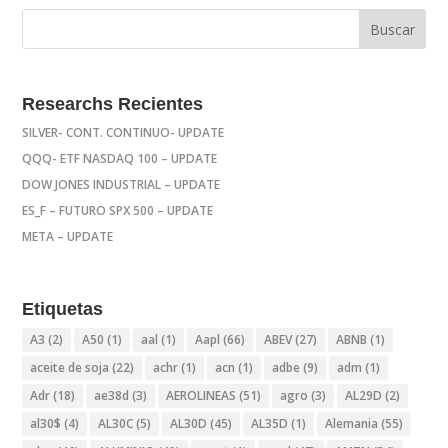
Researchs Recientes
SILVER- CONT. CONTINUO- UPDATE
QQQ- ETF NASDAQ 100 – UPDATE
DOW JONES INDUSTRIAL – UPDATE
ES_F – FUTURO SPX 500 – UPDATE
META – UPDATE
Etiquetas
A3
(2)
A50
(1)
aal
(1)
Aapl
(66)
ABEV
(27)
ABNB
(1)
aceite de soja
(22)
achr
(1)
acn
(1)
adbe
(9)
adm
(1)
Adr
(18)
ae38d
(3)
AEROLINEAS
(51)
agro
(3)
AL29D
(2)
al30$
(4)
AL30C
(5)
AL30D
(45)
AL35D
(1)
Alemania
(55)