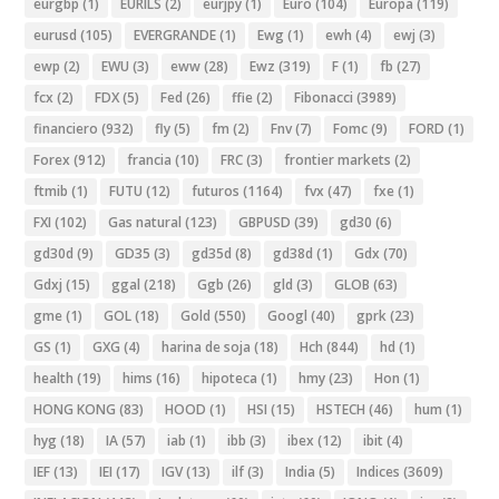
eurgbp
(1)
EURILS
(2)
eurjpy
(1)
Euro
(104)
Europa
(119)
eurusd
(105)
EVERGRANDE
(1)
Ewg
(1)
ewh
(4)
ewj
(3)
ewp
(2)
EWU
(3)
eww
(28)
Ewz
(319)
F
(1)
fb
(27)
fcx
(2)
FDX
(5)
Fed
(26)
ffie
(2)
Fibonacci
(3989)
financiero
(932)
fly
(5)
fm
(2)
Fnv
(7)
Fomc
(9)
FORD
(1)
Forex
(912)
francia
(10)
FRC
(3)
frontier markets
(2)
ftmib
(1)
FUTU
(12)
futuros
(1164)
fvx
(47)
fxe
(1)
FXI
(102)
Gas natural
(123)
GBPUSD
(39)
gd30
(6)
gd30d
(9)
GD35
(3)
gd35d
(8)
gd38d
(1)
Gdx
(70)
Gdxj
(15)
ggal
(218)
Ggb
(26)
gld
(3)
GLOB
(63)
gme
(1)
GOL
(18)
Gold
(550)
Googl
(40)
gprk
(23)
GS
(1)
GXG
(4)
harina de soja
(18)
Hch
(844)
hd
(1)
health
(19)
hims
(16)
hipoteca
(1)
hmy
(23)
Hon
(1)
HONG KONG
(83)
HOOD
(1)
HSI
(15)
HSTECH
(46)
hum
(1)
hyg
(18)
IA
(57)
iab
(1)
ibb
(3)
ibex
(12)
ibit
(4)
IEF
(13)
IEI
(17)
IGV
(13)
ilf
(3)
India
(5)
Indices
(3609)