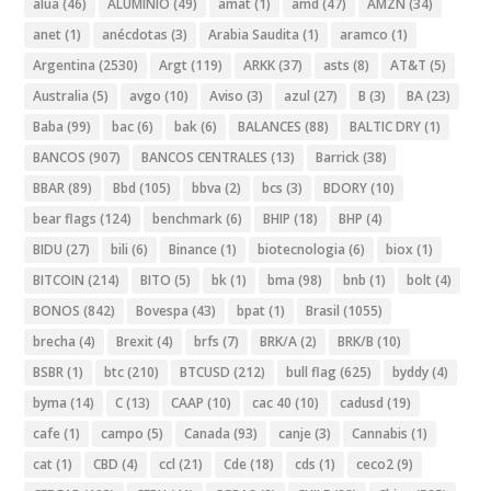
alua
(46)
ALUMINIO
(49)
amat
(1)
amd
(47)
AMZN
(34)
anet
(1)
anécdotas
(3)
Arabia Saudita
(1)
aramco
(1)
Argentina
(2530)
Argt
(119)
ARKK
(37)
asts
(8)
AT&T
(5)
Australia
(5)
avgo
(10)
Aviso
(3)
azul
(27)
B
(3)
BA
(23)
Baba
(99)
bac
(6)
bak
(6)
BALANCES
(88)
BALTIC DRY
(1)
BANCOS
(907)
BANCOS CENTRALES
(13)
Barrick
(38)
BBAR
(89)
Bbd
(105)
bbva
(2)
bcs
(3)
BDORY
(10)
bear flags
(124)
benchmark
(6)
BHIP
(18)
BHP
(4)
BIDU
(27)
bili
(6)
Binance
(1)
biotecnologia
(6)
biox
(1)
BITCOIN
(214)
BITO
(5)
bk
(1)
bma
(98)
bnb
(1)
bolt
(4)
BONOS
(842)
Bovespa
(43)
bpat
(1)
Brasil
(1055)
brecha
(4)
Brexit
(4)
brfs
(7)
BRK/A
(2)
BRK/B
(10)
BSBR
(1)
btc
(210)
BTCUSD
(212)
bull flag
(625)
byddy
(4)
byma
(14)
C
(13)
CAAP
(10)
cac 40
(10)
cadusd
(19)
cafe
(1)
campo
(5)
Canada
(93)
canje
(3)
Cannabis
(1)
cat
(1)
CBD
(4)
ccl
(21)
Cde
(18)
cds
(1)
ceco2
(9)