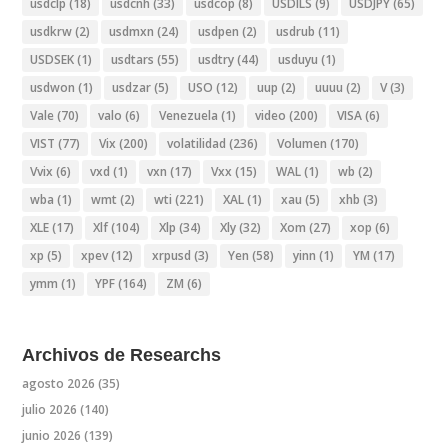
usdclp
(18)
usdcnh
(33)
usdcop
(8)
USDILS
(9)
USDJPY
(65)
usdkrw
(2)
usdmxn
(24)
usdpen
(2)
usdrub
(11)
USDSEK
(1)
usdtars
(55)
usdtry
(44)
usduyu
(1)
usdwon
(1)
usdzar
(5)
USO
(12)
uup
(2)
uuuu
(2)
V
(3)
Vale
(70)
valo
(6)
Venezuela
(1)
video
(200)
VISA
(6)
VIST
(77)
Vix
(200)
volatilidad
(236)
Volumen
(170)
Vvix
(6)
vxd
(1)
vxn
(17)
Vxx
(15)
WAL
(1)
wb
(2)
wba
(1)
wmt
(2)
wti
(221)
XAL
(1)
xau
(5)
xhb
(3)
XLE
(17)
Xlf
(104)
Xlp
(34)
Xly
(32)
Xom
(27)
xop
(6)
xp
(5)
xpev
(12)
xrpusd
(3)
Yen
(58)
yinn
(1)
YM
(17)
ymm
(1)
YPF
(164)
ZM
(6)
Archivos de Researchs
agosto 2026
(35)
julio 2026
(140)
junio 2026
(139)