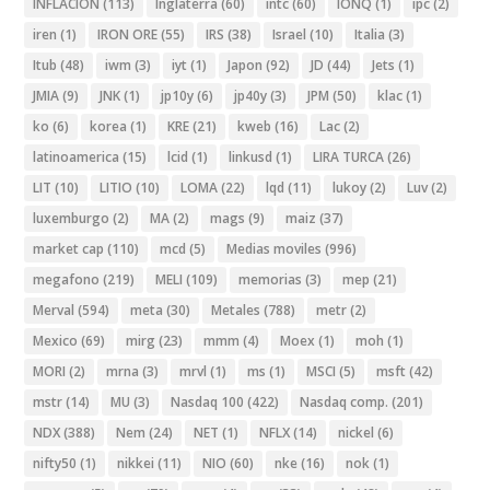
INFLACION
(113)
Inglaterra
(60)
intc
(60)
IONQ
(1)
ipc
(2)
iren
(1)
IRON ORE
(55)
IRS
(38)
Israel
(10)
Italia
(3)
Itub
(48)
iwm
(3)
iyt
(1)
Japon
(92)
JD
(44)
Jets
(1)
JMIA
(9)
JNK
(1)
jp10y
(6)
jp40y
(3)
JPM
(50)
klac
(1)
ko
(6)
korea
(1)
KRE
(21)
kweb
(16)
Lac
(2)
latinoamerica
(15)
lcid
(1)
linkusd
(1)
LIRA TURCA
(26)
LIT
(10)
LITIO
(10)
LOMA
(22)
lqd
(11)
lukoy
(2)
Luv
(2)
luxemburgo
(2)
MA
(2)
mags
(9)
maiz
(37)
market cap
(110)
mcd
(5)
Medias moviles
(996)
megafono
(219)
MELI
(109)
memorias
(3)
mep
(21)
Merval
(594)
meta
(30)
Metales
(788)
metr
(2)
Mexico
(69)
mirg
(23)
mmm
(4)
Moex
(1)
moh
(1)
MORI
(2)
mrna
(3)
mrvl
(1)
ms
(1)
MSCI
(5)
msft
(42)
mstr
(14)
MU
(3)
Nasdaq 100
(422)
Nasdaq comp.
(201)
NDX
(388)
Nem
(24)
NET
(1)
NFLX
(14)
nickel
(6)
nifty50
(1)
nikkei
(11)
NIO
(60)
nke
(16)
nok
(1)