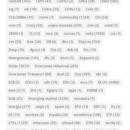
CEDEAR
(103)
CEPU
(41)
CGPA2
(2)
CHILE
(28)
China
(585)
cig
(1)
citi
(18)
Cobre
(35)
COIN
(12)
Colo
(5)
COLOMBIA
(41)
come
(7)
Commodity
(1259)
Crb
(54)
cres
(1)
Cresy
(30)
cripto moneda
(339)
crm
(2)
crwd
(1)
CRWV
(1)
CS
(12)
csco
(3)
cursos
(1)
cuña
(1930)
cvs
(1)
cvx
(33)
Dax
(26)
DB
(6)
dba
(2)
Deja vu
(134)
Desp
(10)
dgcu2
(4)
Dia
(2)
didi
(4)
Dis
(19)
divergencias
(141)
dlo
(3)
docn
(1)
dogeusd
(2)
Dolar
(1671)
Dow Jones Industrial
(265)
Dow Jones Transport
(88)
duol
(2)
Dxy
(289)
ebr
(4)
ECB
(5)
ECH
(12)
edn
(14)
EDU
(2)
ee.u
(7)
EE.UU.
(4496)
Eem
(211)
EFA
(1)
Egipto
(1)
egpt
(1)
EGRNF
(1)
Emb
(32)
Emerging market
(2236)
encuesta
(1)
Energia
(377)
enph
(1)
epam
(3)
EPU
(14)
ERIC
(1)
Erj
(3)
ES
(73)
escritos
(3)
España
(20)
estadistica
(158)
ETF
(13)
ETFs
(1725)
ethereum
(95)
ethusd
(96)
ETN
(10)
eu10y
(5)