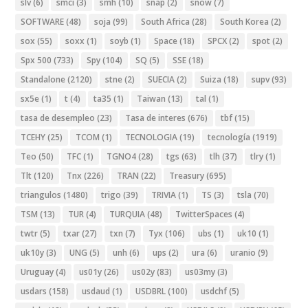
slv
(6)
smci
(3)
smh
(10)
snap
(2)
snow
(7)
SOFTWARE
(48)
soja
(99)
South Africa
(28)
South Korea
(2)
sox
(55)
soxx
(1)
soyb
(1)
Space
(18)
SPCX
(2)
spot
(2)
Spx 500
(733)
Spy
(104)
SQ
(5)
SSE
(18)
Standalone
(2120)
stne
(2)
SUECIA
(2)
Suiza
(18)
supv
(93)
sx5e
(1)
t
(4)
ta35
(1)
Taiwan
(13)
tal
(1)
tasa de desempleo
(23)
Tasa de interes
(676)
tbf
(15)
TCEHY
(25)
TCOM
(1)
TECNOLOGIA
(19)
tecnología
(1919)
Teo
(50)
TFC
(1)
TGNO4
(28)
tgs
(63)
tlh
(37)
tlry
(1)
Tlt
(120)
Tnx
(226)
TRAN
(22)
Treasury
(695)
triangulos
(1480)
trigo
(39)
TRIVIA
(1)
TS
(3)
tsla
(70)
TSM
(13)
TUR
(4)
TURQUIA
(48)
TwitterSpaces
(4)
twtr
(5)
txar
(27)
txn
(7)
Tyx
(106)
ubs
(1)
uk10
(1)
uk10y
(3)
UNG
(5)
unh
(6)
ups
(2)
ura
(6)
uranio
(9)
Uruguay
(4)
us01y
(26)
us02y
(83)
us03my
(3)
usdars
(158)
usdaud
(1)
USDBRL
(100)
usdchf
(5)