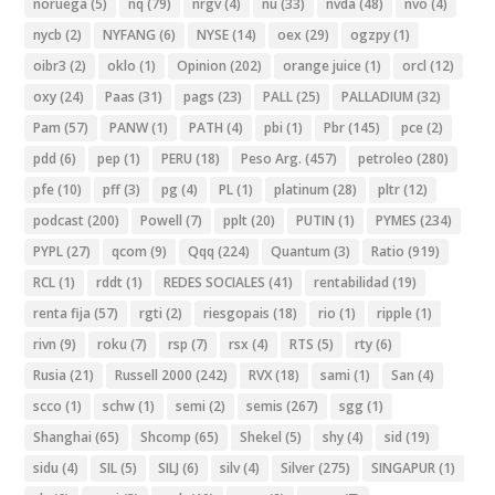
noruega
(5)
nq
(79)
nrgv
(4)
nu
(33)
nvda
(48)
nvo
(4)
nycb
(2)
NYFANG
(6)
NYSE
(14)
oex
(29)
ogzpy
(1)
oibr3
(2)
oklo
(1)
Opinion
(202)
orange juice
(1)
orcl
(12)
oxy
(24)
Paas
(31)
pags
(23)
PALL
(25)
PALLADIUM
(32)
Pam
(57)
PANW
(1)
PATH
(4)
pbi
(1)
Pbr
(145)
pce
(2)
pdd
(6)
pep
(1)
PERU
(18)
Peso Arg.
(457)
petroleo
(280)
pfe
(10)
pff
(3)
pg
(4)
PL
(1)
platinum
(28)
pltr
(12)
podcast
(200)
Powell
(7)
pplt
(20)
PUTIN
(1)
PYMES
(234)
PYPL
(27)
qcom
(9)
Qqq
(224)
Quantum
(3)
Ratio
(919)
RCL
(1)
rddt
(1)
REDES SOCIALES
(41)
rentabilidad
(19)
renta fija
(57)
rgti
(2)
riesgopais
(18)
rio
(1)
ripple
(1)
rivn
(9)
roku
(7)
rsp
(7)
rsx
(4)
RTS
(5)
rty
(6)
Rusia
(21)
Russell 2000
(242)
RVX
(18)
sami
(1)
San
(4)
scco
(1)
schw
(1)
semi
(2)
semis
(267)
sgg
(1)
Shanghai
(65)
Shcomp
(65)
Shekel
(5)
shy
(4)
sid
(19)
sidu
(4)
SIL
(5)
SILJ
(6)
silv
(4)
Silver
(275)
SINGAPUR
(1)