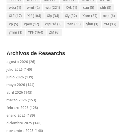
wba
(1)
wmt
(2)
wti
(221)
XAL
(1)
xau
(5)
xhb
(3)
XLE
(17)
Xlf
(104)
Xlp
(34)
Xly
(32)
Xom
(27)
xop
(6)
xp
(5)
xpev
(12)
xrpusd
(3)
Yen
(58)
yinn
(1)
YM
(17)
ymm
(1)
YPF
(164)
ZM
(6)
Archivos de Researchs
agosto 2026
(26)
julio 2026
(140)
junio 2026
(139)
mayo 2026
(144)
abril 2026
(143)
marzo 2026
(153)
febrero 2026
(128)
enero 2026
(139)
diciembre 2025
(146)
noviembre 2025
(146)