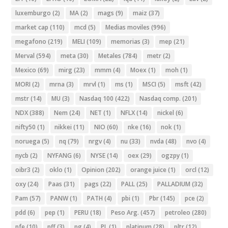
luxemburgo
(2)
MA
(2)
mags
(9)
maiz
(37)
market cap
(110)
mcd
(5)
Medias moviles
(996)
megafono
(219)
MELI
(109)
memorias
(3)
mep
(21)
Merval
(594)
meta
(30)
Metales
(784)
metr
(2)
Mexico
(69)
mirg
(23)
mmm
(4)
Moex
(1)
moh
(1)
MORI
(2)
mrna
(3)
mrvl
(1)
ms
(1)
MSCI
(5)
msft
(42)
mstr
(14)
MU
(3)
Nasdaq 100
(422)
Nasdaq comp.
(201)
NDX
(388)
Nem
(24)
NET
(1)
NFLX
(14)
nickel
(6)
nifty50
(1)
nikkei
(11)
NIO
(60)
nke
(16)
nok
(1)
noruega
(5)
nq
(79)
nrgv
(4)
nu
(33)
nvda
(48)
nvo
(4)
nycb
(2)
NYFANG
(6)
NYSE
(14)
oex
(29)
ogzpy
(1)
oibr3
(2)
oklo
(1)
Opinion
(202)
orange juice
(1)
orcl
(12)
oxy
(24)
Paas
(31)
pags
(22)
PALL
(25)
PALLADIUM
(32)
Pam
(57)
PANW
(1)
PATH
(4)
pbi
(1)
Pbr
(145)
pce
(2)
pdd
(6)
pep
(1)
PERU
(18)
Peso Arg.
(457)
petroleo
(280)
pfe
(10)
pff
(3)
pg
(4)
PL
(1)
platinum
(28)
pltr
(12)