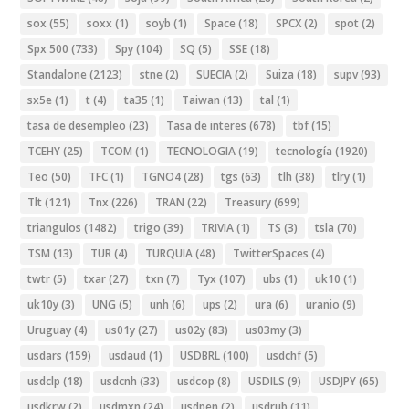
sox
(55)
soxx
(1)
soyb
(1)
Space
(18)
SPCX
(2)
spot
(2)
Spx 500
(733)
Spy
(104)
SQ
(5)
SSE
(18)
Standalone
(2123)
stne
(2)
SUECIA
(2)
Suiza
(18)
supv
(93)
sx5e
(1)
t
(4)
ta35
(1)
Taiwan
(13)
tal
(1)
tasa de desempleo
(23)
Tasa de interes
(678)
tbf
(15)
TCEHY
(25)
TCOM
(1)
TECNOLOGIA
(19)
tecnología
(1920)
Teo
(50)
TFC
(1)
TGNO4
(28)
tgs
(63)
tlh
(38)
tlry
(1)
Tlt
(121)
Tnx
(226)
TRAN
(22)
Treasury
(699)
triangulos
(1482)
trigo
(39)
TRIVIA
(1)
TS
(3)
tsla
(70)
TSM
(13)
TUR
(4)
TURQUIA
(48)
TwitterSpaces
(4)
twtr
(5)
txar
(27)
txn
(7)
Tyx
(107)
ubs
(1)
uk10
(1)
uk10y
(3)
UNG
(5)
unh
(6)
ups
(2)
ura
(6)
uranio
(9)
Uruguay
(4)
us01y
(27)
us02y
(83)
us03my
(3)
usdars
(159)
usdaud
(1)
USDBRL
(100)
usdchf
(5)
usdclp
(18)
usdcnh
(33)
usdcop
(8)
USDILS
(9)
USDJPY
(65)
usdkrw
(2)
usdmxn
(24)
usdpen
(2)
usdrub
(11)