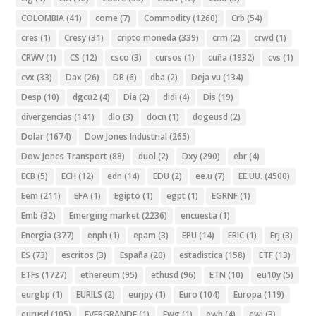
COLOMBIA
(41)
come
(7)
Commodity
(1260)
Crb
(54)
cres
(1)
Cresy
(31)
cripto moneda
(339)
crm
(2)
crwd
(1)
CRWV
(1)
CS
(12)
csco
(3)
cursos
(1)
cuña
(1932)
cvs
(1)
cvx
(33)
Dax
(26)
DB
(6)
dba
(2)
Deja vu
(134)
Desp
(10)
dgcu2
(4)
Dia
(2)
didi
(4)
Dis
(19)
divergencias
(141)
dlo
(3)
docn
(1)
dogeusd
(2)
Dolar
(1674)
Dow Jones Industrial
(265)
Dow Jones Transport
(88)
duol
(2)
Dxy
(290)
ebr
(4)
ECB
(5)
ECH
(12)
edn
(14)
EDU
(2)
ee.u
(7)
EE.UU.
(4500)
Eem
(211)
EFA
(1)
Egipto
(1)
egpt
(1)
EGRNF
(1)
Emb
(32)
Emerging market
(2236)
encuesta
(1)
Energia
(377)
enph
(1)
epam
(3)
EPU
(14)
ERIC
(1)
Erj
(3)
ES
(73)
escritos
(3)
España
(20)
estadistica
(158)
ETF
(13)
ETFs
(1727)
ethereum
(95)
ethusd
(96)
ETN
(10)
eu10y
(5)
eurgbp
(1)
EURILS
(2)
eurjpy
(1)
Euro
(104)
Europa
(119)
eurusd
(105)
EVERGRANDE
(1)
Ewg
(1)
ewh
(4)
ewj
(3)