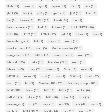
Itub
(48)
iwm
(3)
iyt
(1)
Japon
(92)
JD
(44)
Jets
(1)
JMIA
(9)
JNK
(1)
jp10y
(6)
jp40y
(3)
JPM
(50)
klac
(1)
ko
(6)
korea
(1)
KRE
(21)
kweb
(16)
Lac
(2)
latinoamerica
(15)
lcid
(1)
linkusd
(1)
LIRA TURCA
(26)
LIT
(10)
LITIO
(10)
LOMA
(22)
lqd
(11)
lukoy
(2)
Luv
(2)
luxemburgo
(2)
MA
(2)
mags
(9)
maiz
(37)
market cap
(110)
mcd
(5)
Medias moviles
(996)
megafono
(219)
MELI
(110)
memorias
(3)
mep
(21)
Merval
(595)
meta
(30)
Metales
(789)
metr
(2)
Mexico
(69)
mirg
(23)
mmm
(4)
Moex
(1)
moh
(1)
MORI
(2)
mrna
(3)
mrvl
(1)
ms
(1)
MSCI
(5)
msft
(42)
mstr
(14)
MU
(3)
Nasdaq 100
(422)
Nasdaq comp.
(201)
NDX
(388)
Nem
(24)
NET
(1)
NFLX
(14)
nickel
(6)
nifty50
(1)
nikkei
(11)
NIO
(60)
nke
(16)
nok
(1)
noruega
(5)
nq
(79)
nrgv
(4)
nu
(33)
nvda
(48)
nvo
(4)
nycb
(2)
NYFANG
(6)
NYSE
(14)
oex
(29)
ogzpy
(1)