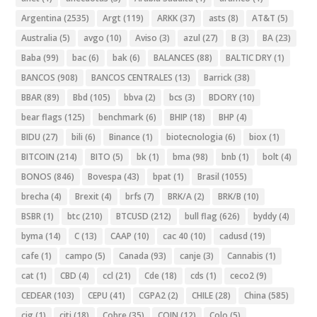
Argentina
(2535)
Argt
(119)
ARKK
(37)
asts
(8)
AT&T
(5)
Australia
(5)
avgo
(10)
Aviso
(3)
azul
(27)
B
(3)
BA
(23)
Baba
(99)
bac
(6)
bak
(6)
BALANCES
(88)
BALTIC DRY
(1)
BANCOS
(908)
BANCOS CENTRALES
(13)
Barrick
(38)
BBAR
(89)
Bbd
(105)
bbva
(2)
bcs
(3)
BDORY
(10)
bear flags
(125)
benchmark
(6)
BHIP
(18)
BHP
(4)
BIDU
(27)
bili
(6)
Binance
(1)
biotecnologia
(6)
biox
(1)
BITCOIN
(214)
BITO
(5)
bk
(1)
bma
(98)
bnb
(1)
bolt
(4)
BONOS
(846)
Bovespa
(43)
bpat
(1)
Brasil
(1055)
brecha
(4)
Brexit
(4)
brfs
(7)
BRK/A
(2)
BRK/B
(10)
BSBR
(1)
btc
(210)
BTCUSD
(212)
bull flag
(626)
byddy
(4)
byma
(14)
C
(13)
CAAP
(10)
cac 40
(10)
cadusd
(19)
cafe
(1)
campo
(5)
Canada
(93)
canje
(3)
Cannabis
(1)
cat
(1)
CBD
(4)
ccl
(21)
Cde
(18)
cds
(1)
ceco2
(9)
CEDEAR
(103)
CEPU
(41)
CGPA2
(2)
CHILE
(28)
China
(585)
cig
(1)
citi
(18)
Cobre
(35)
COIN
(12)
Colo
(5)