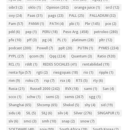
oibr3
(2)
oklo
(1)
Opinion
(202)
orange juice
(1)
orcl
(12)
oxy
(24)
Paas
(31)
pags
(23)
PALL
(25)
PALLADIUM
(32)
Pam
(57)
PANW
(1)
PATH
(4)
pbi
(1)
Pbr
(145)
pce
(2)
pdd
(6)
pep
(1)
PERU
(18)
Peso Arg.
(458)
petroleo
(280)
pfe
(10)
pff
(3)
pg
(4)
PL
(1)
platinum
(28)
pltr
(12)
podcast
(200)
Powell
(7)
pplt
(20)
PUTIN
(1)
PYMES
(234)
PYPL
(27)
qcom
(9)
Qqq
(224)
Quantum
(3)
Ratio
(920)
RCL
(1)
rddt
(1)
REDES SOCIALES
(41)
rentabilidad
(19)
renta fija
(57)
rgti
(2)
riesgopais
(18)
rio
(1)
ripple
(1)
rivn
(9)
roku
(7)
rsp
(7)
rsx
(4)
RTS
(5)
rty
(6)
Rusia
(21)
Russell 2000
(242)
RVX
(18)
sami
(1)
San
(4)
scco
(1)
schw
(1)
semi
(2)
semis
(267)
sgg
(1)
Shanghai
(65)
Shcomp
(65)
Shekel
(5)
shy
(4)
sid
(19)
sidu
(4)
SIL
(5)
SILJ
(6)
silv
(4)
Silver
(276)
SINGAPUR
(1)
slv
(6)
smci
(3)
smh
(10)
snap
(2)
snow
(7)
SOFTWARE
(48)
soja
(99)
South Africa
(28)
South Korea
(2)