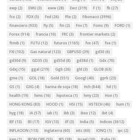
ewp
(2)
EWU
(3)
eww
(28)
Ewz
(319)
F
(1)
fb
(27)
fcx
(2)
FDX
(5)
Fed
(26)
ffie
(2)
Fibonacci
(3996)
financiero
(933)
fly
(5)
fm
(2)
Fnv
(7)
Fomc
(9)
FORD
(1)
Forex
(914)
francia
(10)
FRC
(3)
frontier markets
(2)
ftmib
(1)
FUTU
(12)
futuros
(1165)
fvx
(47)
fxe
(1)
FXI
(102)
Gas natural
(123)
GBPUSD
(39)
gd30
(6)
gd30d
(9)
GD35
(3)
gd35d
(8)
gd38d
(1)
Gdx
(70)
Gdxj
(15)
ggal
(219)
Ggb
(26)
gld
(3)
GLOB
(63)
gme
(1)
GOL
(18)
Gold
(551)
Googl
(40)
gprk
(23)
GS
(1)
GXG
(4)
harina de soja
(18)
Hch
(844)
hd
(1)
health
(19)
hims
(16)
hipoteca
(1)
hmy
(23)
Hon
(1)
HONG KONG
(83)
HOOD
(1)
HSI
(15)
HSTECH
(46)
hum
(1)
hyg
(18)
IA
(57)
iab
(1)
ibb
(3)
ibex
(12)
ibit
(4)
IEF
(13)
IEI
(17)
IGV
(13)
ilf
(3)
India
(5)
Indices
(3612)
INFLACION
(113)
Inglaterra
(60)
intc
(60)
IONQ
(1)
ipc
(2)
iren
(1)
IRON ORE
(55)
IRS
(38)
Israel
(10)
Italia
(3)