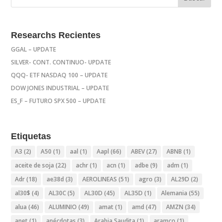
Researchs Recientes
GGAL – UPDATE
SILVER- CONT. CONTINUO- UPDATE
QQQ- ETF NASDAQ 100 – UPDATE
DOW JONES INDUSTRIAL – UPDATE
ES_F – FUTURO SPX 500 – UPDATE
Etiquetas
A3
(2)
A50
(1)
aal
(1)
Aapl
(66)
ABEV
(27)
ABNB
(1)
aceite de soja
(22)
achr
(1)
acn
(1)
adbe
(9)
adm
(1)
Adr
(18)
ae38d
(3)
AEROLINEAS
(51)
agro
(3)
AL29D
(2)
al30$
(4)
AL30C
(5)
AL30D
(45)
AL35D
(1)
Alemania
(55)
alua
(46)
ALUMINIO
(49)
amat
(1)
amd
(47)
AMZN
(34)
anet
(1)
anécdotas
(3)
Arabia Saudita
(1)
aramco
(1)