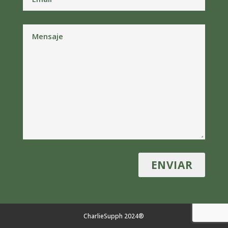
CharlieSupph 2024®