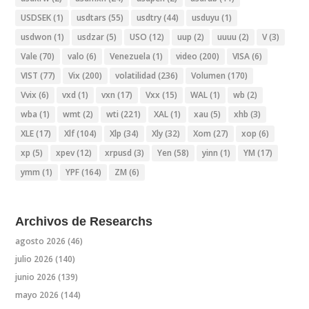
USDSEK
(1)
usdtars
(55)
usdtry
(44)
usduyu
(1)
usdwon
(1)
usdzar
(5)
USO
(12)
uup
(2)
uuuu
(2)
V
(3)
Vale
(70)
valo
(6)
Venezuela
(1)
video
(200)
VISA
(6)
VIST
(77)
Vix
(200)
volatilidad
(236)
Volumen
(170)
Vvix
(6)
vxd
(1)
vxn
(17)
Vxx
(15)
WAL
(1)
wb
(2)
wba
(1)
wmt
(2)
wti
(221)
XAL
(1)
xau
(5)
xhb
(3)
XLE
(17)
Xlf
(104)
Xlp
(34)
Xly
(32)
Xom
(27)
xop
(6)
xp
(5)
xpev
(12)
xrpusd
(3)
Yen
(58)
yinn
(1)
YM
(17)
ymm
(1)
YPF
(164)
ZM
(6)
Archivos de Researchs
agosto 2026
(46)
julio 2026
(140)
junio 2026
(139)
mayo 2026
(144)