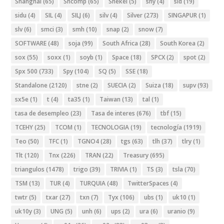
Shanghai
(65)
Shcomp
(65)
Shekel
(5)
shy
(4)
sid
(19)
sidu
(4)
SIL
(4)
SILJ
(6)
silv
(4)
Silver
(273)
SINGAPUR
(1)
slv
(6)
smci
(3)
smh
(10)
snap
(2)
snow
(7)
SOFTWARE
(48)
soja
(99)
South Africa
(28)
South Korea
(2)
sox
(55)
soxx
(1)
soyb
(1)
Space
(18)
SPCX
(2)
spot
(2)
Spx 500
(733)
Spy
(104)
SQ
(5)
SSE
(18)
Standalone
(2120)
stne
(2)
SUECIA
(2)
Suiza
(18)
supv
(93)
sx5e
(1)
t
(4)
ta35
(1)
Taiwan
(13)
tal
(1)
tasa de desempleo
(23)
Tasa de interes
(676)
tbf
(15)
TCEHY
(25)
TCOM
(1)
TECNOLOGIA
(19)
tecnología
(1919)
Teo
(50)
TFC
(1)
TGNO4
(28)
tgs
(63)
tlh
(37)
tlry
(1)
Tlt
(120)
Tnx
(226)
TRAN
(22)
Treasury
(695)
triangulos
(1478)
trigo
(39)
TRIVIA
(1)
TS
(3)
tsla
(70)
TSM
(13)
TUR
(4)
TURQUIA
(48)
TwitterSpaces
(4)
twtr
(5)
txar
(27)
txn
(7)
Tyx
(106)
ubs
(1)
uk10
(1)
uk10y
(3)
UNG
(5)
unh
(6)
ups
(2)
ura
(6)
uranio
(9)