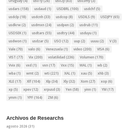
Uruguay
(4)
us01y
(26)
us02y
(83)
us03my
(3)
usdars
(158)
usdaud
(1)
USDBRL
(100)
usdchf
(5)
usdclp
(18)
usdcnh
(33)
usdcop
(8)
USDILS
(9)
USDJPY
(65)
usdkrw
(2)
usdmxn
(24)
usdpen
(2)
usdrub
(11)
USDSEK
(1)
usdtars
(55)
usdtry
(44)
usduyu
(1)
usdwon
(1)
usdzar
(5)
USO
(12)
uup
(2)
uuuu
(2)
V
(3)
Vale
(70)
valo
(6)
Venezuela
(1)
video
(200)
VISA
(6)
VIST
(77)
Vix
(200)
volatilidad
(236)
Volumen
(170)
Vvix
(6)
vxd
(1)
vxn
(17)
Vxx
(15)
WAL
(1)
wb
(2)
wba
(1)
wmt
(2)
wti
(221)
XAL
(1)
xau
(5)
xhb
(3)
XLE
(17)
Xlf
(104)
Xlp
(34)
Xly
(32)
Xom
(27)
xop
(6)
xp
(5)
xpev
(12)
xrpusd
(3)
Yen
(58)
yinn
(1)
YM
(17)
ymm
(1)
YPF
(164)
ZM
(6)
Archivos de Researchs
agosto 2026
(31)