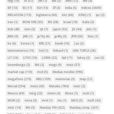
hyg
(18)
IA
(57)
iab
(1)
ibb
(3)
ibex
(12)
ibit
(4)
IEF
(13)
IEI
(17)
IGV
(13)
ilf
(3)
India
(5)
Indices
(3609)
INFLACION
(113)
Inglaterra
(60)
intc
(60)
IONQ
(1)
ipc
(2)
iren
(1)
IRON ORE
(55)
IRS
(38)
Israel
(10)
Italia
(3)
Itub
(48)
iwm
(3)
iyt
(1)
Japon
(92)
JD
(44)
Jets
(1)
JMIA
(9)
JNK
(1)
jp10y
(6)
jp40y
(3)
JPM
(50)
klac
(1)
ko
(6)
korea
(1)
KRE
(21)
kweb
(16)
Lac
(2)
latinoamerica
(15)
lcid
(1)
linkusd
(1)
LIRA TURCA
(26)
LIT
(10)
LITIO
(10)
LOMA
(22)
lqd
(11)
lukoy
(2)
Luv
(2)
luxemburgo
(2)
MA
(2)
mags
(9)
maiz
(37)
market cap
(110)
mcd
(5)
Medias moviles
(996)
megafono
(219)
MELI
(109)
memorias
(3)
mep
(21)
Merval
(594)
meta
(30)
Metales
(784)
metr
(2)
Mexico
(69)
mirg
(23)
mmm
(4)
Moex
(1)
moh
(1)
MORI
(2)
mrna
(3)
mrvl
(1)
ms
(1)
MSCI
(5)
msft
(42)
mstr
(14)
MU
(3)
Nasdaq 100
(422)
Nasdaq comp.
(201)