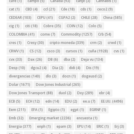
cafe
(1)
campo
(5)
Canada
(93)
canje
(3)
Cannabis
(1)
cat
(1)
CBD
(4)
ccl
(21)
Cde
(18)
cds
(1)
ceco2
(9)
CEDEAR
(103)
CEPU
(41)
CGPA2
(2)
CHILE
(28)
China
(585)
cig
(1)
citi
(18)
Cobre
(35)
COIN
(12)
Colo
(5)
COLOMBIA
(41)
come
(7)
Commodity
(1257)
Crb
(54)
cres
(1)
Cresy
(30)
cripto moneda
(339)
crm
(2)
crwd
(1)
CRWV
(1)
CS
(12)
csco
(3)
cursos
(1)
cuña
(1928)
cvs
(1)
cvx
(33)
Dax
(26)
DB
(6)
dba
(2)
Deja vu
(134)
Desp
(10)
dgcu2
(4)
Dia
(2)
didi
(4)
Dis
(19)
divergencias
(140)
dlo
(3)
docn
(1)
dogeusd
(2)
Dolar
(1671)
Dow Jones Industrial
(265)
Dow Jones Transport
(88)
duol
(2)
Dxy
(289)
ebr
(4)
ECB
(5)
ECH
(12)
edn
(14)
EDU
(2)
ee.u
(7)
EE.UU.
(4496)
Eem
(211)
EFA
(1)
Egipto
(1)
egpt
(1)
EGRNF
(1)
Emb
(32)
Emerging market
(2236)
encuesta
(1)
Energia
(377)
enph
(1)
epam
(3)
EPU
(14)
ERIC
(1)
Erj
(3)