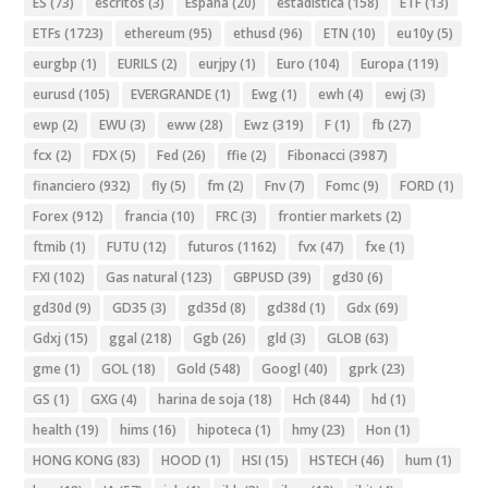
ES
(73)
escritos
(3)
España
(20)
estadistica
(158)
ETF
(13)
ETFs
(1723)
ethereum
(95)
ethusd
(96)
ETN
(10)
eu10y
(5)
eurgbp
(1)
EURILS
(2)
eurjpy
(1)
Euro
(104)
Europa
(119)
eurusd
(105)
EVERGRANDE
(1)
Ewg
(1)
ewh
(4)
ewj
(3)
ewp
(2)
EWU
(3)
eww
(28)
Ewz
(319)
F
(1)
fb
(27)
fcx
(2)
FDX
(5)
Fed
(26)
ffie
(2)
Fibonacci
(3987)
financiero
(932)
fly
(5)
fm
(2)
Fnv
(7)
Fomc
(9)
FORD
(1)
Forex
(912)
francia
(10)
FRC
(3)
frontier markets
(2)
ftmib
(1)
FUTU
(12)
futuros
(1162)
fvx
(47)
fxe
(1)
FXI
(102)
Gas natural
(123)
GBPUSD
(39)
gd30
(6)
gd30d
(9)
GD35
(3)
gd35d
(8)
gd38d
(1)
Gdx
(69)
Gdxj
(15)
ggal
(218)
Ggb
(26)
gld
(3)
GLOB
(63)
gme
(1)
GOL
(18)
Gold
(548)
Googl
(40)
gprk
(23)
GS
(1)
GXG
(4)
harina de soja
(18)
Hch
(844)
hd
(1)
health
(19)
hims
(16)
hipoteca
(1)
hmy
(23)
Hon
(1)
HONG KONG
(83)
HOOD
(1)
HSI
(15)
HSTECH
(46)
hum
(1)