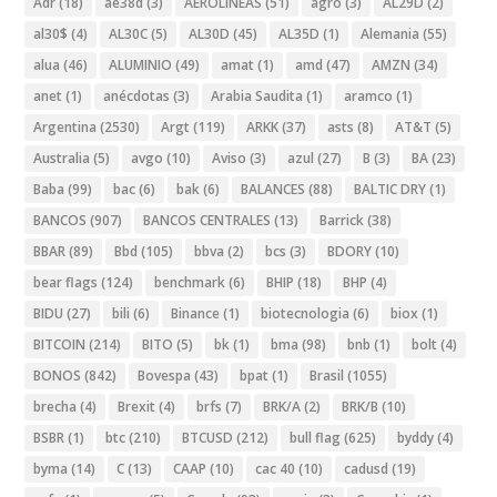
Adr
(18)
ae38d
(3)
AEROLINEAS
(51)
agro
(3)
AL29D
(2)
al30$
(4)
AL30C
(5)
AL30D
(45)
AL35D
(1)
Alemania
(55)
alua
(46)
ALUMINIO
(49)
amat
(1)
amd
(47)
AMZN
(34)
anet
(1)
anécdotas
(3)
Arabia Saudita
(1)
aramco
(1)
Argentina
(2530)
Argt
(119)
ARKK
(37)
asts
(8)
AT&T
(5)
Australia
(5)
avgo
(10)
Aviso
(3)
azul
(27)
B
(3)
BA
(23)
Baba
(99)
bac
(6)
bak
(6)
BALANCES
(88)
BALTIC DRY
(1)
BANCOS
(907)
BANCOS CENTRALES
(13)
Barrick
(38)
BBAR
(89)
Bbd
(105)
bbva
(2)
bcs
(3)
BDORY
(10)
bear flags
(124)
benchmark
(6)
BHIP
(18)
BHP
(4)
BIDU
(27)
bili
(6)
Binance
(1)
biotecnologia
(6)
biox
(1)
BITCOIN
(214)
BITO
(5)
bk
(1)
bma
(98)
bnb
(1)
bolt
(4)
BONOS
(842)
Bovespa
(43)
bpat
(1)
Brasil
(1055)
brecha
(4)
Brexit
(4)
brfs
(7)
BRK/A
(2)
BRK/B
(10)
BSBR
(1)
btc
(210)
BTCUSD
(212)
bull flag
(625)
byddy
(4)
byma
(14)
C
(13)
CAAP
(10)
cac 40
(10)
cadusd
(19)