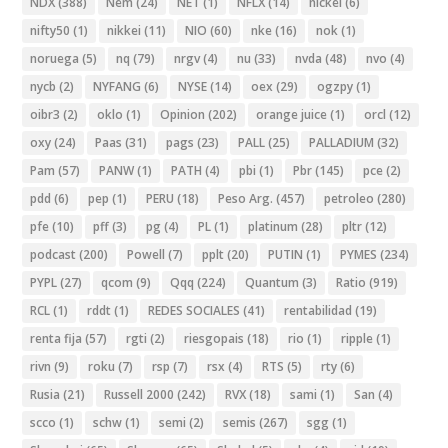
NDX
(388)
Nem
(24)
NET
(1)
NFLX
(14)
nickel
(6)
nifty50
(1)
nikkei
(11)
NIO
(60)
nke
(16)
nok
(1)
noruega
(5)
nq
(79)
nrgv
(4)
nu
(33)
nvda
(48)
nvo
(4)
nycb
(2)
NYFANG
(6)
NYSE
(14)
oex
(29)
ogzpy
(1)
oibr3
(2)
oklo
(1)
Opinion
(202)
orange juice
(1)
orcl
(12)
oxy
(24)
Paas
(31)
pags
(23)
PALL
(25)
PALLADIUM
(32)
Pam
(57)
PANW
(1)
PATH
(4)
pbi
(1)
Pbr
(145)
pce
(2)
pdd
(6)
pep
(1)
PERU
(18)
Peso Arg.
(457)
petroleo
(280)
pfe
(10)
pff
(3)
pg
(4)
PL
(1)
platinum
(28)
pltr
(12)
podcast
(200)
Powell
(7)
pplt
(20)
PUTIN
(1)
PYMES
(234)
PYPL
(27)
qcom
(9)
Qqq
(224)
Quantum
(3)
Ratio
(919)
RCL
(1)
rddt
(1)
REDES SOCIALES
(41)
rentabilidad
(19)
renta fija
(57)
rgti
(2)
riesgopais
(18)
rio
(1)
ripple
(1)
rivn
(9)
roku
(7)
rsp
(7)
rsx
(4)
RTS
(5)
rty
(6)
Rusia
(21)
Russell 2000
(242)
RVX
(18)
sami
(1)
San
(4)
scco
(1)
schw
(1)
semi
(2)
semis
(267)
sgg
(1)