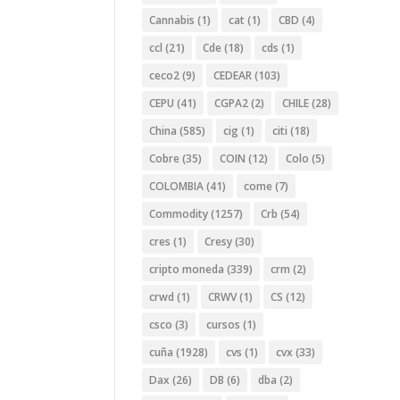
Cannabis
(1)
cat
(1)
CBD
(4)
ccl
(21)
Cde
(18)
cds
(1)
ceco2
(9)
CEDEAR
(103)
CEPU
(41)
CGPA2
(2)
CHILE
(28)
China
(585)
cig
(1)
citi
(18)
Cobre
(35)
COIN
(12)
Colo
(5)
COLOMBIA
(41)
come
(7)
Commodity
(1257)
Crb
(54)
cres
(1)
Cresy
(30)
cripto moneda
(339)
crm
(2)
crwd
(1)
CRWV
(1)
CS
(12)
csco
(3)
cursos
(1)
cuña
(1928)
cvs
(1)
cvx
(33)
Dax
(26)
DB
(6)
dba
(2)