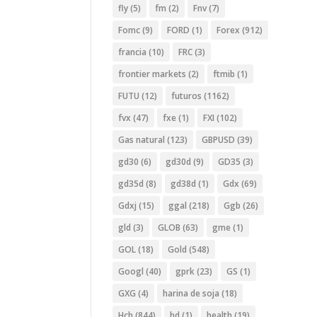
fly
(5)
fm
(2)
Fnv
(7)
Fomc
(9)
FORD
(1)
Forex
(912)
francia
(10)
FRC
(3)
frontier markets
(2)
ftmib
(1)
FUTU
(12)
futuros
(1162)
fvx
(47)
fxe
(1)
FXI
(102)
Gas natural
(123)
GBPUSD
(39)
gd30
(6)
gd30d
(9)
GD35
(3)
gd35d
(8)
gd38d
(1)
Gdx
(69)
Gdxj
(15)
ggal
(218)
Ggb
(26)
gld
(3)
GLOB
(63)
gme
(1)
GOL
(18)
Gold
(548)
Googl
(40)
gprk
(23)
GS
(1)
GXG
(4)
harina de soja
(18)
Hch
(844)
hd
(1)
health
(19)