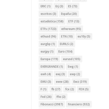
ERIC
(1)
Erj
(3)
ES
(73)
escritos
(3)
España
(20)
estadistica
(158)
ETF
(13)
ETFs
(1723)
ethereum
(95)
ethusd
(96)
ETN
(10)
eu10y
(5)
eurgbp
(1)
EURILS
(2)
eurjpy
(1)
Euro
(104)
Europa
(119)
eurusd
(105)
EVERGRANDE
(1)
Ewg
(1)
ewh
(4)
ewj
(3)
ewp
(2)
EWU
(3)
eww
(28)
Ewz
(319)
F
(1)
fb
(27)
fcx
(2)
FDX
(5)
Fed
(26)
ffie
(2)
Fibonacci
(3987)
financiero
(932)