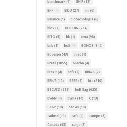
benchmark
(6)
BHIP
(18)
BHP
(4)
BIDU
(27)
bili
(6)
Binance
(1)
biotecnologia
(6)
biox
(1)
BITCOIN
(214)
BITO
(5)
bk
(1)
bma
(98)
bnb
(1)
bolt
(4)
BONOS
(842)
Bovespa
(43)
bpat
(1)
Brasil
(1055)
brecha
(4)
Brexit
(4)
brfs
(7)
BRK/A
(2)
BRK/B
(10)
BSBR
(1)
btc
(210)
BTCUSD
(212)
bull flag
(625)
byddy
(4)
byma
(14)
C
(13)
CAAP
(10)
cac 40
(10)
cadusd
(19)
cafe
(1)
campo
(5)
Canada
(93)
canje
(3)