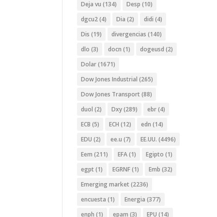
Deja vu
(134)
Desp
(10)
dgcu2
(4)
Dia
(2)
didi
(4)
Dis
(19)
divergencias
(140)
dlo
(3)
docn
(1)
dogeusd
(2)
Dolar
(1671)
Dow Jones Industrial
(265)
Dow Jones Transport
(88)
duol
(2)
Dxy
(289)
ebr
(4)
ECB
(5)
ECH
(12)
edn
(14)
EDU
(2)
ee.u
(7)
EE.UU.
(4496)
Eem
(211)
EFA
(1)
Egipto
(1)
egpt
(1)
EGRNF
(1)
Emb
(32)
Emerging market
(2236)
encuesta
(1)
Energia
(377)
enph
(1)
epam
(3)
EPU
(14)