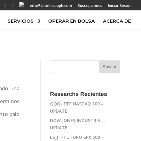
info@charliesupph.com
Suscripciones
Iniciar Sesión
SERVICIOS
OPERAR EN BOLSA
ACERCA DE
tado una
Researchs Recientes
terminos
QQQ- ETF NASDAQ 100 –
UPDATE
anto palo
DOW JONES INDUSTRIAL –
UPDATE
ES_F – FUTURO SPX 500 –