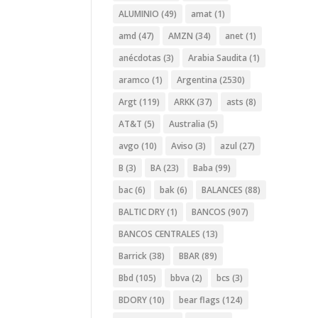
ALUMINIO
(49)
amat
(1)
amd
(47)
AMZN
(34)
anet
(1)
anécdotas
(3)
Arabia Saudita
(1)
aramco
(1)
Argentina
(2530)
Argt
(119)
ARKK
(37)
asts
(8)
AT&T
(5)
Australia
(5)
avgo
(10)
Aviso
(3)
azul
(27)
B
(3)
BA
(23)
Baba
(99)
bac
(6)
bak
(6)
BALANCES
(88)
BALTIC DRY
(1)
BANCOS
(907)
BANCOS CENTRALES
(13)
Barrick
(38)
BBAR
(89)
Bbd
(105)
bbva
(2)
bcs
(3)
BDORY
(10)
bear flags
(124)