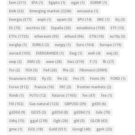
Eem
(211)
EFA
(1)
Egipto
(1)
egpt
(1)
EGRNF
(1)
Emb
(32)
Emerging market
(2236)
encuesta
(1)
Energia
(377)
enph
(1)
epam
(3)
EPU
(14)
ERIC
(1)
Erj
(3)
ES
(73)
escritos
(3)
España
(20)
estadistica
(158)
ETF
(13)
ETFs
(1725)
ethereum
(95)
ethusd
(96)
ETN
(10)
eu10y
(5)
eurgbp
(1)
EURILS
(2)
eurjpy
(1)
Euro
(104)
Europa
(119)
eurusd
(105)
EVERGRANDE
(1)
Ewg
(1)
ewh
(4)
ewj
(3)
ewp
(2)
EWU
(3)
eww
(28)
Ewz
(319)
F
(1)
fb
(27)
fcx
(2)
FDX
(5)
Fed
(26)
ffie
(2)
Fibonacci
(3989)
financiero
(932)
fly
(5)
fm
(2)
Fnv
(7)
Fomc
(9)
FORD
(1)
Forex
(912)
francia
(10)
FRC
(3)
frontier markets
(2)
ftmib
(1)
FUTU
(12)
futuros
(1165)
fvx
(47)
fxe
(1)
FXI
(102)
Gas natural
(123)
GBPUSD
(39)
gd30
(6)
gd30d
(9)
GD35
(3)
gd35d
(8)
gd38d
(1)
Gdx
(70)
Gdxj
(15)
ggal
(218)
Ggb
(26)
gld
(3)
GLOB
(63)
gme
(1)
GOL
(18)
Gold
(551)
Googl
(40)
gprk
(23)