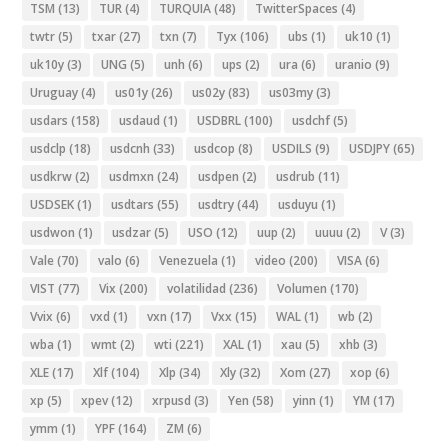
TSM
(13)
TUR
(4)
TURQUIA
(48)
TwitterSpaces
(4)
twtr
(5)
txar
(27)
txn
(7)
Tyx
(106)
ubs
(1)
uk10
(1)
uk10y
(3)
UNG
(5)
unh
(6)
ups
(2)
ura
(6)
uranio
(9)
Uruguay
(4)
us01y
(26)
us02y
(83)
us03my
(3)
usdars
(158)
usdaud
(1)
USDBRL
(100)
usdchf
(5)
usdclp
(18)
usdcnh
(33)
usdcop
(8)
USDILS
(9)
USDJPY
(65)
usdkrw
(2)
usdmxn
(24)
usdpen
(2)
usdrub
(11)
USDSEK
(1)
usdtars
(55)
usdtry
(44)
usduyu
(1)
usdwon
(1)
usdzar
(5)
USO
(12)
uup
(2)
uuuu
(2)
V
(3)
Vale
(70)
valo
(6)
Venezuela
(1)
video
(200)
VISA
(6)
VIST
(77)
Vix
(200)
volatilidad
(236)
Volumen
(170)
Vvix
(6)
vxd
(1)
vxn
(17)
Vxx
(15)
WAL
(1)
wb
(2)
wba
(1)
wmt
(2)
wti
(221)
XAL
(1)
xau
(5)
xhb
(3)
XLE
(17)
Xlf
(104)
Xlp
(34)
Xly
(32)
Xom
(27)
xop
(6)
xp
(5)
xpev
(12)
xrpusd
(3)
Yen
(58)
yinn
(1)
YM
(17)
ymm
(1)
YPF
(164)
ZM
(6)