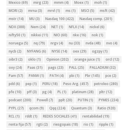
Mexico
(69)
mirg
(23)
mmm
(4)
Moex
(1)
moh
(1)
MORI
(2)
mrna
(3)
mrvl
(1)
ms
(1)
MSCI
(5)
msft
(42)
mstr
(14)
MU
(3)
Nasdaq 100
(422)
Nasdaq comp.
(201)
NDX
(388)
Nem
(24)
NET
(1)
NFLX
(14)
nickel
(6)
nifty50
(1)
nikkei
(11)
NIO
(60)
nke
(16)
nok
(1)
noruega
(5)
nq
(79)
nrgv
(4)
nu
(33)
nvda
(48)
nvo
(4)
nycb
(2)
NYFANG
(6)
NYSE
(14)
oex
(29)
ogzpy
(1)
oibr3
(2)
oklo
(1)
Opinion
(202)
orange juice
(1)
orcl
(12)
oxy
(24)
Paas
(31)
pags
(23)
PALL
(25)
PALLADIUM
(32)
Pam
(57)
PANW
(1)
PATH
(4)
pbi
(1)
Pbr
(145)
pce
(2)
pdd
(6)
pep
(1)
PERU
(18)
Peso Arg.
(457)
petroleo
(280)
pfe
(10)
pff
(3)
pg
(4)
PL
(1)
platinum
(28)
pltr
(12)
podcast
(200)
Powell
(7)
pplt
(20)
PUTIN
(1)
PYMES
(234)
PYPL
(27)
qcom
(9)
Qqq
(224)
Quantum
(3)
Ratio
(920)
RCL
(1)
rddt
(1)
REDES SOCIALES
(41)
rentabilidad
(19)
renta fija
(57)
rgti
(2)
riesgopais
(18)
rio
(1)
ripple
(1)