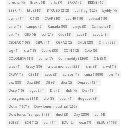
brecha
(4)
Brexit
(4)
brfs
(7)
BRK/A
(2)
BRK/B
(10)
BSBR
(1)
btc
(210)
BTCUSD
(212)
bull flag
(625)
byddy
(4)
byma
(14)
C
(13)
CAAP
(10)
cac 40
(10)
cadusd
(19)
cafe
(1)
campo
(5)
Canada
(93)
canje
(3)
Cannabis
(1)
cat
(1)
CBD
(4)
ccl
(21)
Cde
(18)
cds
(1)
ceco2
(9)
CEDEAR
(103)
CEPU
(41)
CGPA2
(2)
CHILE
(28)
China
(585)
cig
(1)
citi
(18)
Cobre
(35)
COIN
(12)
Colo
(5)
COLOMBIA
(41)
come
(7)
Commodity
(1260)
Crb
(54)
cres
(1)
Cresy
(30)
cripto moneda
(339)
crm
(2)
crwd
(1)
CRWV
(1)
CS
(12)
csco
(3)
cursos
(1)
cuña
(1930)
cvs
(1)
cvx
(33)
Dax
(26)
DB
(6)
dba
(2)
Deja vu
(134)
Desp
(10)
dgcu2
(4)
Dia
(2)
didi
(4)
Dis
(19)
divergencias
(141)
dlo
(3)
docn
(1)
dogeusd
(2)
Dolar
(1671)
Dow Jones Industrial
(265)
Dow Jones Transport
(88)
duol
(2)
Dxy
(289)
ebr
(4)
ECB
(5)
ECH
(12)
edn
(14)
EDU
(2)
ee.u
(7)
EE.UU.
(4496)