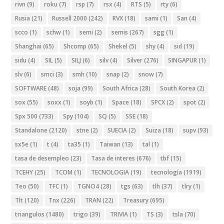
rivn
(9)
roku
(7)
rsp
(7)
rsx
(4)
RTS
(5)
rty
(6)
Rusia
(21)
Russell 2000
(242)
RVX
(18)
sami
(1)
San
(4)
scco
(1)
schw
(1)
semi
(2)
semis
(267)
sgg
(1)
Shanghai
(65)
Shcomp
(65)
Shekel
(5)
shy
(4)
sid
(19)
sidu
(4)
SIL
(5)
SILJ
(6)
silv
(4)
Silver
(276)
SINGAPUR
(1)
slv
(6)
smci
(3)
smh
(10)
snap
(2)
snow
(7)
SOFTWARE
(48)
soja
(99)
South Africa
(28)
South Korea
(2)
sox
(55)
soxx
(1)
soyb
(1)
Space
(18)
SPCX
(2)
spot
(2)
Spx 500
(733)
Spy
(104)
SQ
(5)
SSE
(18)
Standalone
(2120)
stne
(2)
SUECIA
(2)
Suiza
(18)
supv
(93)
sx5e
(1)
t
(4)
ta35
(1)
Taiwan
(13)
tal
(1)
tasa de desempleo
(23)
Tasa de interes
(676)
tbf
(15)
TCEHY
(25)
TCOM
(1)
TECNOLOGIA
(19)
tecnología
(1919)
Teo
(50)
TFC
(1)
TGNO4
(28)
tgs
(63)
tlh
(37)
tlry
(1)
Tlt
(120)
Tnx
(226)
TRAN
(22)
Treasury
(695)
triangulos
(1480)
trigo
(39)
TRIVIA
(1)
TS
(3)
tsla
(70)