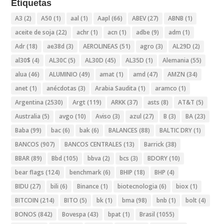
Etiquetas
A3
(2)
A50
(1)
aal
(1)
Aapl
(66)
ABEV
(27)
ABNB
(1)
aceite de soja
(22)
achr
(1)
acn
(1)
adbe
(9)
adm
(1)
Adr
(18)
ae38d
(3)
AEROLINEAS
(51)
agro
(3)
AL29D
(2)
al30$
(4)
AL30C
(5)
AL30D
(45)
AL35D
(1)
Alemania
(55)
alua
(46)
ALUMINIO
(49)
amat
(1)
amd
(47)
AMZN
(34)
anet
(1)
anécdotas
(3)
Arabia Saudita
(1)
aramco
(1)
Argentina
(2530)
Argt
(119)
ARKK
(37)
asts
(8)
AT&T
(5)
Australia
(5)
avgo
(10)
Aviso
(3)
azul
(27)
B
(3)
BA
(23)
Baba
(99)
bac
(6)
bak
(6)
BALANCES
(88)
BALTIC DRY
(1)
BANCOS
(907)
BANCOS CENTRALES
(13)
Barrick
(38)
BBAR
(89)
Bbd
(105)
bbva
(2)
bcs
(3)
BDORY
(10)
bear flags
(124)
benchmark
(6)
BHIP
(18)
BHP
(4)
BIDU
(27)
bili
(6)
Binance
(1)
biotecnologia
(6)
biox
(1)
BITCOIN
(214)
BITO
(5)
bk
(1)
bma
(98)
bnb
(1)
bolt
(4)
BONOS
(842)
Bovespa
(43)
bpat
(1)
Brasil
(1055)