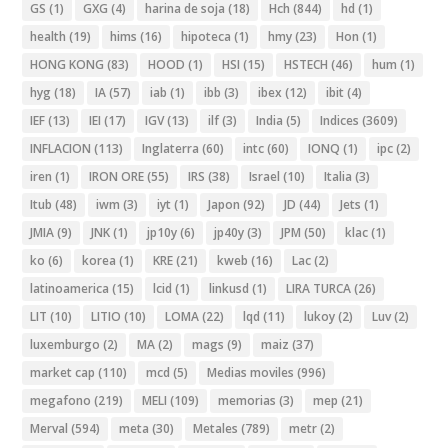
GS
(1)
GXG
(4)
harina de soja
(18)
Hch
(844)
hd
(1)
health
(19)
hims
(16)
hipoteca
(1)
hmy
(23)
Hon
(1)
HONG KONG
(83)
HOOD
(1)
HSI
(15)
HSTECH
(46)
hum
(1)
hyg
(18)
IA
(57)
iab
(1)
ibb
(3)
ibex
(12)
ibit
(4)
IEF
(13)
IEI
(17)
IGV
(13)
ilf
(3)
India
(5)
Indices
(3609)
INFLACION
(113)
Inglaterra
(60)
intc
(60)
IONQ
(1)
ipc
(2)
iren
(1)
IRON ORE
(55)
IRS
(38)
Israel
(10)
Italia
(3)
Itub
(48)
iwm
(3)
iyt
(1)
Japon
(92)
JD
(44)
Jets
(1)
JMIA
(9)
JNK
(1)
jp10y
(6)
jp40y
(3)
JPM
(50)
klac
(1)
ko
(6)
korea
(1)
KRE
(21)
kweb
(16)
Lac
(2)
latinoamerica
(15)
lcid
(1)
linkusd
(1)
LIRA TURCA
(26)
LIT
(10)
LITIO
(10)
LOMA
(22)
lqd
(11)
lukoy
(2)
Luv
(2)
luxemburgo
(2)
MA
(2)
mags
(9)
maiz
(37)
market cap
(110)
mcd
(5)
Medias moviles
(996)
megafono
(219)
MELI
(109)
memorias
(3)
mep
(21)
Merval
(594)
meta
(30)
Metales
(789)
metr
(2)