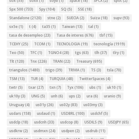
sox
(55)
soxx
(1)
soyb
(1)
Space
(18)
SPCX
(2)
spot
(2)
Spx 500
(733)
Spy
(104)
SQ
(5)
SSE
(18)
Standalone
(2120)
stne
(2)
SUECIA
(2)
Suiza
(18)
supv
(93)
sx5e
(1)
t
(4)
ta35
(1)
Taiwan
(13)
tal
(1)
tasa de desempleo
(23)
Tasa de interes
(676)
tbf
(15)
TCEHY
(25)
TCOM
(1)
TECNOLOGIA
(19)
tecnología
(1919)
Teo
(50)
TFC
(1)
TGNO4
(28)
tgs
(63)
tlh
(37)
tlry
(1)
Tlt
(120)
Tnx
(226)
TRAN
(22)
Treasury
(695)
triangulos
(1480)
trigo
(39)
TRIVIA
(1)
TS
(3)
tsla
(70)
TSM
(13)
TUR
(4)
TURQUIA
(48)
TwitterSpaces
(4)
twtr
(5)
txar
(27)
txn
(7)
Tyx
(106)
ubs
(1)
uk10
(1)
uk10y
(3)
UNG
(5)
unh
(6)
ups
(2)
ura
(6)
uranio
(9)
Uruguay
(4)
us01y
(26)
us02y
(83)
us03my
(3)
usdars
(158)
usdaud
(1)
USDBRL
(100)
usdchf
(5)
usdclp
(18)
usdcnh
(33)
usdcop
(8)
USDILS
(9)
USDJPY
(65)
usdkrw
(2)
usdmxn
(24)
usdpen
(2)
usdrub
(11)