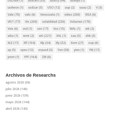
USDSEK
(1)
usdtars
(55)
usdtry
(44)
usduyu
(1)
usdwon
(1)
usdzar
(5)
USO
(12)
uup
(2)
uuuu
(2)
V
(3)
Vale
(70)
valo
(6)
Venezuela
(1)
video
(200)
VISA
(6)
VIST
(77)
Vix
(200)
volatilidad
(236)
Volumen
(170)
Vvix
(6)
vxd
(1)
vxn
(17)
Vxx
(15)
WAL
(1)
wb
(2)
wba
(1)
wmt
(2)
wti
(221)
XAL
(1)
xau
(5)
xhb
(3)
XLE
(17)
Xlf
(104)
Xlp
(34)
Xly
(32)
Xom
(27)
xop
(6)
xp
(5)
xpev
(12)
xrpusd
(3)
Yen
(58)
yinn
(1)
YM
(17)
ymm
(1)
YPF
(164)
ZM
(6)
Archivos de Researchs
agosto 2026
(36)
julio 2026
(140)
junio 2026
(139)
mayo 2026
(144)
abril 2026
(143)