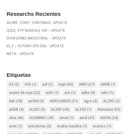
Researchs Recientes
SILVER- CONT. CONTINUO- UPDATE
QQQ- ETF NASDAQ 100 – UPDATE
DOW JONES INDUSTRIAL – UPDATE
ES_F – FUTURO SPX 500 – UPDATE
META – UPDATE
Etiquetas
A3
(2)
A50
(1)
aal
(1)
Aapl
(66)
ABEV
(27)
ABNB
(1)
aceite de soja
(22)
achr
(1)
acn
(1)
adbe
(9)
adm
(1)
Adr
(18)
ae38d
(3)
AEROLINEAS
(51)
agro
(3)
AL29D
(2)
al30$
(4)
AL30C
(5)
AL30D
(45)
AL35D
(1)
Alemania
(55)
alua
(46)
ALUMINIO
(49)
amat
(1)
amd
(47)
AMZN
(34)
anet
(1)
anécdotas
(3)
Arabia Saudita
(1)
aramco
(1)