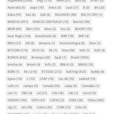
Argentina
(2530)
Argt
(119)
ARKK
(37)
asts
(8)
AT&T
(5)
Australia
(5)
avgo
(10)
Aviso
(3)
azul
(27)
B
(3)
BA
(23)
Baba
(99)
bac
(6)
bak
(6)
BALANCES
(88)
BALTIC DRY
(1)
BANCOS
(907)
BANCOS CENTRALES
(13)
Barrick
(38)
BBAR
(89)
Bbd
(105)
bbva
(2)
bcs
(3)
BDORY
(10)
bear flags
(124)
benchmark
(6)
BHIP
(18)
BHP
(4)
BIDU
(27)
bili
(6)
Binance
(1)
biotecnologia
(6)
biox
(1)
BITCOIN
(214)
BITO
(5)
bk
(1)
bma
(98)
bnb
(1)
bolt
(4)
BONOS
(842)
Bovespa
(43)
bpat
(1)
Brasil
(1055)
brecha
(4)
Brexit
(4)
brfs
(7)
BRK/A
(2)
BRK/B
(10)
BSBR
(1)
btc
(210)
BTCUSD
(212)
bull flag
(625)
byddy
(4)
byma
(14)
C
(13)
CAAP
(10)
cac 40
(10)
cadusd
(19)
cafe
(1)
campo
(5)
Canada
(93)
canje
(3)
Cannabis
(1)
cat
(1)
CBD
(4)
ccl
(21)
Cde
(18)
cds
(1)
ceco2
(9)
CEDEAR
(103)
CEPU
(41)
CGPA2
(2)
CHILE
(28)
China
(585)
cig
(1)
citi
(18)
Cobre
(35)
COIN
(12)
Colo
(5)