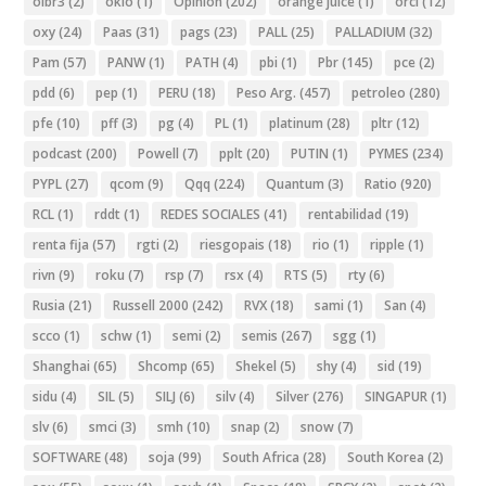
oibr3
(2)
oklo
(1)
Opinion
(202)
orange juice
(1)
orcl
(12)
oxy
(24)
Paas
(31)
pags
(23)
PALL
(25)
PALLADIUM
(32)
Pam
(57)
PANW
(1)
PATH
(4)
pbi
(1)
Pbr
(145)
pce
(2)
pdd
(6)
pep
(1)
PERU
(18)
Peso Arg.
(457)
petroleo
(280)
pfe
(10)
pff
(3)
pg
(4)
PL
(1)
platinum
(28)
pltr
(12)
podcast
(200)
Powell
(7)
pplt
(20)
PUTIN
(1)
PYMES
(234)
PYPL
(27)
qcom
(9)
Qqq
(224)
Quantum
(3)
Ratio
(920)
RCL
(1)
rddt
(1)
REDES SOCIALES
(41)
rentabilidad
(19)
renta fija
(57)
rgti
(2)
riesgopais
(18)
rio
(1)
ripple
(1)
rivn
(9)
roku
(7)
rsp
(7)
rsx
(4)
RTS
(5)
rty
(6)
Rusia
(21)
Russell 2000
(242)
RVX
(18)
sami
(1)
San
(4)
scco
(1)
schw
(1)
semi
(2)
semis
(267)
sgg
(1)
Shanghai
(65)
Shcomp
(65)
Shekel
(5)
shy
(4)
sid
(19)
sidu
(4)
SIL
(5)
SILJ
(6)
silv
(4)
Silver
(276)
SINGAPUR
(1)
slv
(6)
smci
(3)
smh
(10)
snap
(2)
snow
(7)
SOFTWARE
(48)
soja
(99)
South Africa
(28)
South Korea
(2)