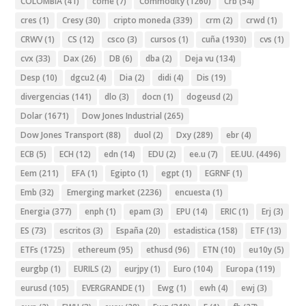
COLOMBIA
(41)
come
(7)
Commodity
(1260)
Crb
(54)
cres
(1)
Cresy
(30)
cripto moneda
(339)
crm
(2)
crwd
(1)
CRWV
(1)
CS
(12)
csco
(3)
cursos
(1)
cuña
(1930)
cvs
(1)
cvx
(33)
Dax
(26)
DB
(6)
dba
(2)
Deja vu
(134)
Desp
(10)
dgcu2
(4)
Dia
(2)
didi
(4)
Dis
(19)
divergencias
(141)
dlo
(3)
docn
(1)
dogeusd
(2)
Dolar
(1671)
Dow Jones Industrial
(265)
Dow Jones Transport
(88)
duol
(2)
Dxy
(289)
ebr
(4)
ECB
(5)
ECH
(12)
edn
(14)
EDU
(2)
ee.u
(7)
EE.UU.
(4496)
Eem
(211)
EFA
(1)
Egipto
(1)
egpt
(1)
EGRNF
(1)
Emb
(32)
Emerging market
(2236)
encuesta
(1)
Energia
(377)
enph
(1)
epam
(3)
EPU
(14)
ERIC
(1)
Erj
(3)
ES
(73)
escritos
(3)
España
(20)
estadistica
(158)
ETF
(13)
ETFs
(1725)
ethereum
(95)
ethusd
(96)
ETN
(10)
eu10y
(5)
eurgbp
(1)
EURILS
(2)
eurjpy
(1)
Euro
(104)
Europa
(119)
eurusd
(105)
EVERGRANDE
(1)
Ewg
(1)
ewh
(4)
ewj
(3)