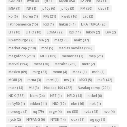
Itub
(48)
iwm
(3)
iyt
(1)
Japon
(92)
JD
(44)
Jets
(1)
JMIA
(9)
JNK
(1)
jp10y
(6)
jp40y
(3)
JPM
(50)
klac
(1)
ko
(6)
korea
(1)
KRE
(21)
kweb
(16)
Lac
(2)
latinoamerica
(15)
lcid
(1)
linkusd
(1)
LIRA TURCA
(26)
LIT
(10)
LITIO
(10)
LOMA
(22)
lqd
(11)
lukoy
(2)
Luv
(2)
luxemburgo
(2)
MA
(2)
mags
(9)
maiz
(37)
market cap
(110)
mcd
(5)
Medias moviles
(996)
megafono
(219)
MELI
(109)
memorias
(3)
mep
(21)
Merval
(594)
meta
(30)
Metales
(789)
metr
(2)
Mexico
(69)
mirg
(23)
mmm
(4)
Moex
(1)
moh
(1)
MORI
(2)
mrna
(3)
mrvl
(1)
ms
(1)
MSCI
(5)
msft
(42)
mstr
(14)
MU
(3)
Nasdaq 100
(422)
Nasdaq comp.
(201)
NDX
(388)
Nem
(24)
NET
(1)
NFLX
(14)
nickel
(6)
nifty50
(1)
nikkei
(11)
NIO
(60)
nke
(16)
nok
(1)
noruega
(5)
nq
(79)
nrgv
(4)
nu
(33)
nvda
(48)
nvo
(4)
nycb
(2)
NYFANG
(6)
NYSE
(14)
oex
(29)
ogzpy
(1)