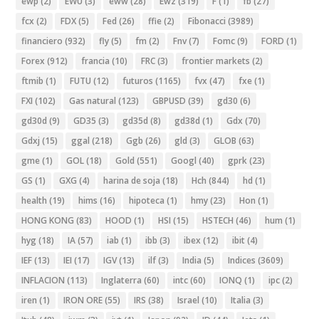
ewp
(2)
EWU
(3)
eww
(28)
Ewz
(319)
F
(1)
fb
(27)
fcx
(2)
FDX
(5)
Fed
(26)
ffie
(2)
Fibonacci
(3989)
financiero
(932)
fly
(5)
fm
(2)
Fnv
(7)
Fomc
(9)
FORD
(1)
Forex
(912)
francia
(10)
FRC
(3)
frontier markets
(2)
ftmib
(1)
FUTU
(12)
futuros
(1165)
fvx
(47)
fxe
(1)
FXI
(102)
Gas natural
(123)
GBPUSD
(39)
gd30
(6)
gd30d
(9)
GD35
(3)
gd35d
(8)
gd38d
(1)
Gdx
(70)
Gdxj
(15)
ggal
(218)
Ggb
(26)
gld
(3)
GLOB
(63)
gme
(1)
GOL
(18)
Gold
(551)
Googl
(40)
gprk
(23)
GS
(1)
GXG
(4)
harina de soja
(18)
Hch
(844)
hd
(1)
health
(19)
hims
(16)
hipoteca
(1)
hmy
(23)
Hon
(1)
HONG KONG
(83)
HOOD
(1)
HSI
(15)
HSTECH
(46)
hum
(1)
hyg
(18)
IA
(57)
iab
(1)
ibb
(3)
ibex
(12)
ibit
(4)
IEF
(13)
IEI
(17)
IGV
(13)
ilf
(3)
India
(5)
Indices
(3609)
INFLACION
(113)
Inglaterra
(60)
intc
(60)
IONQ
(1)
ipc
(2)
iren
(1)
IRON ORE
(55)
IRS
(38)
Israel
(10)
Italia
(3)