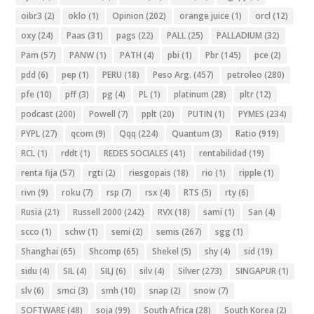
oibr3
(2)
oklo
(1)
Opinion
(202)
orange juice
(1)
orcl
(12)
oxy
(24)
Paas
(31)
pags
(22)
PALL
(25)
PALLADIUM
(32)
Pam
(57)
PANW
(1)
PATH
(4)
pbi
(1)
Pbr
(145)
pce
(2)
pdd
(6)
pep
(1)
PERU
(18)
Peso Arg.
(457)
petroleo
(280)
pfe
(10)
pff
(3)
pg
(4)
PL
(1)
platinum
(28)
pltr
(12)
podcast
(200)
Powell
(7)
pplt
(20)
PUTIN
(1)
PYMES
(234)
PYPL
(27)
qcom
(9)
Qqq
(224)
Quantum
(3)
Ratio
(919)
RCL
(1)
rddt
(1)
REDES SOCIALES
(41)
rentabilidad
(19)
renta fija
(57)
rgti
(2)
riesgopais
(18)
rio
(1)
ripple
(1)
rivn
(9)
roku
(7)
rsp
(7)
rsx
(4)
RTS
(5)
rty
(6)
Rusia
(21)
Russell 2000
(242)
RVX
(18)
sami
(1)
San
(4)
scco
(1)
schw
(1)
semi
(2)
semis
(267)
sgg
(1)
Shanghai
(65)
Shcomp
(65)
Shekel
(5)
shy
(4)
sid
(19)
sidu
(4)
SIL
(4)
SILJ
(6)
silv
(4)
Silver
(273)
SINGAPUR
(1)
slv
(6)
smci
(3)
smh
(10)
snap
(2)
snow
(7)
SOFTWARE
(48)
soja
(99)
South Africa
(28)
South Korea
(2)