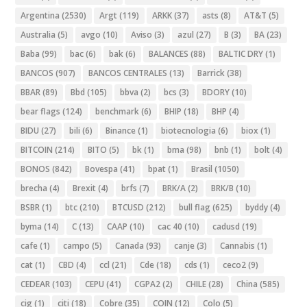
Argentina
(2530)
Argt
(119)
ARKK
(37)
asts
(8)
AT&T
(5)
Australia
(5)
avgo
(10)
Aviso
(3)
azul
(27)
B
(3)
BA
(23)
Baba
(99)
bac
(6)
bak
(6)
BALANCES
(88)
BALTIC DRY
(1)
BANCOS
(907)
BANCOS CENTRALES
(13)
Barrick
(38)
BBAR
(89)
Bbd
(105)
bbva
(2)
bcs
(3)
BDORY
(10)
bear flags
(124)
benchmark
(6)
BHIP
(18)
BHP
(4)
BIDU
(27)
bili
(6)
Binance
(1)
biotecnologia
(6)
biox
(1)
BITCOIN
(214)
BITO
(5)
bk
(1)
bma
(98)
bnb
(1)
bolt
(4)
BONOS
(842)
Bovespa
(41)
bpat
(1)
Brasil
(1050)
brecha
(4)
Brexit
(4)
brfs
(7)
BRK/A
(2)
BRK/B
(10)
BSBR
(1)
btc
(210)
BTCUSD
(212)
bull flag
(625)
byddy
(4)
byma
(14)
C
(13)
CAAP
(10)
cac 40
(10)
cadusd
(19)
cafe
(1)
campo
(5)
Canada
(93)
canje
(3)
Cannabis
(1)
cat
(1)
CBD
(4)
ccl
(21)
Cde
(18)
cds
(1)
ceco2
(9)
CEDEAR
(103)
CEPU
(41)
CGPA2
(2)
CHILE
(28)
China
(585)
cig
(1)
citi
(18)
Cobre
(35)
COIN
(12)
Colo
(5)