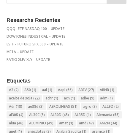
Researchs Recientes
QQQ- ETF NASDAQ 100 – UPDATE
DOW JONES INDUSTRIAL – UPDATE
ES_F – FUTURO SPX 500 – UPDATE
META – UPDATE
RATIO XLP/ XLY – UPDATE
Etiquetas
A3
(2)
A50
(1)
aal
(1)
Aapl
(66)
ABEV
(27)
ABNB
(1)
aceite de soja
(22)
achr
(1)
acn
(1)
adbe
(9)
adm
(1)
Adr
(18)
ae38d
(3)
AEROLINEAS
(51)
agro
(3)
AL29D
(2)
al30$
(4)
AL30C
(5)
AL30D
(45)
AL35D
(1)
Alemania
(55)
alua
(46)
ALUMINIO
(49)
amat
(1)
amd
(47)
AMZN
(34)
anet
(1)
anécdotas
(3)
Arabia Saudita
(1)
aramco
(1)