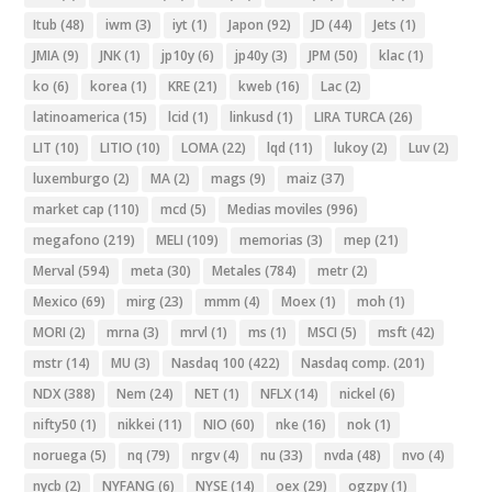
Itub
(48)
iwm
(3)
iyt
(1)
Japon
(92)
JD
(44)
Jets
(1)
JMIA
(9)
JNK
(1)
jp10y
(6)
jp40y
(3)
JPM
(50)
klac
(1)
ko
(6)
korea
(1)
KRE
(21)
kweb
(16)
Lac
(2)
latinoamerica
(15)
lcid
(1)
linkusd
(1)
LIRA TURCA
(26)
LIT
(10)
LITIO
(10)
LOMA
(22)
lqd
(11)
lukoy
(2)
Luv
(2)
luxemburgo
(2)
MA
(2)
mags
(9)
maiz
(37)
market cap
(110)
mcd
(5)
Medias moviles
(996)
megafono
(219)
MELI
(109)
memorias
(3)
mep
(21)
Merval
(594)
meta
(30)
Metales
(784)
metr
(2)
Mexico
(69)
mirg
(23)
mmm
(4)
Moex
(1)
moh
(1)
MORI
(2)
mrna
(3)
mrvl
(1)
ms
(1)
MSCI
(5)
msft
(42)
mstr
(14)
MU
(3)
Nasdaq 100
(422)
Nasdaq comp.
(201)
NDX
(388)
Nem
(24)
NET
(1)
NFLX
(14)
nickel
(6)
nifty50
(1)
nikkei
(11)
NIO
(60)
nke
(16)
nok
(1)
noruega
(5)
nq
(79)
nrgv
(4)
nu
(33)
nvda
(48)
nvo
(4)
nycb
(2)
NYFANG
(6)
NYSE
(14)
oex
(29)
ogzpy
(1)