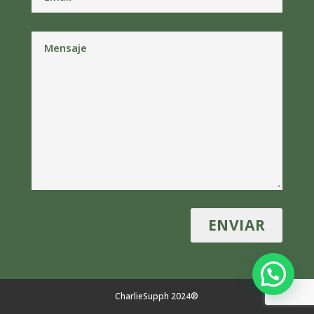
CharlieSupph 2024®