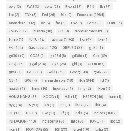
ewp
(2)
EWU
(3)
eww
(28)
Ewz
(318)
F
(1)
fb
(27)
fcx
(2)
FDX
(5)
Fed
(26)
ffie
(2)
Fibonacci
(3984)
financiero
(932)
fly
(5)
fm
(2)
Fnv
(7)
Fomc
(9)
FORD
(1)
Forex
(912)
francia
(10)
FRC
(3)
frontier markets
(2)
ftmib
(1)
FUTU
(12)
futuros
(1162)
fvx
(47)
fxe
(1)
FXI
(102)
Gas natural
(123)
GBPUSD
(39)
gd30
(6)
gd30d
(9)
GD35
(3)
gd35d
(8)
gd38d
(1)
Gdx
(69)
Gdxj
(15)
ggal
(218)
Ggb
(26)
gld
(3)
GLOB
(63)
gme
(1)
GOL
(18)
Gold
(548)
Googl
(40)
gprk
(23)
GS
(1)
GXG
(4)
harina de soja
(18)
Hch
(844)
hd
(1)
health
(19)
hims
(16)
hipoteca
(1)
hmy
(23)
Hon
(1)
HONG KONG
(83)
HOOD
(1)
HSI
(15)
HSTECH
(46)
hum
(1)
hyg
(18)
IA
(57)
iab
(1)
ibb
(3)
ibex
(12)
ibit
(4)
IEF
(13)
IEI
(17)
IGV
(13)
ilf
(3)
India
(5)
Indices
(3607)
INFLACION
(113)
Inglaterra
(60)
intc
(60)
IONQ
(1)
ipc
(2)
iren
(1)
IRON ORE
(55)
IRS
(38)
Israel
(10)
Italia
(3)