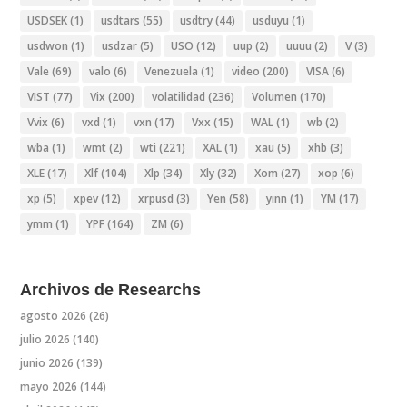
USDSEK
(1)
usdtars
(55)
usdtry
(44)
usduyu
(1)
usdwon
(1)
usdzar
(5)
USO
(12)
uup
(2)
uuuu
(2)
V
(3)
Vale
(69)
valo
(6)
Venezuela
(1)
video
(200)
VISA
(6)
VIST
(77)
Vix
(200)
volatilidad
(236)
Volumen
(170)
Vvix
(6)
vxd
(1)
vxn
(17)
Vxx
(15)
WAL
(1)
wb
(2)
wba
(1)
wmt
(2)
wti
(221)
XAL
(1)
xau
(5)
xhb
(3)
XLE
(17)
Xlf
(104)
Xlp
(34)
Xly
(32)
Xom
(27)
xop
(6)
xp
(5)
xpev
(12)
xrpusd
(3)
Yen
(58)
yinn
(1)
YM
(17)
ymm
(1)
YPF
(164)
ZM
(6)
Archivos de Researchs
agosto 2026
(26)
julio 2026
(140)
junio 2026
(139)
mayo 2026
(144)