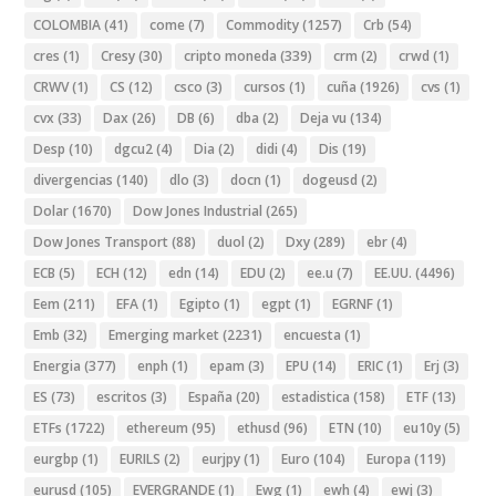
COLOMBIA
(41)
come
(7)
Commodity
(1257)
Crb
(54)
cres
(1)
Cresy
(30)
cripto moneda
(339)
crm
(2)
crwd
(1)
CRWV
(1)
CS
(12)
csco
(3)
cursos
(1)
cuña
(1926)
cvs
(1)
cvx
(33)
Dax
(26)
DB
(6)
dba
(2)
Deja vu
(134)
Desp
(10)
dgcu2
(4)
Dia
(2)
didi
(4)
Dis
(19)
divergencias
(140)
dlo
(3)
docn
(1)
dogeusd
(2)
Dolar
(1670)
Dow Jones Industrial
(265)
Dow Jones Transport
(88)
duol
(2)
Dxy
(289)
ebr
(4)
ECB
(5)
ECH
(12)
edn
(14)
EDU
(2)
ee.u
(7)
EE.UU.
(4496)
Eem
(211)
EFA
(1)
Egipto
(1)
egpt
(1)
EGRNF
(1)
Emb
(32)
Emerging market
(2231)
encuesta
(1)
Energia
(377)
enph
(1)
epam
(3)
EPU
(14)
ERIC
(1)
Erj
(3)
ES
(73)
escritos
(3)
España
(20)
estadistica
(158)
ETF
(13)
ETFs
(1722)
ethereum
(95)
ethusd
(96)
ETN
(10)
eu10y
(5)
eurgbp
(1)
EURILS
(2)
eurjpy
(1)
Euro
(104)
Europa
(119)
eurusd
(105)
EVERGRANDE
(1)
Ewg
(1)
ewh
(4)
ewj
(3)