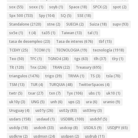
sox
(55)
soxx
(1)
soyb
(1)
Space
(18)
SPCX
(2)
spot
(2)
Spx 500
(733)
Spy
(104)
SQ
(5)
SSE
(18)
Standalone
(2120)
stne
(2)
SUECIA
(2)
Suiza
(18)
supv
(93)
sx5e
(1)
t
(4)
ta35
(1)
Taiwan
(13)
tal
(1)
tasa de desempleo
(23)
Tasa de interes
(676)
tbf
(15)
TCEHY
(25)
TCOM
(1)
TECNOLOGIA
(19)
tecnología
(1918)
Teo
(50)
TFC
(1)
TGNO4
(28)
tgs
(63)
tlh
(37)
tlry
(1)
Tlt
(120)
Tnx
(226)
TRAN
(22)
Treasury
(695)
triangulos
(1476)
trigo
(39)
TRIVIA
(1)
TS
(3)
tsla
(70)
TSM
(13)
TUR
(4)
TURQUIA
(48)
TwitterSpaces
(4)
twtr
(5)
txar
(27)
txn
(7)
Tyx
(106)
ubs
(1)
uk10
(1)
uk10y
(3)
UNG
(5)
unh
(6)
ups
(2)
ura
(6)
uranio
(9)
Uruguay
(4)
us01y
(26)
us02y
(83)
us03my
(3)
usdars
(158)
usdaud
(1)
USDBRL
(100)
usdchf
(5)
usdclp
(18)
usdcnh
(33)
usdcop
(8)
USDILS
(9)
USDJPY
(65)
usdkrw
(2)
usdmxn
(24)
usdpen
(2)
usdrub
(11)