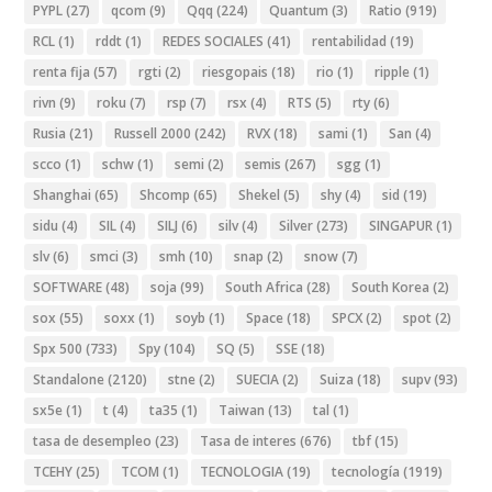
PYPL
(27)
qcom
(9)
Qqq
(224)
Quantum
(3)
Ratio
(919)
RCL
(1)
rddt
(1)
REDES SOCIALES
(41)
rentabilidad
(19)
renta fija
(57)
rgti
(2)
riesgopais
(18)
rio
(1)
ripple
(1)
rivn
(9)
roku
(7)
rsp
(7)
rsx
(4)
RTS
(5)
rty
(6)
Rusia
(21)
Russell 2000
(242)
RVX
(18)
sami
(1)
San
(4)
scco
(1)
schw
(1)
semi
(2)
semis
(267)
sgg
(1)
Shanghai
(65)
Shcomp
(65)
Shekel
(5)
shy
(4)
sid
(19)
sidu
(4)
SIL
(4)
SILJ
(6)
silv
(4)
Silver
(273)
SINGAPUR
(1)
slv
(6)
smci
(3)
smh
(10)
snap
(2)
snow
(7)
SOFTWARE
(48)
soja
(99)
South Africa
(28)
South Korea
(2)
sox
(55)
soxx
(1)
soyb
(1)
Space
(18)
SPCX
(2)
spot
(2)
Spx 500
(733)
Spy
(104)
SQ
(5)
SSE
(18)
Standalone
(2120)
stne
(2)
SUECIA
(2)
Suiza
(18)
supv
(93)
sx5e
(1)
t
(4)
ta35
(1)
Taiwan
(13)
tal
(1)
tasa de desempleo
(23)
Tasa de interes
(676)
tbf
(15)
TCEHY
(25)
TCOM
(1)
TECNOLOGIA
(19)
tecnología
(1919)