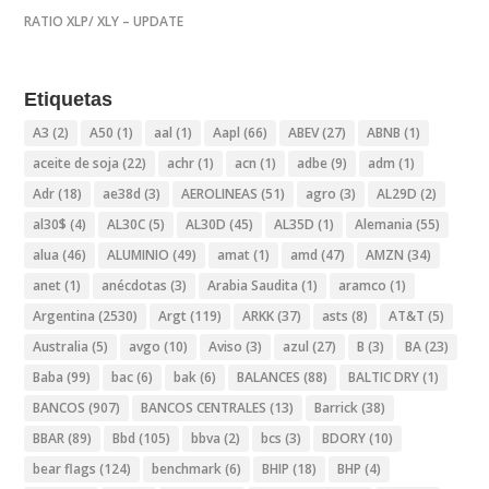
RATIO XLP/ XLY – UPDATE
Etiquetas
A3
(2)
A50
(1)
aal
(1)
Aapl
(66)
ABEV
(27)
ABNB
(1)
aceite de soja
(22)
achr
(1)
acn
(1)
adbe
(9)
adm
(1)
Adr
(18)
ae38d
(3)
AEROLINEAS
(51)
agro
(3)
AL29D
(2)
al30$
(4)
AL30C
(5)
AL30D
(45)
AL35D
(1)
Alemania
(55)
alua
(46)
ALUMINIO
(49)
amat
(1)
amd
(47)
AMZN
(34)
anet
(1)
anécdotas
(3)
Arabia Saudita
(1)
aramco
(1)
Argentina
(2530)
Argt
(119)
ARKK
(37)
asts
(8)
AT&T
(5)
Australia
(5)
avgo
(10)
Aviso
(3)
azul
(27)
B
(3)
BA
(23)
Baba
(99)
bac
(6)
bak
(6)
BALANCES
(88)
BALTIC DRY
(1)
BANCOS
(907)
BANCOS CENTRALES
(13)
Barrick
(38)
BBAR
(89)
Bbd
(105)
bbva
(2)
bcs
(3)
BDORY
(10)
bear flags
(124)
benchmark
(6)
BHIP
(18)
BHP
(4)