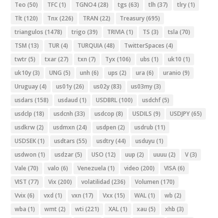
Teo
(50)
TFC
(1)
TGNO4
(28)
tgs
(63)
tlh
(37)
tlry
(1)
Tlt
(120)
Tnx
(226)
TRAN
(22)
Treasury
(695)
triangulos
(1478)
trigo
(39)
TRIVIA
(1)
TS
(3)
tsla
(70)
TSM
(13)
TUR
(4)
TURQUIA
(48)
TwitterSpaces
(4)
twtr
(5)
txar
(27)
txn
(7)
Tyx
(106)
ubs
(1)
uk10
(1)
uk10y
(3)
UNG
(5)
unh
(6)
ups
(2)
ura
(6)
uranio
(9)
Uruguay
(4)
us01y
(26)
us02y
(83)
us03my
(3)
usdars
(158)
usdaud
(1)
USDBRL
(100)
usdchf
(5)
usdclp
(18)
usdcnh
(33)
usdcop
(8)
USDILS
(9)
USDJPY
(65)
usdkrw
(2)
usdmxn
(24)
usdpen
(2)
usdrub
(11)
USDSEK
(1)
usdtars
(55)
usdtry
(44)
usduyu
(1)
usdwon
(1)
usdzar
(5)
USO
(12)
uup
(2)
uuuu
(2)
V
(3)
Vale
(70)
valo
(6)
Venezuela
(1)
video
(200)
VISA
(6)
VIST
(77)
Vix
(200)
volatilidad
(236)
Volumen
(170)
Vvix
(6)
vxd
(1)
vxn
(17)
Vxx
(15)
WAL
(1)
wb
(2)
wba
(1)
wmt
(2)
wti
(221)
XAL
(1)
xau
(5)
xhb
(3)