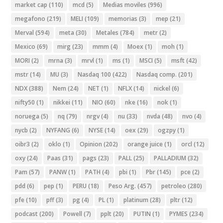
market cap
(110)
mcd
(5)
Medias moviles
(996)
megafono
(219)
MELI
(109)
memorias
(3)
mep
(21)
Merval
(594)
meta
(30)
Metales
(784)
metr
(2)
Mexico
(69)
mirg
(23)
mmm
(4)
Moex
(1)
moh
(1)
MORI
(2)
mrna
(3)
mrvl
(1)
ms
(1)
MSCI
(5)
msft
(42)
mstr
(14)
MU
(3)
Nasdaq 100
(422)
Nasdaq comp.
(201)
NDX
(388)
Nem
(24)
NET
(1)
NFLX
(14)
nickel
(6)
nifty50
(1)
nikkei
(11)
NIO
(60)
nke
(16)
nok
(1)
noruega
(5)
nq
(79)
nrgv
(4)
nu
(33)
nvda
(48)
nvo
(4)
nycb
(2)
NYFANG
(6)
NYSE
(14)
oex
(29)
ogzpy
(1)
oibr3
(2)
oklo
(1)
Opinion
(202)
orange juice
(1)
orcl
(12)
oxy
(24)
Paas
(31)
pags
(23)
PALL
(25)
PALLADIUM
(32)
Pam
(57)
PANW
(1)
PATH
(4)
pbi
(1)
Pbr
(145)
pce
(2)
pdd
(6)
pep
(1)
PERU
(18)
Peso Arg.
(457)
petroleo
(280)
pfe
(10)
pff
(3)
pg
(4)
PL
(1)
platinum
(28)
pltr
(12)
podcast
(200)
Powell
(7)
pplt
(20)
PUTIN
(1)
PYMES
(234)