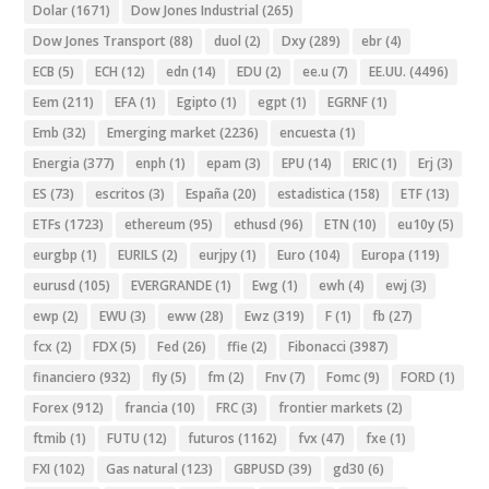
Dolar
(1671)
Dow Jones Industrial
(265)
Dow Jones Transport
(88)
duol
(2)
Dxy
(289)
ebr
(4)
ECB
(5)
ECH
(12)
edn
(14)
EDU
(2)
ee.u
(7)
EE.UU.
(4496)
Eem
(211)
EFA
(1)
Egipto
(1)
egpt
(1)
EGRNF
(1)
Emb
(32)
Emerging market
(2236)
encuesta
(1)
Energia
(377)
enph
(1)
epam
(3)
EPU
(14)
ERIC
(1)
Erj
(3)
ES
(73)
escritos
(3)
España
(20)
estadistica
(158)
ETF
(13)
ETFs
(1723)
ethereum
(95)
ethusd
(96)
ETN
(10)
eu10y
(5)
eurgbp
(1)
EURILS
(2)
eurjpy
(1)
Euro
(104)
Europa
(119)
eurusd
(105)
EVERGRANDE
(1)
Ewg
(1)
ewh
(4)
ewj
(3)
ewp
(2)
EWU
(3)
eww
(28)
Ewz
(319)
F
(1)
fb
(27)
fcx
(2)
FDX
(5)
Fed
(26)
ffie
(2)
Fibonacci
(3987)
financiero
(932)
fly
(5)
fm
(2)
Fnv
(7)
Fomc
(9)
FORD
(1)
Forex
(912)
francia
(10)
FRC
(3)
frontier markets
(2)
ftmib
(1)
FUTU
(12)
futuros
(1162)
fvx
(47)
fxe
(1)
FXI
(102)
Gas natural
(123)
GBPUSD
(39)
gd30
(6)