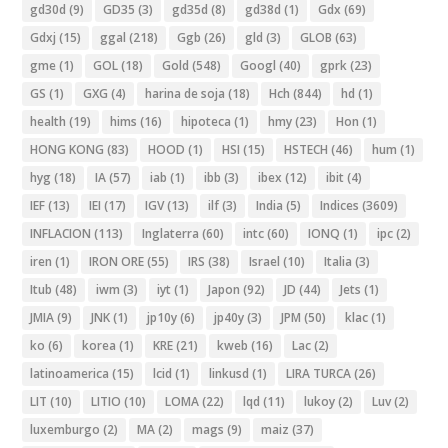
gd30d
(9)
GD35
(3)
gd35d
(8)
gd38d
(1)
Gdx
(69)
Gdxj
(15)
ggal
(218)
Ggb
(26)
gld
(3)
GLOB
(63)
gme
(1)
GOL
(18)
Gold
(548)
Googl
(40)
gprk
(23)
GS
(1)
GXG
(4)
harina de soja
(18)
Hch
(844)
hd
(1)
health
(19)
hims
(16)
hipoteca
(1)
hmy
(23)
Hon
(1)
HONG KONG
(83)
HOOD
(1)
HSI
(15)
HSTECH
(46)
hum
(1)
hyg
(18)
IA
(57)
iab
(1)
ibb
(3)
ibex
(12)
ibit
(4)
IEF
(13)
IEI
(17)
IGV
(13)
ilf
(3)
India
(5)
Indices
(3609)
INFLACION
(113)
Inglaterra
(60)
intc
(60)
IONQ
(1)
ipc
(2)
iren
(1)
IRON ORE
(55)
IRS
(38)
Israel
(10)
Italia
(3)
Itub
(48)
iwm
(3)
iyt
(1)
Japon
(92)
JD
(44)
Jets
(1)
JMIA
(9)
JNK
(1)
jp10y
(6)
jp40y
(3)
JPM
(50)
klac
(1)
ko
(6)
korea
(1)
KRE
(21)
kweb
(16)
Lac
(2)
latinoamerica
(15)
lcid
(1)
linkusd
(1)
LIRA TURCA
(26)
LIT
(10)
LITIO
(10)
LOMA
(22)
lqd
(11)
lukoy
(2)
Luv
(2)
luxemburgo
(2)
MA
(2)
mags
(9)
maiz
(37)