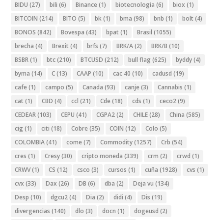
BIDU
(27)
bili
(6)
Binance
(1)
biotecnologia
(6)
biox
(1)
BITCOIN
(214)
BITO
(5)
bk
(1)
bma
(98)
bnb
(1)
bolt
(4)
BONOS
(842)
Bovespa
(43)
bpat
(1)
Brasil
(1055)
brecha
(4)
Brexit
(4)
brfs
(7)
BRK/A
(2)
BRK/B
(10)
BSBR
(1)
btc
(210)
BTCUSD
(212)
bull flag
(625)
byddy
(4)
byma
(14)
C
(13)
CAAP
(10)
cac 40
(10)
cadusd
(19)
cafe
(1)
campo
(5)
Canada
(93)
canje
(3)
Cannabis
(1)
cat
(1)
CBD
(4)
ccl
(21)
Cde
(18)
cds
(1)
ceco2
(9)
CEDEAR
(103)
CEPU
(41)
CGPA2
(2)
CHILE
(28)
China
(585)
cig
(1)
citi
(18)
Cobre
(35)
COIN
(12)
Colo
(5)
COLOMBIA
(41)
come
(7)
Commodity
(1257)
Crb
(54)
cres
(1)
Cresy
(30)
cripto moneda
(339)
crm
(2)
crwd
(1)
CRWV
(1)
CS
(12)
csco
(3)
cursos
(1)
cuña
(1928)
cvs
(1)
cvx
(33)
Dax
(26)
DB
(6)
dba
(2)
Deja vu
(134)
Desp
(10)
dgcu2
(4)
Dia
(2)
didi
(4)
Dis
(19)
divergencias
(140)
dlo
(3)
docn
(1)
dogeusd
(2)