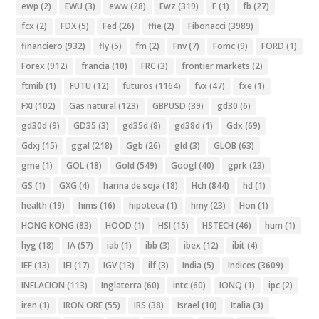
ewp
(2)
EWU
(3)
eww
(28)
Ewz
(319)
F
(1)
fb
(27)
fcx
(2)
FDX
(5)
Fed
(26)
ffie
(2)
Fibonacci
(3989)
financiero
(932)
fly
(5)
fm
(2)
Fnv
(7)
Fomc
(9)
FORD
(1)
Forex
(912)
francia
(10)
FRC
(3)
frontier markets
(2)
ftmib
(1)
FUTU
(12)
futuros
(1164)
fvx
(47)
fxe
(1)
FXI
(102)
Gas natural
(123)
GBPUSD
(39)
gd30
(6)
gd30d
(9)
GD35
(3)
gd35d
(8)
gd38d
(1)
Gdx
(69)
Gdxj
(15)
ggal
(218)
Ggb
(26)
gld
(3)
GLOB
(63)
gme
(1)
GOL
(18)
Gold
(549)
Googl
(40)
gprk
(23)
GS
(1)
GXG
(4)
harina de soja
(18)
Hch
(844)
hd
(1)
health
(19)
hims
(16)
hipoteca
(1)
hmy
(23)
Hon
(1)
HONG KONG
(83)
HOOD
(1)
HSI
(15)
HSTECH
(46)
hum
(1)
hyg
(18)
IA
(57)
iab
(1)
ibb
(3)
ibex
(12)
ibit
(4)
IEF
(13)
IEI
(17)
IGV
(13)
ilf
(3)
India
(5)
Indices
(3609)
INFLACION
(113)
Inglaterra
(60)
intc
(60)
IONQ
(1)
ipc
(2)
iren
(1)
IRON ORE
(55)
IRS
(38)
Israel
(10)
Italia
(3)