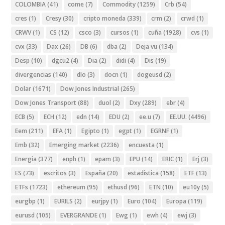
COLOMBIA
(41)
come
(7)
Commodity
(1259)
Crb
(54)
cres
(1)
Cresy
(30)
cripto moneda
(339)
crm
(2)
crwd
(1)
CRWV
(1)
CS
(12)
csco
(3)
cursos
(1)
cuña
(1928)
cvs
(1)
cvx
(33)
Dax
(26)
DB
(6)
dba
(2)
Deja vu
(134)
Desp
(10)
dgcu2
(4)
Dia
(2)
didi
(4)
Dis
(19)
divergencias
(140)
dlo
(3)
docn
(1)
dogeusd
(2)
Dolar
(1671)
Dow Jones Industrial
(265)
Dow Jones Transport
(88)
duol
(2)
Dxy
(289)
ebr
(4)
ECB
(5)
ECH
(12)
edn
(14)
EDU
(2)
ee.u
(7)
EE.UU.
(4496)
Eem
(211)
EFA
(1)
Egipto
(1)
egpt
(1)
EGRNF
(1)
Emb
(32)
Emerging market
(2236)
encuesta
(1)
Energia
(377)
enph
(1)
epam
(3)
EPU
(14)
ERIC
(1)
Erj
(3)
ES
(73)
escritos
(3)
España
(20)
estadistica
(158)
ETF
(13)
ETFs
(1723)
ethereum
(95)
ethusd
(96)
ETN
(10)
eu10y
(5)
eurgbp
(1)
EURILS
(2)
eurjpy
(1)
Euro
(104)
Europa
(119)
eurusd
(105)
EVERGRANDE
(1)
Ewg
(1)
ewh
(4)
ewj
(3)