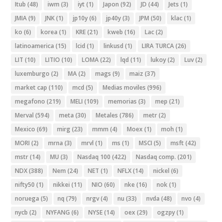
Itub
(48)
iwm
(3)
iyt
(1)
Japon
(92)
JD
(44)
Jets
(1)
JMIA
(9)
JNK
(1)
jp10y
(6)
jp40y
(3)
JPM
(50)
klac
(1)
ko
(6)
korea
(1)
KRE
(21)
kweb
(16)
Lac
(2)
latinoamerica
(15)
lcid
(1)
linkusd
(1)
LIRA TURCA
(26)
LIT
(10)
LITIO
(10)
LOMA
(22)
lqd
(11)
lukoy
(2)
Luv
(2)
luxemburgo
(2)
MA
(2)
mags
(9)
maiz
(37)
market cap
(110)
mcd
(5)
Medias moviles
(996)
megafono
(219)
MELI
(109)
memorias
(3)
mep
(21)
Merval
(594)
meta
(30)
Metales
(786)
metr
(2)
Mexico
(69)
mirg
(23)
mmm
(4)
Moex
(1)
moh
(1)
MORI
(2)
mrna
(3)
mrvl
(1)
ms
(1)
MSCI
(5)
msft
(42)
mstr
(14)
MU
(3)
Nasdaq 100
(422)
Nasdaq comp.
(201)
NDX
(388)
Nem
(24)
NET
(1)
NFLX
(14)
nickel
(6)
nifty50
(1)
nikkei
(11)
NIO
(60)
nke
(16)
nok
(1)
noruega
(5)
nq
(79)
nrgv
(4)
nu
(33)
nvda
(48)
nvo
(4)
nycb
(2)
NYFANG
(6)
NYSE
(14)
oex
(29)
ogzpy
(1)