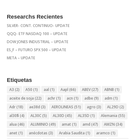
Researchs Recientes
SILVER- CONT. CONTINUO- UPDATE
QQQ- ETF NASDAQ 100 – UPDATE
DOW JONES INDUSTRIAL – UPDATE
ES_F – FUTURO SPX 500 – UPDATE
META – UPDATE
Etiquetas
A3
(2)
A50
(1)
aal
(1)
Aapl
(66)
ABEV
(27)
ABNB
(1)
aceite de soja
(22)
achr
(1)
acn
(1)
adbe
(9)
adm
(1)
Adr
(18)
ae38d
(3)
AEROLINEAS
(51)
agro
(3)
AL29D
(2)
al30$
(4)
AL30C
(5)
AL30D
(45)
AL35D
(1)
Alemania
(55)
alua
(46)
ALUMINIO
(49)
amat
(1)
amd
(47)
AMZN
(34)
anet
(1)
anécdotas
(3)
Arabia Saudita
(1)
aramco
(1)