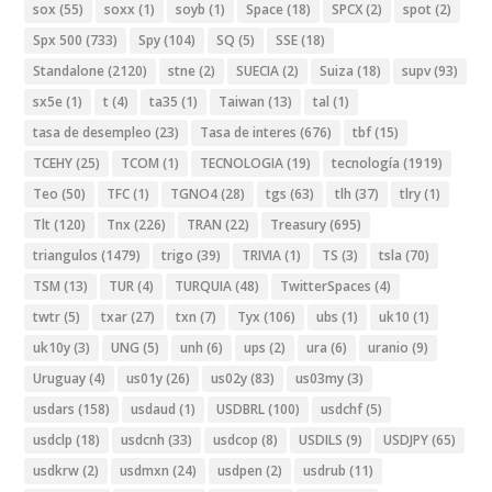
sox
(55)
soxx
(1)
soyb
(1)
Space
(18)
SPCX
(2)
spot
(2)
Spx 500
(733)
Spy
(104)
SQ
(5)
SSE
(18)
Standalone
(2120)
stne
(2)
SUECIA
(2)
Suiza
(18)
supv
(93)
sx5e
(1)
t
(4)
ta35
(1)
Taiwan
(13)
tal
(1)
tasa de desempleo
(23)
Tasa de interes
(676)
tbf
(15)
TCEHY
(25)
TCOM
(1)
TECNOLOGIA
(19)
tecnología
(1919)
Teo
(50)
TFC
(1)
TGNO4
(28)
tgs
(63)
tlh
(37)
tlry
(1)
Tlt
(120)
Tnx
(226)
TRAN
(22)
Treasury
(695)
triangulos
(1479)
trigo
(39)
TRIVIA
(1)
TS
(3)
tsla
(70)
TSM
(13)
TUR
(4)
TURQUIA
(48)
TwitterSpaces
(4)
twtr
(5)
txar
(27)
txn
(7)
Tyx
(106)
ubs
(1)
uk10
(1)
uk10y
(3)
UNG
(5)
unh
(6)
ups
(2)
ura
(6)
uranio
(9)
Uruguay
(4)
us01y
(26)
us02y
(83)
us03my
(3)
usdars
(158)
usdaud
(1)
USDBRL
(100)
usdchf
(5)
usdclp
(18)
usdcnh
(33)
usdcop
(8)
USDILS
(9)
USDJPY
(65)
usdkrw
(2)
usdmxn
(24)
usdpen
(2)
usdrub
(11)