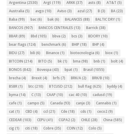
Argentina
(2530)
Argt
(119)
ARKK
(37)
asts
(8)
AT&T
(5)
Australia
(5)
avgo
(10)
Aviso
(3)
azul
(27)
B
(3)
BA
(23)
Baba
(99)
bac
(6)
bak
(6)
BALANCES
(88)
BALTIC DRY
(1)
BANCOS
(907)
BANCOS CENTRALES
(13)
Barrick
(38)
BBAR
(89)
Bbd
(105)
bbva
(2)
bcs
(3)
BDORY
(10)
bear flags
(124)
benchmark
(6)
BHIP
(18)
BHP
(4)
BIDU
(27)
bili
(6)
Binance
(1)
biotecnologia
(6)
biox
(1)
BITCOIN
(214)
BITO
(5)
bk
(1)
bma
(98)
bnb
(1)
bolt
(4)
BONOS
(842)
Bovespa
(43)
bpat
(1)
Brasil
(1055)
brecha
(4)
Brexit
(4)
brfs
(7)
BRK/A
(2)
BRK/B
(10)
BSBR
(1)
btc
(210)
BTCUSD
(212)
bull flag
(625)
byddy
(4)
byma
(14)
C
(13)
CAAP
(10)
cac 40
(10)
cadusd
(19)
cafe
(1)
campo
(5)
Canada
(93)
canje
(3)
Cannabis
(1)
cat
(1)
CBD
(4)
ccl
(21)
Cde
(18)
cds
(1)
ceco2
(9)
CEDEAR
(103)
CEPU
(41)
CGPA2
(2)
CHILE
(28)
China
(585)
cig
(1)
citi
(18)
Cobre
(35)
COIN
(12)
Colo
(5)