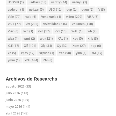
USDSEK
(1)
usdtars
(55)
usdtry
(44)
usduyu
(1)
usdwon
(1)
usdzar
(5)
USO
(12)
uup
(2)
uuuu
(2)
V
(3)
Vale
(70)
valo
(6)
Venezuela
(1)
video
(200)
VISA
(6)
VIST
(77)
Vix
(200)
volatilidad
(236)
Volumen
(170)
Vvix
(6)
vxd
(1)
vxn
(17)
Vxx
(15)
WAL
(1)
wb
(2)
wba
(1)
wmt
(2)
wti
(221)
XAL
(1)
xau
(5)
xhb
(3)
XLE
(17)
Xlf
(104)
Xlp
(34)
Xly
(32)
Xom
(27)
xop
(6)
xp
(5)
xpev
(12)
xrpusd
(3)
Yen
(58)
yinn
(1)
YM
(17)
ymm
(1)
YPF
(164)
ZM
(6)
Archivos de Researchs
agosto 2026
(33)
julio 2026
(140)
junio 2026
(139)
mayo 2026
(144)
abril 2026
(143)