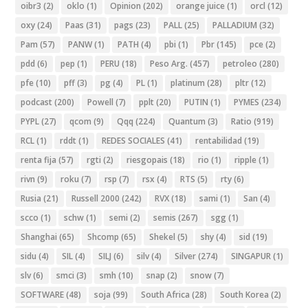
oibr3
(2)
oklo
(1)
Opinion
(202)
orange juice
(1)
orcl
(12)
oxy
(24)
Paas
(31)
pags
(23)
PALL
(25)
PALLADIUM
(32)
Pam
(57)
PANW
(1)
PATH
(4)
pbi
(1)
Pbr
(145)
pce
(2)
pdd
(6)
pep
(1)
PERU
(18)
Peso Arg.
(457)
petroleo
(280)
pfe
(10)
pff
(3)
pg
(4)
PL
(1)
platinum
(28)
pltr
(12)
podcast
(200)
Powell
(7)
pplt
(20)
PUTIN
(1)
PYMES
(234)
PYPL
(27)
qcom
(9)
Qqq
(224)
Quantum
(3)
Ratio
(919)
RCL
(1)
rddt
(1)
REDES SOCIALES
(41)
rentabilidad
(19)
renta fija
(57)
rgti
(2)
riesgopais
(18)
rio
(1)
ripple
(1)
rivn
(9)
roku
(7)
rsp
(7)
rsx
(4)
RTS
(5)
rty
(6)
Rusia
(21)
Russell 2000
(242)
RVX
(18)
sami
(1)
San
(4)
scco
(1)
schw
(1)
semi
(2)
semis
(267)
sgg
(1)
Shanghai
(65)
Shcomp
(65)
Shekel
(5)
shy
(4)
sid
(19)
sidu
(4)
SIL
(4)
SILJ
(6)
silv
(4)
Silver
(274)
SINGAPUR
(1)
slv
(6)
smci
(3)
smh
(10)
snap
(2)
snow
(7)
SOFTWARE
(48)
soja
(99)
South Africa
(28)
South Korea
(2)