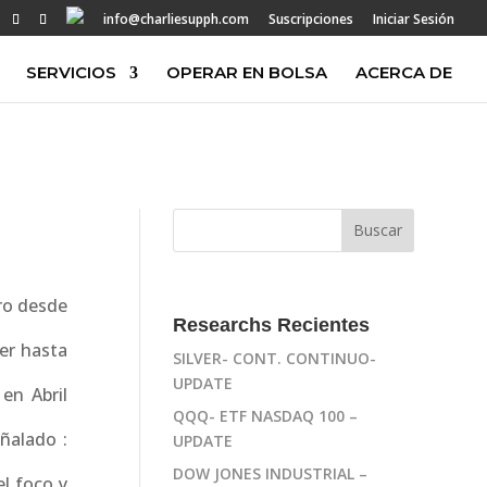
info@charliesupph.com
Suscripciones
Iniciar Sesión
SERVICIOS
OPERAR EN BOLSA
ACERCA DE
ero desde
Researchs Recientes
er hasta
SILVER- CONT. CONTINUO-
UPDATE
en Abril
QQQ- ETF NASDAQ 100 –
ñalado :
UPDATE
DOW JONES INDUSTRIAL –
el foco y