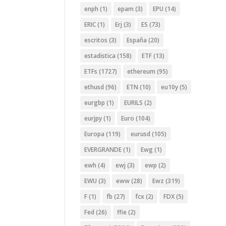
enph
(1)
epam
(3)
EPU
(14)
ERIC
(1)
Erj
(3)
ES
(73)
escritos
(3)
España
(20)
estadistica
(158)
ETF
(13)
ETFs
(1727)
ethereum
(95)
ethusd
(96)
ETN
(10)
eu10y
(5)
eurgbp
(1)
EURILS
(2)
eurjpy
(1)
Euro
(104)
Europa
(119)
eurusd
(105)
EVERGRANDE
(1)
Ewg
(1)
ewh
(4)
ewj
(3)
ewp
(2)
EWU
(3)
eww
(28)
Ewz
(319)
F
(1)
fb
(27)
fcx
(2)
FDX
(5)
Fed
(26)
ffie
(2)