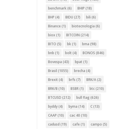
benchmark
(6)
BHIP
(18)
BHP
(4)
BIDU
(27)
bili
(6)
Binance
(1)
biotecnologia
(6)
biox
(1)
BITCOIN
(214)
BITO
(5)
bk
(1)
bma
(98)
bnb
(1)
bolt
(4)
BONOS
(846)
Bovespa
(43)
bpat
(1)
Brasil
(1055)
brecha
(4)
Brexit
(4)
brfs
(7)
BRK/A
(2)
BRK/B
(10)
BSBR
(1)
btc
(210)
BTCUSD
(212)
bull flag
(626)
byddy
(4)
byma
(14)
C
(13)
CAAP
(10)
cac 40
(10)
cadusd
(19)
cafe
(1)
campo
(5)