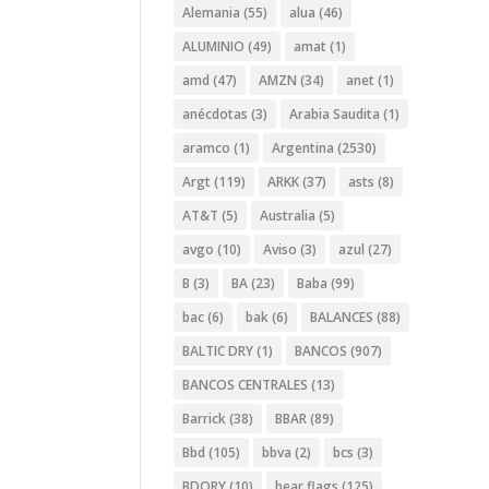
Alemania
(55)
alua
(46)
ALUMINIO
(49)
amat
(1)
amd
(47)
AMZN
(34)
anet
(1)
anécdotas
(3)
Arabia Saudita
(1)
aramco
(1)
Argentina
(2530)
Argt
(119)
ARKK
(37)
asts
(8)
AT&T
(5)
Australia
(5)
avgo
(10)
Aviso
(3)
azul
(27)
B
(3)
BA
(23)
Baba
(99)
bac
(6)
bak
(6)
BALANCES
(88)
BALTIC DRY
(1)
BANCOS
(907)
BANCOS CENTRALES
(13)
Barrick
(38)
BBAR
(89)
Bbd
(105)
bbva
(2)
bcs
(3)
BDORY
(10)
bear flags
(125)