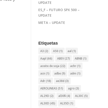
UPDATE
ES_F – FUTURO SPX 500 –
UPDATE
META – UPDATE
Etiquetas
A3
(2)
A50
(1)
aal
(1)
Aapl
(66)
ABEV
(27)
ABNB
(1)
aceite de soja
(22)
achr
(1)
acn
(1)
adbe
(9)
adm
(1)
Adr
(18)
ae38d
(3)
AEROLINEAS
(51)
agro
(3)
AL29D
(2)
al30$
(4)
AL30C
(5)
AL30D
(45)
AL35D
(1)