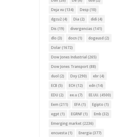
Dax
(26)
DB
(6)
dba
(2)
Deja vu
(134)
Desp
(10)
dgcu2
(4)
Dia
(2)
didi
(4)
Dis
(19)
divergencias
(141)
dlo
(3)
docn
(1)
dogeusd
(2)
Dolar
(1672)
Dow Jones Industrial
(265)
Dow Jones Transport
(88)
duol
(2)
Dxy
(290)
ebr
(4)
ECB
(5)
ECH
(12)
edn
(14)
EDU
(2)
ee.u
(7)
EE.UU.
(4500)
Eem
(211)
EFA
(1)
Egipto
(1)
egpt
(1)
EGRNF
(1)
Emb
(32)
Emerging market
(2236)
encuesta
(1)
Energia
(377)