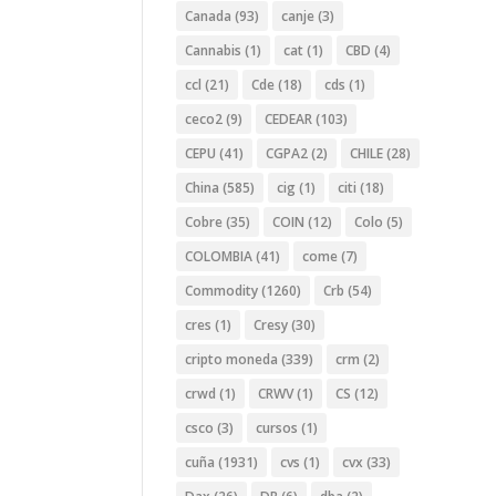
Canada
(93)
canje
(3)
Cannabis
(1)
cat
(1)
CBD
(4)
ccl
(21)
Cde
(18)
cds
(1)
ceco2
(9)
CEDEAR
(103)
CEPU
(41)
CGPA2
(2)
CHILE
(28)
China
(585)
cig
(1)
citi
(18)
Cobre
(35)
COIN
(12)
Colo
(5)
COLOMBIA
(41)
come
(7)
Commodity
(1260)
Crb
(54)
cres
(1)
Cresy
(30)
cripto moneda
(339)
crm
(2)
crwd
(1)
CRWV
(1)
CS
(12)
csco
(3)
cursos
(1)
cuña
(1931)
cvs
(1)
cvx
(33)