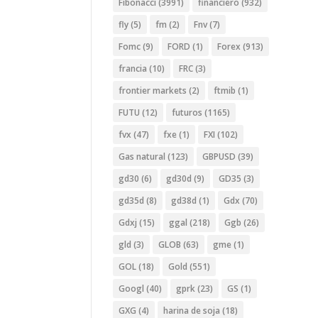
Fibonacci
(3991)
financiero
(932)
fly
(5)
fm
(2)
Fnv
(7)
Fomc
(9)
FORD
(1)
Forex
(913)
francia
(10)
FRC
(3)
frontier markets
(2)
ftmib
(1)
FUTU
(12)
futuros
(1165)
fvx
(47)
fxe
(1)
FXI
(102)
Gas natural
(123)
GBPUSD
(39)
gd30
(6)
gd30d
(9)
GD35
(3)
gd35d
(8)
gd38d
(1)
Gdx
(70)
Gdxj
(15)
ggal
(218)
Ggb
(26)
gld
(3)
GLOB
(63)
gme
(1)
GOL
(18)
Gold
(551)
Googl
(40)
gprk
(23)
GS
(1)
GXG
(4)
harina de soja
(18)