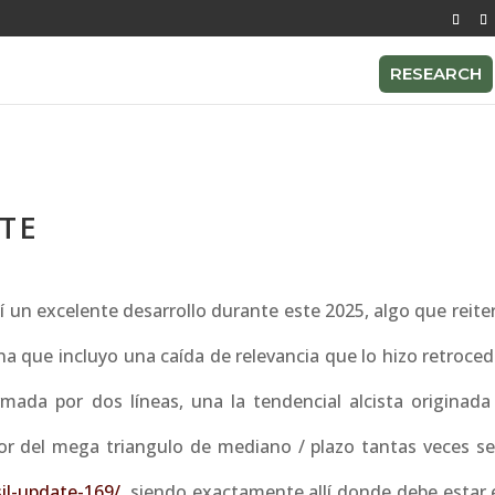
RESEARCH
ATE
quí un excelente desarrollo durante este 2025, algo que reit
que incluyo una caída de relevancia que lo hizo retroced
mada por dos líneas, una la tendencial alcista originada 
ior del mega triangulo de mediano / plazo tantas veces se
il-update-169/
, siendo exactamente allí donde debe estar 