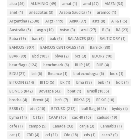
alua
(46)
ALUMINIO
(49)
amat
(1)
amd
(47)
AMZN
(34)
anet
(1)
anécdotas
(3)
Arabia Saudita
(1)
aramco
(1)
Argentina
(2530)
Argt
(119)
ARKK
(37)
asts
(8)
AT&T
(5)
Australia
(5)
avgo
(10)
Aviso
(3)
azul
(27)
B
(3)
BA
(23)
Baba
(99)
bac
(6)
bak
(6)
BALANCES
(88)
BALTIC DRY
(1)
BANCOS
(907)
BANCOS CENTRALES
(13)
Barrick
(38)
BBAR
(89)
Bbd
(105)
bbva
(2)
bcs
(3)
BDORY
(10)
bear flags
(124)
benchmark
(6)
BHIP
(18)
BHP
(4)
BIDU
(27)
bili
(6)
Binance
(1)
biotecnologia
(6)
biox
(1)
BITCOIN
(214)
BITO
(5)
bk
(1)
bma
(98)
bnb
(1)
bolt
(4)
BONOS
(842)
Bovespa
(43)
bpat
(1)
Brasil
(1055)
brecha
(4)
Brexit
(4)
brfs
(7)
BRK/A
(2)
BRK/B
(10)
BSBR
(1)
btc
(210)
BTCUSD
(212)
bull flag
(625)
byddy
(4)
byma
(14)
C
(13)
CAAP
(10)
cac 40
(10)
cadusd
(19)
cafe
(1)
campo
(5)
Canada
(93)
canje
(3)
Cannabis
(1)
cat
(1)
CBD
(4)
ccl
(21)
Cde
(18)
cds
(1)
ceco2
(9)