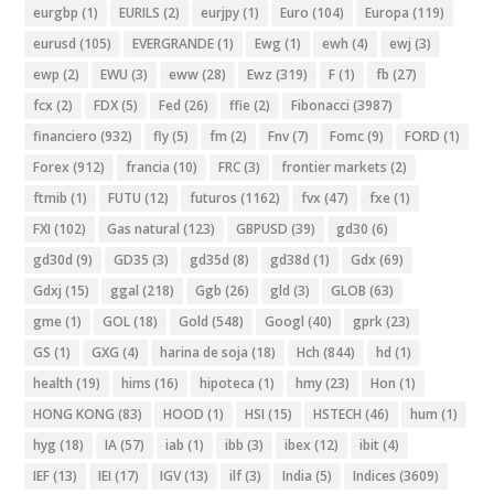
eurgbp
(1)
EURILS
(2)
eurjpy
(1)
Euro
(104)
Europa
(119)
eurusd
(105)
EVERGRANDE
(1)
Ewg
(1)
ewh
(4)
ewj
(3)
ewp
(2)
EWU
(3)
eww
(28)
Ewz
(319)
F
(1)
fb
(27)
fcx
(2)
FDX
(5)
Fed
(26)
ffie
(2)
Fibonacci
(3987)
financiero
(932)
fly
(5)
fm
(2)
Fnv
(7)
Fomc
(9)
FORD
(1)
Forex
(912)
francia
(10)
FRC
(3)
frontier markets
(2)
ftmib
(1)
FUTU
(12)
futuros
(1162)
fvx
(47)
fxe
(1)
FXI
(102)
Gas natural
(123)
GBPUSD
(39)
gd30
(6)
gd30d
(9)
GD35
(3)
gd35d
(8)
gd38d
(1)
Gdx
(69)
Gdxj
(15)
ggal
(218)
Ggb
(26)
gld
(3)
GLOB
(63)
gme
(1)
GOL
(18)
Gold
(548)
Googl
(40)
gprk
(23)
GS
(1)
GXG
(4)
harina de soja
(18)
Hch
(844)
hd
(1)
health
(19)
hims
(16)
hipoteca
(1)
hmy
(23)
Hon
(1)
HONG KONG
(83)
HOOD
(1)
HSI
(15)
HSTECH
(46)
hum
(1)
hyg
(18)
IA
(57)
iab
(1)
ibb
(3)
ibex
(12)
ibit
(4)
IEF
(13)
IEI
(17)
IGV
(13)
ilf
(3)
India
(5)
Indices
(3609)