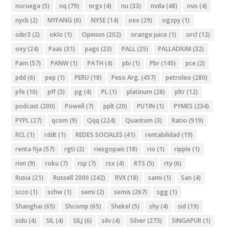
noruega
(5)
nq
(79)
nrgv
(4)
nu
(33)
nvda
(48)
nvo
(4)
nycb
(2)
NYFANG
(6)
NYSE
(14)
oex
(29)
ogzpy
(1)
oibr3
(2)
oklo
(1)
Opinion
(202)
orange juice
(1)
orcl
(12)
oxy
(24)
Paas
(31)
pags
(23)
PALL
(25)
PALLADIUM
(32)
Pam
(57)
PANW
(1)
PATH
(4)
pbi
(1)
Pbr
(145)
pce
(2)
pdd
(6)
pep
(1)
PERU
(18)
Peso Arg.
(457)
petroleo
(280)
pfe
(10)
pff
(3)
pg
(4)
PL
(1)
platinum
(28)
pltr
(12)
podcast
(200)
Powell
(7)
pplt
(20)
PUTIN
(1)
PYMES
(234)
PYPL
(27)
qcom
(9)
Qqq
(224)
Quantum
(3)
Ratio
(919)
RCL
(1)
rddt
(1)
REDES SOCIALES
(41)
rentabilidad
(19)
renta fija
(57)
rgti
(2)
riesgopais
(18)
rio
(1)
ripple
(1)
rivn
(9)
roku
(7)
rsp
(7)
rsx
(4)
RTS
(5)
rty
(6)
Rusia
(21)
Russell 2000
(242)
RVX
(18)
sami
(1)
San
(4)
scco
(1)
schw
(1)
semi
(2)
semis
(267)
sgg
(1)
Shanghai
(65)
Shcomp
(65)
Shekel
(5)
shy
(4)
sid
(19)
sidu
(4)
SIL
(4)
SILJ
(6)
silv
(4)
Silver
(273)
SINGAPUR
(1)