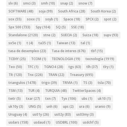
slv
(6)
smci
(3)
smh
(10)
snap
(2)
snow
(7)
SOFTWARE
(48)
soja
(99)
South Africa
(28)
South Korea
(2)
sox
(55)
soxx
(1)
soyb
(1)
Space
(18)
SPCX
(2)
spot
(2)
Spx 500
(733)
Spy
(104)
SQ
(5)
SSE
(18)
Standalone
(2120)
stne
(2)
SUECIA
(2)
Suiza
(18)
supv
(93)
sx5e
(1)
t
(4)
ta35
(1)
Taiwan
(13)
tal
(1)
tasa de desempleo
(23)
Tasa de interes
(676)
tbf
(15)
TCEHY
(25)
TCOM
(1)
TECNOLOGIA
(19)
tecnología
(1919)
Teo
(50)
TFC
(1)
TGNO4
(28)
tgs
(63)
tlh
(37)
tlry
(1)
Tlt
(120)
Tnx
(226)
TRAN
(22)
Treasury
(695)
triangulos
(1478)
trigo
(39)
TRIVIA
(1)
TS
(3)
tsla
(70)
TSM
(13)
TUR
(4)
TURQUIA
(48)
TwitterSpaces
(4)
twtr
(5)
txar
(27)
txn
(7)
Tyx
(106)
ubs
(1)
uk10
(1)
uk10y
(3)
UNG
(5)
unh
(6)
ups
(2)
ura
(6)
uranio
(9)
Uruguay
(4)
us01y
(26)
us02y
(83)
us03my
(3)
usdars
(158)
usdaud
(1)
USDBRL
(100)
usdchf
(5)