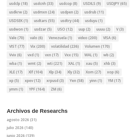
usdclp
(18)
usdcnh
(33)
usdcop
(8)
USDILS
(9)
USDJPY
(65)
usdkrw
(2)
usdmxn
(24)
usdpen
(2)
usdrub
(11)
USDSEK
(1)
usdtars
(55)
usdtry
(44)
usduyu
(1)
usdwon
(1)
usdzar
(5)
USO
(12)
uup
(2)
uuuu
(2)
V
(3)
Vale
(70)
valo
(6)
Venezuela
(1)
video
(200)
VISA
(6)
VIST
(77)
Vix
(200)
volatilidad
(236)
Volumen
(170)
Vvix
(6)
vxd
(1)
vxn
(17)
Vxx
(15)
WAL
(1)
wb
(2)
wba
(1)
wmt
(2)
wti
(221)
XAL
(1)
xau
(5)
xhb
(3)
XLE
(17)
Xlf
(104)
Xlp
(34)
Xly
(32)
Xom
(27)
xop
(6)
xp
(5)
xpev
(12)
xrpusd
(3)
Yen
(58)
yinn
(1)
YM
(17)
ymm
(1)
YPF
(164)
ZM
(6)
Archivos de Researchs
agosto 2026
(31)
julio 2026
(140)
junio 2026
(139)