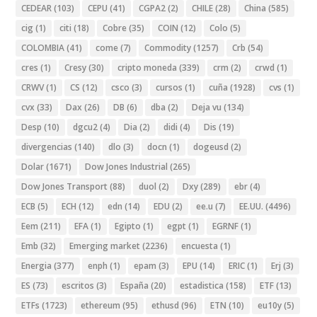
CEDEAR
(103)
CEPU
(41)
CGPA2
(2)
CHILE
(28)
China
(585)
cig
(1)
citi
(18)
Cobre
(35)
COIN
(12)
Colo
(5)
COLOMBIA
(41)
come
(7)
Commodity
(1257)
Crb
(54)
cres
(1)
Cresy
(30)
cripto moneda
(339)
crm
(2)
crwd
(1)
CRWV
(1)
CS
(12)
csco
(3)
cursos
(1)
cuña
(1928)
cvs
(1)
cvx
(33)
Dax
(26)
DB
(6)
dba
(2)
Deja vu
(134)
Desp
(10)
dgcu2
(4)
Dia
(2)
didi
(4)
Dis
(19)
divergencias
(140)
dlo
(3)
docn
(1)
dogeusd
(2)
Dolar
(1671)
Dow Jones Industrial
(265)
Dow Jones Transport
(88)
duol
(2)
Dxy
(289)
ebr
(4)
ECB
(5)
ECH
(12)
edn
(14)
EDU
(2)
ee.u
(7)
EE.UU.
(4496)
Eem
(211)
EFA
(1)
Egipto
(1)
egpt
(1)
EGRNF
(1)
Emb
(32)
Emerging market
(2236)
encuesta
(1)
Energia
(377)
enph
(1)
epam
(3)
EPU
(14)
ERIC
(1)
Erj
(3)
ES
(73)
escritos
(3)
España
(20)
estadistica
(158)
ETF
(13)
ETFs
(1723)
ethereum
(95)
ethusd
(96)
ETN
(10)
eu10y
(5)