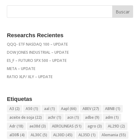
Researchs Recientes
QQQ- ETF NASDAQ 100 – UPDATE
DOW JONES INDUSTRIAL – UPDATE
ES_F – FUTURO SPX 500 – UPDATE
META – UPDATE
RATIO XLP/ XLY – UPDATE
Etiquetas
A3
(2)
A50
(1)
aal
(1)
Aapl
(66)
ABEV
(27)
ABNB
(1)
aceite de soja
(22)
achr
(1)
acn
(1)
adbe
(9)
adm
(1)
Adr
(18)
ae38d
(3)
AEROLINEAS
(51)
agro
(3)
AL29D
(2)
al30$
(4)
AL30C
(5)
AL30D
(45)
AL35D
(1)
Alemania
(55)