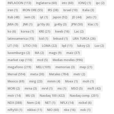
INFLACION
(113)
Inglaterra
(60)
intc
(60)
IONQ
(1)
ipc
(2)
iren
(1)
IRON ORE
(55)
IRS
(38)
Israel
(10)
Italia
(3)
Itub
(48)
iwm
(3)
iyt
(1)
Japon
(92)
JD
(44)
Jets
(1)
JMIA
(9)
JNK
(1)
jp10y
(6)
jp40y
(3)
JPM
(50)
klac
(1)
ko
(6)
korea
(1)
KRE
(21)
kweb
(16)
Lac
(2)
latinoamerica
(15)
lcid
(1)
linkusd
(1)
LIRA TURCA
(26)
LIT
(10)
LITIO
(10)
LOMA
(22)
lqd
(11)
lukoy
(2)
Luv
(2)
luxemburgo
(2)
MA
(2)
mags
(9)
maiz
(37)
market cap
(110)
mcd
(5)
Medias moviles
(996)
megafono
(219)
MELI
(109)
memorias
(3)
mep
(21)
Merval
(594)
meta
(30)
Metales
(784)
metr
(2)
Mexico
(69)
mirg
(23)
mmm
(4)
Moex
(1)
moh
(1)
MORI
(2)
mrna
(3)
mrvl
(1)
ms
(1)
MSCI
(5)
msft
(42)
mstr
(14)
MU
(3)
Nasdaq 100
(422)
Nasdaq comp.
(201)
NDX
(388)
Nem
(24)
NET
(1)
NFLX
(14)
nickel
(6)
nifty50
(1)
nikkei
(11)
NIO
(60)
nke
(16)
nok
(1)