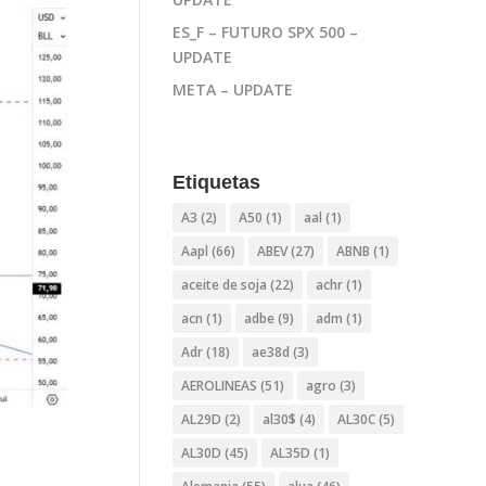
ES_F – FUTURO SPX 500 –
UPDATE
META – UPDATE
Etiquetas
A3
(2)
A50
(1)
aal
(1)
Aapl
(66)
ABEV
(27)
ABNB
(1)
aceite de soja
(22)
achr
(1)
acn
(1)
adbe
(9)
adm
(1)
Adr
(18)
ae38d
(3)
AEROLINEAS
(51)
agro
(3)
AL29D
(2)
al30$
(4)
AL30C
(5)
AL30D
(45)
AL35D
(1)