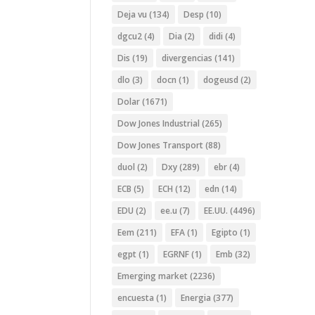
Deja vu
(134)
Desp
(10)
dgcu2
(4)
Dia
(2)
didi
(4)
Dis
(19)
divergencias
(141)
dlo
(3)
docn
(1)
dogeusd
(2)
Dolar
(1671)
Dow Jones Industrial
(265)
Dow Jones Transport
(88)
duol
(2)
Dxy
(289)
ebr
(4)
ECB
(5)
ECH
(12)
edn
(14)
EDU
(2)
ee.u
(7)
EE.UU.
(4496)
Eem
(211)
EFA
(1)
Egipto
(1)
egpt
(1)
EGRNF
(1)
Emb
(32)
Emerging market
(2236)
encuesta
(1)
Energia
(377)