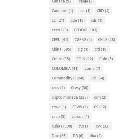
Canada
(93)
canje
(3)
Cannabis
(1)
cat
(1)
CBD
(4)
ccl
(21)
Cde
(18)
cds
(1)
ceco2
(9)
CEDEAR
(103)
CEPU
(41)
CGPA2
(2)
CHILE
(28)
China
(585)
cig
(1)
citi
(18)
Cobre
(35)
COIN
(12)
Colo
(5)
COLOMBIA
(41)
come
(7)
Commodity
(1260)
Crb
(54)
cres
(1)
Cresy
(30)
cripto moneda
(339)
crm
(2)
crwd
(1)
CRWV
(1)
CS
(12)
csco
(3)
cursos
(1)
cuña
(1930)
cvs
(1)
cvx
(33)
Dax
(26)
DB
(6)
dba
(2)