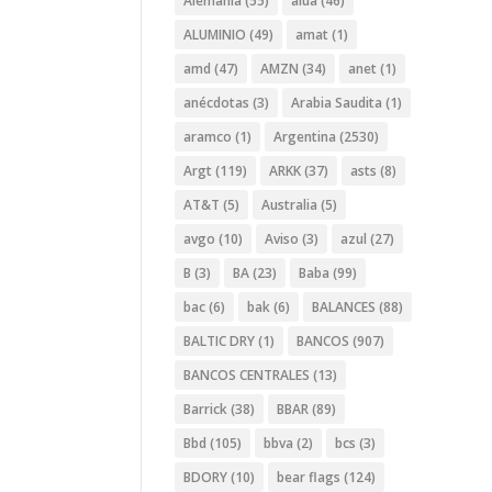
Alemania
(55)
alua
(46)
ALUMINIO
(49)
amat
(1)
amd
(47)
AMZN
(34)
anet
(1)
anécdotas
(3)
Arabia Saudita
(1)
aramco
(1)
Argentina
(2530)
Argt
(119)
ARKK
(37)
asts
(8)
AT&T
(5)
Australia
(5)
avgo
(10)
Aviso
(3)
azul
(27)
B
(3)
BA
(23)
Baba
(99)
bac
(6)
bak
(6)
BALANCES
(88)
BALTIC DRY
(1)
BANCOS
(907)
BANCOS CENTRALES
(13)
Barrick
(38)
BBAR
(89)
Bbd
(105)
bbva
(2)
bcs
(3)
BDORY
(10)
bear flags
(124)