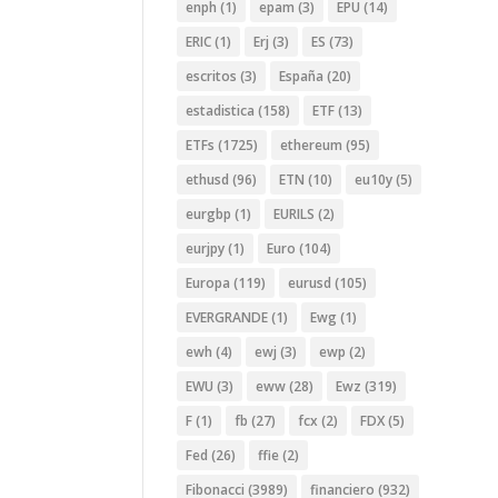
enph
(1)
epam
(3)
EPU
(14)
ERIC
(1)
Erj
(3)
ES
(73)
escritos
(3)
España
(20)
estadistica
(158)
ETF
(13)
ETFs
(1725)
ethereum
(95)
ethusd
(96)
ETN
(10)
eu10y
(5)
eurgbp
(1)
EURILS
(2)
eurjpy
(1)
Euro
(104)
Europa
(119)
eurusd
(105)
EVERGRANDE
(1)
Ewg
(1)
ewh
(4)
ewj
(3)
ewp
(2)
EWU
(3)
eww
(28)
Ewz
(319)
F
(1)
fb
(27)
fcx
(2)
FDX
(5)
Fed
(26)
ffie
(2)
Fibonacci
(3989)
financiero
(932)