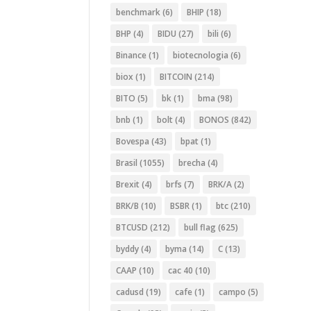
benchmark
(6)
BHIP
(18)
BHP
(4)
BIDU
(27)
bili
(6)
Binance
(1)
biotecnologia
(6)
biox
(1)
BITCOIN
(214)
BITO
(5)
bk
(1)
bma
(98)
bnb
(1)
bolt
(4)
BONOS
(842)
Bovespa
(43)
bpat
(1)
Brasil
(1055)
brecha
(4)
Brexit
(4)
brfs
(7)
BRK/A
(2)
BRK/B
(10)
BSBR
(1)
btc
(210)
BTCUSD
(212)
bull flag
(625)
byddy
(4)
byma
(14)
C
(13)
CAAP
(10)
cac 40
(10)
cadusd
(19)
cafe
(1)
campo
(5)