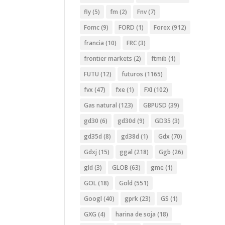
fly
(5)
fm
(2)
Fnv
(7)
Fomc
(9)
FORD
(1)
Forex
(912)
francia
(10)
FRC
(3)
frontier markets
(2)
ftmib
(1)
FUTU
(12)
futuros
(1165)
fvx
(47)
fxe
(1)
FXI
(102)
Gas natural
(123)
GBPUSD
(39)
gd30
(6)
gd30d
(9)
GD35
(3)
gd35d
(8)
gd38d
(1)
Gdx
(70)
Gdxj
(15)
ggal
(218)
Ggb
(26)
gld
(3)
GLOB
(63)
gme
(1)
GOL
(18)
Gold
(551)
Googl
(40)
gprk
(23)
GS
(1)
GXG
(4)
harina de soja
(18)