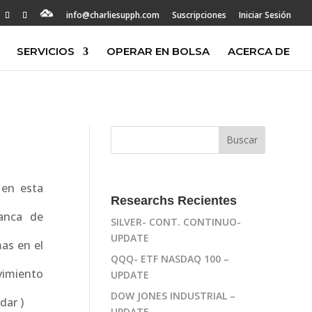
info@charliesupph.com
Suscripciones
Iniciar Sesión
SERVICIOS
OPERAR EN BOLSA
ACERCA DE
 en esta
Researchs Recientes
anca de
SILVER- CONT. CONTINUO-
UPDATE
as en el
QQQ- ETF NASDAQ 100 –
vimiento
UPDATE
DOW JONES INDUSTRIAL –
dar )
UPDATE