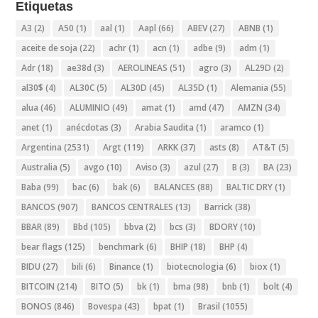
Etiquetas
A3
(2)
A50
(1)
aal
(1)
Aapl
(66)
ABEV
(27)
ABNB
(1)
aceite de soja
(22)
achr
(1)
acn
(1)
adbe
(9)
adm
(1)
Adr
(18)
ae38d
(3)
AEROLINEAS
(51)
agro
(3)
AL29D
(2)
al30$
(4)
AL30C
(5)
AL30D
(45)
AL35D
(1)
Alemania
(55)
alua
(46)
ALUMINIO
(49)
amat
(1)
amd
(47)
AMZN
(34)
anet
(1)
anécdotas
(3)
Arabia Saudita
(1)
aramco
(1)
Argentina
(2531)
Argt
(119)
ARKK
(37)
asts
(8)
AT&T
(5)
Australia
(5)
avgo
(10)
Aviso
(3)
azul
(27)
B
(3)
BA
(23)
Baba
(99)
bac
(6)
bak
(6)
BALANCES
(88)
BALTIC DRY
(1)
BANCOS
(907)
BANCOS CENTRALES
(13)
Barrick
(38)
BBAR
(89)
Bbd
(105)
bbva
(2)
bcs
(3)
BDORY
(10)
bear flags
(125)
benchmark
(6)
BHIP
(18)
BHP
(4)
BIDU
(27)
bili
(6)
Binance
(1)
biotecnologia
(6)
biox
(1)
BITCOIN
(214)
BITO
(5)
bk
(1)
bma
(98)
bnb
(1)
bolt
(4)
BONOS
(846)
Bovespa
(43)
bpat
(1)
Brasil
(1055)