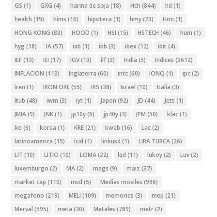
GS
(1)
GXG
(4)
harina de soja
(18)
Hch
(844)
hd
(1)
health
(19)
hims
(16)
hipoteca
(1)
hmy
(23)
Hon
(1)
HONG KONG
(83)
HOOD
(1)
HSI
(15)
HSTECH
(46)
hum
(1)
hyg
(18)
IA
(57)
iab
(1)
ibb
(3)
ibex
(12)
ibit
(4)
IEF
(13)
IEI
(17)
IGV
(13)
ilf
(3)
India
(5)
Indices
(3612)
INFLACION
(113)
Inglaterra
(60)
intc
(60)
IONQ
(1)
ipc
(2)
iren
(1)
IRON ORE
(55)
IRS
(38)
Israel
(10)
Italia
(3)
Itub
(48)
iwm
(3)
iyt
(1)
Japon
(92)
JD
(44)
Jets
(1)
JMIA
(9)
JNK
(1)
jp10y
(6)
jp40y
(3)
JPM
(50)
klac
(1)
ko
(6)
korea
(1)
KRE
(21)
kweb
(16)
Lac
(2)
latinoamerica
(15)
lcid
(1)
linkusd
(1)
LIRA TURCA
(26)
LIT
(10)
LITIO
(10)
LOMA
(22)
lqd
(11)
lukoy
(2)
Luv
(2)
luxemburgo
(2)
MA
(2)
mags
(9)
maiz
(37)
market cap
(110)
mcd
(5)
Medias moviles
(996)
megafono
(219)
MELI
(109)
memorias
(3)
mep
(21)
Merval
(595)
meta
(30)
Metales
(789)
metr
(2)