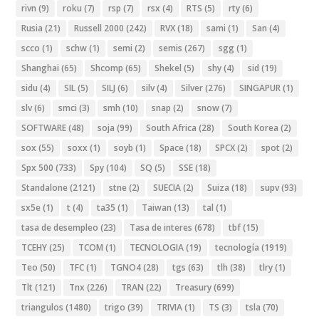
rivn
(9)
roku
(7)
rsp
(7)
rsx
(4)
RTS
(5)
rty
(6)
Rusia
(21)
Russell 2000
(242)
RVX
(18)
sami
(1)
San
(4)
scco
(1)
schw
(1)
semi
(2)
semis
(267)
sgg
(1)
Shanghai
(65)
Shcomp
(65)
Shekel
(5)
shy
(4)
sid
(19)
sidu
(4)
SIL
(5)
SILJ
(6)
silv
(4)
Silver
(276)
SINGAPUR
(1)
slv
(6)
smci
(3)
smh
(10)
snap
(2)
snow
(7)
SOFTWARE
(48)
soja
(99)
South Africa
(28)
South Korea
(2)
sox
(55)
soxx
(1)
soyb
(1)
Space
(18)
SPCX
(2)
spot
(2)
Spx 500
(733)
Spy
(104)
SQ
(5)
SSE
(18)
Standalone
(2121)
stne
(2)
SUECIA
(2)
Suiza
(18)
supv
(93)
sx5e
(1)
t
(4)
ta35
(1)
Taiwan
(13)
tal
(1)
tasa de desempleo
(23)
Tasa de interes
(678)
tbf
(15)
TCEHY
(25)
TCOM
(1)
TECNOLOGIA
(19)
tecnología
(1919)
Teo
(50)
TFC
(1)
TGNO4
(28)
tgs
(63)
tlh
(38)
tlry
(1)
Tlt
(121)
Tnx
(226)
TRAN
(22)
Treasury
(699)
triangulos
(1480)
trigo
(39)
TRIVIA
(1)
TS
(3)
tsla
(70)