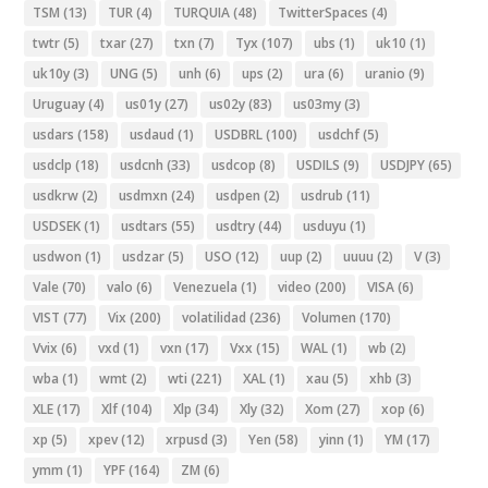
TSM
(13)
TUR
(4)
TURQUIA
(48)
TwitterSpaces
(4)
twtr
(5)
txar
(27)
txn
(7)
Tyx
(107)
ubs
(1)
uk10
(1)
uk10y
(3)
UNG
(5)
unh
(6)
ups
(2)
ura
(6)
uranio
(9)
Uruguay
(4)
us01y
(27)
us02y
(83)
us03my
(3)
usdars
(158)
usdaud
(1)
USDBRL
(100)
usdchf
(5)
usdclp
(18)
usdcnh
(33)
usdcop
(8)
USDILS
(9)
USDJPY
(65)
usdkrw
(2)
usdmxn
(24)
usdpen
(2)
usdrub
(11)
USDSEK
(1)
usdtars
(55)
usdtry
(44)
usduyu
(1)
usdwon
(1)
usdzar
(5)
USO
(12)
uup
(2)
uuuu
(2)
V
(3)
Vale
(70)
valo
(6)
Venezuela
(1)
video
(200)
VISA
(6)
VIST
(77)
Vix
(200)
volatilidad
(236)
Volumen
(170)
Vvix
(6)
vxd
(1)
vxn
(17)
Vxx
(15)
WAL
(1)
wb
(2)
wba
(1)
wmt
(2)
wti
(221)
XAL
(1)
xau
(5)
xhb
(3)
XLE
(17)
Xlf
(104)
Xlp
(34)
Xly
(32)
Xom
(27)
xop
(6)
xp
(5)
xpev
(12)
xrpusd
(3)
Yen
(58)
yinn
(1)
YM
(17)
ymm
(1)
YPF
(164)
ZM
(6)