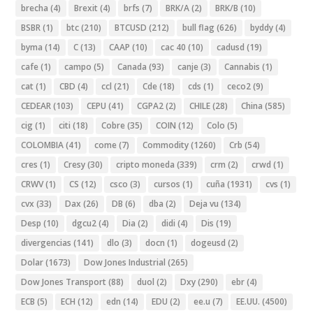
brecha
(4)
Brexit
(4)
brfs
(7)
BRK/A
(2)
BRK/B
(10)
BSBR
(1)
btc
(210)
BTCUSD
(212)
bull flag
(626)
byddy
(4)
byma
(14)
C
(13)
CAAP
(10)
cac 40
(10)
cadusd
(19)
cafe
(1)
campo
(5)
Canada
(93)
canje
(3)
Cannabis
(1)
cat
(1)
CBD
(4)
ccl
(21)
Cde
(18)
cds
(1)
ceco2
(9)
CEDEAR
(103)
CEPU
(41)
CGPA2
(2)
CHILE
(28)
China
(585)
cig
(1)
citi
(18)
Cobre
(35)
COIN
(12)
Colo
(5)
COLOMBIA
(41)
come
(7)
Commodity
(1260)
Crb
(54)
cres
(1)
Cresy
(30)
cripto moneda
(339)
crm
(2)
crwd
(1)
CRWV
(1)
CS
(12)
csco
(3)
cursos
(1)
cuña
(1931)
cvs
(1)
cvx
(33)
Dax
(26)
DB
(6)
dba
(2)
Deja vu
(134)
Desp
(10)
dgcu2
(4)
Dia
(2)
didi
(4)
Dis
(19)
divergencias
(141)
dlo
(3)
docn
(1)
dogeusd
(2)
Dolar
(1673)
Dow Jones Industrial
(265)
Dow Jones Transport
(88)
duol
(2)
Dxy
(290)
ebr
(4)
ECB
(5)
ECH
(12)
edn
(14)
EDU
(2)
ee.u
(7)
EE.UU.
(4500)