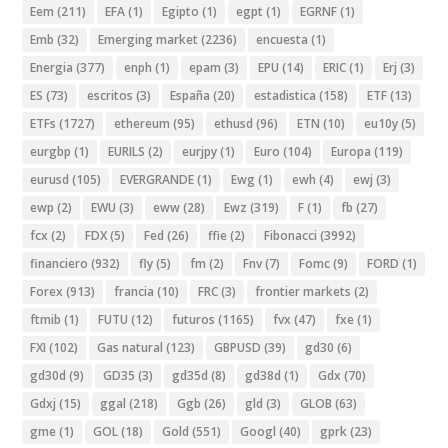
Eem
(211)
EFA
(1)
Egipto
(1)
egpt
(1)
EGRNF
(1)
Emb
(32)
Emerging market
(2236)
encuesta
(1)
Energia
(377)
enph
(1)
epam
(3)
EPU
(14)
ERIC
(1)
Erj
(3)
ES
(73)
escritos
(3)
España
(20)
estadistica
(158)
ETF
(13)
ETFs
(1727)
ethereum
(95)
ethusd
(96)
ETN
(10)
eu10y
(5)
eurgbp
(1)
EURILS
(2)
eurjpy
(1)
Euro
(104)
Europa
(119)
eurusd
(105)
EVERGRANDE
(1)
Ewg
(1)
ewh
(4)
ewj
(3)
ewp
(2)
EWU
(3)
eww
(28)
Ewz
(319)
F
(1)
fb
(27)
fcx
(2)
FDX
(5)
Fed
(26)
ffie
(2)
Fibonacci
(3992)
financiero
(932)
fly
(5)
fm
(2)
Fnv
(7)
Fomc
(9)
FORD
(1)
Forex
(913)
francia
(10)
FRC
(3)
frontier markets
(2)
ftmib
(1)
FUTU
(12)
futuros
(1165)
fvx
(47)
fxe
(1)
FXI
(102)
Gas natural
(123)
GBPUSD
(39)
gd30
(6)
gd30d
(9)
GD35
(3)
gd35d
(8)
gd38d
(1)
Gdx
(70)
Gdxj
(15)
ggal
(218)
Ggb
(26)
gld
(3)
GLOB
(63)
gme
(1)
GOL
(18)
Gold
(551)
Googl
(40)
gprk
(23)