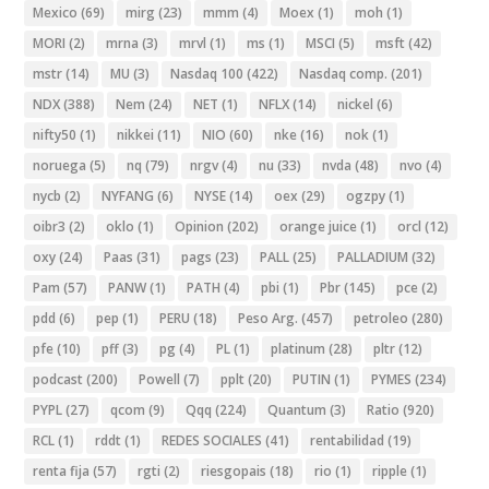
Mexico
(69)
mirg
(23)
mmm
(4)
Moex
(1)
moh
(1)
MORI
(2)
mrna
(3)
mrvl
(1)
ms
(1)
MSCI
(5)
msft
(42)
mstr
(14)
MU
(3)
Nasdaq 100
(422)
Nasdaq comp.
(201)
NDX
(388)
Nem
(24)
NET
(1)
NFLX
(14)
nickel
(6)
nifty50
(1)
nikkei
(11)
NIO
(60)
nke
(16)
nok
(1)
noruega
(5)
nq
(79)
nrgv
(4)
nu
(33)
nvda
(48)
nvo
(4)
nycb
(2)
NYFANG
(6)
NYSE
(14)
oex
(29)
ogzpy
(1)
oibr3
(2)
oklo
(1)
Opinion
(202)
orange juice
(1)
orcl
(12)
oxy
(24)
Paas
(31)
pags
(23)
PALL
(25)
PALLADIUM
(32)
Pam
(57)
PANW
(1)
PATH
(4)
pbi
(1)
Pbr
(145)
pce
(2)
pdd
(6)
pep
(1)
PERU
(18)
Peso Arg.
(457)
petroleo
(280)
pfe
(10)
pff
(3)
pg
(4)
PL
(1)
platinum
(28)
pltr
(12)
podcast
(200)
Powell
(7)
pplt
(20)
PUTIN
(1)
PYMES
(234)
PYPL
(27)
qcom
(9)
Qqq
(224)
Quantum
(3)
Ratio
(920)
RCL
(1)
rddt
(1)
REDES SOCIALES
(41)
rentabilidad
(19)
renta fija
(57)
rgti
(2)
riesgopais
(18)
rio
(1)
ripple
(1)