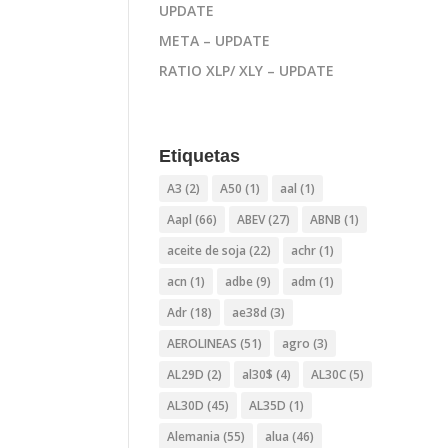
UPDATE
META – UPDATE
RATIO XLP/ XLY – UPDATE
Etiquetas
A3
(2)
A50
(1)
aal
(1)
Aapl
(66)
ABEV
(27)
ABNB
(1)
aceite de soja
(22)
achr
(1)
acn
(1)
adbe
(9)
adm
(1)
Adr
(18)
ae38d
(3)
AEROLINEAS
(51)
agro
(3)
AL29D
(2)
al30$
(4)
AL30C
(5)
AL30D
(45)
AL35D
(1)
Alemania
(55)
alua
(46)