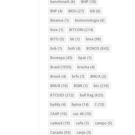
benchmark
(6)
BHIP
(18)
BHP
(4)
BIDU
(27)
bili
(6)
Binance
(1)
biotecnologia
(6)
biox
(1)
BITCOIN
(214)
BITO
(5)
bk
(1)
bma
(98)
bnb
(1)
bolt
(4)
BONOS
(842)
Bovespa
(43)
bpat
(1)
Brasil
(1055)
brecha
(4)
Brexit
(4)
brfs
(7)
BRK/A
(2)
BRK/B
(10)
BSBR
(1)
btc
(210)
BTCUSD
(212)
bull flag
(625)
byddy
(4)
byma
(14)
C
(13)
CAAP
(10)
cac 40
(10)
cadusd
(19)
cafe
(1)
campo
(5)
Canada
(93)
canje
(3)