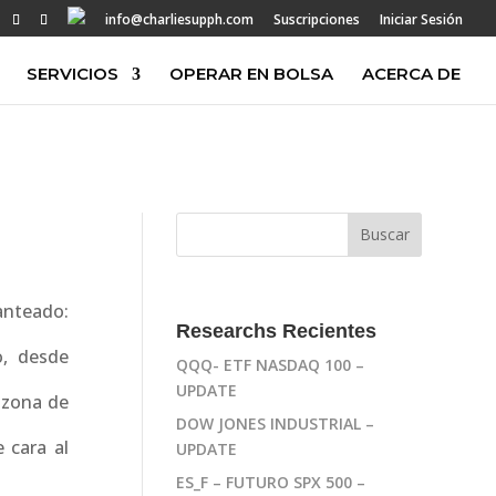
info@charliesupph.com
Suscripciones
Iniciar Sesión
SERVICIOS
OPERAR EN BOLSA
ACERCA DE
anteado:
Researchs Recientes
o, desde
QQQ- ETF NASDAQ 100 –
UPDATE
 zona de
DOW JONES INDUSTRIAL –
 cara al
UPDATE
ES_F – FUTURO SPX 500 –