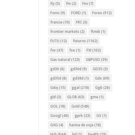
fly
(5)
fm
(2)
Fnv
(7)
Fomc
(9)
FORD
(1)
Forex
(912)
francia
(10)
FRC
(3)
frontier markets
(2)
ftmib
(1)
FUTU
(12)
futuros
(1162)
fvx
(47)
fxe
(1)
FXI
(102)
Gas natural
(123)
GBPUSD
(39)
gd30
(6)
gd30d
(9)
GD35
(3)
gd35d
(8)
gd38d
(1)
Gdx
(69)
Gdxj
(15)
ggal
(218)
Ggb
(26)
gld
(3)
GLOB
(63)
gme
(1)
GOL
(18)
Gold
(548)
Googl
(40)
gprk
(23)
GS
(1)
GXG
(4)
harina de soja
(18)
Hch
(844)
hd
(1)
health
(19)