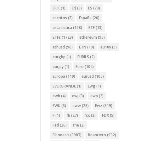
ERIC
(1)
Erj
(3)
ES
(73)
escritos
(3)
España
(20)
estadistica
(158)
ETF
(13)
ETFs
(1723)
ethereum
(95)
ethusd
(96)
ETN
(10)
eu10y
(5)
eurgbp
(1)
EURILS
(2)
eurjpy
(1)
Euro
(104)
Europa
(119)
eurusd
(105)
EVERGRANDE
(1)
Ewg
(1)
ewh
(4)
ewj
(3)
ewp
(2)
EWU
(3)
eww
(28)
Ewz
(319)
F
(1)
fb
(27)
fcx
(2)
FDX
(5)
Fed
(26)
ffie
(2)
Fibonacci
(3987)
financiero
(932)