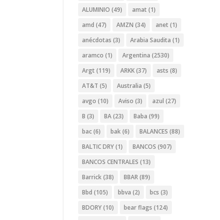
ALUMINIO
(49)
amat
(1)
amd
(47)
AMZN
(34)
anet
(1)
anécdotas
(3)
Arabia Saudita
(1)
aramco
(1)
Argentina
(2530)
Argt
(119)
ARKK
(37)
asts
(8)
AT&T
(5)
Australia
(5)
avgo
(10)
Aviso
(3)
azul
(27)
B
(3)
BA
(23)
Baba
(99)
bac
(6)
bak
(6)
BALANCES
(88)
BALTIC DRY
(1)
BANCOS
(907)
BANCOS CENTRALES
(13)
Barrick
(38)
BBAR
(89)
Bbd
(105)
bbva
(2)
bcs
(3)
BDORY
(10)
bear flags
(124)