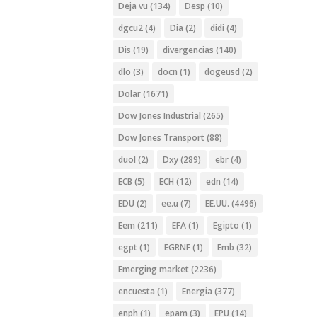
Deja vu
(134)
Desp
(10)
dgcu2
(4)
Dia
(2)
didi
(4)
Dis
(19)
divergencias
(140)
dlo
(3)
docn
(1)
dogeusd
(2)
Dolar
(1671)
Dow Jones Industrial
(265)
Dow Jones Transport
(88)
duol
(2)
Dxy
(289)
ebr
(4)
ECB
(5)
ECH
(12)
edn
(14)
EDU
(2)
ee.u
(7)
EE.UU.
(4496)
Eem
(211)
EFA
(1)
Egipto
(1)
egpt
(1)
EGRNF
(1)
Emb
(32)
Emerging market
(2236)
encuesta
(1)
Energia
(377)
enph
(1)
epam
(3)
EPU
(14)