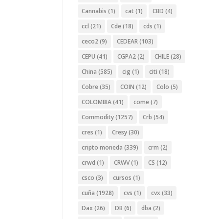
Cannabis
(1)
cat
(1)
CBD
(4)
ccl
(21)
Cde
(18)
cds
(1)
ceco2
(9)
CEDEAR
(103)
CEPU
(41)
CGPA2
(2)
CHILE
(28)
China
(585)
cig
(1)
citi
(18)
Cobre
(35)
COIN
(12)
Colo
(5)
COLOMBIA
(41)
come
(7)
Commodity
(1257)
Crb
(54)
cres
(1)
Cresy
(30)
cripto moneda
(339)
crm
(2)
crwd
(1)
CRWV
(1)
CS
(12)
csco
(3)
cursos
(1)
cuña
(1928)
cvs
(1)
cvx
(33)
Dax
(26)
DB
(6)
dba
(2)