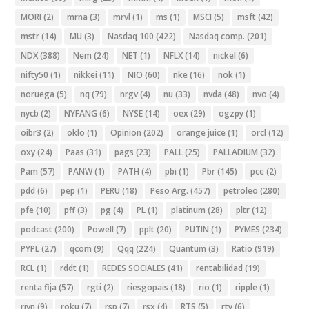
MORI
(2)
mrna
(3)
mrvl
(1)
ms
(1)
MSCI
(5)
msft
(42)
mstr
(14)
MU
(3)
Nasdaq 100
(422)
Nasdaq comp.
(201)
NDX
(388)
Nem
(24)
NET
(1)
NFLX
(14)
nickel
(6)
nifty50
(1)
nikkei
(11)
NIO
(60)
nke
(16)
nok
(1)
noruega
(5)
nq
(79)
nrgv
(4)
nu
(33)
nvda
(48)
nvo
(4)
nycb
(2)
NYFANG
(6)
NYSE
(14)
oex
(29)
ogzpy
(1)
oibr3
(2)
oklo
(1)
Opinion
(202)
orange juice
(1)
orcl
(12)
oxy
(24)
Paas
(31)
pags
(23)
PALL
(25)
PALLADIUM
(32)
Pam
(57)
PANW
(1)
PATH
(4)
pbi
(1)
Pbr
(145)
pce
(2)
pdd
(6)
pep
(1)
PERU
(18)
Peso Arg.
(457)
petroleo
(280)
pfe
(10)
pff
(3)
pg
(4)
PL
(1)
platinum
(28)
pltr
(12)
podcast
(200)
Powell
(7)
pplt
(20)
PUTIN
(1)
PYMES
(234)
PYPL
(27)
qcom
(9)
Qqq
(224)
Quantum
(3)
Ratio
(919)
RCL
(1)
rddt
(1)
REDES SOCIALES
(41)
rentabilidad
(19)
renta fija
(57)
rgti
(2)
riesgopais
(18)
rio
(1)
ripple
(1)
rivn
(9)
roku
(7)
rsp
(7)
rsx
(4)
RTS
(5)
rty
(6)