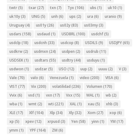
twtr
(5)
txar
(27)
txn
(7)
Tyx
(106)
ubs
(1)
uk10
(1)
uk10y
(3)
UNG
(5)
unh
(6)
ups
(2)
ura
(6)
uranio
(9)
Uruguay
(4)
us01y
(26)
us02y
(83)
us03my
(3)
usdars
(158)
usdaud
(1)
USDBRL
(100)
usdchf
(5)
usdclp
(18)
usdcnh
(33)
usdcop
(8)
USDILS
(9)
USDJPY
(65)
usdkrw
(2)
usdmxn
(24)
usdpen
(2)
usdrub
(11)
USDSEK
(1)
usdtars
(55)
usdtry
(44)
usduyu
(1)
usdwon
(1)
usdzar
(5)
USO
(12)
uup
(2)
uuuu
(2)
V
(3)
Vale
(70)
valo
(6)
Venezuela
(1)
video
(200)
VISA
(6)
VIST
(77)
Vix
(200)
volatilidad
(236)
Volumen
(170)
Vvix
(6)
vxd
(1)
vxn
(17)
Vxx
(15)
WAL
(1)
wb
(2)
wba
(1)
wmt
(2)
wti
(221)
XAL
(1)
xau
(5)
xhb
(3)
XLE
(17)
Xlf
(104)
Xlp
(34)
Xly
(32)
Xom
(27)
xop
(6)
xp
(5)
xpev
(12)
xrpusd
(3)
Yen
(58)
yinn
(1)
YM
(17)
ymm
(1)
YPF
(164)
ZM
(6)