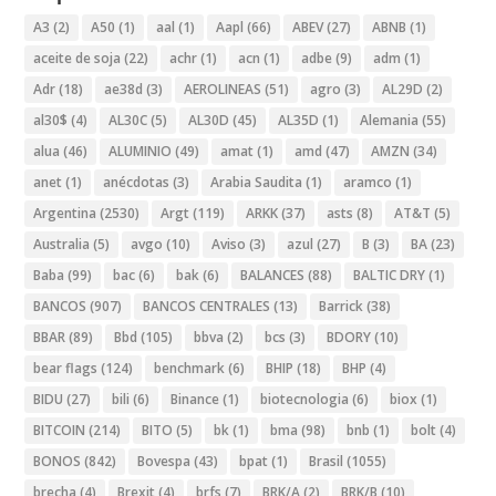
A3
(2)
A50
(1)
aal
(1)
Aapl
(66)
ABEV
(27)
ABNB
(1)
aceite de soja
(22)
achr
(1)
acn
(1)
adbe
(9)
adm
(1)
Adr
(18)
ae38d
(3)
AEROLINEAS
(51)
agro
(3)
AL29D
(2)
al30$
(4)
AL30C
(5)
AL30D
(45)
AL35D
(1)
Alemania
(55)
alua
(46)
ALUMINIO
(49)
amat
(1)
amd
(47)
AMZN
(34)
anet
(1)
anécdotas
(3)
Arabia Saudita
(1)
aramco
(1)
Argentina
(2530)
Argt
(119)
ARKK
(37)
asts
(8)
AT&T
(5)
Australia
(5)
avgo
(10)
Aviso
(3)
azul
(27)
B
(3)
BA
(23)
Baba
(99)
bac
(6)
bak
(6)
BALANCES
(88)
BALTIC DRY
(1)
BANCOS
(907)
BANCOS CENTRALES
(13)
Barrick
(38)
BBAR
(89)
Bbd
(105)
bbva
(2)
bcs
(3)
BDORY
(10)
bear flags
(124)
benchmark
(6)
BHIP
(18)
BHP
(4)
BIDU
(27)
bili
(6)
Binance
(1)
biotecnologia
(6)
biox
(1)
BITCOIN
(214)
BITO
(5)
bk
(1)
bma
(98)
bnb
(1)
bolt
(4)
BONOS
(842)
Bovespa
(43)
bpat
(1)
Brasil
(1055)
brecha
(4)
Brexit
(4)
brfs
(7)
BRK/A
(2)
BRK/B
(10)