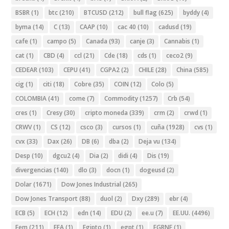
BSBR
(1)
btc
(210)
BTCUSD
(212)
bull flag
(625)
byddy
(4)
byma
(14)
C
(13)
CAAP
(10)
cac 40
(10)
cadusd
(19)
cafe
(1)
campo
(5)
Canada
(93)
canje
(3)
Cannabis
(1)
cat
(1)
CBD
(4)
ccl
(21)
Cde
(18)
cds
(1)
ceco2
(9)
CEDEAR
(103)
CEPU
(41)
CGPA2
(2)
CHILE
(28)
China
(585)
cig
(1)
citi
(18)
Cobre
(35)
COIN
(12)
Colo
(5)
COLOMBIA
(41)
come
(7)
Commodity
(1257)
Crb
(54)
cres
(1)
Cresy
(30)
cripto moneda
(339)
crm
(2)
crwd
(1)
CRWV
(1)
CS
(12)
csco
(3)
cursos
(1)
cuña
(1928)
cvs
(1)
cvx
(33)
Dax
(26)
DB
(6)
dba
(2)
Deja vu
(134)
Desp
(10)
dgcu2
(4)
Dia
(2)
didi
(4)
Dis
(19)
divergencias
(140)
dlo
(3)
docn
(1)
dogeusd
(2)
Dolar
(1671)
Dow Jones Industrial
(265)
Dow Jones Transport
(88)
duol
(2)
Dxy
(289)
ebr
(4)
ECB
(5)
ECH
(12)
edn
(14)
EDU
(2)
ee.u
(7)
EE.UU.
(4496)
Eem
(211)
EFA
(1)
Egipto
(1)
egpt
(1)
EGRNF
(1)