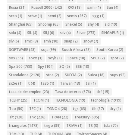
Rusia
(21)
Russell 2000
(242)
RVX
(18)
sami
(1)
San
(4)
scco
(1)
schw
(1)
semi
(2)
semis
(267)
sgg
(1)
Shanghai
(65)
Shcomp
(65)
Shekel
(5)
shy
(4)
sid
(19)
sidu
(4)
SIL
(4)
SILJ
(6)
silv
(4)
Silver
(273)
SINGAPUR
(1)
slv
(6)
smci
(3)
smh
(10)
snap
(2)
snow
(7)
SOFTWARE
(48)
soja
(99)
South Africa
(28)
South Korea
(2)
sox
(55)
soxx
(1)
soyb
(1)
Space
(18)
SPCX
(2)
spot
(2)
Spx 500
(733)
Spy
(104)
SQ
(5)
SSE
(18)
Standalone
(2120)
stne
(2)
SUECIA
(2)
Suiza
(18)
supv
(93)
sx5e
(1)
t
(4)
ta35
(1)
Taiwan
(13)
tal
(1)
tasa de desempleo
(23)
Tasa de interes
(676)
tbf
(15)
TCEHY
(25)
TCOM
(1)
TECNOLOGIA
(19)
tecnología
(1919)
Teo
(50)
TFC
(1)
TGNO4
(28)
tgs
(63)
tlh
(37)
tlry
(1)
Tlt
(120)
Tnx
(226)
TRAN
(22)
Treasury
(695)
triangulos
(1478)
trigo
(39)
TRIVIA
(1)
TS
(3)
tsla
(70)
TSM
(13)
TUR
(4)
TURQUIA
(48)
TwitterSpaces
(4)