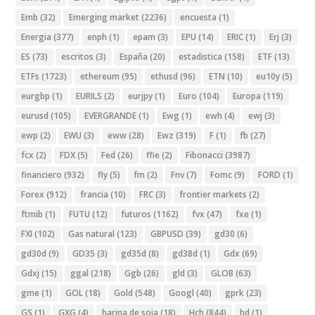
Emb
(32)
Emerging market
(2236)
encuesta
(1)
Energia
(377)
enph
(1)
epam
(3)
EPU
(14)
ERIC
(1)
Erj
(3)
ES
(73)
escritos
(3)
España
(20)
estadistica
(158)
ETF
(13)
ETFs
(1723)
ethereum
(95)
ethusd
(96)
ETN
(10)
eu10y
(5)
eurgbp
(1)
EURILS
(2)
eurjpy
(1)
Euro
(104)
Europa
(119)
eurusd
(105)
EVERGRANDE
(1)
Ewg
(1)
ewh
(4)
ewj
(3)
ewp
(2)
EWU
(3)
eww
(28)
Ewz
(319)
F
(1)
fb
(27)
fcx
(2)
FDX
(5)
Fed
(26)
ffie
(2)
Fibonacci
(3987)
financiero
(932)
fly
(5)
fm
(2)
Fnv
(7)
Fomc
(9)
FORD
(1)
Forex
(912)
francia
(10)
FRC
(3)
frontier markets
(2)
ftmib
(1)
FUTU
(12)
futuros
(1162)
fvx
(47)
fxe
(1)
FXI
(102)
Gas natural
(123)
GBPUSD
(39)
gd30
(6)
gd30d
(9)
GD35
(3)
gd35d
(8)
gd38d
(1)
Gdx
(69)
Gdxj
(15)
ggal
(218)
Ggb
(26)
gld
(3)
GLOB
(63)
gme
(1)
GOL
(18)
Gold
(548)
Googl
(40)
gprk
(23)
GS
(1)
GXG
(4)
harina de soja
(18)
Hch
(844)
hd
(1)