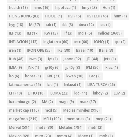
health
(19)
hims
(16)
hipoteca
(1)
hmy
(23)
Hon
(1)
HONG KONG
(83)
HOOD
(1)
HSI
(15)
HSTECH
(46)
hum
(1)
hyg
(18)
IA
(57)
iab
(1)
ibb
(3)
ibex
(12)
ibit
(4)
IEF
(13)
IEI
(17)
IGV
(13)
ilf
(3)
India
(5)
Indices
(3609)
INFLACION
(113)
Inglaterra
(60)
intc
(60)
IONQ
(1)
ipc
(2)
iren
(1)
IRON ORE
(55)
IRS
(38)
Israel
(10)
Italia
(3)
Itub
(48)
iwm
(3)
iyt
(1)
Japon
(92)
JD
(44)
Jets
(1)
JMIA
(9)
JNK
(1)
jp10y
(6)
jp40y
(3)
JPM
(50)
klac
(1)
ko
(6)
korea
(1)
KRE
(21)
kweb
(16)
Lac
(2)
latinoamerica
(15)
lcid
(1)
linkusd
(1)
LIRA TURCA
(26)
LIT
(10)
LITIO
(10)
LOMA
(22)
lqd
(11)
lukoy
(2)
Luv
(2)
luxemburgo
(2)
MA
(2)
mags
(9)
maiz
(37)
market cap
(110)
mcd
(5)
Medias moviles
(996)
megafono
(219)
MELI
(109)
memorias
(3)
mep
(21)
Merval
(594)
meta
(30)
Metales
(784)
metr
(2)
Mexico
(69)
mirg
(23)
mmm
(4)
Moex
(1)
moh
(1)